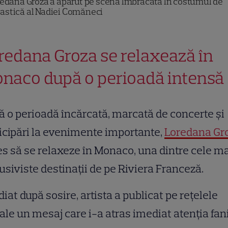
edana Groza a apărut pe scenă îmbrăcată în costumul de
astică al Nadiei Comăneci
redana Groza se relaxează în
naco după o perioadă intensă
 o perioadă încărcată, marcată de concerte și
icipări la evenimente importante,
Loredana Gr
es să se relaxeze în Monaco, una dintre cele m
usiviste destinații de pe Riviera Franceză.
iat după sosire, artista a publicat pe rețelele
ale un mesaj care i-a atras imediat atenția fani