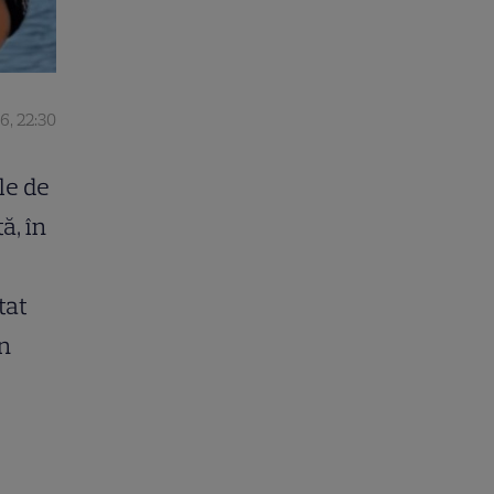
6, 22:30
le de
ă, în
tat
un