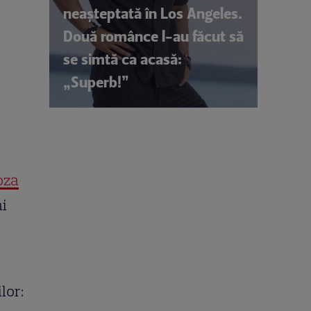
neașteptată în Los Angeles.
Două românce l-au făcut să
se simtă ca acasă:
„Superb!”
oza
ai
lor: