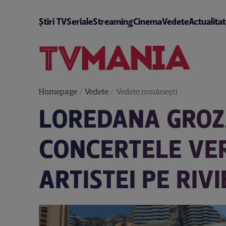
Știri TV
Seriale
Streaming
Cinema
Vedete
Actualita
Homepage
/
Vedete
/
Vedete româneşti
LOREDANA GROZ
CONCERTELE VER
ARTISTEI PE RIV