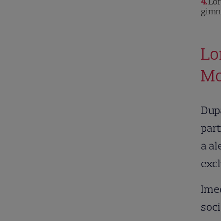
4
Lor
gimn
Lo
Mo
După
part
a al
excl
Imed
soci