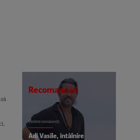
Recomandări
nsă
Vedete româneşti
i,
Adi Vasile, întâlnire