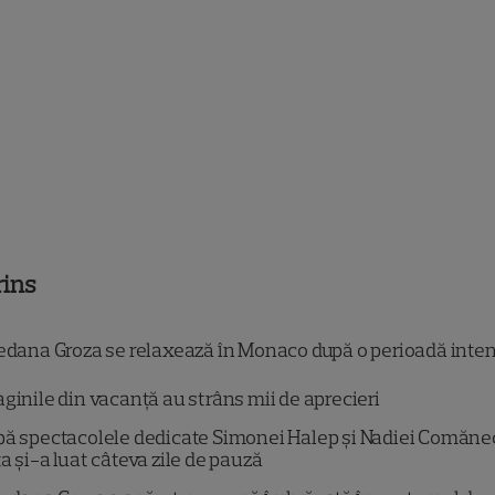
rins
edana Groza se relaxează în Monaco după o perioadă inte
ginile din vacanță au strâns mii de aprecieri
ă spectacolele dedicate Simonei Halep și Nadiei Comănec
ta și-a luat câteva zile de pauză