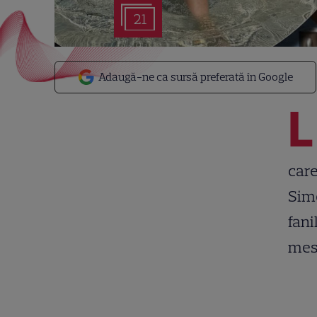
21
Adaugă-ne ca sursă preferată în Google
L
care
Simo
fani
mesa