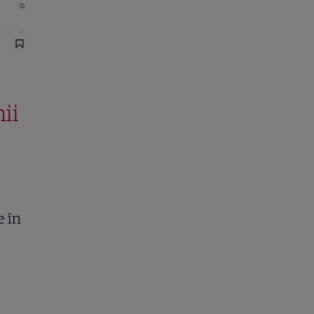
ii
e în