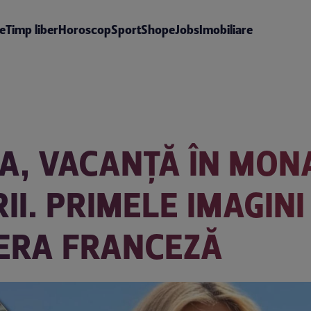
te
Timp liber
Horoscop
Sport
Shop
eJobs
Imobiliare
A, VACANȚĂ ÎN MON
II. PRIMELE IMAGIN
IERA FRANCEZĂ