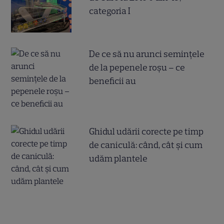
categoria I
De ce să nu arunci semințele
de la pepenele roșu – ce
beneficii au
Ghidul udării corecte pe timp
de caniculă: când, cât şi cum
udăm plantele