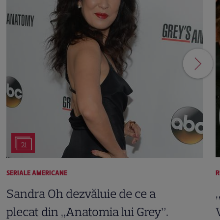
21
SERIALE AMERICANE
R
Sandra Oh dezvăluie de ce a
plecat din „Anatomia lui Grey”.