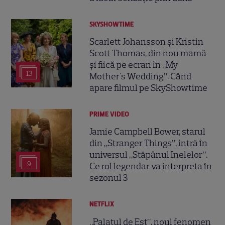
SKYSHOWTIME
Scarlett Johansson și Kristin
Scott Thomas, din nou mamă
și fiică pe ecran în „My
13
Mother's Wedding”. Când
apare filmul pe SkyShowtime
PRIME VIDEO
Jamie Campbell Bower, starul
din „Stranger Things”, intră în
universul „Stăpânul Inelelor”.
9
Ce rol legendar va interpreta în
sezonul 3
NETFLIX
„Palatul de Est”, noul fenomen