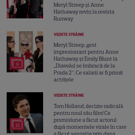
Meryl Streep și Anne
Hathaway revin la revista
Runway
VEDETE STRĂINE
Meryl Streep, gest
impresionant pentru Anne
Hathaway și Emily Blunt la
9
„Diavolul se îmbracă de la
Prada 2”. Ce salarii ar fi primit
actrițele
VEDETE STRĂINE
Tom Holland, decizie radicală
pentru noul său film! Ce
promisiune a făcut actorul
13
după momentele virale în care
a făcut senzație prin dans