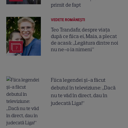
primit de fapt
VEDETE ROMÂNEŞTI
Teo Trandafir, despre viața
după ce fiica ei, Maia, a plecat
de acasă: „Legătura dintre noi
7
nu ne-o ia nimeni”
Fiica legendei și-a făcut
debutul în televiziune: „Dacă
nu te văd în direct, dau în
judecată Liga!”