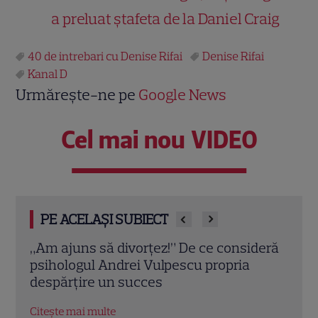
a preluat ștafeta de la Daniel Craig
40 de intrebari cu Denise Rifai
Denise Rifai
Kanal D
Urmărește-ne pe
Google News
Cel mai nou VIDEO
PE ACELAȘI SUBIECT
deră
Eva Pavel nu ia vacanță! Realizatoarea
Trau
emisiunii „Apel la Consilier” pregătește
drag
un nou sezon intens la Kanal D
marc
Citește mai multe
Citeș