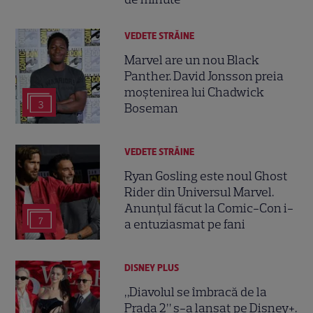
VEDETE STRĂINE
Marvel are un nou Black
Panther. David Jonsson preia
moștenirea lui Chadwick
3
Boseman
VEDETE STRĂINE
Ryan Gosling este noul Ghost
Rider din Universul Marvel.
Anunțul făcut la Comic-Con i-
7
a entuziasmat pe fani
DISNEY PLUS
„Diavolul se îmbracă de la
Prada 2” s-a lansat pe Disney+.