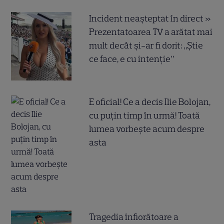
Incident neașteptat în direct »
Prezentatoarea TV a arătat mai
mult decât și-ar fi dorit: „Știe
ce face, e cu intenție”
E oficial! Ce a decis Ilie Bolojan,
cu puțin timp în urmă! Toată
lumea vorbește acum despre
asta
Tragedia înfiorătoare a