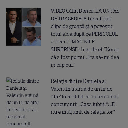
VIDEO Călin Donca, LA UN PAS
DE TRAGEDIE! A trecut prin
clipe de groază și a povestit
totul abia după ce PERICOLUL
a trecut. IMAGINILE
SURPRINSE chiar de el: "Noroc
că a fost pomul. Era să-mi dea
în cap cu..."
Relația dintre Daniela și
Valentin atârnă de un fir de
ață? Incredibil ce au remarcat
concurenții „Casa iubirii”: „El
nu e mulțumit de relația lor”