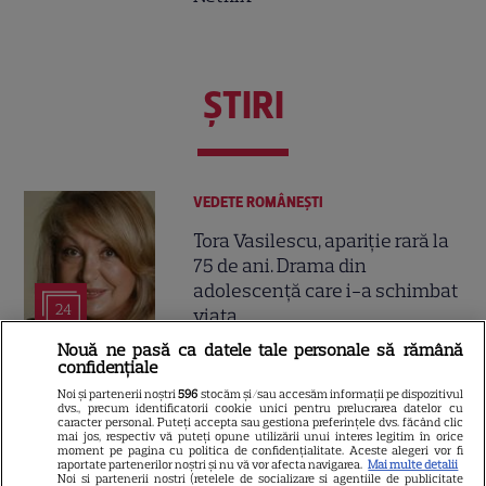
ŞTIRI
VEDETE ROMÂNEŞTI
Tora Vasilescu, apariție rară la
75 de ani. Drama din
adolescență care i-a schimbat
24
viața
Nouă ne pasă ca datele tale personale să rămână
confidențiale
VEDETE STRĂINE
Noi și partenerii noștri
596
stocăm și/sau accesăm informații pe dispozitivul
dvs., precum identificatorii cookie unici pentru prelucrarea datelor cu
George și Amal Clooney,
caracter personal. Puteți accepta sau gestiona preferințele dvs. făcând clic
mai jos, respectiv vă puteți opune utilizării unui interes legitim în orice
evacuați din locuința lor din
moment pe pagina cu politica de confidențialitate. Aceste alegeri vor fi
raportate partenerilor noștri și nu vă vor afecta navigarea.
Mai multe detalii
Franța din cauza incendiilor.
Noi si partenerii nostri (retelele de socializare si agentiile de publicitate