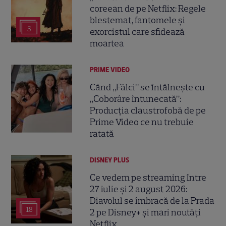
coreean de pe Netflix: Regele
blestemat, fantomele și
5
exorcistul care sfidează
moartea
PRIME VIDEO
Când „Fălci” se întâlnește cu
„Coborâre întunecată”:
Producția claustrofobă de pe
Prime Video ce nu trebuie
ratată
DISNEY PLUS
Ce vedem pe streaming între
27 iulie și 2 august 2026:
Diavolul se îmbracă de la Prada
18
2 pe Disney+ și mari noutăți
Netflix