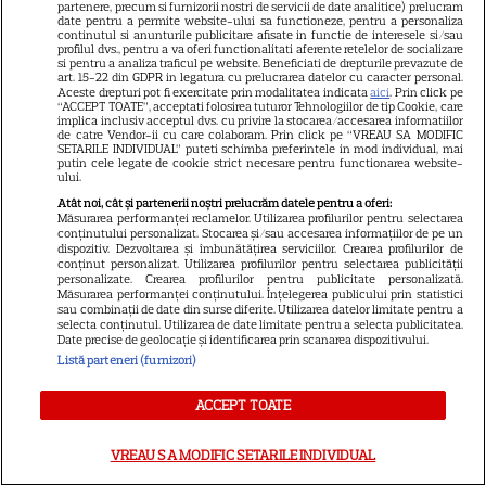
13
Mesajul dramatic al actorului:
partenere, precum si furnizorii nostri de servicii de date analitice) prelucram
date pentru a permite website-ului sa functioneze, pentru a personaliza
„Nu știm dacă va supraviețui”
continutul si anunturile publicitare afisate in functie de interesele si/sau
profilul dvs., pentru a va oferi functionalitati aferente retelelor de socializare
si pentru a analiza traficul pe website. Beneficiati de drepturile prevazute de
art. 15-22 din GDPR in legatura cu prelucrarea datelor cu caracter personal.
VEDETE ROMÂNEŞTI
Aceste drepturi pot fi exercitate prin modalitatea indicata
aici
. Prin click pe
“ACCEPT TOATE”, acceptati folosirea tuturor Tehnologiilor de tip Cookie, care
implica inclusiv acceptul dvs. cu privire la stocarea/accesarea informatiilor
Elena Gheorghe, surpriză
de catre Vendor-ii cu care colaboram. Prin click pe “VREAU SA MODIFIC
SETARILE INDIVIDUAL” puteti schimba preferintele in mod individual, mai
emoționantă de ziua ei. Ce a
putin cele legate de cookie strict necesare pentru functionarea website-
pregătit soțul artistei când
ului.
15
credea că merge doar la cină
Atât noi, cât și partenerii noștri prelucrăm datele pentru a oferi:
Măsurarea performanței reclamelor. Utilizarea profilurilor pentru selectarea
conținutului personalizat. Stocarea și/sau accesarea informațiilor de pe un
dispozitiv. Dezvoltarea și îmbunătățirea serviciilor. Crearea profilurilor de
conținut personalizat. Utilizarea profilurilor pentru selectarea publicității
TIMP LIBER
personalizate. Crearea profilurilor pentru publicitate personalizată.
Măsurarea performanței conținutului. Înțelegerea publicului prin statistici
Alin Panc și Sandu Pop
sau combinații de date din surse diferite. Utilizarea datelor limitate pentru a
selecta conținutul. Utilizarea de date limitate pentru a selecta publicitatea.
construiesc „satul cultural al
Date precise de geolocație și identificarea prin scanarea dispozitivului.
viitorului” în România. Cum va
Listă parteneri (furnizori)
3
arăta Transylvania Creators
Village
ACCEPT TOATE
VREAU SA MODIFIC SETARILE INDIVIDUAL
VEDETE ROMÂNEŞTI