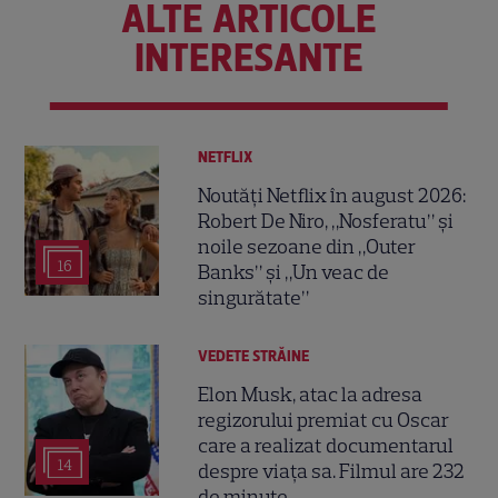
ALTE ARTICOLE
INTERESANTE
NETFLIX
Noutăți Netflix în august 2026:
Robert De Niro, „Nosferatu” și
noile sezoane din „Outer
16
Banks” și „Un veac de
singurătate”
VEDETE STRĂINE
Elon Musk, atac la adresa
regizorului premiat cu Oscar
care a realizat documentarul
14
despre viața sa. Filmul are 232
de minute