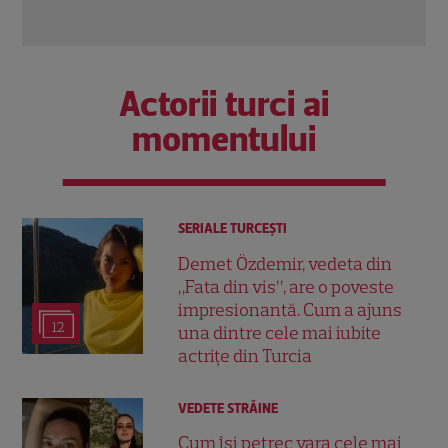
Actorii turci ai
momentului
SERIALE TURCEŞTI
Demet Özdemir, vedeta din
„Fata din vis”, are o poveste
impresionantă. Cum a ajuns
12
una dintre cele mai iubite
actrițe din Turcia
VEDETE STRĂINE
Cum își petrec vara cele mai