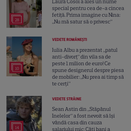
Laura Cosoi a ales un nume
special pentru cea de-a cincea
fetiță. Prima imagine cu Nina:
28
„Nu mă satur să o privesc”
VEDETE ROMÂNEŞTI
Iulia Albu a prezentat „patul
anti-divorț” din vila sa de
peste 1 milion de euro! Ce
10
spune designerul despre piesa
de mobilier: „Nu prea ai timp să
te cerți”
VEDETE STRĂINE
Sean Astin din „Stăpânul
Inelelor” a fost nevoit să își
vândă casa din cauza
14
salariului mic: Câți bani a