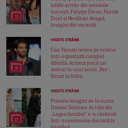
iubite actrițe din serialele
turcești. Fahriye Evcen, Hande
32
Erçel și Neslihan Atagül,
imagini din vacanță
VEDETE STRĂINE
Can Yaman revine pe ecrane
într-o ipostază complet
diferită. Actorul joacă un
31
avocat în noul serial „Bro”,
filmat în Italia
VEDETE STRĂINE
Primele imagini de la nunta
Damlei Sönmez. Actrița din
„Legea familiei” s-a căsătorit
13
într-o ceremonie discretă la
Istanbul