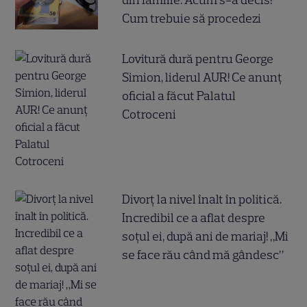
din familie. Acum s-a decis!
Cum trebuie să procedezi
Lovitură dură pentru George
Simion, liderul AUR! Ce anunț
oficial a făcut Palatul
Cotroceni
Divorț la nivel înalt în politică.
Incredibil ce a aflat despre
soțul ei, după ani de mariaj! „Mi
se face rău când mă gândesc”