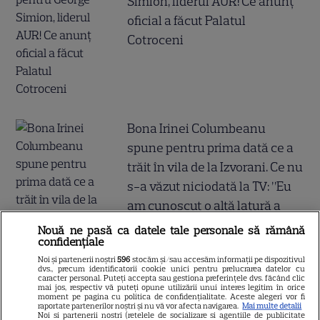
Simion, liderul AUR! Ce anunț
oficial a făcut Palatul
Cotroceni
Bona Irinei Columbeanu
spune pentru prima dată ce a
trăit în vila de la Izvorani. Ce nu
s-a văzut niciodată la TV: ”Eu
am cunoscut o altă latură a
relației lor. În casă era o
Nouă ne pasă ca datele tale personale să rămână
confidențiale
atmosferă..."
Noi și partenerii noștri
596
stocăm și/sau accesăm informații pe dispozitivul
dvs., precum identificatorii cookie unici pentru prelucrarea datelor cu
caracter personal. Puteți accepta sau gestiona preferințele dvs. făcând clic
mai jos, respectiv vă puteți opune utilizării unui interes legitim în orice
moment pe pagina cu politica de confidențialitate. Aceste alegeri vor fi
raportate partenerilor noștri și nu vă vor afecta navigarea.
Mai multe detalii
Noi si partenerii nostri (retelele de socializare si agentiile de publicitate