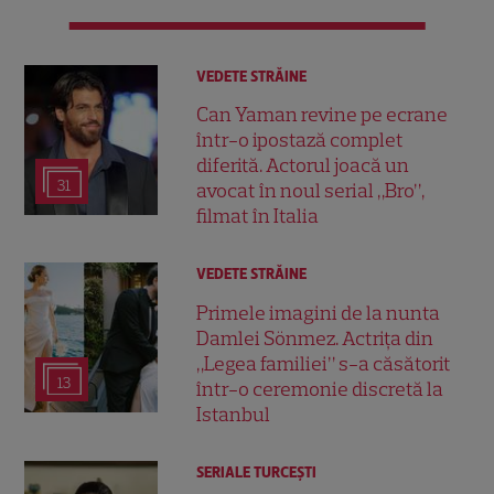
VEDETE STRĂINE
Can Yaman revine pe ecrane
într-o ipostază complet
diferită. Actorul joacă un
31
avocat în noul serial „Bro”,
filmat în Italia
VEDETE STRĂINE
Primele imagini de la nunta
Damlei Sönmez. Actrița din
„Legea familiei” s-a căsătorit
13
într-o ceremonie discretă la
Istanbul
SERIALE TURCEŞTI