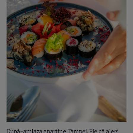
După-amiaza aparține Tâmpei. Fie că alegi