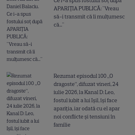
Ce i-a spus fostului soț după
APARIȚIA PUBLICĂ: "Vreau
să-i transmit că îi mulțumesc
că..."
Rezumat episodul 100 „O
dragoste”, difuzat vineri, 24
iulie 2026, la Kanal D: Leo,
fostul iubit a lui Ișil, își face
apariția, iar odată cu el apar
noi conflicte și tensiuni în
familie