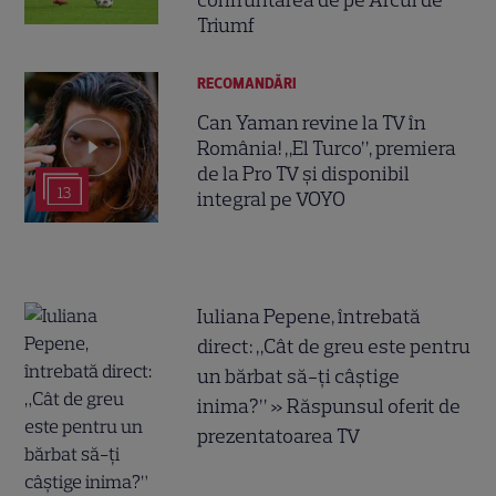
confruntarea de pe Arcul de
Triumf
RECOMANDĂRI
Can Yaman revine la TV în
România! „El Turco”, premiera
de la Pro TV și disponibil
13
integral pe VOYO
Iuliana Pepene, întrebată
direct: „Cât de greu este pentru
un bărbat să-ți câștige
inima?” » Răspunsul oferit de
prezentatoarea TV