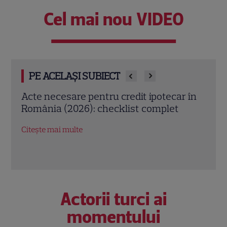
Cel mai nou VIDEO
PE ACELAȘI SUBIECT
 în
Carport auto sau garaj clasic? Află cum
Meto
să alegi varianta care ți se potrivește
mai 
Citește mai multe
Citeș
Actorii turci ai
momentului