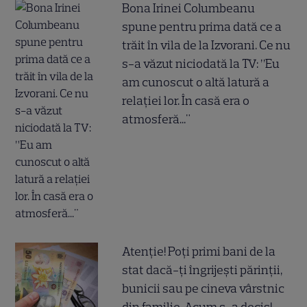
Bona Irinei Columbeanu
spune pentru prima dată ce a
trăit în vila de la Izvorani. Ce nu
s-a văzut niciodată la TV: ”Eu
am cunoscut o altă latură a
relației lor. În casă era o
atmosferă..."
Atenție! Poți primi bani de la
stat dacă-ți îngrijești părinții,
bunicii sau pe cineva vârstnic