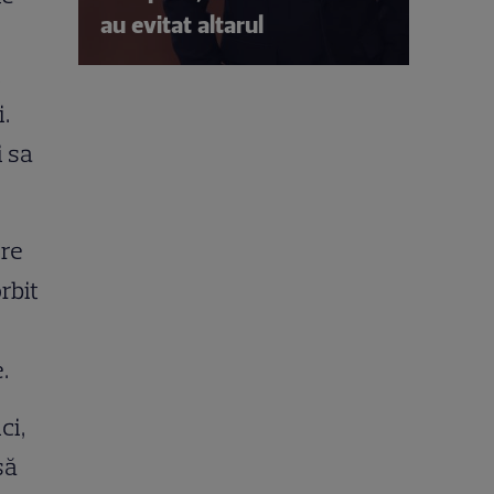
au evitat altarul
i
i.
i sa
ere
rbit
e.
ci,
să