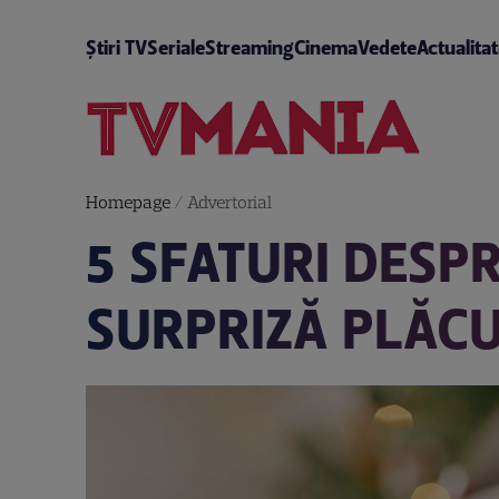
Știri TV
Seriale
Streaming
Cinema
Vedete
Actualita
Homepage
/
Advertorial
5 SFATURI DESPR
SURPRIZĂ PLĂC