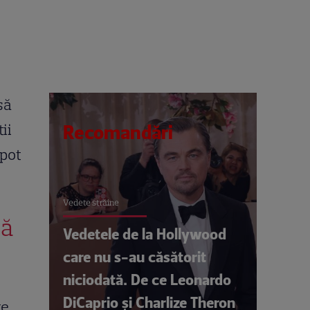
să
ii
Recomandări
 pot
Vedete străine
că
Vedetele de la Hollywood
care nu s-au căsătorit
niciodată. De ce Leonardo
DiCaprio și Charlize Theron
te