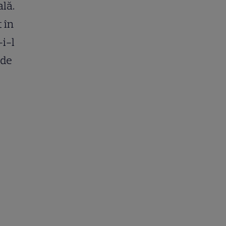
ală.
 în
-i-l
 de