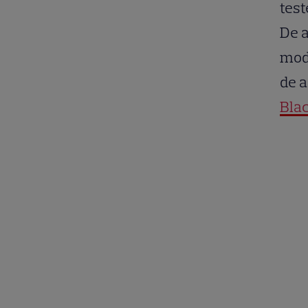
test
De a
mod 
de a
Blac