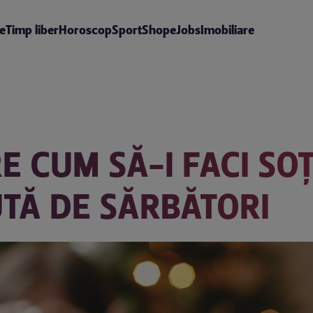
te
Timp liber
Horoscop
Sport
Shop
eJobs
Imobiliare
E CUM SĂ-I FACI SOȚ
UTĂ DE SĂRBĂTORI