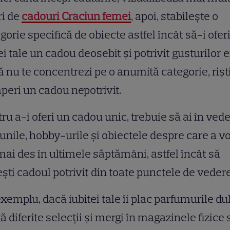
ri de
cadouri Craciun femei
, apoi, stabilește o
gorie specifică de obiecte astfel încât să-i ofer
ei tale un cadou deosebit și potrivit gusturilor e
 nu te concentrezi pe o anumită categorie, rișt
eri un cadou nepotrivit.
ru a-i oferi un cadou unic, trebuie să ai în ved
unile, hobby-urile și obiectele despre care a vo
mai des în ultimele săptămâni, astfel încât să
ști cadoul potrivit din toate punctele de veder
xemplu, dacă iubitei tale îi plac parfumurile dul
ă diferite selecții și mergi în magazinele fizice 