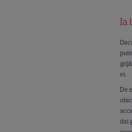
Ia
Dacă
pute
grij
ei.
De e
obic
acce
dai 
geom