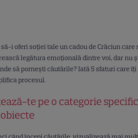
 să-i oferi soției tale un cadou de Crăciun care 
rească legătura emoțională dintre voi, dar nu șt
nde să pornești căutările? Iată 5 sfaturi care îți
lifica procesul.
ează-te pe o categorie specifi
 obiecte
ci când începi căutările, vizualizează mai mul