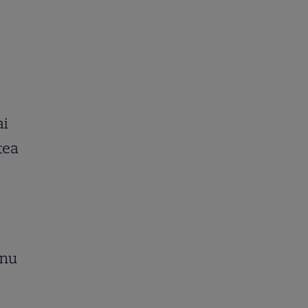
ai
atea
 nu