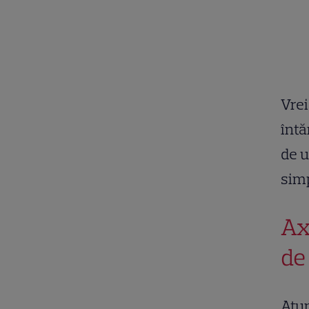
Vrei
întă
de u
simp
Ax
de
Atun