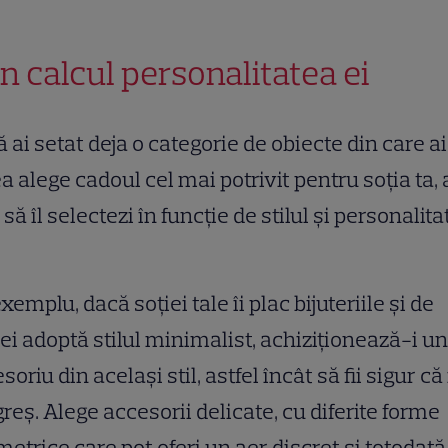
 în calcul personalitatea ei
 ai setat deja o categorie de obiecte din care ai
a alege cadoul cel mai potrivit pentru soția ta, 
ă să îl selectezi în funcție de stilul și personalit
xemplu, dacă soției tale îi plac bijuteriile și de
ei adoptă stilul minimalist, achiziționează-i un
soriu din același stil, astfel încât să fii sigur că
greș. Alege accesorii delicate, cu diferite forme
etrice care pot oferi un aer discret și totodată