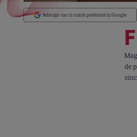
Adaugă-ne ca sursă preferată în Google
F
Magi
de p
sinc