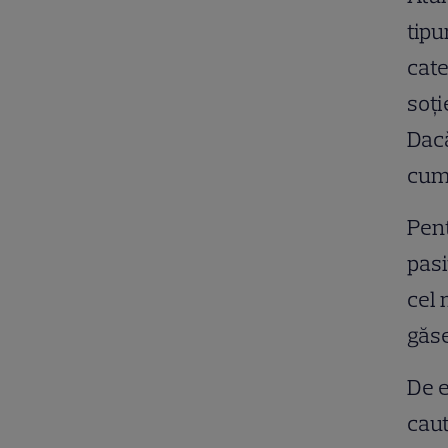
tipu
cate
soți
Dacă
cump
Pent
pasi
cel 
găse
De e
caut