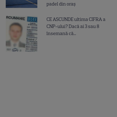
padel din oraș
CE ASCUNDE ultima CIFRA a
CNP-ului? Dacă ai 3 sau 8
însemană că...