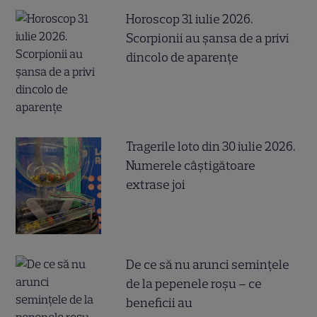
Horoscop 31 iulie 2026.
Scorpionii au șansa de a privi
dincolo de aparențe
Tragerile loto din 30 iulie 2026.
Numerele câştigătoare
extrase joi
De ce să nu arunci semințele
de la pepenele roșu – ce
beneficii au