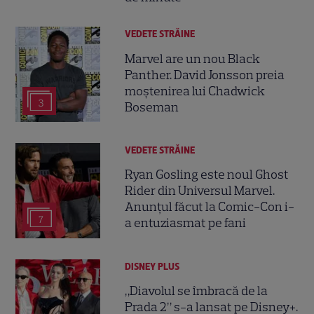
VEDETE STRĂINE
Marvel are un nou Black
Panther. David Jonsson preia
moștenirea lui Chadwick
3
Boseman
VEDETE STRĂINE
Ryan Gosling este noul Ghost
Rider din Universul Marvel.
Anunțul făcut la Comic-Con i-
7
a entuziasmat pe fani
DISNEY PLUS
„Diavolul se îmbracă de la
Prada 2” s-a lansat pe Disney+.