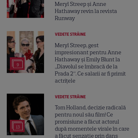
Meryl Streep și Anne
Hathaway revin la revista
Runway
VEDETE STRĂINE
Meryl Streep, gest
impresionant pentru Anne
Hathaway și Emily Blunt la
9
„Diavolul se îmbracă de la
Prada 2”. Ce salarii ar fi primit
actrițele
VEDETE STRĂINE
Tom Holland, decizie radicală
pentru noul său film! Ce
promisiune a făcut actorul
13
după momentele virale în care
a făcut senzație prin dans