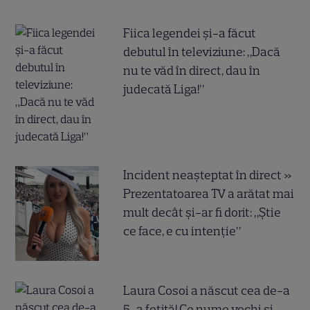
Fiica legendei și-a făcut
debutul în televiziune: „Dacă
nu te văd în direct, dau în
judecată Liga!”
Incident neașteptat în direct »
Prezentatoarea TV a arătat mai
mult decât și-ar fi dorit: „Știe
ce face, e cu intenție”
Laura Cosoi a născut cea de-a
5-a fetiță! Ce nume vechi și