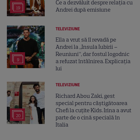
Ce a dezvăluit despre relația cu
19
Andrei după emisiune
TELEVIZIUNE
Ella a vrut să îl revadă pe
Andrei la „Insula Iubirii –
Reuniuni”, dar fostul logodnic
9
a refuzat întâlnirea. Explicația
lui
TELEVIZIUNE
Richard Abou Zaki, gest
special pentru câștigătoarea
Chefi la cuțite Kids. Irina a avut
20
parte de o cină specială în
Italia