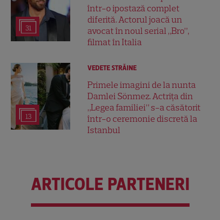
într-o ipostază complet
diferită. Actorul joacă un
31
avocat în noul serial „Bro”,
filmat în Italia
VEDETE STRĂINE
Primele imagini de la nunta
Damlei Sönmez. Actrița din
„Legea familiei” s-a căsătorit
13
într-o ceremonie discretă la
Istanbul
ARTICOLE PARTENERI