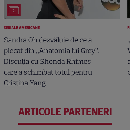
21
SERIALE AMERICANE
R
Sandra Oh dezvăluie de ce a
plecat din „Anatomia lui Grey”.
Discuția cu Shonda Rhimes
care a schimbat totul pentru
Cristina Yang
ARTICOLE PARTENERI