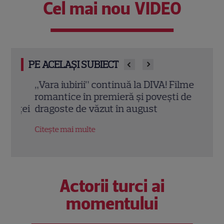
Cel mai nou VIDEO
PE ACELAȘI SUBIECT
ru
„Vara iubirii” continuă la DIVA! Filme
Eva 
romantice în premieră și povești de
sezo
nței
dragoste de văzut în august
la K
Citește mai multe
Citeș
Actorii turci ai
momentului