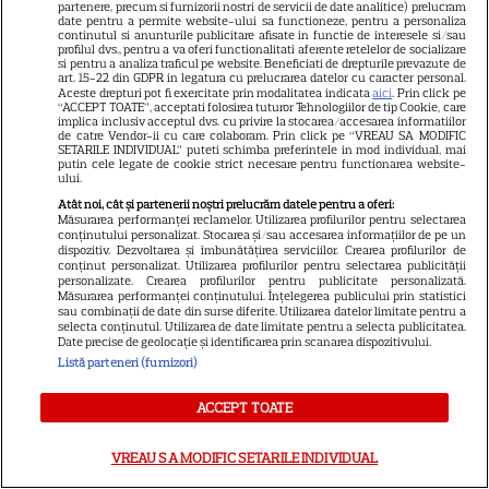
VEDETE STRĂINE
partenere, precum si furnizorii nostri de servicii de date analitice) prelucram
date pentru a permite website-ului sa functioneze, pentru a personaliza
continutul si anunturile publicitare afisate in functie de interesele si/sau
Prințul Mirko al Bulgariei se
profilul dvs., pentru a va oferi functionalitati aferente retelelor de socializare
si pentru a analiza traficul pe website. Beneficiati de drepturile prevazute de
căsătorește cu dr. Marta Embid.
art. 15-22 din GDPR in legatura cu prelucrarea datelor cu caracter personal.
Povestea de dragoste începută
Aceste drepturi pot fi exercitate prin modalitatea indicata
aici
. Prin click pe
“ACCEPT TOATE”, acceptati folosirea tuturor Tehnologiilor de tip Cookie, care
7
într-un spital din Madrid
implica inclusiv acceptul dvs. cu privire la stocarea/accesarea informatiilor
de catre Vendor-ii cu care colaboram. Prin click pe “VREAU SA MODIFIC
SETARILE INDIVIDUAL” puteti schimba preferintele in mod individual, mai
putin cele legate de cookie strict necesare pentru functionarea website-
ului.
VEDETE ROMÂNEŞTI
Exclusiv
Atât noi, cât și partenerii noștri prelucrăm datele pentru a oferi:
Măsurarea performanței reclamelor. Utilizarea profilurilor pentru selectarea
Laura Cosoi și-a ținut
conținutului personalizat. Stocarea și/sau accesarea informațiilor de pe un
promisiunea. Povestea
dispozitiv. Dezvoltarea și îmbunătățirea serviciilor. Crearea profilurilor de
conținut personalizat. Utilizarea profilurilor pentru selectarea publicității
numelui Nina și tradiția pe
personalizate. Crearea profilurilor pentru publicitate personalizată.
17
care a respectat-o pentru
Măsurarea performanței conținutului. Înțelegerea publicului prin statistici
sau combinații de date din surse diferite. Utilizarea datelor limitate pentru a
toate cele cinci fiice. EXCLUSIV
selecta conținutul. Utilizarea de date limitate pentru a selecta publicitatea.
Date precise de geolocație și identificarea prin scanarea dispozitivului.
Listă parteneri (furnizori)
VEDETE ROMÂNEŞTI
ACCEPT TOATE
Laura Cosoi a devenit mamă
pentru a cincea oară. Prima
VREAU SA MODIFIC SETARILE INDIVIDUAL
imagine cu fiica ei, Nina, și