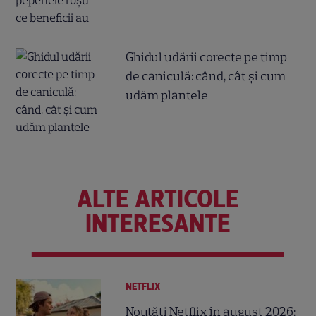
Ghidul udării corecte pe timp
de caniculă: când, cât şi cum
udăm plantele
ALTE ARTICOLE
INTERESANTE
NETFLIX
Noutăți Netflix în august 2026: