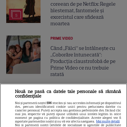
coreean de pe Netflix: Regele
blestemat, fantomele și
5
exorcistul care sfidează
moartea
PRIME VIDEO
Când „Fălci” se întâlnește cu
„Coborâre întunecată”:
Producția claustrofobă de pe
Prime Video ce nu trebuie
ratată
Nouă ne pasă ca datele tale personale să rămână
confidențiale
ŞTIRI
Noi și partenerii noștri
596
stocăm și/sau accesăm informații pe dispozitivul
dvs., precum identificatorii cookie unici pentru prelucrarea datelor cu
caracter personal. Puteți accepta sau gestiona preferințele dvs. făcând clic
mai jos, respectiv vă puteți opune utilizării unui interes legitim în orice
moment pe pagina cu politica de confidențialitate. Aceste alegeri vor fi
raportate partenerilor noștri și nu vă vor afecta navigarea.
Mai multe detalii
Noi si partenerii nostri (retelele de socializare si agentiile de publicitate