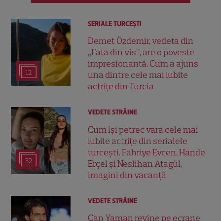
SERIALE TURCEŞTI
Demet Özdemir, vedeta din
„Fata din vis”, are o poveste
impresionantă. Cum a ajuns
12
una dintre cele mai iubite
actrițe din Turcia
VEDETE STRĂINE
Cum își petrec vara cele mai
iubite actrițe din serialele
turcești. Fahriye Evcen, Hande
32
Erçel și Neslihan Atagül,
imagini din vacanță
VEDETE STRĂINE
Can Yaman revine pe ecrane