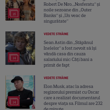
Robert De Niro, „Nosferatu” și
noile sezoane din „Outer
16
Banks” și „Un veac de
singurătate”
VEDETE STRĂINE
Sean Astin din „Stăpânul
Inelelor” a fost nevoit să își
vândă casa din cauza
14
salariului mic: Câți bani a
primit de fapt
VEDETE STRĂINE
Elon Musk, atac la adresa
regizorului premiat cu Oscar
care a realizat documentarul
14
despre viața sa. Filmul are 232
de minute