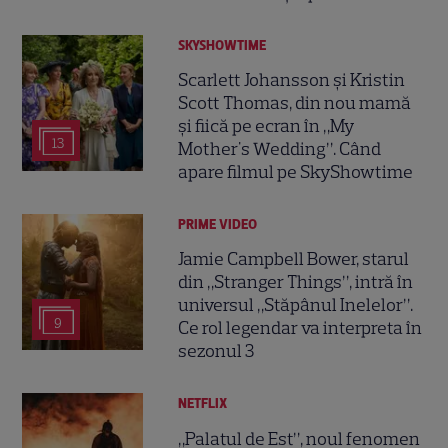
SKYSHOWTIME
Scarlett Johansson și Kristin
Scott Thomas, din nou mamă
și fiică pe ecran în „My
13
Mother's Wedding”. Când
apare filmul pe SkyShowtime
PRIME VIDEO
Jamie Campbell Bower, starul
din „Stranger Things”, intră în
universul „Stăpânul Inelelor”.
9
Ce rol legendar va interpreta în
sezonul 3
NETFLIX
„Palatul de Est”, noul fenomen