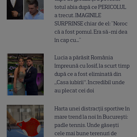
totul abia după ce PERICOLUL
a trecut. IMAGINILE
SURPRINSE chiar de el: "Noroc
că a fost pomul. Era să-mi dea
în cap cu..."
Lucia a părăsit România
împreună cu Iosif, la scurt timp
după ce a fost eliminată din
„Casa iubirii”. Incredibil unde
au plecat cei doi
Harta unei distracții sportive în
mare trend la noi în București:
padle tennis. Unde găsești
cele mai bune terenuri de