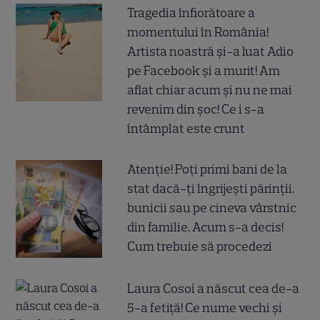
Tragedia înfiorătoare a
momentului în România!
Artista noastră și-a luat Adio
pe Facebook și a murit! Am
aflat chiar acum și nu ne mai
revenim din șoc! Ce i s-a
întâmplat este crunt
Atenție! Poți primi bani de la
stat dacă-ți îngrijești părinții,
bunicii sau pe cineva vârstnic
din familie. Acum s-a decis!
Cum trebuie să procedezi
Laura Cosoi a născut cea de-a
5-a fetiță! Ce nume vechi și