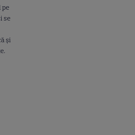
l pe
i se
.
ă şi
e.