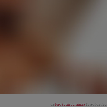
de
Redactia Tvmania
13 august 201