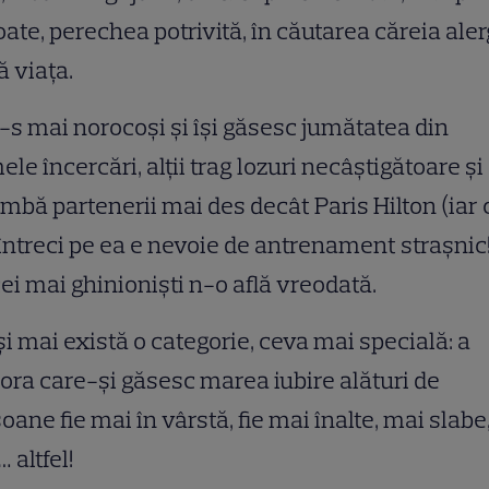
oate, perechea potrivită, în căutarea căreia al
ă viaţa.
-s mai norocoşi şi îşi găsesc jumătatea din
ele încercări, alţii trag lozuri necâştigătoare şi
mbă partenerii mai des decât Paris Hilton (iar 
întreci pe ea e nevoie de antrenament straşnic!
cei mai ghinionişti n-o află vreodată.
şi mai există o categorie, ceva mai specială: a
ora care-şi găsesc marea iubire alături de
oane fie mai în vârstă, fie mai înalte, mai slabe
 altfel!