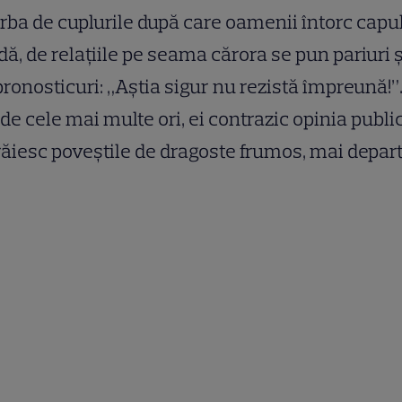
rba de cuplurile după care oamenii întorc capu
dă, de relaţiile pe seama cărora se pun pariuri ş
pronosticuri: „Aştia sigur nu rezistă împreună!”
 de cele mai multe ori, ei contrazic opinia public
trăiesc poveştile de dragoste frumos, mai depart