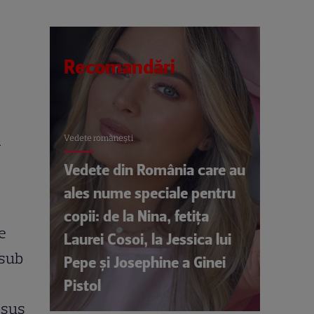
Recomandări
l
Vedete româneşti
Vedete din România care au
ales nume speciale pentru
copii: de la Nina, fetița
e
Laurei Cosoi, la Jessica lui
 sub
Pepe și Josephine a Ginei
Pistol
resus