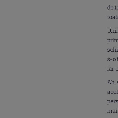
de t
toat
Unii
prim
schi
s-o 
iar 
Ah, 
acel
pers
mai…