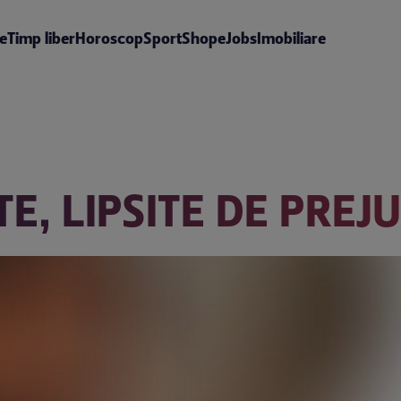
te
Timp liber
Horoscop
Sport
Shop
eJobs
Imobiliare
TE, LIPSITE DE PREJ