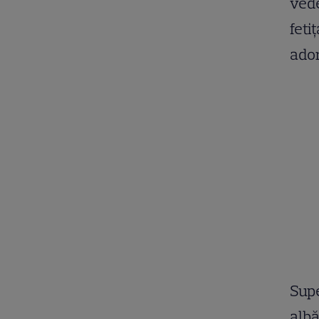
vede
feti
ador
Supe
albă