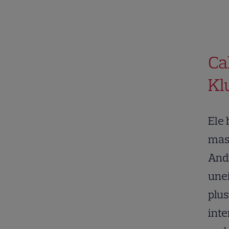
.
Ca
Kl
Ele 
masi
Andr
unei
plus
inte