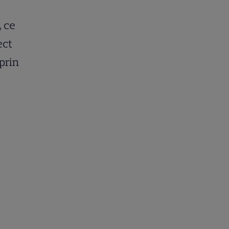
, ce
ect
 prin