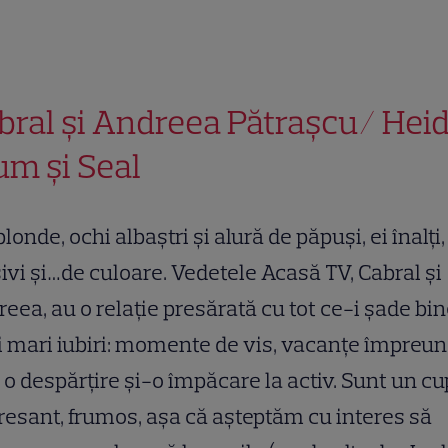
bral şi Andreea Pătraşcu/ Heid
um şi Seal
blonde, ochi albaştri şi alură de păpuşi, ei înalţi,
vi şi…de culoare. Vedetele Acasă TV, Cabral şi
eea, au o relaţie presărată cu tot ce-i şade bi
 mari iubiri: momente de vis, vacanţe împreun
 o despărţire şi-o împăcare la activ. Sunt un cu
resant, frumos, aşa că aşteptăm cu interes să