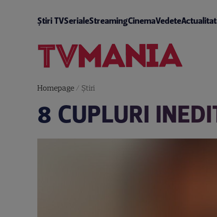
Știri TV
Seriale
Streaming
Cinema
Vedete
Actualita
Homepage
/
Știri
8 CUPLURI INEDI