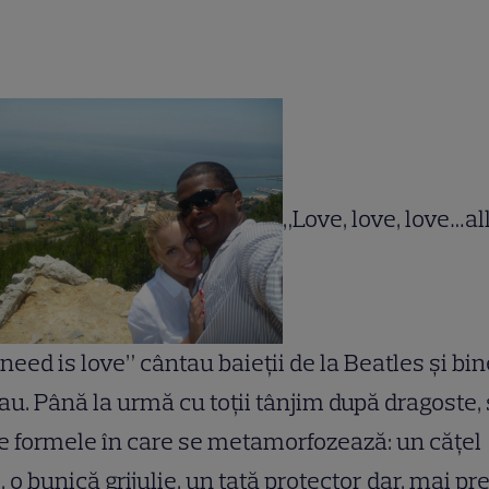
„Love, love, love…al
need is love” cântau baieţii de la Beatles şi bin
au. Până la urmă cu toţii tânjim după dragoste,
e formele în care se metamorfozează: un căţel
l, o bunică grijulie, un tată protector dar, mai p