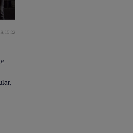
18, 15:22
te
ular,