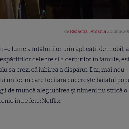
de
Redactia Tvmania
22 iunie 20
tr-o lume a întâlnirilor prin aplicații de mobil, a
espărțirilor celebre și a certurilor în familie, es
lu să crezi că iubirea a dispărut. Dar, mai nou,
tă un loc în care tocilara cucerește băiatul pop
gii de muncă aleg iubirea și nimeni nu strică o
tenie între fete: Netflix.