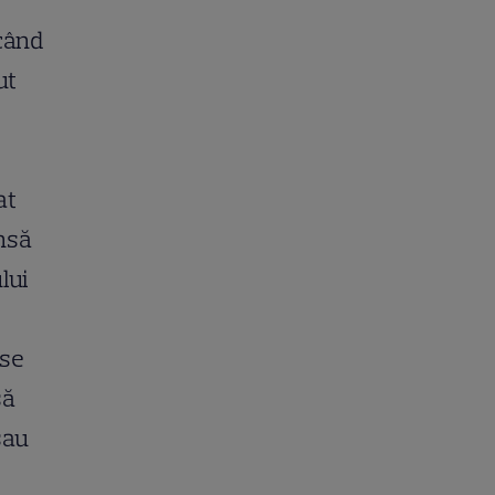
 când
ut
at
însă
lui
 se
să
sau