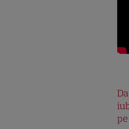
Dac
iub
pe