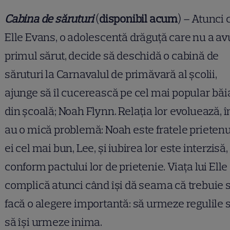
Cabina de săruturi
(
disponibil acum
) – Atunci
Elle Evans, o adolescentă drăguță care nu a av
primul sărut, decide să deschidă o cabină de
săruturi la Carnavalul de primăvară al școlii,
ajunge să îl cucerească pe cel mai popular băi
din școală; Noah Flynn. Relația lor evoluează, 
au o mică problemă: Noah este fratele prietenu
ei cel mai bun, Lee, și iubirea lor este interzisă,
conform pactului lor de prietenie. Viața lui Elle
complică atunci când își dă seama că trebuie 
facă o alegere importantă: să urmeze regulile 
să își urmeze inima.