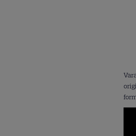
Vara
orig
form