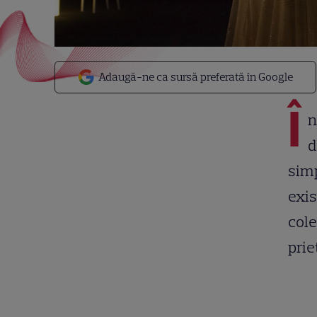
Adaugă-ne ca sursă preferată în Google
Î
n
d
simp
exis
cole
prie