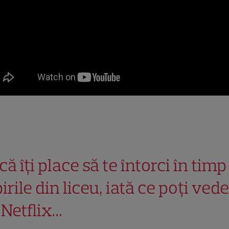
ă îți place să te întorci în timp
irile din liceu, iată ce poți ved
 Netflix…