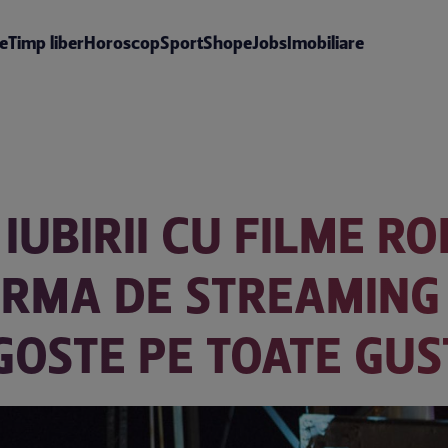
te
Timp liber
Horoscop
Sport
Shop
eJobs
Imobiliare
IUBIRII CU FILME R
ORMA DE STREAMING
GOSTE PE TOATE GUS