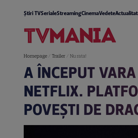
Știri TV
Seriale
Streaming
Cinema
Vedete
Actualita
Homepage
/
Trailer
/
Nu rata!
A ÎNCEPUT VARA 
NETFLIX. PLATF
POVEȘTI DE DRA