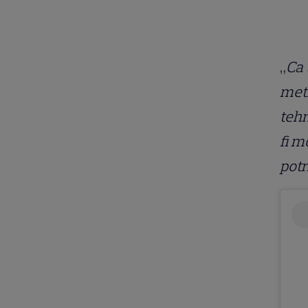
„
Ca 
meti
tehn
fi m
potr