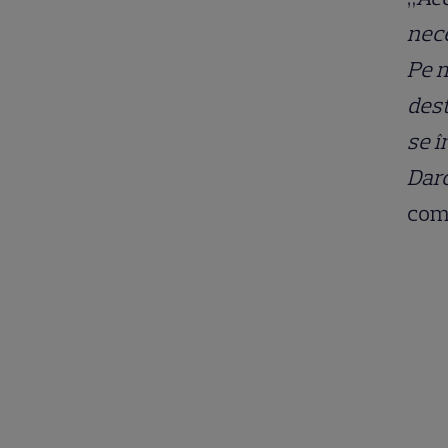
nece
Pe m
dest
se î
Dar
comu