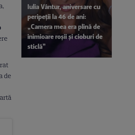
a,
Iulia Vântur, aniversare cu
peripeții la 46 de ani:
„Camera mea era plină de
o
inimioare roșii și cioburi de
ere
sticlă”
crat
a de
oartă