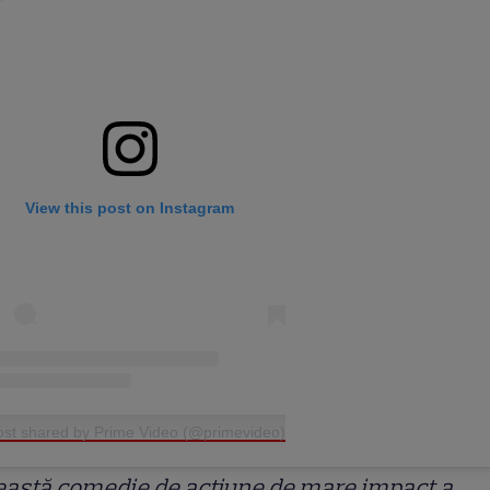
View this post on Instagram
ost shared by Prime Video (@primevideo)
astă comedie de acțiune de mare impact a