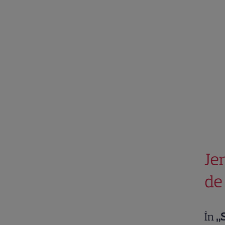
Je
de
În
„