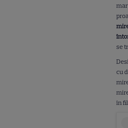
marț
proa
mire
înt
se t
Desi
cu d
mire
mire
în fi