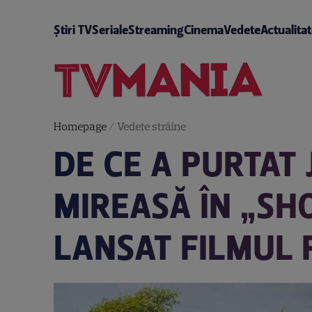
Știri TV
Seriale
Streaming
Cinema
Vedete
Actualita
Homepage
/
Vedete străine
DE CE A PURTAT 
MIREASĂ ÎN „SH
LANSAT FILMUL 