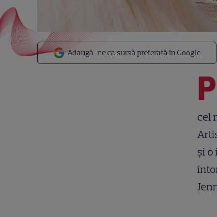
Adaugă-ne ca sursă preferată în Google
P
cel 
Arti
și o
înto
Jenn