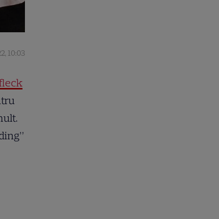
2, 10:03
fleck
ntru
ult.
dding”