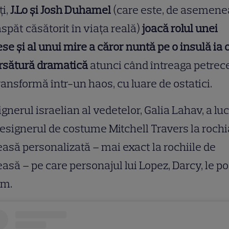
i,
J.Lo și Josh Duhamel
(care este, de asemene
spăt căsătorit în viața reală)
joacă rolul unei
se și al unui mire a căror nuntă pe o insulă ia 
orsătură dramatică
atunci când întreaga petrec
ransformă într-un haos, cu luare de ostatici.
gnerul israelian al vedetelor, Galia Lahav, a lu
esignerul de costume Mitchell Travers la rochi
asă personalizată – mai exact la rochiile de
asă – pe care personajul lui Lopez, Darcy, le p
lm.