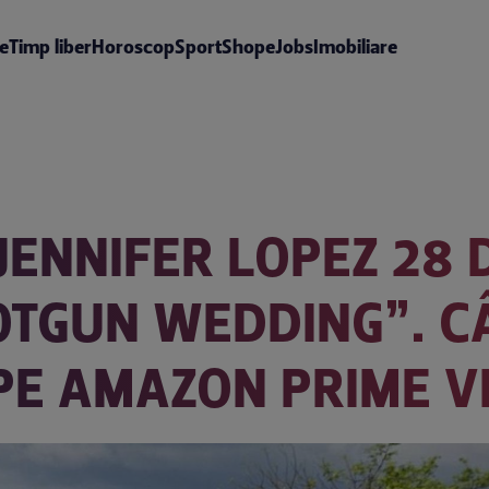
te
Timp liber
Horoscop
Sport
Shop
eJobs
Imobiliare
JENNIFER LOPEZ 28 
OTGUN WEDDING”. CÂ
PE AMAZON PRIME V