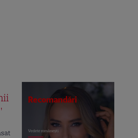
hii
Recomandări
”
Vedete româneşti
ansat