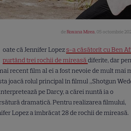
de
Roxana Mirea
,
05 octombrie 202
oate că Jennifer Lopez
s-a căsătorit cu Ben Af
purtând trei rochii de mireasă
diferite, dar pe
mai recent film al ei a fost nevoie de mult mai m
sta joacă rolul principal în filmul „Shotgun We
 interpretează pe Darcy, a cărei nuntă ia o
rsătură dramatică. Pentru realizarea filmului,
ifer Lopez a îmbrăcat 28 de rochii de mireasă.