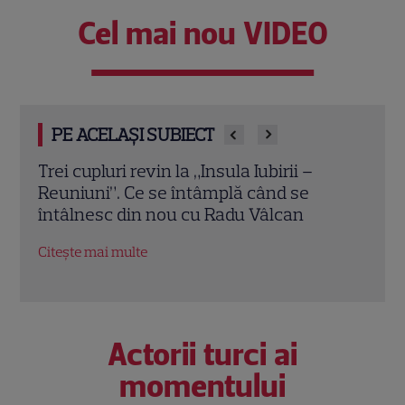
Cel mai nou VIDEO
PE ACELAȘI SUBIECT
Cheloo, declarație neașteptată înainte
Echip
de Asia Express: „Cred că e singura
Ce p
chestie la care m-am gândit”
conc
Citește mai multe
Citeș
Actorii turci ai
momentului