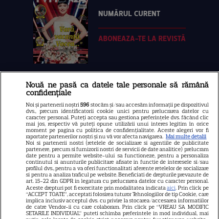
NUMĂRUL CURENT
ABONEAZA-TE LA REVISTĂ
Nouă ne pasă ca datele tale personale să rămână
Libertatea
confidențiale
Libertatea pentru femei
Noi și partenerii noștri
596
stocăm și/sau accesăm informații pe dispozitivul
dvs., precum identificatorii cookie unici pentru prelucrarea datelor cu
GSP
caracter personal. Puteți accepta sau gestiona preferințele dvs. făcând clic
mai jos, respectiv vă puteți opune utilizării unui interes legitim în orice
Știri mondene
moment pe pagina cu politica de confidențialitate. Aceste alegeri vor fi
raportate partenerilor noștri și nu vă vor afecta navigarea.
Mai multe detalii
Noi si partenerii nostri (retelele de socializare si agentiile de publicitate
Avantaje
partenere, precum si furnizorii nostri de servicii de date analitice) prelucram
date pentru a permite website-ului sa functioneze, pentru a personaliza
Elle
continutul si anunturile publicitare afisate in functie de interesele si/sau
profilul dvs., pentru a va oferi functionalitati aferente retelelor de socializare
Unica
si pentru a analiza traficul pe website. Beneficiati de drepturile prevazute de
art. 15-22 din GDPR in legatura cu prelucrarea datelor cu caracter personal.
Retete practice
Aceste drepturi pot fi exercitate prin modalitatea indicata
aici
. Prin click pe
“ACCEPT TOATE”, acceptati folosirea tuturor Tehnologiilor de tip Cookie, care
implica inclusiv acceptul dvs. cu privire la stocarea/accesarea informatiilor
de catre Vendor-ii cu care colaboram. Prin click pe “VREAU SA MODIFIC
SETARILE INDIVIDUAL” puteti schimba preferintele in mod individual, mai
URMĂREȘTE-NE PE