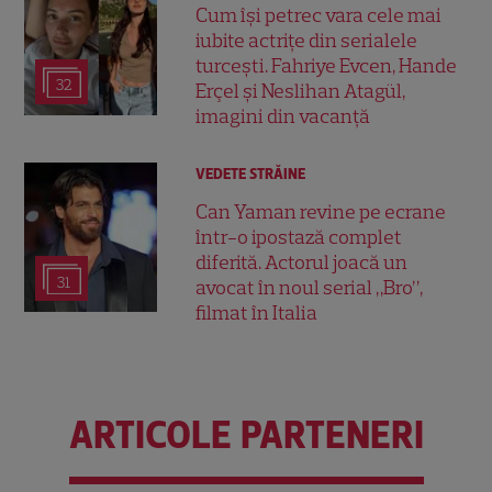
Cum își petrec vara cele mai
iubite actrițe din serialele
turcești. Fahriye Evcen, Hande
32
Erçel și Neslihan Atagül,
imagini din vacanță
VEDETE STRĂINE
Can Yaman revine pe ecrane
într-o ipostază complet
diferită. Actorul joacă un
31
avocat în noul serial „Bro”,
filmat în Italia
ARTICOLE PARTENERI