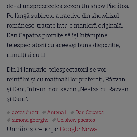
de-al unsprezecelea sezon Un show Păcătos.
Pe lângă subiecte atractive din showbizul
românesc, tratate într-o manieră originală,
Dan Capatos promite să îşi întâmpine
telespectatorii cu aceeaşi bună dispoziţie,
înmulţită cu 11.
Din 14 ianuarie, telespectatorii se vor
reîntâlni şi cu matinalii lor preferaţi, Răzvan
şi Dani, într-un nou sezon „Neatza cu Răzvan
şi Dani”.
acces direct
Antena 1
Dan Capatos
simona gherghe
Un show pacatos
Urmărește-ne pe
Google News