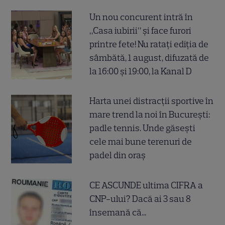
Un nou concurent intră în
„Casa iubirii” și face furori
printre fete! Nu ratați ediția de
sâmbătă, 1 august, difuzată de
la 16:00 și 19:00, la Kanal D
Harta unei distracții sportive în
mare trend la noi în București:
padle tennis. Unde găsești
cele mai bune terenuri de
padel din oraș
CE ASCUNDE ultima CIFRA a
CNP-ului? Dacă ai 3 sau 8
însemană că...