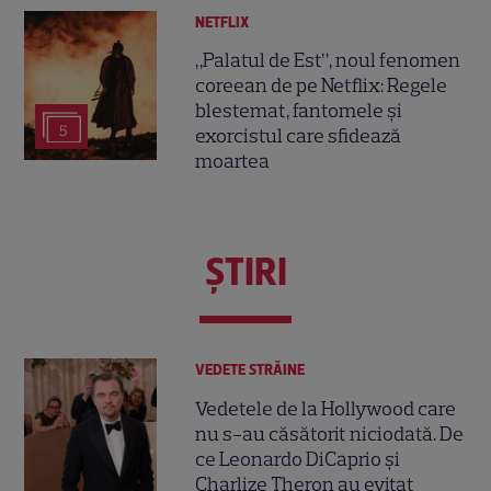
NETFLIX
„Palatul de Est”, noul fenomen
coreean de pe Netflix: Regele
blestemat, fantomele și
5
exorcistul care sfidează
moartea
ŞTIRI
VEDETE STRĂINE
Vedetele de la Hollywood care
nu s-au căsătorit niciodată. De
ce Leonardo DiCaprio și
Charlize Theron au evitat