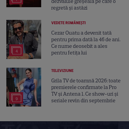
dezvăluie greșeala pe care o
regretă și astăzi
VEDETE ROMÂNEŞTI
Cezar Ouatu a devenit tată
pentru prima dată la 46 de ani.
Ce nume deosebit a ales
4
pentru fetița lui
TELEVIZIUNE
Grila TV de toamnă 2026: toate
premierele confirmate la Pro
TV și Antena 1. Ce show-uri și
9
seriale revin din septembrie