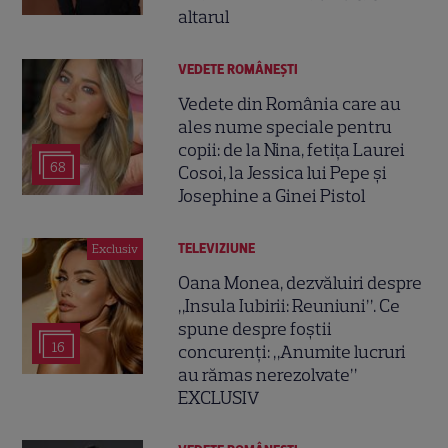
altarul
VEDETE ROMÂNEŞTI
Vedete din România care au
ales nume speciale pentru
copii: de la Nina, fetița Laurei
68
Cosoi, la Jessica lui Pepe și
Josephine a Ginei Pistol
TELEVIZIUNE
Exclusiv
Oana Monea, dezvăluiri despre
„Insula Iubirii: Reuniuni”. Ce
spune despre foștii
16
concurenți: „Anumite lucruri
au rămas nerezolvate”
EXCLUSIV