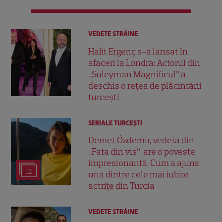
VEDETE STRĂINE
Halit Ergenç s-a lansat în
afaceri la Londra: Actorul din
„Suleyman Magnificul” a
deschis o rețea de plăcintării
turcești
SERIALE TURCEŞTI
Demet Özdemir, vedeta din
„Fata din vis”, are o poveste
impresionantă. Cum a ajuns
12
una dintre cele mai iubite
actrițe din Turcia
VEDETE STRĂINE