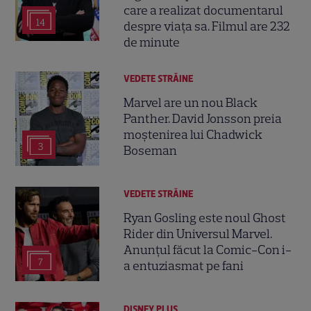
care a realizat documentarul
14
despre viața sa. Filmul are 232
de minute
VEDETE STRĂINE
Marvel are un nou Black
Panther. David Jonsson preia
moștenirea lui Chadwick
3
Boseman
VEDETE STRĂINE
Ryan Gosling este noul Ghost
Rider din Universul Marvel.
Anunțul făcut la Comic-Con i-
7
a entuziasmat pe fani
DISNEY PLUS