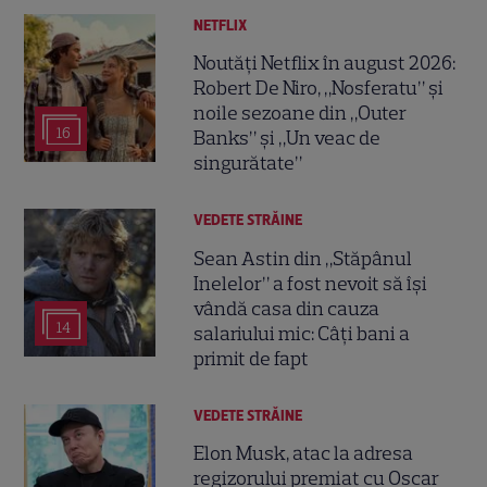
NETFLIX
Noutăți Netflix în august 2026:
Robert De Niro, „Nosferatu” și
noile sezoane din „Outer
16
Banks” și „Un veac de
singurătate”
VEDETE STRĂINE
Sean Astin din „Stăpânul
Inelelor” a fost nevoit să își
vândă casa din cauza
14
salariului mic: Câți bani a
primit de fapt
VEDETE STRĂINE
Elon Musk, atac la adresa
regizorului premiat cu Oscar