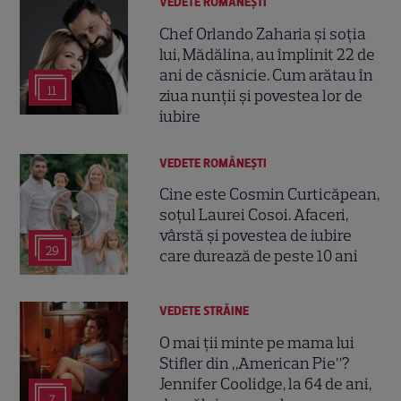
VEDETE ROMÂNEŞTI
Chef Orlando Zaharia și soția
lui, Mădălina, au împlinit 22 de
ani de căsnicie. Cum arătau în
11
ziua nunții și povestea lor de
iubire
VEDETE ROMÂNEŞTI
Cine este Cosmin Curticăpean,
soțul Laurei Cosoi. Afaceri,
vârstă și povestea de iubire
29
care durează de peste 10 ani
VEDETE STRĂINE
O mai ții minte pe mama lui
Stifler din „American Pie”?
Jennifer Coolidge, la 64 de ani,
7