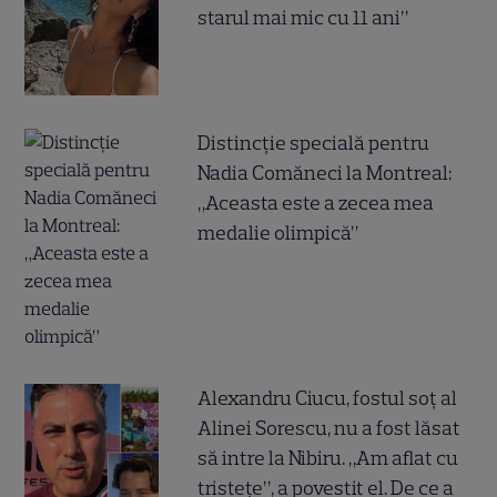
starul mai mic cu 11 ani”
Distincție specială pentru
Nadia Comăneci la Montreal:
„Aceasta este a zecea mea
medalie olimpică”
Alexandru Ciucu, fostul soț al
Alinei Sorescu, nu a fost lăsat
să intre la Nibiru. „Am aflat cu
tristețe”, a povestit el. De ce a