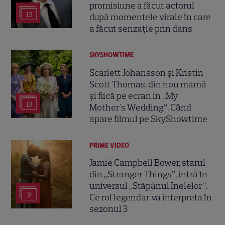
promisiune a făcut actorul
13
după momentele virale în care
a făcut senzație prin dans
SKYSHOWTIME
Scarlett Johansson și Kristin
Scott Thomas, din nou mamă
și fiică pe ecran în „My
13
Mother's Wedding”. Când
apare filmul pe SkyShowtime
PRIME VIDEO
Jamie Campbell Bower, starul
din „Stranger Things”, intră în
universul „Stăpânul Inelelor”.
9
Ce rol legendar va interpreta în
sezonul 3