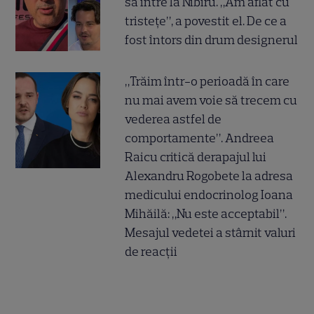
să intre la Nibiru. „Am aflat cu
tristețe”, a povestit el. De ce a
fost întors din drum designerul
„Trăim într-o perioadă în care
nu mai avem voie să trecem cu
vederea astfel de
comportamente”. Andreea
Raicu critică derapajul lui
Alexandru Rogobete la adresa
medicului endocrinolog Ioana
Mihăilă: „Nu este acceptabil”.
Mesajul vedetei a stârnit valuri
de reacții