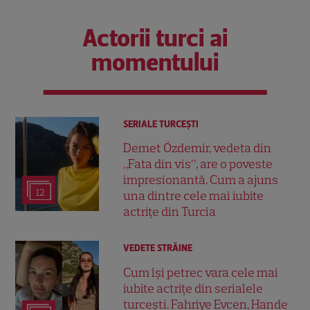
Actorii turci ai
momentului
SERIALE TURCEŞTI
Demet Özdemir, vedeta din
„Fata din vis”, are o poveste
impresionantă. Cum a ajuns
12
una dintre cele mai iubite
actrițe din Turcia
VEDETE STRĂINE
Cum își petrec vara cele mai
iubite actrițe din serialele
turcești. Fahriye Evcen, Hande