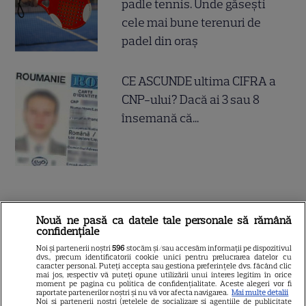
padle tennis. Unde găsești
cele mai bune terenuri de
padel din oraș
CE ASCUNDE ultima CIFRA a
CNP-ului? Dacă ai 3 sau 8
însemană că...
Nouă ne pasă ca datele tale personale să rămână
confidențiale
Noi și partenerii noștri
596
stocăm și/sau accesăm informații pe dispozitivul
dvs., precum identificatorii cookie unici pentru prelucrarea datelor cu
caracter personal. Puteți accepta sau gestiona preferințele dvs. făcând clic
mai jos, respectiv vă puteți opune utilizării unui interes legitim în orice
moment pe pagina cu politica de confidențialitate. Aceste alegeri vor fi
raportate partenerilor noștri și nu vă vor afecta navigarea.
Mai multe detalii
Noi si partenerii nostri (retelele de socializare si agentiile de publicitate