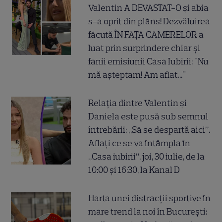
Valentin A DEVASTAT-O și abia
s-a oprit din plâns! Dezvăluirea
făcută ÎN FAȚA CAMERELOR a
luat prin surprindere chiar și
fanii emisiunii Casa Iubirii: "Nu
mă așteptam! Am aflat..."
Relația dintre Valentin și
Daniela este pusă sub semnul
întrebării: „Să se despartă aici”.
Aflați ce se va întâmpla în
„Casa iubirii”, joi, 30 iulie, de la
10:00 și 16:30, la Kanal D
Harta unei distracții sportive în
mare trend la noi în București: