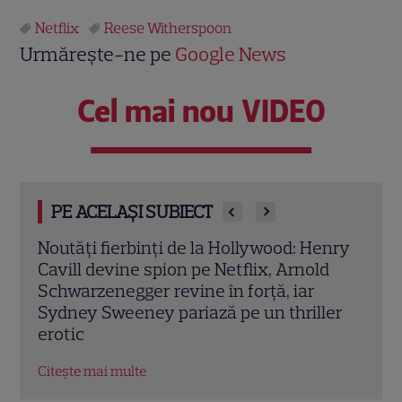
Netflix
Reese Witherspoon
Urmărește-ne pe
Google News
Cel mai nou VIDEO
PE ACELAȘI SUBIECT
enry
Liniștea dinaintea furtunii: Miniseria
Frie
d
istorică „1936, vara” aduce suspansul
Toat
interbelic de pe Coasta de Azur direct pe
din 
ler
Netflix
Citeș
Citește mai multe