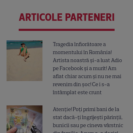
ARTICOLE PARTENERI
Tragedia înfiorătoare a
momentului în România!
Artista noastră și-a luat Adio
pe Facebook și a murit! Am
aflat chiar acum și nu ne mai
revenim din șoc! Ce i s-a
întâmplat este crunt
Atenție! Poți primi bani de la
stat dacă-ți îngrijești părinții,
bunicii sau pe cineva vârstnic