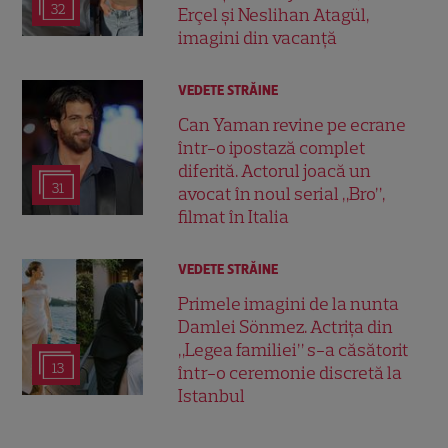
32
Erçel și Neslihan Atagül,
imagini din vacanță
VEDETE STRĂINE
Can Yaman revine pe ecrane
într-o ipostază complet
diferită. Actorul joacă un
31
avocat în noul serial „Bro”,
filmat în Italia
VEDETE STRĂINE
Primele imagini de la nunta
Damlei Sönmez. Actrița din
„Legea familiei” s-a căsătorit
13
într-o ceremonie discretă la
Istanbul