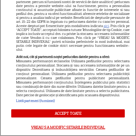
partenere, precum si furnizorii nostri de servicii de date analitice) prelucram
date pentru a permite website-ului sa functioneze, pentru a personaliza
continutul si anunturile publicitare afisate in functie de interesele si/sau
profilul dvs., pentru a va oferi functionalitati aferente retelelor de socializare
si pentru a analiza traficul pe website. Beneficiati de drepturile prevazute de
art. 15-22 din GDPR in legatura cu prelucrarea datelor cu caracter personal.
Aceste drepturi pot fi exercitate prin modalitatea indicata
aici
. Prin click pe
“ACCEPT TOATE”, acceptati folosirea tuturor Tehnologiilor de tip Cookie, care
implica inclusiv acceptul dvs. cu privire la stocarea/accesarea informatiilor
de catre Vendor-ii cu care colaboram. Prin click pe “VREAU SA MODIFIC
SETARILE INDIVIDUAL” puteti schimba preferintele in mod individual, mai
putin cele legate de cookie strict necesare pentru functionarea website-
DIN ACEEAȘI CATEGORIE
ului.
Atât noi, cât și partenerii noștri prelucrăm datele pentru a oferi:
Măsurarea performanței reclamelor. Utilizarea profilurilor pentru selectarea
conținutului personalizat. Stocarea și/sau accesarea informațiilor de pe un
dispozitiv. Dezvoltarea și îmbunătățirea serviciilor. Crearea profilurilor de
conținut personalizat. Utilizarea profilurilor pentru selectarea publicității
VEDETE STRĂINE
personalizate. Crearea profilurilor pentru publicitate personalizată.
Măsurarea performanței conținutului. Înțelegerea publicului prin statistici
Imagini memorabile de la
sau combinații de date din surse diferite. Utilizarea datelor limitate pentru a
selecta conținutul. Utilizarea de date limitate pentru a selecta publicitatea.
nunta Prințesei Diana cu
Date precise de geolocație și identificarea prin scanarea dispozitivului.
Prințul Charles. Detalii
Listă parteneri (furnizori)
18
fascinante de la ceremonia
ACCEPT TOATE
regală din 1981
VREAU SA MODIFIC SETARILE INDIVIDUAL
SERIALE AMERICANE