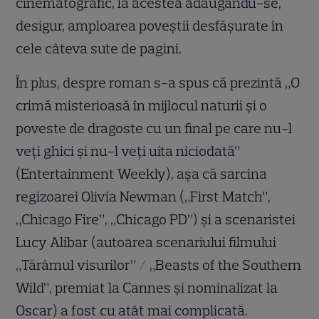
cinematografic, la acestea adâugându-se,
desigur, amploarea poveștii desfășurate în
cele câteva sute de pagini.
În plus, despre roman s-a spus că prezintă „O
crimă misterioasă în mijlocul naturii și o
poveste de dragoste cu un final pe care nu-l
veți ghici și nu-l veți uita niciodată”
(Entertainment Weekly), așa că sarcina
regizoarei Olivia Newman („First Match”,
„Chicago Fire”, „Chicago PD”) și a scenaristei
Lucy Alibar (autoarea scenariului filmului
„Tărâmul visurilor” / „Beasts of the Southern
Wild”, premiat la Cannes și nominalizat la
Oscar) a fost cu atât mai complicată.