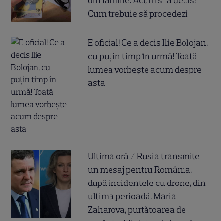
din familie. Acum s-a decis!
Cum trebuie să procedezi
E oficial! Ce a decis Ilie Bolojan,
cu puțin timp în urmă! Toată
lumea vorbește acum despre
asta
Ultima oră / Rusia transmite
un mesaj pentru România,
după incidentele cu drone, din
ultima perioadă. Maria
Zaharova, purtătoarea de