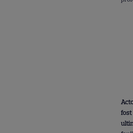
Acto
fost
ulti