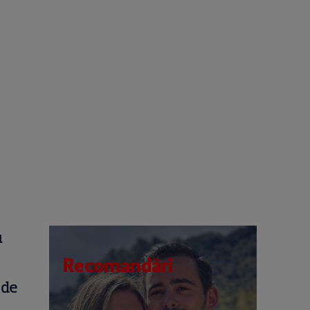
u
Recomandări
 de