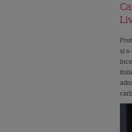
Ca
Li
Prot
și s
înce
ital
admi
carb