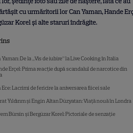
i lor, ședințe foto sau zile de naștere, iată ce au
rtășit cu urmăritorii lor Can Yaman, Hande Erç
üzar Korel și alte staruri îndrăgite.
rins
Yaman: De la „Vis de iubire” la Live Cooking în Italia
de Erçel: Prima reacție după scandalul de narcotice din
a
Ece: Lacrimi de fericire la aniversarea fiicei sale
at Yıldırım și Engin Altan Düzyatan: Viață nouă în Londra
em Bürsin și Bergüzar Korel: Pictoriale de senzație