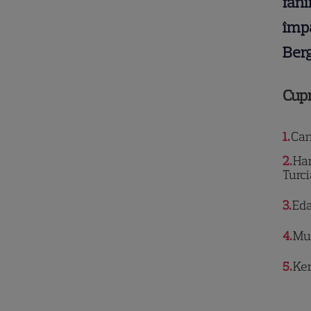
fani
împă
Berg
Cup
1
Can 
2
Han
Turci
3
Eda 
4
Mur
5
Ker