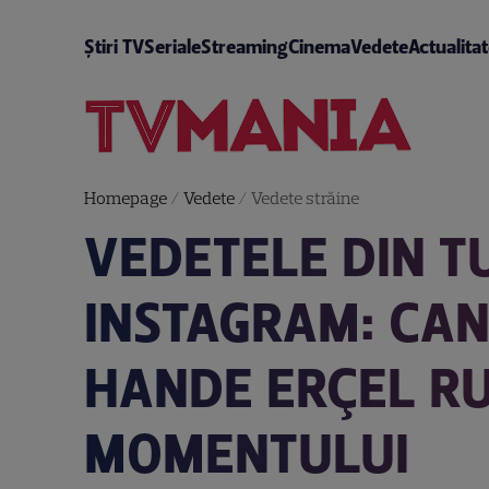
Știri TV
Seriale
Streaming
Cinema
Vedete
Actualita
Homepage
/
Vedete
/
Vedete străine
VEDETELE DIN TU
INSTAGRAM: CAN
HANDE ERÇEL R
MOMENTULUI