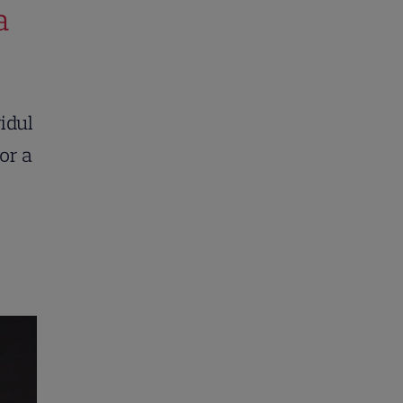
a
idul
tor a