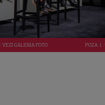
VEZI
GALERIA
FOTO
POZA
1 