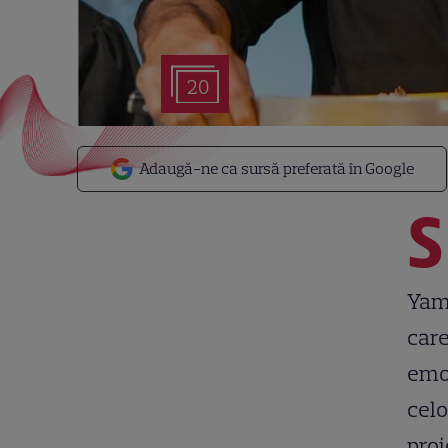
20
Adaugă-ne ca sursă preferată în Google
S
Yama
care
emoț
celo
proi