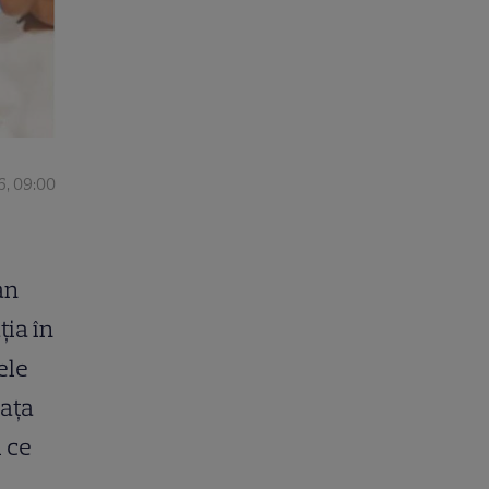
6, 09:00
an
ția în
ele
iața
i ce