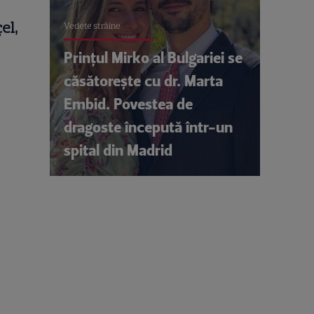
el,
Vedete străine
Prințul Mirko al Bulgariei se
căsătorește cu dr. Marta
Embid. Povestea de
dragoste începută într-un
spital din Madrid