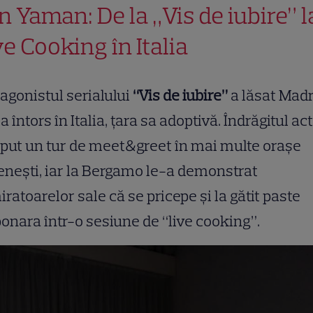
n Yaman: De la „Vis de iubire” l
ve Cooking în Italia
agonistul serialului
“Vis de iubire”
a lăsat Madr
-a întors în Italia, țara sa adoptivă. Îndrăgitul ac
put un tur de meet&greet în mai multe orașe
ienești, iar la Bergamo le-a demonstrat
ratoarelor sale că se pricepe și la gătit paste
onara într-o sesiune de “live cooking”.