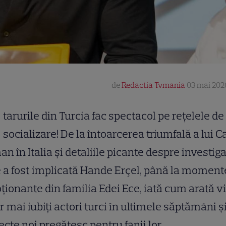
de
Redactia Tvmania
03 mai 202
tarurile din Turcia fac spectacol pe rețelele de
socializare! De la întoarcerea triumfală a lui C
n în Italia și detaliile picante despre investiga
 a fost implicată Hande Erçel, până la moment
ionante din familia Edei Ece, iată cum arată v
r mai iubiți actori turci în ultimele săptămâni ș
ecte noi pregătesc pentru fanii lor.