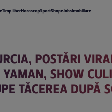
te
Timp liber
Horoscop
Sport
Shop
eJobs
Imobiliare
RCIA, POSTĂRI VIRA
 YAMAN, SHOW CULIN
UPE TĂCEREA DUPĂ 