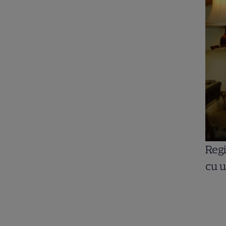
Regi
cu u