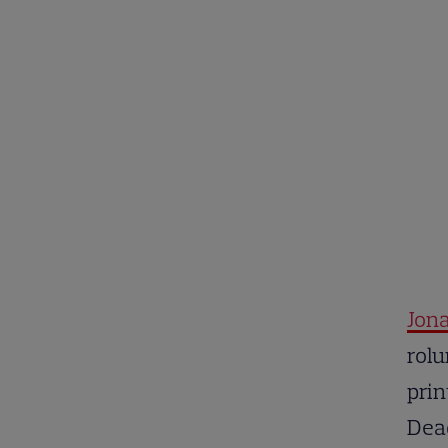
Jon
rolu
prin
Dead