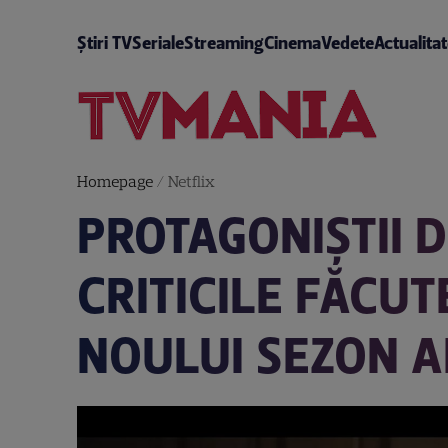
Știri TV
Seriale
Streaming
Cinema
Vedete
Actualita
Homepage
/
Netflix
PROTAGONIȘTII 
CRITICILE FĂCU
NOULUI SEZON A