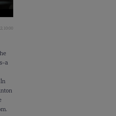
2, 10:00
The
 s-a
 În
aunton
e
om.