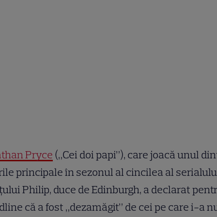
athan Pryce
(„Cei doi papi”), care joacă unul din
rile principale în sezonul al cincilea al serialului
țului Philip, duce de Edinburgh, a declarat pent
line că a fost „dezamăgit” de cei pe care i-a n