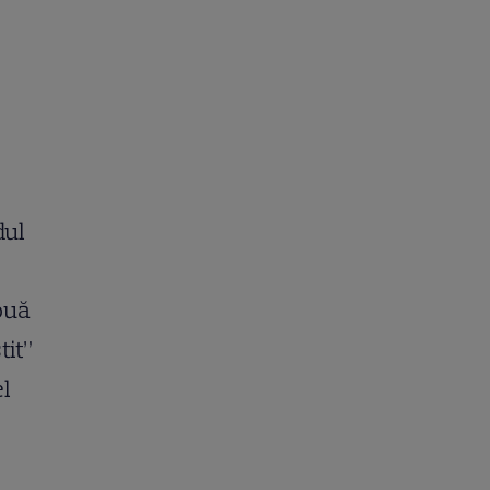
dul
două
tit”
el