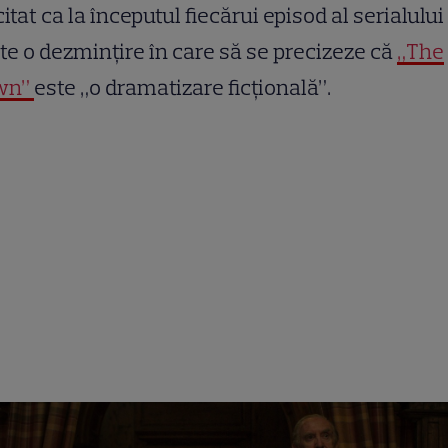
citat ca la începutul fiecărui episod al serialului
te o dezmințire în care să se precizeze că
„The
wn”
este „o dramatizare ficțională”.