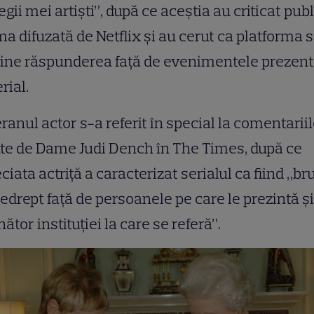
egii mei artiști”, după ce aceștia au criticat publ
a difuzată de Netflix și au cerut ca platforma 
ine răspunderea față de evenimentele prezent
rial.
ranul actor s-a referit în special la comentarii
te de Dame Judi Dench în The Times, după ce
ciata actriță a caracterizat serialul ca fiind „br
edrept față de persoanele pe care le prezintă și
ător instituției la care se referă”.