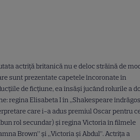
tata actriță britanică nu e deloc străină de mo
are sunt prezentate capetele încoronate în
ucțiile de ficțiune, ea însăși jucând rolurile a 
ne: regina Elisabeta I în „Shakespeare îndrăgos
erpretare care i-a adus premiul Oscar pentru c
bun rol secundar) și regina Victoria în filmele
mna Brown” și „Victoria și Abdul”. Actrița a