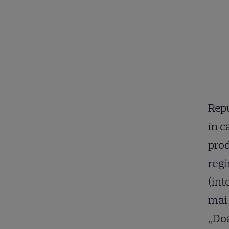
Repu
în c
prod
regi
(int
mai 
„Doa