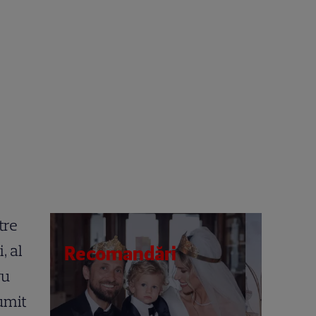
tre
, al
Recomandări
ru
umit