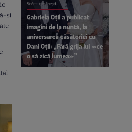
ic
Vedete româneşti
să-și
Gabriela Oțil a publicat
ate
imagini de la nuntă, la
aniversarea căsătoriei cu
Dani Oțil: „Fără grija lui «ce
le
o să zică lumea»”
utal