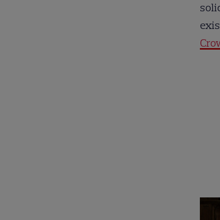
soli
exis
Cro