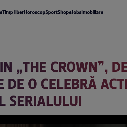
te
Timp liber
Horoscop
Sport
Shop
eJobs
Imobiliare
DIN „THE CROWN”, D
TE DE O CELEBRĂ AC
L SERIALULUI