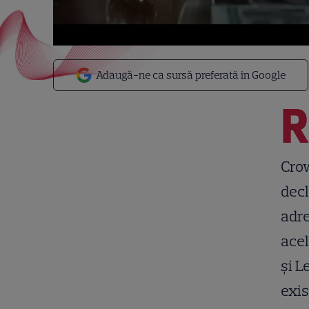
Adaugă-ne ca sursă preferată în Google
Crow
decl
adre
acel
și L
exis