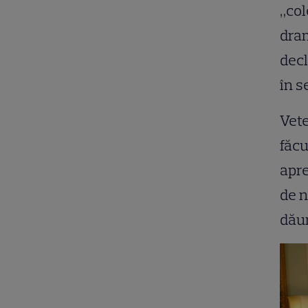
„col
dram
decl
în se
Vete
făcu
apre
de n
dăun