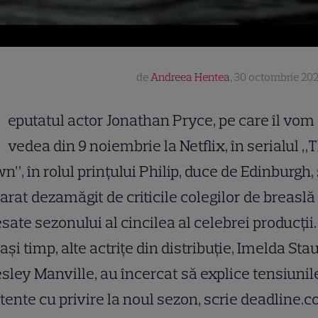
de
Andreea Hentea
,
30 octombrie 202
R
eputatul actor Jonathan Pryce, pe care îl vom
vedea din 9 noiembrie la Netflix, în serialul „
n”, în rolul prințului Philip, duce de Edinburgh,
arat dezamăgit de criticile colegilor de breaslă
sate sezonului al cincilea al celebrei producții.
ași timp, alte actrițe din distribuție, Imelda St
esley Manville, au încercat să explice tensiunil
tente cu privire la noul sezon, scrie deadline.c