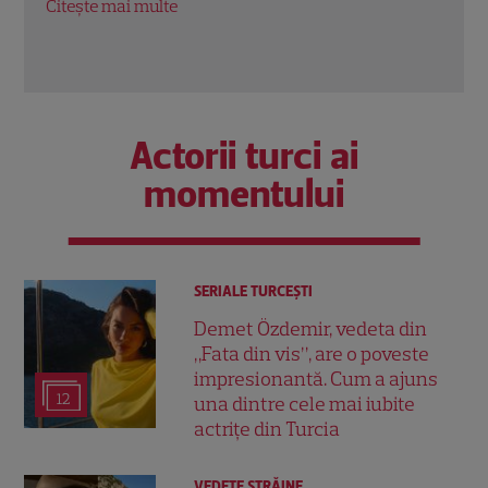
Citește mai multe
Actorii turci ai
momentului
SERIALE TURCEŞTI
Demet Özdemir, vedeta din
„Fata din vis”, are o poveste
impresionantă. Cum a ajuns
12
una dintre cele mai iubite
actrițe din Turcia
VEDETE STRĂINE