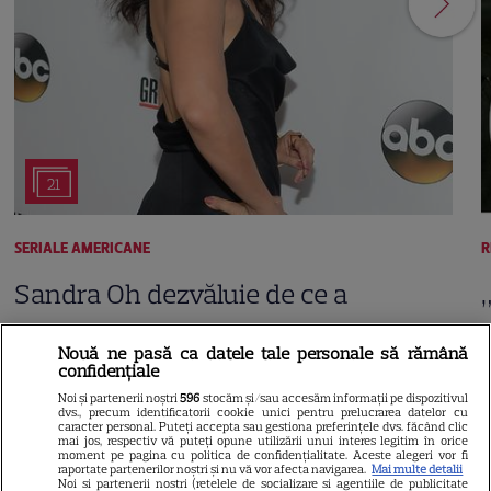
21
SERIALE AMERICANE
R
Sandra Oh dezvăluie de ce a
plecat din „Anatomia lui Grey”.
Nouă ne pasă ca datele tale personale să rămână
Discuția cu Shonda Rhimes
confidențiale
Noi și partenerii noștri
596
stocăm și/sau accesăm informații pe dispozitivul
care a schimbat totul pentru
dvs., precum identificatorii cookie unici pentru prelucrarea datelor cu
caracter personal. Puteți accepta sau gestiona preferințele dvs. făcând clic
mai jos, respectiv vă puteți opune utilizării unui interes legitim în orice
Cristina Yang
moment pe pagina cu politica de confidențialitate. Aceste alegeri vor fi
raportate partenerilor noștri și nu vă vor afecta navigarea.
Mai multe detalii
Noi si partenerii nostri (retelele de socializare si agentiile de publicitate