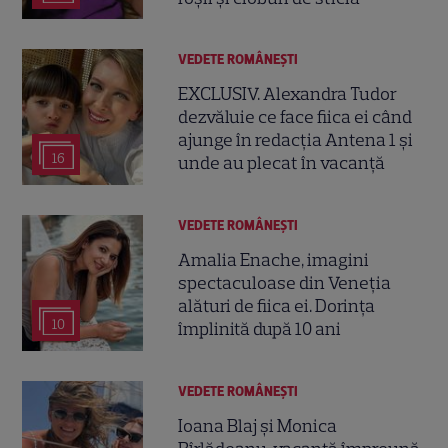
VEDETE ROMÂNEŞTI
EXCLUSIV. Alexandra Tudor
dezvăluie ce face fiica ei când
ajunge în redacția Antena 1 și
16
unde au plecat în vacanță
VEDETE ROMÂNEŞTI
Amalia Enache, imagini
spectaculoase din Veneția
alături de fiica ei. Dorința
10
împlinită după 10 ani
VEDETE ROMÂNEŞTI
Ioana Blaj și Monica