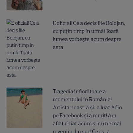
E oficial! Ce a decis Ilie Bolojan,
cu puțin timp în urmă! Toată
lumea vorbește acum despre
asta
Tragedia înfiorătoare a
momentului în România!
Artista noastră și-a luat Adio
pe Facebook și a murit! Am
aflat chiar acum și nu ne mai
revenim din șoc! Ce i s-a