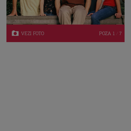
VEZI
FOTO
POZA
1 / 7