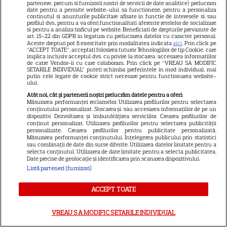
partenere, precum si furnizorii nostri de servicii de date analitice) prelucram
date pentru a permite website-ului sa functioneze, pentru a personaliza
continutul si anunturile publicitare afisate in functie de interesele si/sau
profilul dvs., pentru a va oferi functionalitati aferente retelelor de socializare
ARTICOLE PARTENERI
si pentru a analiza traficul pe website. Beneficiati de drepturile prevazute de
art. 15-22 din GDPR in legatura cu prelucrarea datelor cu caracter personal.
Aceste drepturi pot fi exercitate prin modalitatea indicata
aici
. Prin click pe
“ACCEPT TOATE”, acceptati folosirea tuturor Tehnologiilor de tip Cookie, care
implica inclusiv acceptul dvs. cu privire la stocarea/accesarea informatiilor
de catre Vendor-ii cu care colaboram. Prin click pe “VREAU SA MODIFIC
SETARILE INDIVIDUAL” puteti schimba preferintele in mod individual, mai
putin cele legate de cookie strict necesare pentru functionarea website-
Horoscop 30 iulie 2026. Tauriii
ului.
se interesează mai puțin ce se
Atât noi, cât și partenerii noștri prelucrăm datele pentru a oferi:
Măsurarea performanței reclamelor. Utilizarea profilurilor pentru selectarea
discută în spatele ușilor
conținutului personalizat. Stocarea și/sau accesarea informațiilor de pe un
dispozitiv. Dezvoltarea și îmbunătățirea serviciilor. Crearea profilurilor de
închise
conținut personalizat. Utilizarea profilurilor pentru selectarea publicității
personalizate. Crearea profilurilor pentru publicitate personalizată.
Măsurarea performanței conținutului. Înțelegerea publicului prin statistici
sau combinații de date din surse diferite. Utilizarea datelor limitate pentru a
selecta conținutul. Utilizarea de date limitate pentru a selecta publicitatea.
Date precise de geolocație și identificarea prin scanarea dispozitivului.
Luna plină din 29 iulie
Listă parteneri (furnizori)
deschide un nou capitol. Este
ACCEPT TOATE
momentul astral care îți poate
schimba direcția vieții
VREAU SA MODIFIC SETARILE INDIVIDUAL