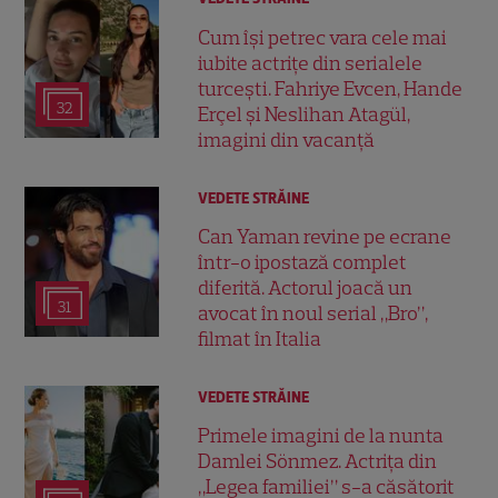
Cum își petrec vara cele mai
iubite actrițe din serialele
turcești. Fahriye Evcen, Hande
32
Erçel și Neslihan Atagül,
imagini din vacanță
VEDETE STRĂINE
Can Yaman revine pe ecrane
într-o ipostază complet
diferită. Actorul joacă un
31
avocat în noul serial „Bro”,
filmat în Italia
VEDETE STRĂINE
Primele imagini de la nunta
Damlei Sönmez. Actrița din
„Legea familiei” s-a căsătorit