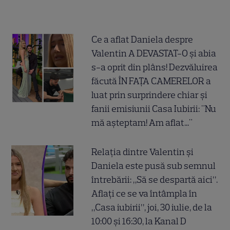
Ce a aflat Daniela despre
Valentin A DEVASTAT-O și abia
s-a oprit din plâns! Dezvăluirea
făcută ÎN FAȚA CAMERELOR a
luat prin surprindere chiar și
fanii emisiunii Casa Iubirii: "Nu
mă așteptam! Am aflat..."
Relația dintre Valentin și
Daniela este pusă sub semnul
întrebării: „Să se despartă aici”.
Aflați ce se va întâmpla în
„Casa iubirii”, joi, 30 iulie, de la
10:00 și 16:30, la Kanal D