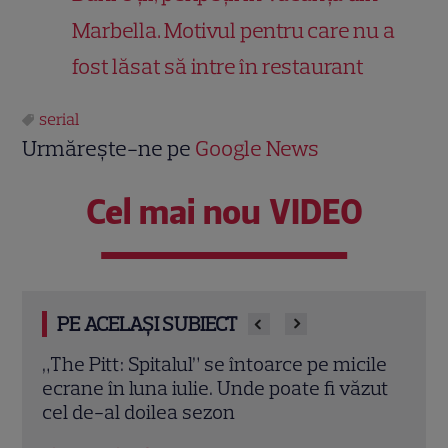
Marbella. Motivul pentru care nu a
fost lăsat să intre în restaurant
serial
Urmărește-ne pe
Google News
Cel mai nou VIDEO
PE ACELAȘI SUBIECT
ile
Transformarea uluitoare a lui Rick
Cele
ăzut
Hoffman, actorul din Suits. A topit
vei 
kilogramele și fanii abia l-au recunoscut
Citeș