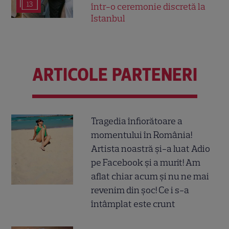
13
într-o ceremonie discretă la
Istanbul
ARTICOLE PARTENERI
Tragedia înfiorătoare a
momentului în România!
Artista noastră și-a luat Adio
pe Facebook și a murit! Am
aflat chiar acum și nu ne mai
revenim din șoc! Ce i s-a
întâmplat este crunt