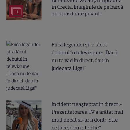
Bîrlădeanu, vacanță împreună
în Grecia. Imaginile de pe barcă
11
au atras toate privirile
Fiica legendei și-a făcut
debutul în televiziune: „Dacă
nu te văd în direct, dau în
judecată Liga!”
Incident neașteptat în direct »
Prezentatoarea TV a arătat mai
mult decât și-ar fi dorit: „Știe
ce face, e cu intenție”