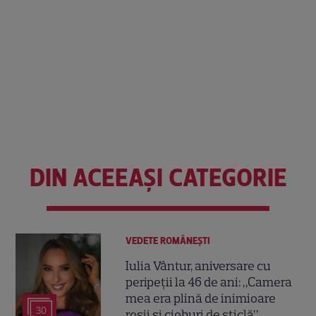
DIN ACEEAȘI CATEGORIE
VEDETE ROMÂNEŞTI
Iulia Vântur, aniversare cu
peripeții la 46 de ani: „Camera
mea era plină de inimioare
30
roșii și cioburi de sticlă”