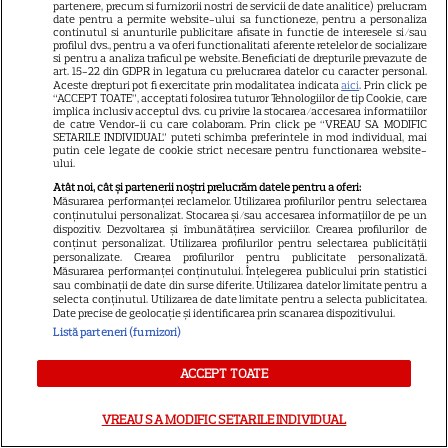
partenere, precum si furnizorii nostri de servicii de date analitice) prelucram
Suri Cruise nu mai folosește
date pentru a permite website-ului sa functioneze, pentru a personaliza
continutul si anunturile publicitare afisate in functie de interesele si/sau
numele lui Tom Cruise.
profilul dvs., pentru a va oferi functionalitati aferente retelelor de socializare
si pentru a analiza traficul pe website. Beneficiati de drepturile prevazute de
Alegerea făcută în onoarea lui
art. 15-22 din GDPR in legatura cu prelucrarea datelor cu caracter personal.
Aceste drepturi pot fi exercitate prin modalitatea indicata
aici
. Prin click pe
Katie Holmes
“ACCEPT TOATE”, acceptati folosirea tuturor Tehnologiilor de tip Cookie, care
implica inclusiv acceptul dvs. cu privire la stocarea/accesarea informatiilor
de catre Vendor-ii cu care colaboram. Prin click pe “VREAU SA MODIFIC
SETARILE INDIVIDUAL” puteti schimba preferintele in mod individual, mai
putin cele legate de cookie strict necesare pentru functionarea website-
VEDETE STRĂINE
ului.
Amal Clooney începe ziua cu
Atât noi, cât și partenerii noștri prelucrăm datele pentru a oferi:
Măsurarea performanței reclamelor. Utilizarea profilurilor pentru selectarea
supă de alge! Dieta simplă și
conținutului personalizat. Stocarea și/sau accesarea informațiilor de pe un
dispozitiv. Dezvoltarea și îmbunătățirea serviciilor. Crearea profilurilor de
rutina de sport a soției lui
conținut personalizat. Utilizarea profilurilor pentru selectarea publicității
17
George Clooney
personalizate. Crearea profilurilor pentru publicitate personalizată.
Măsurarea performanței conținutului. Înțelegerea publicului prin statistici
sau combinații de date din surse diferite. Utilizarea datelor limitate pentru a
selecta conținutul. Utilizarea de date limitate pentru a selecta publicitatea.
Date precise de geolocație și identificarea prin scanarea dispozitivului.
RECOMANDĂRI
Listă parteneri (furnizori)
Echipa roșie a câștigat la
Poftiți pe la noi! Ce provocări le
ACCEPT TOATE
pregătește Nea Mărin
3
concurenților diseară
VREAU SA MODIFIC SETARILE INDIVIDUAL