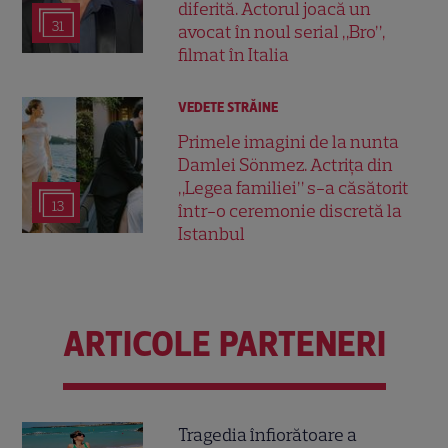
diferită. Actorul joacă un
31
avocat în noul serial „Bro”,
filmat în Italia
VEDETE STRĂINE
Primele imagini de la nunta
Damlei Sönmez. Actrița din
„Legea familiei” s-a căsătorit
13
într-o ceremonie discretă la
Istanbul
ARTICOLE PARTENERI
Tragedia înfiorătoare a