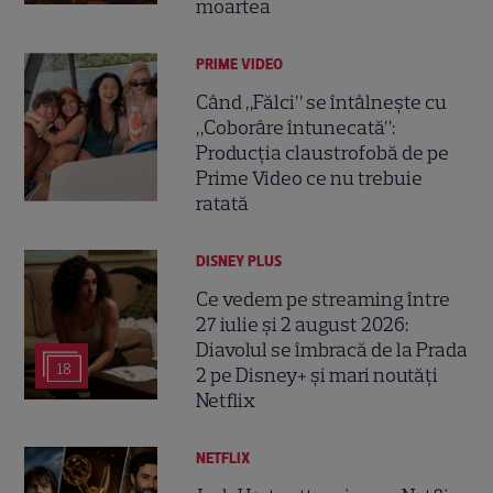
moartea
PRIME VIDEO
Când „Fălci” se întâlnește cu
„Coborâre întunecată”:
Producția claustrofobă de pe
Prime Video ce nu trebuie
ratată
DISNEY PLUS
Ce vedem pe streaming între
27 iulie și 2 august 2026:
Diavolul se îmbracă de la Prada
18
2 pe Disney+ și mari noutăți
Netflix
NETFLIX