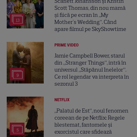
Scarlett Johansson și Kristin
Scott Thomas, din nou mamă
și fiică pe ecran în „My
13
Mother's Wedding”. Când
apare filmul pe SkyShowtime
PRIME VIDEO
Jamie Campbell Bower, starul
din „Stranger Things”, intră în
universul „Stăpânul Inelelor”.
9
Ce rol legendar va interpreta în
sezonul 3
NETFLIX
„Palatul de Est”, noul fenomen
coreean de pe Netflix: Regele
blestemat, fantomele și
5
exorcistul care sfidează