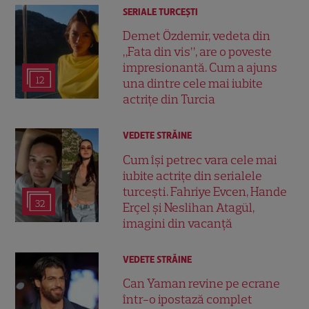
SERIALE TURCEŞTI
Demet Özdemir, vedeta din
„Fata din vis”, are o poveste
impresionantă. Cum a ajuns
12
una dintre cele mai iubite
actrițe din Turcia
VEDETE STRĂINE
Cum își petrec vara cele mai
iubite actrițe din serialele
turcești. Fahriye Evcen, Hande
32
Erçel și Neslihan Atagül,
imagini din vacanță
VEDETE STRĂINE
Can Yaman revine pe ecrane
într-o ipostază complet