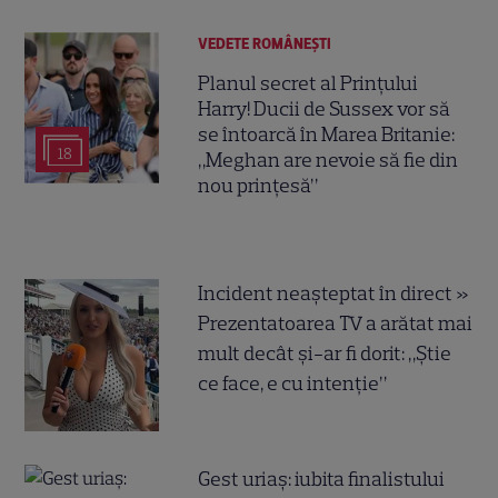
VEDETE ROMÂNEŞTI
Planul secret al Prințului
Harry! Ducii de Sussex vor să
se întoarcă în Marea Britanie:
18
„Meghan are nevoie să fie din
nou prințesă”
Incident neașteptat în direct »
Prezentatoarea TV a arătat mai
mult decât și-ar fi dorit: „Știe
ce face, e cu intenție”
Gest uriaș: iubita finalistului