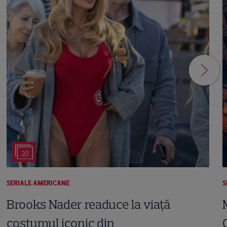
20
SERIALE AMERICANE
S
Brooks Nader readuce la viață
costumul iconic din