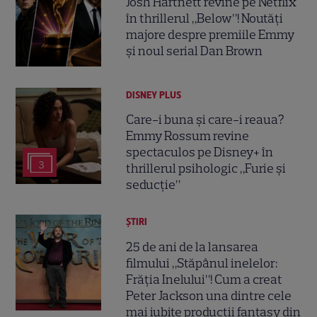
Josh Hartnett revine pe Netflix
în thrillerul „Below”! Noutăți
majore despre premiile Emmy
și noul serial Dan Brown
DISNEY PLUS
Care-i buna și care-i reaua?
Emmy Rossum revine
spectaculos pe Disney+ în
3
thrillerul psihologic „Furie și
seducție”
ȘTIRI
25 de ani de la lansarea
filmului „Stăpânul inelelor:
Frăția Inelului”! Cum a creat
Peter Jackson una dintre cele
mai iubite producții fantasy din