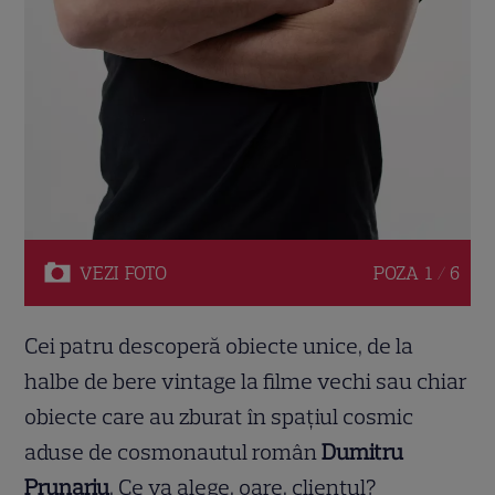
VEZI
FOTO
POZA
1 / 6
Cei patru descoperă obiecte unice, de la
halbe de bere vintage la filme vechi sau chiar
obiecte care au zburat în spațiul cosmic
aduse de cosmonautul român
Dumitru
Prunariu
. Ce va alege, oare, clientul?