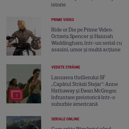
istorie
PRIME VIDEO
Ride or Die pe Prime Video.
Octavia Spencer și Hannah
Waddingham, într-un serial cu
asasini, umor și multă acțiune
VEDETE STRĂINE
Lansarea thrillerului SF
„Capătul Străzii Stejar”: Anne
Hathaway și Ewan McGregor,
7
înfruntare preistorică într-o
suburbie americană
SERIALE ONLINE
Cum arăta Pământul când