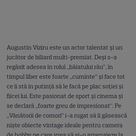
Augustin Viziru este un actor talentat și un
jucător de biliard multi-premiat. Deși s-a
regăsit adesea în rolul „băiatului rău”, în
timpul liber este foarte „cuminte” și face tot
ce îi stă în putință să le facă pe plac soției și
fiicei lui. Este pasionat de sport și cinema și
se declară „foarte greu de impresionat”. Pe
„Vânătorii de comori” i-a rugat să îi găsească
niște obiecte vintage ideale pentru camera
de hobby pe care vrea să și-o amenajeze la