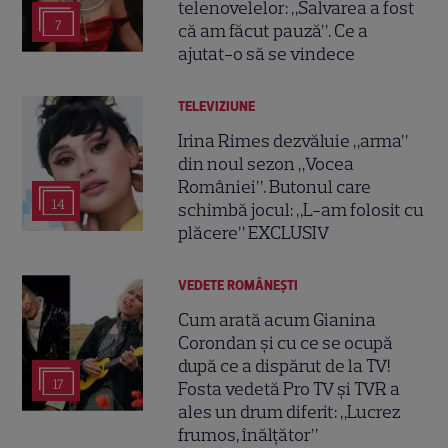
telenovelelor: „Salvarea a fost
7
că am făcut pauză”. Ce a
ajutat-o să se vindece
TELEVIZIUNE
Irina Rimes dezvăluie „arma”
din noul sezon „Vocea
României”. Butonul care
14
schimbă jocul: „L-am folosit cu
plăcere” EXCLUSIV
VEDETE ROMÂNEŞTI
Cum arată acum Gianina
Corondan și cu ce se ocupă
după ce a dispărut de la TV!
17
Fosta vedetă Pro TV și TVR a
ales un drum diferit: „Lucrez
frumos, înălțător”