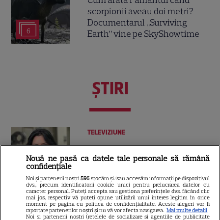
scorpionii aveau doi metri?
Documentarul „Surviving
6
Earth” vine pe SkyShowtime
ŞTIRI
TELEVIZIUNE
Eva Pavel a început filmările
Nouă ne pasă ca datele tale personale să rămână
pentru noul sezon „Apel la
confidențiale
consilier”. Ce pregătește la
Noi și partenerii noștri
596
stocăm și/sau accesăm informații pe dispozitivul
3
Kanal D
dvs., precum identificatorii cookie unici pentru prelucrarea datelor cu
caracter personal. Puteți accepta sau gestiona preferințele dvs. făcând clic
mai jos, respectiv vă puteți opune utilizării unui interes legitim în orice
moment pe pagina cu politica de confidențialitate. Aceste alegeri vor fi
raportate partenerilor noștri și nu vă vor afecta navigarea.
Mai multe detalii
VEDETE STRĂINE
Noi si partenerii nostri (retelele de socializare si agentiile de publicitate