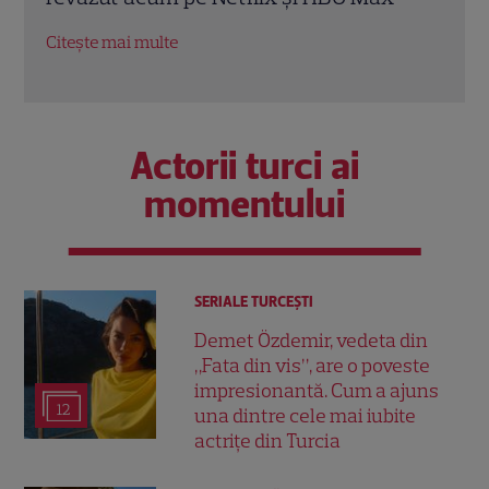
Citește mai multe
Citeș
Actorii turci ai
momentului
SERIALE TURCEŞTI
Demet Özdemir, vedeta din
„Fata din vis”, are o poveste
impresionantă. Cum a ajuns
12
una dintre cele mai iubite
actrițe din Turcia