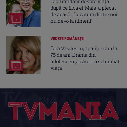
Teo Trandafir, despre viața
după ce fiica ei, Maia, a plecat
de acasă: „Legătura dintre noi
7
nu ne-o ia nimeni”
VEDETE ROMÂNEŞTI
Tora Vasilescu, apariție rară la
75 de ani. Drama din
adolescență care i-a schimbat
24
viața