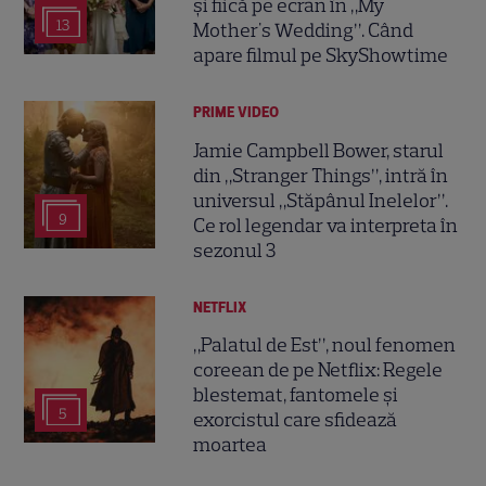
și fiică pe ecran în „My
13
Mother's Wedding”. Când
apare filmul pe SkyShowtime
PRIME VIDEO
Jamie Campbell Bower, starul
din „Stranger Things”, intră în
universul „Stăpânul Inelelor”.
9
Ce rol legendar va interpreta în
sezonul 3
NETFLIX
„Palatul de Est”, noul fenomen
coreean de pe Netflix: Regele
blestemat, fantomele și
5
exorcistul care sfidează
moartea