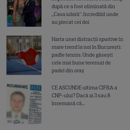
după ce a fost eliminată din
„Casa iubirii”. Incredibil unde
au plecat cei doi
Harta unei distracții sportive în
mare trend la noi în București:
padle tennis. Unde găsești
cele mai bune terenuri de
padel din oraș
CE ASCUNDE ultima CIFRA a
CNP-ului? Dacă ai 3 sau 8
însemană că...