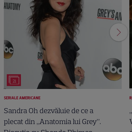
21
SERIALE AMERICANE
R
Sandra Oh dezvăluie de ce a
plecat din „Anatomia lui Grey”.