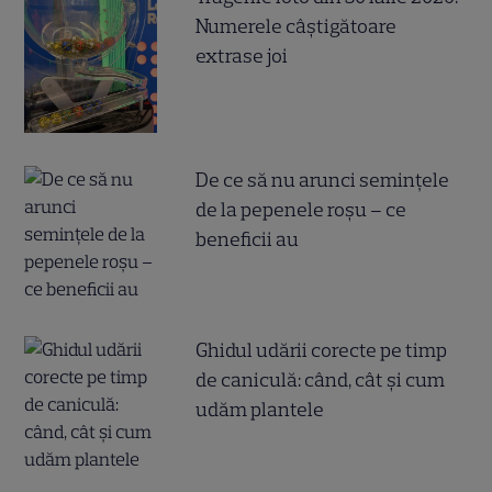
Numerele câştigătoare
extrase joi
De ce să nu arunci semințele
de la pepenele roșu – ce
beneficii au
Ghidul udării corecte pe timp
de caniculă: când, cât şi cum
udăm plantele