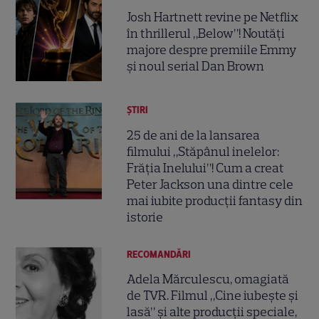
Josh Hartnett revine pe Netflix
în thrillerul „Below”! Noutăți
majore despre premiile Emmy
și noul serial Dan Brown
ȘTIRI
25 de ani de la lansarea
filmului „Stăpânul inelelor:
Frăția Inelului”! Cum a creat
Peter Jackson una dintre cele
mai iubite producții fantasy din
istorie
RECOMANDĂRI
Adela Mărculescu, omagiată
de TVR. Filmul „Cine iubește și
lasă” și alte producții speciale,