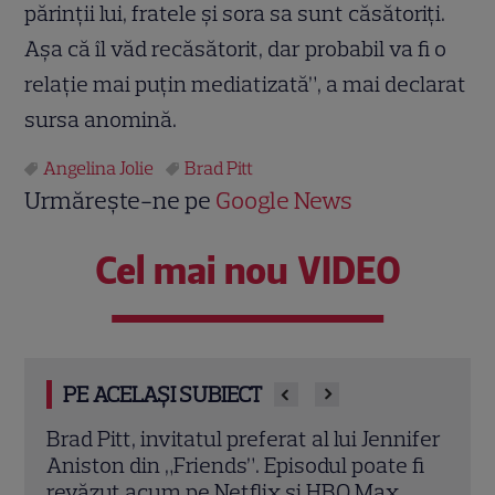
părinții lui, fratele și sora sa sunt căsătoriți.
Așa că îl văd recăsătorit, dar probabil va fi o
relație mai puțin mediatizată”, a mai declarat
sursa anomină.
Angelina Jolie
Brad Pitt
Urmărește-ne pe
Google News
Cel mai nou VIDEO
PE ACELAȘI SUBIECT
nifer
Jonny Lee Miller, imagine rară alături de
Ange
 fi
fiul lui de 17 ani. Fostul soț al Angelinei
de s
Jolie este de nerecunoscut
dar e