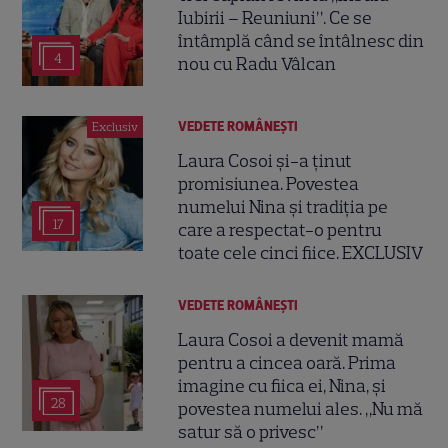
Iubirii – Reuniuni”. Ce se
întâmplă când se întâlnesc din
4
nou cu Radu Vâlcan
VEDETE ROMÂNEŞTI
Exclusiv
Laura Cosoi și-a ținut
promisiunea. Povestea
numelui Nina și tradiția pe
17
care a respectat-o pentru
toate cele cinci fiice. EXCLUSIV
VEDETE ROMÂNEŞTI
Laura Cosoi a devenit mamă
pentru a cincea oară. Prima
imagine cu fiica ei, Nina, și
28
povestea numelui ales. „Nu mă
satur să o privesc”