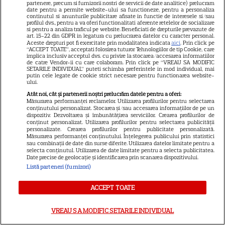
partenere, precum si furnizorii nostri de servicii de date analitice) prelucram
date pentru a permite website-ului sa functioneze, pentru a personaliza
continutul si anunturile publicitare afisate in functie de interesele si/sau
profilul dvs., pentru a va oferi functionalitati aferente retelelor de socializare
si pentru a analiza traficul pe website. Beneficiati de drepturile prevazute de
Libertatea
art. 15-22 din GDPR in legatura cu prelucrarea datelor cu caracter personal.
Aceste drepturi pot fi exercitate prin modalitatea indicata
aici
. Prin click pe
Libertatea pentru femei
“ACCEPT TOATE”, acceptati folosirea tuturor Tehnologiilor de tip Cookie, care
implica inclusiv acceptul dvs. cu privire la stocarea/accesarea informatiilor
de catre Vendor-ii cu care colaboram. Prin click pe “VREAU SA MODIFIC
GSP
SETARILE INDIVIDUAL” puteti schimba preferintele in mod individual, mai
putin cele legate de cookie strict necesare pentru functionarea website-
Știri mondene
ului.
Avantaje
Atât noi, cât și partenerii noștri prelucrăm datele pentru a oferi:
Măsurarea performanței reclamelor. Utilizarea profilurilor pentru selectarea
Elle
conținutului personalizat. Stocarea și/sau accesarea informațiilor de pe un
dispozitiv. Dezvoltarea și îmbunătățirea serviciilor. Crearea profilurilor de
conținut personalizat. Utilizarea profilurilor pentru selectarea publicității
Unica
personalizate. Crearea profilurilor pentru publicitate personalizată.
Măsurarea performanței conținutului. Înțelegerea publicului prin statistici
Retete practice
sau combinații de date din surse diferite. Utilizarea datelor limitate pentru a
selecta conținutul. Utilizarea de date limitate pentru a selecta publicitatea.
Date precise de geolocație și identificarea prin scanarea dispozitivului.
Listă parteneri (furnizori)
URMĂREȘTE-NE PE
ACCEPT TOATE
VREAU SA MODIFIC SETARILE INDIVIDUAL
Copyright
2026
Ringier Romania – Toate Drepturile rezervate