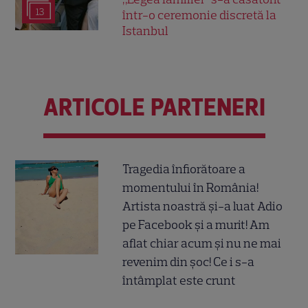
13
într-o ceremonie discretă la
Istanbul
ARTICOLE PARTENERI
Tragedia înfiorătoare a
momentului în România!
Artista noastră și-a luat Adio
pe Facebook și a murit! Am
aflat chiar acum și nu ne mai
revenim din șoc! Ce i s-a
întâmplat este crunt