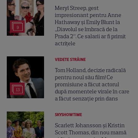
Meryl Streep, gest
impresionant pentru Anne
Hathaway și Emily Blunt la
9
„Diavolul se îmbracă de la
Prada 2”. Ce salarii ar fi primit
actrițele
VEDETE STRĂINE
Tom Holland, decizie radicală
pentru noul său film! Ce
promisiune a făcut actorul
13
după momentele virale în care
a făcut senzație prin dans
SKYSHOWTIME
Scarlett Johansson și Kristin
Scott Thomas, din nou mamă