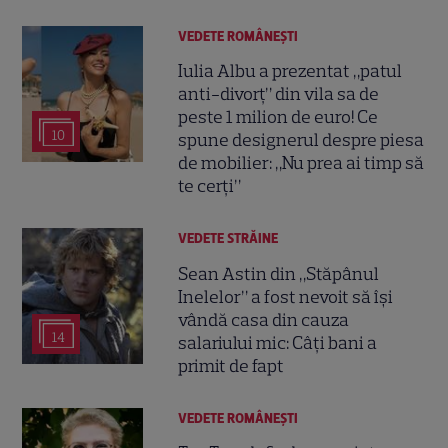
VEDETE ROMÂNEŞTI
Iulia Albu a prezentat „patul
anti-divorț” din vila sa de
peste 1 milion de euro! Ce
10
spune designerul despre piesa
de mobilier: „Nu prea ai timp să
te cerți”
VEDETE STRĂINE
Sean Astin din „Stăpânul
Inelelor” a fost nevoit să își
vândă casa din cauza
14
salariului mic: Câți bani a
primit de fapt
VEDETE ROMÂNEŞTI