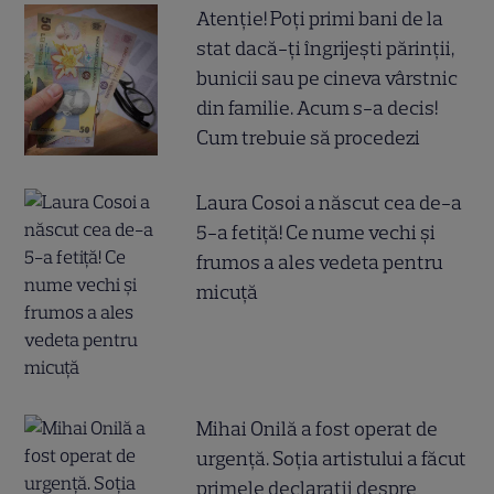
Atenție! Poți primi bani de la
stat dacă-ți îngrijești părinții,
bunicii sau pe cineva vârstnic
din familie. Acum s-a decis!
Cum trebuie să procedezi
Laura Cosoi a născut cea de-a
5-a fetiță! Ce nume vechi și
frumos a ales vedeta pentru
micuță
Mihai Onilă a fost operat de
urgență. Soția artistului a făcut
primele declarații despre