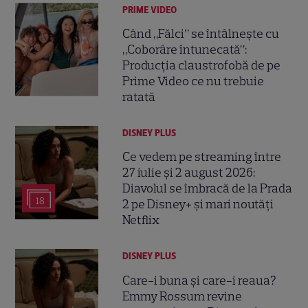
PRIME VIDEO
Când „Fălci” se întâlnește cu
„Coborâre întunecată”:
Producția claustrofobă de pe
Prime Video ce nu trebuie
ratată
DISNEY PLUS
Ce vedem pe streaming între
27 iulie și 2 august 2026:
Diavolul se îmbracă de la Prada
18
2 pe Disney+ și mari noutăți
Netflix
DISNEY PLUS
Care-i buna și care-i reaua?
Emmy Rossum revine