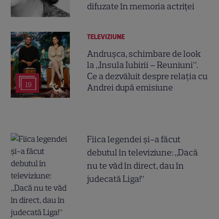
difuzate în memoria actriței
TELEVIZIUNE
Andrușca, schimbare de look
la „Insula Iubirii – Reuniuni”.
Ce a dezvăluit despre relația cu
19
Andrei după emisiune
Fiica legendei și-a făcut
debutul în televiziune: „Dacă
nu te văd în direct, dau în
judecată Liga!”