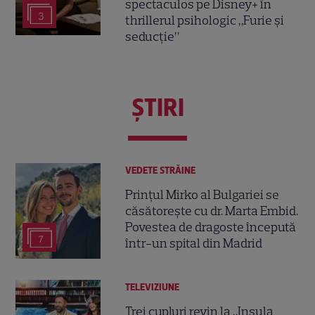
spectaculos pe Disney+ în
3
thrillerul psihologic „Furie și
seducție”
ŞTIRI
VEDETE STRĂINE
Prințul Mirko al Bulgariei se
căsătorește cu dr. Marta Embid.
Povestea de dragoste începută
7
într-un spital din Madrid
TELEVIZIUNE
Trei cupluri revin la „Insula