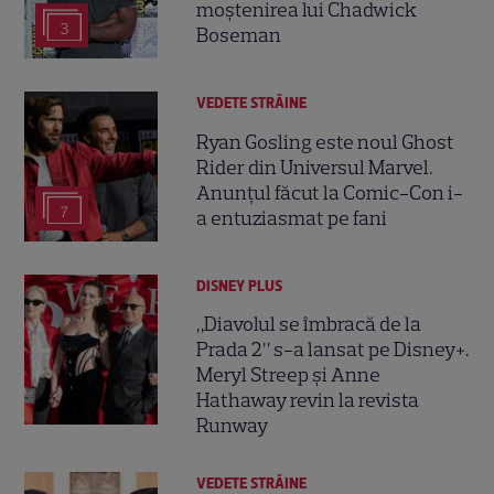
moștenirea lui Chadwick
3
Boseman
VEDETE STRĂINE
Ryan Gosling este noul Ghost
Rider din Universul Marvel.
Anunțul făcut la Comic-Con i-
7
a entuziasmat pe fani
DISNEY PLUS
„Diavolul se îmbracă de la
Prada 2” s-a lansat pe Disney+.
Meryl Streep și Anne
Hathaway revin la revista
Runway
VEDETE STRĂINE