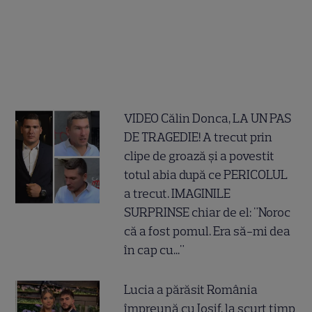
VIDEO Călin Donca, LA UN PAS
DE TRAGEDIE! A trecut prin
clipe de groază și a povestit
totul abia după ce PERICOLUL
a trecut. IMAGINILE
SURPRINSE chiar de el: "Noroc
că a fost pomul. Era să-mi dea
în cap cu..."
Lucia a părăsit România
împreună cu Iosif, la scurt timp