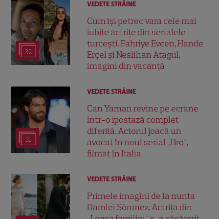
VEDETE STRĂINE
Cum își petrec vara cele mai
iubite actrițe din serialele
turcești. Fahriye Evcen, Hande
32
Erçel și Neslihan Atagül,
imagini din vacanță
VEDETE STRĂINE
Can Yaman revine pe ecrane
într-o ipostază complet
diferită. Actorul joacă un
31
avocat în noul serial „Bro”,
filmat în Italia
VEDETE STRĂINE
Primele imagini de la nunta
Damlei Sönmez. Actrița din
„Legea familiei” s-a căsătorit