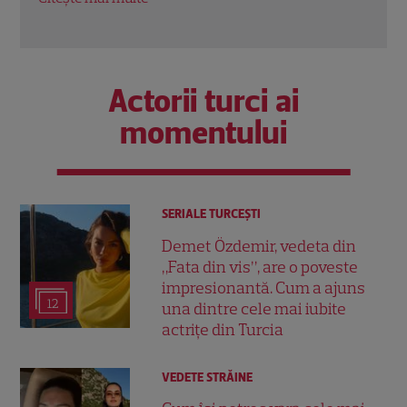
Actorii turci ai
momentului
SERIALE TURCEŞTI
Demet Özdemir, vedeta din
„Fata din vis”, are o poveste
impresionantă. Cum a ajuns
12
una dintre cele mai iubite
actrițe din Turcia
VEDETE STRĂINE