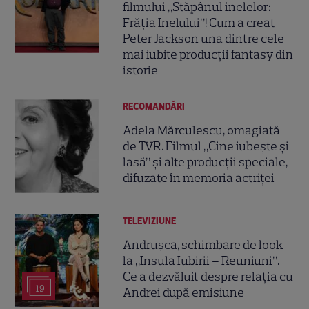
filmului „Stăpânul inelelor:
Frăția Inelului”! Cum a creat
Peter Jackson una dintre cele
mai iubite producții fantasy din
istorie
RECOMANDĂRI
Adela Mărculescu, omagiată
de TVR. Filmul „Cine iubește și
lasă” și alte producții speciale,
difuzate în memoria actriței
TELEVIZIUNE
Andrușca, schimbare de look
la „Insula Iubirii – Reuniuni”.
Ce a dezvăluit despre relația cu
19
Andrei după emisiune