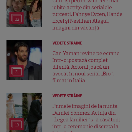
Cum își petrec vara cele mai
iubite actrițe din serialele
turcești. Fahriye Evcen, Hande
32
Erçel și Neslihan Atagül,
imagini din vacanță
VEDETE STRĂINE
Can Yaman revine pe ecrane
într-o ipostază complet
diferită. Actorul joacă un
31
avocat în noul serial „Bro”,
filmat în Italia
VEDETE STRĂINE
Primele imagini de la nunta
Damlei Sönmez. Actrița din
„Legea familiei” s-a căsătorit
13
într-o ceremonie discretă la