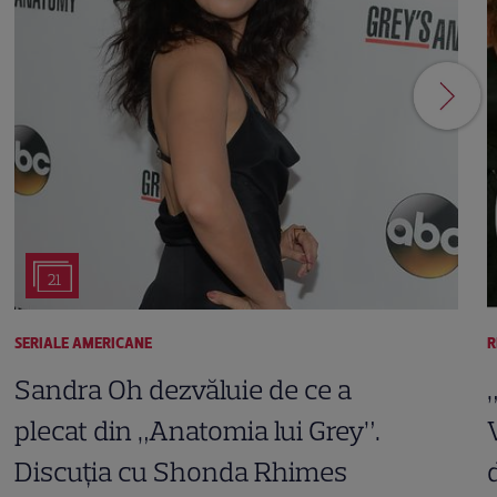
21
SERIALE AMERICANE
R
Sandra Oh dezvăluie de ce a
plecat din „Anatomia lui Grey”.
Discuția cu Shonda Rhimes