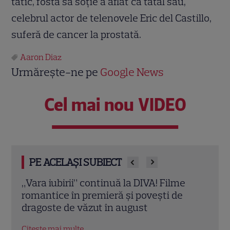
tătic, fosta sa soţie a aflat că tatal său,
celebrul actor de telenovele Eric del Castillo,
suferă de cancer la prostată.
Aaron Diaz
Urmărește-ne pe
Google News
Cel mai nou VIDEO
PE ACELAȘI SUBIECT
Eva Pavel a început filmările pentru noul
Echip
sezon „Apel la consilier”. Ce pregătește
Ce p
la Kanal D
conc
Citește mai multe
Citeș