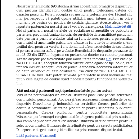
Libertatea pentru femei
Noi și partenerii noștri
596
stocăm și/sau accesăm informații pe dispozitivul
dvs., precum identificatorii cookie unici pentru prelucrarea datelor cu
GSP
caracter personal. Puteți accepta sau gestiona preferințele dvs. făcând clic
mai jos, respectiv vă puteți opune utilizării unui interes legitim în orice
Știri mondene
moment pe pagina cu politica de confidențialitate. Aceste alegeri vor fi
raportate partenerilor noștri și nu vă vor afecta navigarea.
Mai multe detalii
Noi si partenerii nostri (retelele de socializare si agentiile de publicitate
Avantaje
partenere, precum si furnizorii nostri de servicii de date analitice) prelucram
date pentru a permite website-ului sa functioneze, pentru a personaliza
Elle
continutul si anunturile publicitare afisate in functie de interesele si/sau
profilul dvs., pentru a va oferi functionalitati aferente retelelor de socializare
Unica
si pentru a analiza traficul pe website. Beneficiati de drepturile prevazute de
art. 15-22 din GDPR in legatura cu prelucrarea datelor cu caracter personal.
Retete practice
Aceste drepturi pot fi exercitate prin modalitatea indicata
aici
. Prin click pe
“ACCEPT TOATE”, acceptati folosirea tuturor Tehnologiilor de tip Cookie, care
implica inclusiv acceptul dvs. cu privire la stocarea/accesarea informatiilor
de catre Vendor-ii cu care colaboram. Prin click pe “VREAU SA MODIFIC
SETARILE INDIVIDUAL” puteti schimba preferintele in mod individual, mai
URMĂREȘTE-NE PE
putin cele legate de cookie strict necesare pentru functionarea website-
ului.
Atât noi, cât și partenerii noștri prelucrăm datele pentru a oferi:
Măsurarea performanței reclamelor. Utilizarea profilurilor pentru selectarea
conținutului personalizat. Stocarea și/sau accesarea informațiilor de pe un
dispozitiv. Dezvoltarea și îmbunătățirea serviciilor. Crearea profilurilor de
conținut personalizat. Utilizarea profilurilor pentru selectarea publicității
Copyright
2026
Ringier Romania – Toate Drepturile rezervate
personalizate. Crearea profilurilor pentru publicitate personalizată.
Măsurarea performanței conținutului. Înțelegerea publicului prin statistici
sau combinații de date din surse diferite. Utilizarea datelor limitate pentru a
selecta conținutul. Utilizarea de date limitate pentru a selecta publicitatea.
Date precise de geolocație și identificarea prin scanarea dispozitivului.
Listă parteneri (furnizori)