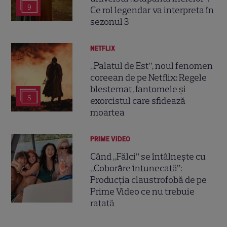
9
Ce rol legendar va interpreta în
sezonul 3
NETFLIX
„Palatul de Est”, noul fenomen
coreean de pe Netflix: Regele
blestemat, fantomele și
5
exorcistul care sfidează
moartea
PRIME VIDEO
Când „Fălci” se întâlnește cu
„Coborâre întunecată”:
Producția claustrofobă de pe
Prime Video ce nu trebuie
ratată