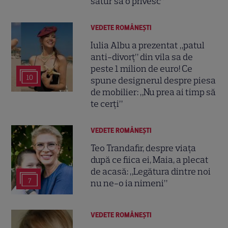
satur să o privesc”
VEDETE ROMÂNEŞTI
Iulia Albu a prezentat „patul
anti-divorț” din vila sa de
peste 1 milion de euro! Ce
10
spune designerul despre piesa
de mobilier: „Nu prea ai timp să
te cerți”
VEDETE ROMÂNEŞTI
Teo Trandafir, despre viața
după ce fiica ei, Maia, a plecat
de acasă: „Legătura dintre noi
7
nu ne-o ia nimeni”
VEDETE ROMÂNEŞTI