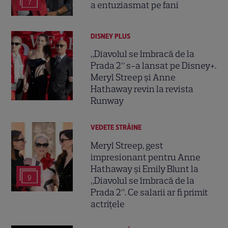
7
a entuziasmat pe fani
DISNEY PLUS
„Diavolul se îmbracă de la
Prada 2” s-a lansat pe Disney+.
Meryl Streep și Anne
Hathaway revin la revista
Runway
VEDETE STRĂINE
Meryl Streep, gest
impresionant pentru Anne
Hathaway și Emily Blunt la
9
„Diavolul se îmbracă de la
Prada 2”. Ce salarii ar fi primit
actrițele