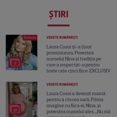
ŞTIRI
VEDETE ROMÂNEŞTI
Exclusiv
Laura Cosoi și-a ținut
promisiunea. Povestea
numelui Nina și tradiția pe
17
care a respectat-o pentru
toate cele cinci fiice. EXCLUSIV
VEDETE ROMÂNEŞTI
Laura Cosoi a devenit mamă
pentru a cincea oară. Prima
imagine cu fiica ei, Nina, și
28
povestea numelui ales. „Nu mă