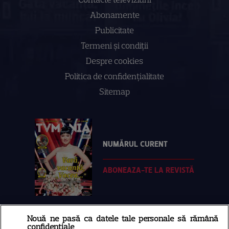
Abonamente
Publicitate
Termeni și condiții
Despre cookies
Politica de confidenţialitate
Sitemap
NUMĂRUL CURENT
ABONEAZA-TE LA REVISTĂ
Nouă ne pasă ca datele tale personale să rămână
Libertatea
confidențiale