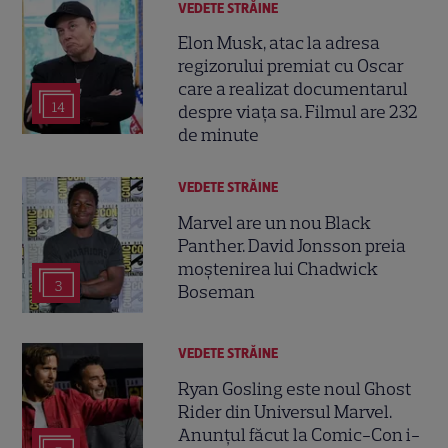
VEDETE STRĂINE
Elon Musk, atac la adresa
regizorului premiat cu Oscar
care a realizat documentarul
14
despre viața sa. Filmul are 232
de minute
VEDETE STRĂINE
Marvel are un nou Black
Panther. David Jonsson preia
moștenirea lui Chadwick
3
Boseman
VEDETE STRĂINE
Ryan Gosling este noul Ghost
Rider din Universul Marvel.
Anunțul făcut la Comic-Con i-