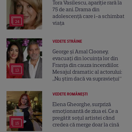
Tora Vasilescu, apariție rară la
75 de ani. Drama din
adolescență care i-a schimbat
24
viața
VEDETE STRĂINE
George și Amal Clooney,
evacuați din locuința lor din
Franța din cauza incendiilor.
13
Mesajul dramatic al actorului:
„Nu știm dacă va supraviețui”
VEDETE ROMÂNEŞTI
Elena Gheorghe, surpriză
emoționantă de ziua ei. Ce a
pregătit soțul artistei când
15
credea că merge doar la cină