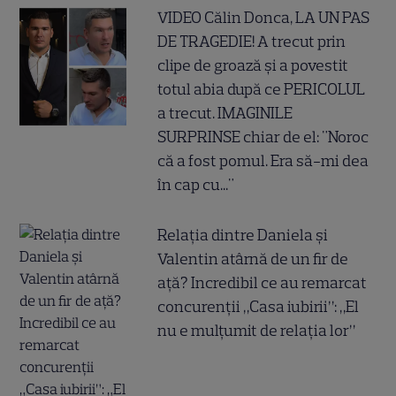
VIDEO Călin Donca, LA UN PAS
DE TRAGEDIE! A trecut prin
clipe de groază și a povestit
totul abia după ce PERICOLUL
a trecut. IMAGINILE
SURPRINSE chiar de el: "Noroc
că a fost pomul. Era să-mi dea
în cap cu..."
Relația dintre Daniela și
Valentin atârnă de un fir de
ață? Incredibil ce au remarcat
concurenții „Casa iubirii”: „El
nu e mulțumit de relația lor”