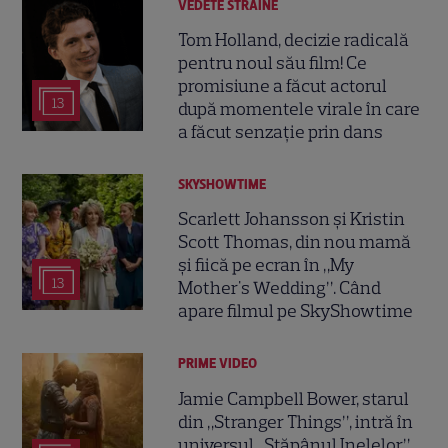
VEDETE STRĂINE
Tom Holland, decizie radicală
pentru noul său film! Ce
promisiune a făcut actorul
13
după momentele virale în care
a făcut senzație prin dans
SKYSHOWTIME
Scarlett Johansson și Kristin
Scott Thomas, din nou mamă
și fiică pe ecran în „My
13
Mother's Wedding”. Când
apare filmul pe SkyShowtime
PRIME VIDEO
Jamie Campbell Bower, starul
din „Stranger Things”, intră în
universul „Stăpânul Inelelor”.