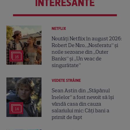
INTERESANTE
NETFLIX
Noutăți Netflix în august 2026:
Robert De Niro, „Nosferatu” și
noile sezoane din „Outer
16
Banks” și „Un veac de
singurătate”
VEDETE STRĂINE
Sean Astin din „Stăpânul
Inelelor” a fost nevoit să își
vândă casa din cauza
14
salariului mic: Câți bani a
primit de fapt