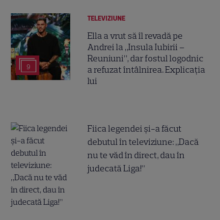
TELEVIZIUNE
Ella a vrut să îl revadă pe
Andrei la „Insula Iubirii –
Reuniuni”, dar fostul logodnic
9
a refuzat întâlnirea. Explicația
lui
Fiica legendei și-a făcut
debutul în televiziune: „Dacă
nu te văd în direct, dau în
judecată Liga!”