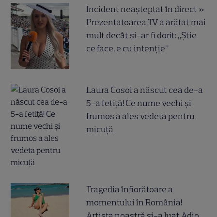
Incident neașteptat în direct »
Prezentatoarea TV a arătat mai
mult decât și-ar fi dorit: „Știe
ce face, e cu intenție”
Laura Cosoi a născut cea de-a
5-a fetiță! Ce nume vechi și
frumos a ales vedeta pentru
micuță
Tragedia înfiorătoare a
momentului în România!
Artista noastră și-a luat Adio