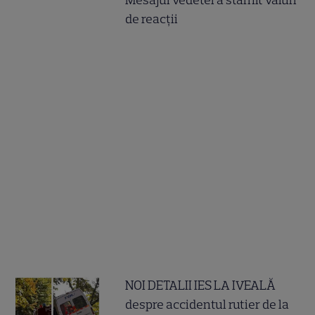
Mesajul vedetei a stârnit valuri
de reacții
NOI DETALII IES LA IVEALĂ
despre accidentul rutier de la