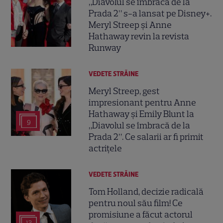
„Diavolul se îmbracă de la
Prada 2” s-a lansat pe Disney+.
Meryl Streep și Anne
Hathaway revin la revista
Runway
VEDETE STRĂINE
Meryl Streep, gest
impresionant pentru Anne
Hathaway și Emily Blunt la
9
„Diavolul se îmbracă de la
Prada 2”. Ce salarii ar fi primit
actrițele
VEDETE STRĂINE
Tom Holland, decizie radicală
pentru noul său film! Ce
promisiune a făcut actorul