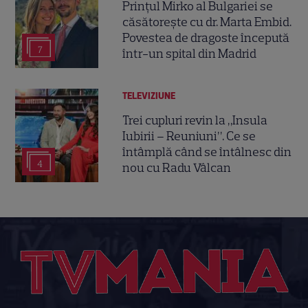
Prințul Mirko al Bulgariei se
căsătorește cu dr. Marta Embid.
Povestea de dragoste începută
7
într-un spital din Madrid
TELEVIZIUNE
Trei cupluri revin la „Insula
Iubirii – Reuniuni”. Ce se
întâmplă când se întâlnesc din
4
nou cu Radu Vâlcan