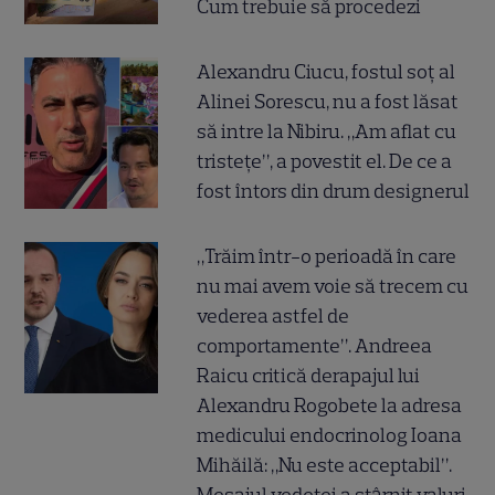
Cum trebuie să procedezi
Alexandru Ciucu, fostul soț al
Alinei Sorescu, nu a fost lăsat
să intre la Nibiru. „Am aflat cu
tristețe”, a povestit el. De ce a
fost întors din drum designerul
„Trăim într-o perioadă în care
nu mai avem voie să trecem cu
vederea astfel de
comportamente”. Andreea
Raicu critică derapajul lui
Alexandru Rogobete la adresa
medicului endocrinolog Ioana
Mihăilă: „Nu este acceptabil”.