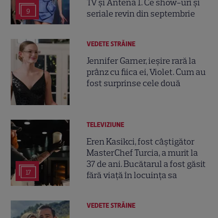
TV și Antena 1. Ce show-uri și
9
seriale revin din septembrie
VEDETE STRĂINE
Jennifer Garner, ieșire rară la
prânz cu fiica ei, Violet. Cum au
fost surprinse cele două
TELEVIZIUNE
Eren Kasikci, fost câștigător
MasterChef Turcia, a murit la
37 de ani. Bucătarul a fost găsit
17
fără viață în locuința sa
VEDETE STRĂINE