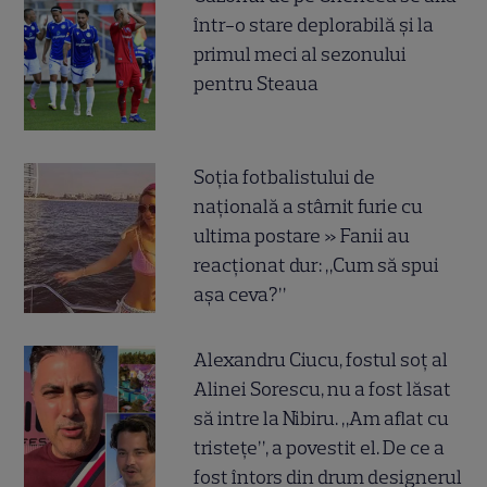
într-o stare deplorabilă și la
primul meci al sezonului
pentru Steaua
Soția fotbalistului de
națională a stârnit furie cu
ultima postare » Fanii au
reacționat dur: „Cum să spui
așa ceva?”
Alexandru Ciucu, fostul soț al
Alinei Sorescu, nu a fost lăsat
să intre la Nibiru. „Am aflat cu
tristețe”, a povestit el. De ce a
fost întors din drum designerul