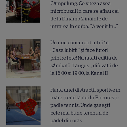
Câmpulung. Ce viteză avea
microbuzul în care se aflau cei
de la Dinamo 2 înainte de
intrarea în curbă: "A venit în..."
Un nou concurent intră în
„Casa iubirii” și face furori
printre fete! Nu ratați ediția de
sâmbătă, 1 august, difuzată de
la 16:00 și 19:00, la Kanal D
Harta unei distracții sportive în
mare trend la noi în București:
padle tennis. Unde găsești
cele mai bune terenuri de
padel din oraș