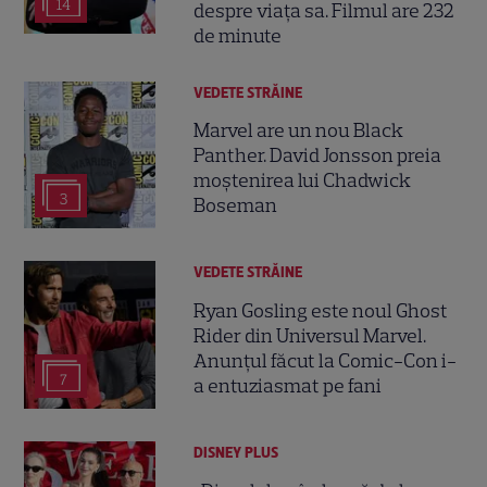
14
despre viața sa. Filmul are 232
de minute
VEDETE STRĂINE
Marvel are un nou Black
Panther. David Jonsson preia
moștenirea lui Chadwick
3
Boseman
VEDETE STRĂINE
Ryan Gosling este noul Ghost
Rider din Universul Marvel.
Anunțul făcut la Comic-Con i-
7
a entuziasmat pe fani
DISNEY PLUS