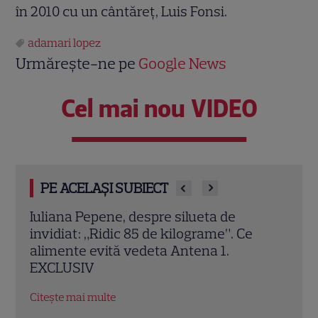
în 2010 cu un cântăreţ, Luis Fonsi.
adamari lopez
Urmărește-ne pe
Google News
Cel mai nou VIDEO
PE ACELAȘI SUBIECT
Vedetele de la Hollywood care nu s-au
„Pov
căsătorit niciodată. De ce Leonardo
anim
DiCaprio și Charlize Theron au evitat
The 
altarul
cine
Citește mai multe
Citeș