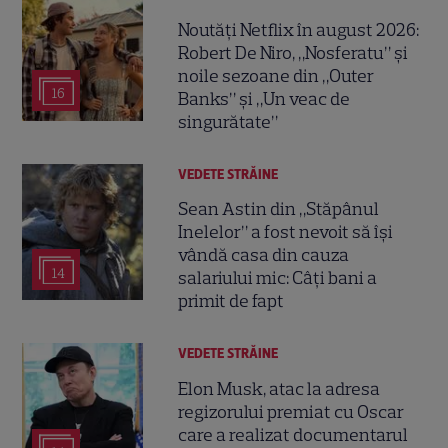
Noutăți Netflix în august 2026:
Robert De Niro, „Nosferatu” și
noile sezoane din „Outer
16
Banks” și „Un veac de
singurătate”
VEDETE STRĂINE
Sean Astin din „Stăpânul
Inelelor” a fost nevoit să își
vândă casa din cauza
14
salariului mic: Câți bani a
primit de fapt
VEDETE STRĂINE
Elon Musk, atac la adresa
regizorului premiat cu Oscar
care a realizat documentarul