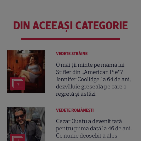
DIN ACEEAȘI CATEGORIE
VEDETE STRĂINE
O mai ții minte pe mama lui
Stifler din „American Pie”?
Jennifer Coolidge, la 64 de ani,
7
dezvăluie greșeala pe care o
regretă și astăzi
VEDETE ROMÂNEŞTI
Cezar Ouatu a devenit tată
pentru prima dată la 46 de ani.
Ce nume deosebit a ales