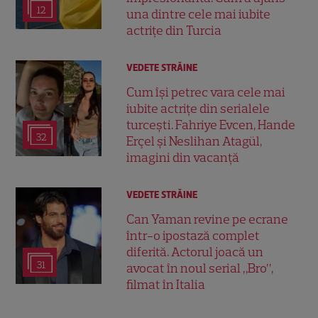
12
una dintre cele mai iubite
actrițe din Turcia
VEDETE STRĂINE
Cum își petrec vara cele mai
iubite actrițe din serialele
turcești. Fahriye Evcen, Hande
32
Erçel și Neslihan Atagül,
imagini din vacanță
VEDETE STRĂINE
Can Yaman revine pe ecrane
într-o ipostază complet
diferită. Actorul joacă un
31
avocat în noul serial „Bro”,
filmat în Italia