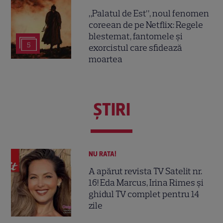
„Palatul de Est”, noul fenomen
coreean de pe Netflix: Regele
blestemat, fantomele și
5
exorcistul care sfidează
moartea
ŞTIRI
NU RATA!
A apărut revista TV Satelit nr.
16! Eda Marcus, Irina Rimes și
ghidul TV complet pentru 14
zile