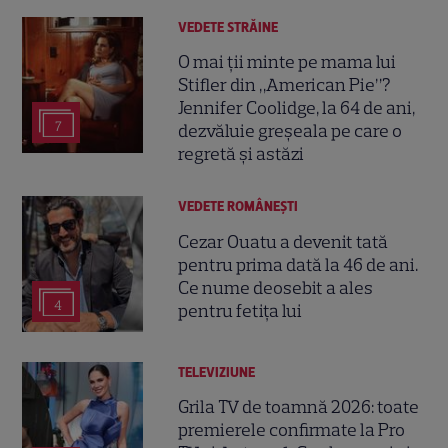
VEDETE STRĂINE
O mai ții minte pe mama lui
Stifler din „American Pie”?
Jennifer Coolidge, la 64 de ani,
7
dezvăluie greșeala pe care o
regretă și astăzi
VEDETE ROMÂNEŞTI
Cezar Ouatu a devenit tată
pentru prima dată la 46 de ani.
Ce nume deosebit a ales
4
pentru fetița lui
TELEVIZIUNE
Grila TV de toamnă 2026: toate
premierele confirmate la Pro