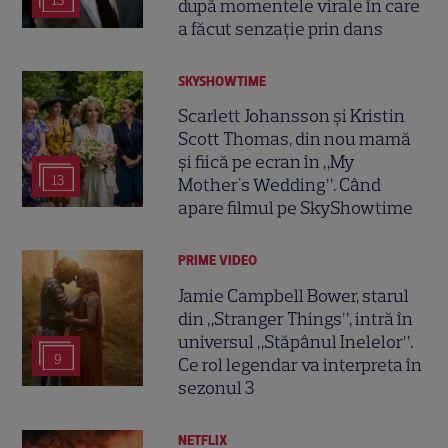
13
după momentele virale în care
a făcut senzație prin dans
SKYSHOWTIME
Scarlett Johansson și Kristin
Scott Thomas, din nou mamă
și fiică pe ecran în „My
13
Mother's Wedding”. Când
apare filmul pe SkyShowtime
PRIME VIDEO
Jamie Campbell Bower, starul
din „Stranger Things”, intră în
universul „Stăpânul Inelelor”.
9
Ce rol legendar va interpreta în
sezonul 3
NETFLIX