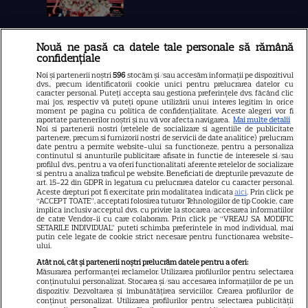
Nouă ne pasă ca datele tale personale să rămână
Libertatea
confidențiale
Libertatea pentru femei
Noi și partenerii noștri
596
stocăm și/sau accesăm informații pe dispozitivul
dvs., precum identificatorii cookie unici pentru prelucrarea datelor cu
GSP
caracter personal. Puteți accepta sau gestiona preferințele dvs. făcând clic
mai jos, respectiv vă puteți opune utilizării unui interes legitim în orice
Știri mondene
moment pe pagina cu politica de confidențialitate. Aceste alegeri vor fi
raportate partenerilor noștri și nu vă vor afecta navigarea.
Mai multe detalii
Noi si partenerii nostri (retelele de socializare si agentiile de publicitate
Avantaje
partenere, precum si furnizorii nostri de servicii de date analitice) prelucram
date pentru a permite website-ului sa functioneze, pentru a personaliza
Elle
continutul si anunturile publicitare afisate in functie de interesele si/sau
profilul dvs., pentru a va oferi functionalitati aferente retelelor de socializare
Unica
si pentru a analiza traficul pe website. Beneficiati de drepturile prevazute de
art. 15-22 din GDPR in legatura cu prelucrarea datelor cu caracter personal.
Retete practice
Aceste drepturi pot fi exercitate prin modalitatea indicata
aici
. Prin click pe
“ACCEPT TOATE”, acceptati folosirea tuturor Tehnologiilor de tip Cookie, care
implica inclusiv acceptul dvs. cu privire la stocarea/accesarea informatiilor
de catre Vendor-ii cu care colaboram. Prin click pe “VREAU SA MODIFIC
SETARILE INDIVIDUAL” puteti schimba preferintele in mod individual, mai
URMĂREȘTE-NE PE
putin cele legate de cookie strict necesare pentru functionarea website-
ului.
Atât noi, cât și partenerii noștri prelucrăm datele pentru a oferi:
Măsurarea performanței reclamelor. Utilizarea profilurilor pentru selectarea
conținutului personalizat. Stocarea și/sau accesarea informațiilor de pe un
dispozitiv. Dezvoltarea și îmbunătățirea serviciilor. Crearea profilurilor de
conținut personalizat. Utilizarea profilurilor pentru selectarea publicității
Copyright
2026
Ringier Romania – Toate Drepturile rezervate