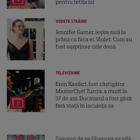
4
pentru fetița lui
VEDETE STRĂINE
Jennifer Garner, ieșire rară la
prânz cu fiica ei, Violet. Cum au
fost surprinse cele două
TELEVIZIUNE
Eren Kasikci, fost câștigător
MasterChef Turcia, a murit la
37 de ani. Bucătarul a fost găsit
17
fără viață în locuința sa
Gazonul de pe Ghencea se află