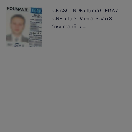
CE ASCUNDE ultima CIFRA a
CNP-ului? Dacă ai 3 sau 8
însemană că...