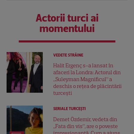
Actorii turci ai
momentului
VEDETE STRĂINE
Halit Ergenç s-a lansat în
afaceri la Londra: Actorul din
„Suleyman Magnificul” a
deschis o rețea de plăcintării
turcești
SERIALE TURCEŞTI
Demet Özdemir, vedeta din
„Fata din vis”, are o poveste
impresionantă. Cum a ajuns