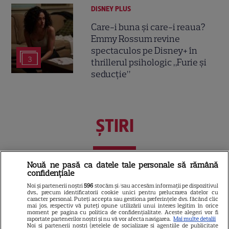
DISNEY PLUS
Care-i buna și care-i reaua?
Emmy Rossum revine
spectaculos pe Disney+ în
3
thrillerul psihologic „Furie și
seducție”
ŞTIRI
Nouă ne pasă ca datele tale personale să rămână
TELEVIZIUNE
confidențiale
Noi și partenerii noștri
596
stocăm și/sau accesăm informații pe dispozitivul
Cheloo, declarație neașteptată
dvs., precum identificatorii cookie unici pentru prelucrarea datelor cu
caracter personal. Puteți accepta sau gestiona preferințele dvs. făcând clic
înainte de Asia Express: „Cred
mai jos, respectiv vă puteți opune utilizării unui interes legitim în orice
că e singura chestie la care m-
moment pe pagina cu politica de confidențialitate. Aceste alegeri vor fi
raportate partenerilor noștri și nu vă vor afecta navigarea.
Mai multe detalii
12
am gândit”
Noi si partenerii nostri (retelele de socializare si agentiile de publicitate