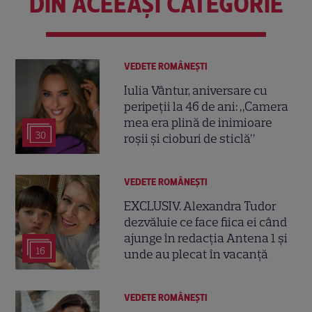
DIN ACEEAȘI CATEGORIE
VEDETE ROMÂNEŞTI
Iulia Vântur, aniversare cu
peripeții la 46 de ani: „Camera
mea era plină de inimioare
30
roșii și cioburi de sticlă”
VEDETE ROMÂNEŞTI
EXCLUSIV. Alexandra Tudor
dezvăluie ce face fiica ei când
ajunge în redacția Antena 1 și
16
unde au plecat în vacanță
VEDETE ROMÂNEŞTI