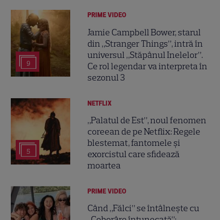
PRIME VIDEO
Jamie Campbell Bower, starul
din „Stranger Things”, intră în
universul „Stăpânul Inelelor”.
9
Ce rol legendar va interpreta în
sezonul 3
NETFLIX
„Palatul de Est”, noul fenomen
coreean de pe Netflix: Regele
blestemat, fantomele și
5
exorcistul care sfidează
moartea
PRIME VIDEO
Când „Fălci” se întâlnește cu
„Coborâre întunecată”: