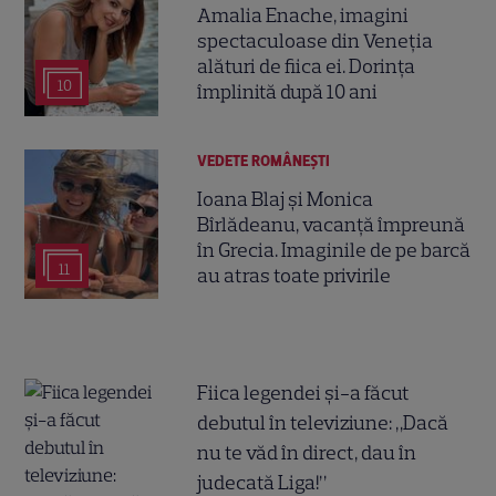
Amalia Enache, imagini
spectaculoase din Veneția
alături de fiica ei. Dorința
10
împlinită după 10 ani
VEDETE ROMÂNEŞTI
Ioana Blaj și Monica
Bîrlădeanu, vacanță împreună
în Grecia. Imaginile de pe barcă
11
au atras toate privirile
Fiica legendei și-a făcut
debutul în televiziune: „Dacă
nu te văd în direct, dau în
judecată Liga!”