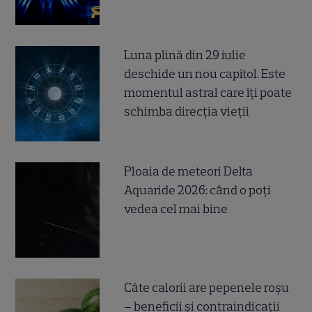
Luna plină din 29 iulie
deschide un nou capitol. Este
momentul astral care îți poate
schimba direcția vieții
Ploaia de meteori Delta
Aquaride 2026: când o poți
vedea cel mai bine
Câte calorii are pepenele roșu
– beneficii și contraindicații