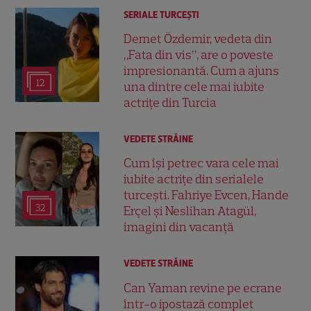
SERIALE TURCEŞTI
Demet Özdemir, vedeta din
„Fata din vis”, are o poveste
impresionantă. Cum a ajuns
12
una dintre cele mai iubite
actrițe din Turcia
VEDETE STRĂINE
Cum își petrec vara cele mai
iubite actrițe din serialele
turcești. Fahriye Evcen, Hande
32
Erçel și Neslihan Atagül,
imagini din vacanță
VEDETE STRĂINE
Can Yaman revine pe ecrane
într-o ipostază complet