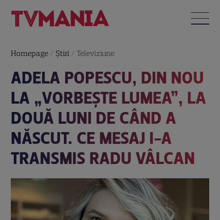
Homepage
/
Știri
/
Televiziune
ADELA POPESCU, DIN NOU
LA „VORBEȘTE LUMEA”, LA
DOUĂ LUNI DE CÂND A
NĂSCUT. CE MESAJ I-A
TRANSMIS RADU VÂLCAN