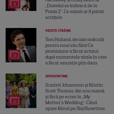
9
„Diavolul se îmbracă de la
Prada 2”. Ce salarii ar fi primit
actrițele
VEDETE STRĂINE
Tom Holland, decizie radicală
pentru noul său film! Ce
promisiune a făcut actorul
13
după momentele virale în care
a făcut senzație prin dans
SKYSHOWTIME
Scarlett Johansson și Kristin
Scott Thomas, din nou mamă
și fiică pe ecran în „My
13
Mother's Wedding”. Când
apare filmul pe SkyShowtime