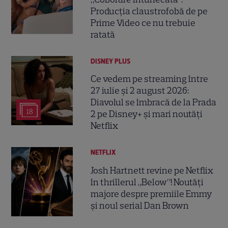
Producția claustrofobă de pe
Prime Video ce nu trebuie
ratată
DISNEY PLUS
Ce vedem pe streaming între
27 iulie și 2 august 2026:
Diavolul se îmbracă de la Prada
18
2 pe Disney+ și mari noutăți
Netflix
NETFLIX
Josh Hartnett revine pe Netflix
în thrillerul „Below”! Noutăți
majore despre premiile Emmy
și noul serial Dan Brown