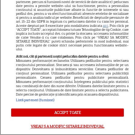
partenere, precum si furnizorii nostri de servicii de date analitice) prelucram
date pentru a permite website-ului sa functioneze, pentru a personaliza
continutul si anunturile publicitare afisate in functie de interesele si/sau
profilul dvs., pentru a va oferi functionalitati aferente retelelor de socializare
VEDETE STRĂINE
si pentru a analiza traficul pe website. Beneficiati de drepturile prevazute de
art. 15-22 din GDPR in legatura cu prelucrarea datelor cu caracter personal.
Imagini memorabile de la
Aceste drepturi pot fi exercitate prin modalitatea indicata
aici
. Prin click pe
“ACCEPT TOATE”, acceptati folosirea tuturor Tehnologiilor de tip Cookie, care
nunta Prințesei Diana cu
implica inclusiv acceptul dvs. cu privire la stocarea/accesarea informatiilor
de catre Vendor-ii cu care colaboram. Prin click pe “VREAU SA MODIFIC
Prințul Charles. Detalii
SETARILE INDIVIDUAL” puteti schimba preferintele in mod individual, mai
putin cele legate de cookie strict necesare pentru functionarea website-
18
fascinante de la ceremonia
ului.
regală din 1981
Atât noi, cât și partenerii noștri prelucrăm datele pentru a oferi:
Măsurarea performanței reclamelor. Utilizarea profilurilor pentru selectarea
conținutului personalizat. Stocarea și/sau accesarea informațiilor de pe un
dispozitiv. Dezvoltarea și îmbunătățirea serviciilor. Crearea profilurilor de
TELEVIZIUNE
conținut personalizat. Utilizarea profilurilor pentru selectarea publicității
personalizate. Crearea profilurilor pentru publicitate personalizată.
Amendă de 4 milioane de euro
Măsurarea performanței conținutului. Înțelegerea publicului prin statistici
sau combinații de date din surse diferite. Utilizarea datelor limitate pentru a
pentru PRO TV. Compania
selecta conținutul. Utilizarea de date limitate pentru a selecta publicitatea.
anunță că va contesta decizia
Date precise de geolocație și identificarea prin scanarea dispozitivului.
Listă parteneri (furnizori)
Consiliului Concurenței
ACCEPT TOATE
VEDETE STRĂINE
VREAU SA MODIFIC SETARILE INDIVIDUAL
De la o viață modestă la sute