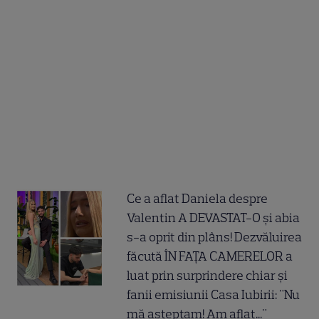
Ce a aflat Daniela despre
Valentin A DEVASTAT-O și abia
s-a oprit din plâns! Dezvăluirea
făcută ÎN FAȚA CAMERELOR a
luat prin surprindere chiar și
fanii emisiunii Casa Iubirii: "Nu
mă așteptam! Am aflat..."