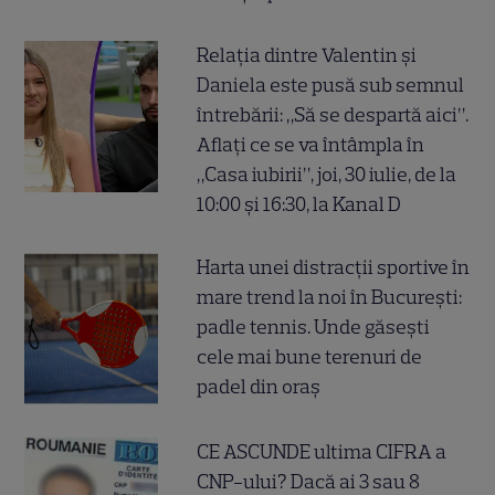
Relația dintre Valentin și
Daniela este pusă sub semnul
întrebării: „Să se despartă aici”.
Aflați ce se va întâmpla în
„Casa iubirii”, joi, 30 iulie, de la
10:00 și 16:30, la Kanal D
Harta unei distracții sportive în
mare trend la noi în București:
padle tennis. Unde găsești
cele mai bune terenuri de
padel din oraș
CE ASCUNDE ultima CIFRA a
CNP-ului? Dacă ai 3 sau 8