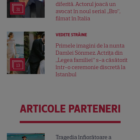
diferită. Actorul joacă un
31
avocat în noul serial „Bro”,
filmat în Italia
VEDETE STRĂINE
Primele imagini de la nunta
Damlei Sönmez. Actrița din
„Legea familiei” s-a căsătorit
13
într-o ceremonie discretă la
Istanbul
ARTICOLE PARTENERI
Tragedia înfiorătoare a