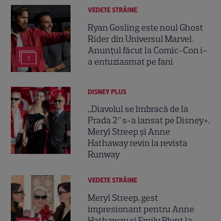
VEDETE STRĂINE
Ryan Gosling este noul Ghost
Rider din Universul Marvel.
Anunțul făcut la Comic-Con i-
7
a entuziasmat pe fani
DISNEY PLUS
„Diavolul se îmbracă de la
Prada 2” s-a lansat pe Disney+.
Meryl Streep și Anne
Hathaway revin la revista
Runway
VEDETE STRĂINE
Meryl Streep, gest
impresionant pentru Anne
Hathaway și Emily Blunt la