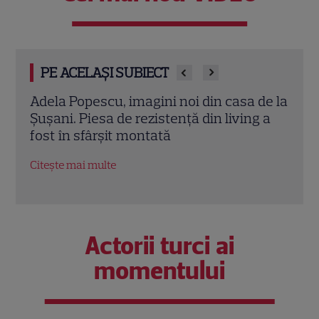
PE ACELAȘI SUBIECT
de la
Dragoș Bucur și Tudor Chirilă, rivali în
Adel
 a
„Trafic”! Când începe noul serial crime
vaca
drama de la Pro TV și VOYO
vedet
Citește mai multe
Citeș
Actorii turci ai
momentului