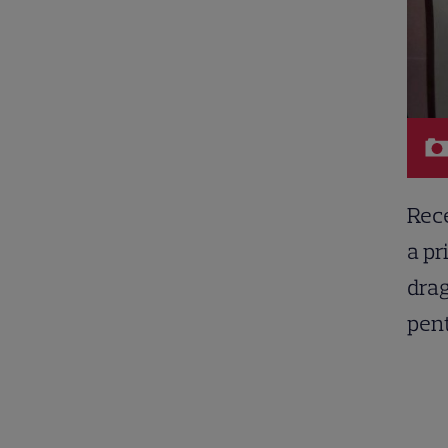
Rece
a pr
drag
pent