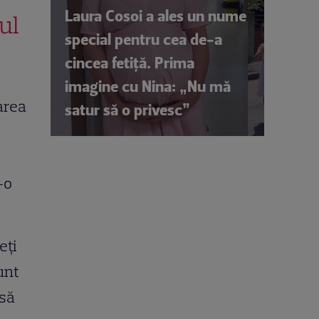
Laura Cosoi a ales un nume
ul
special pentru cea de-a
cincea fetiță. Prima
imagine cu Nina: „Nu mă
area
satur să o privesc”
-o
eți
unt
 să