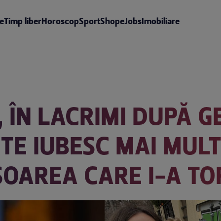
te
Timp liber
Horoscop
Sport
Shop
eJobs
Imobiliare
 ÎN LACRIMI DUPĂ GE
TE IUBESC MAI MULT 
SOAREA CARE I-A TO