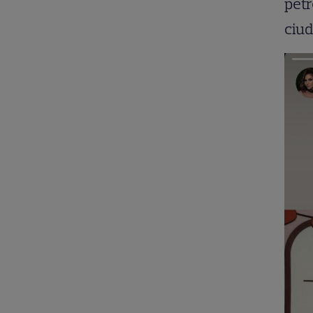
petr
ciud