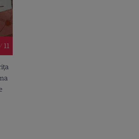
/ 11
rița
ima
e