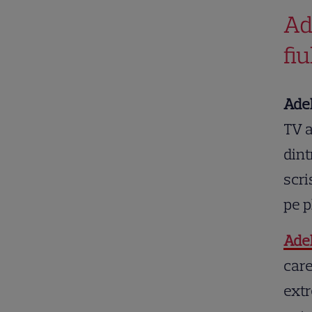
Ad
fi
Ade
TV a
dint
scri
pe p
Ade
care
extr