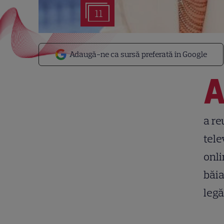
11
Adaugă-ne ca sursă preferată în Google
a re
tele
onli
băia
legă