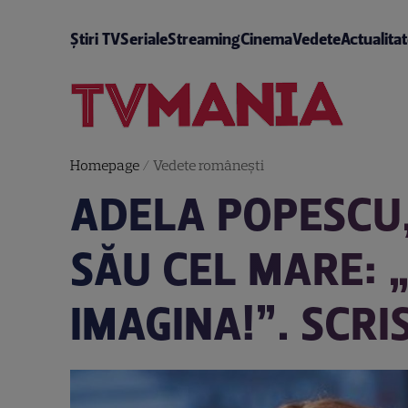
Știri TV
Seriale
Streaming
Cinema
Vedete
Actualita
Homepage
/
Vedete româneşti
ADELA POPESCU,
SĂU CEL MARE: „
IMAGINA!”. SCRI