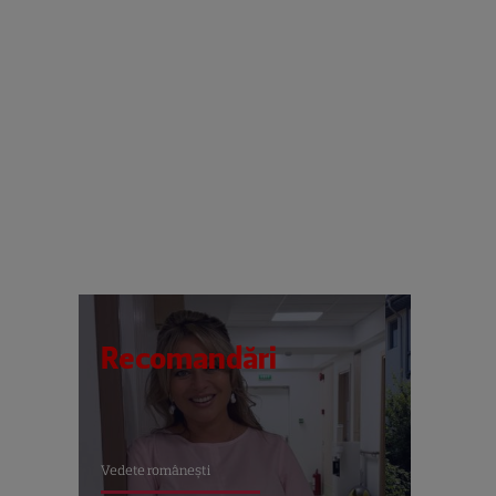
Recomandări
Vedete româneşti