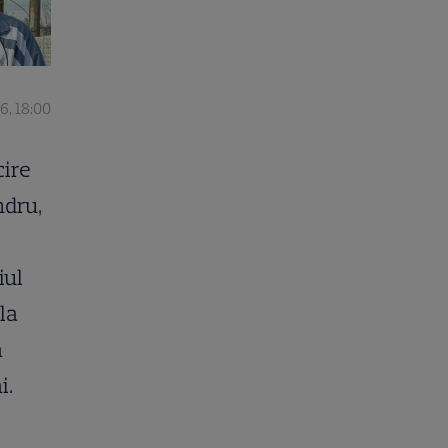
6, 18:00
cire
ndru,
iul
la
ă
i.