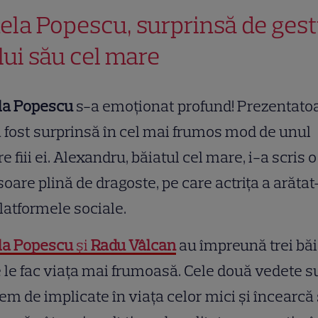
ela Popescu, surprinsă de gest
ului său cel mare
la Popescu
s-a emoționat profund! Prezentato
 fost surprinsă în cel mai frumos mod de unul
re fiii ei. Alexandru, băiatul cel mare, i-a scris o
soare plină de dragoste, pe care actrița a arătat
latformele sociale.
la Popescu
și
Radu Vâlcan
au împreună trei băi
 le fac viața mai frumoasă. Cele două vedete s
em de implicate în viața celor mici și încearcă