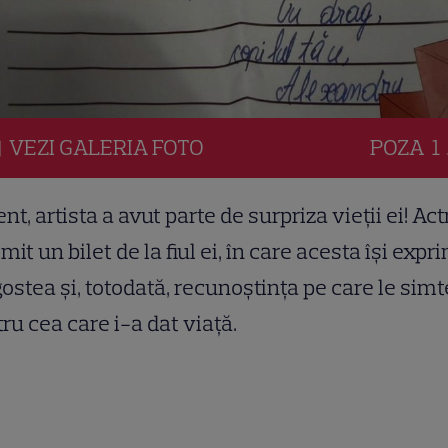
VEZI
GALERIA
FOTO
POZA
1 
nt, artista a avut parte de surpriza vieții ei! Act
imit un bilet de la fiul ei, în care acesta își expr
ostea și, totodată, recunoștința pe care le simt
ru cea care i-a dat viață.