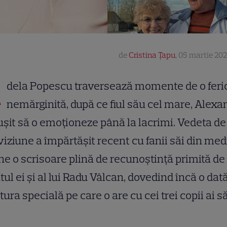
de
Cristina Țapu
,
05 martie 202
A
dela Popescu traversează momente de o feri
nemărginită, după ce fiul său cel mare, Alexa
ușit să o emoționeze până la lacrimi. Vedeta de
viziune a împărtășit recent cu fanii săi din med
ne o scrisoare plină de recunoștință primită de 
tul ei și al lui Radu Vâlcan, dovedind încă o dat
tura specială pe care o are cu cei trei copii ai să