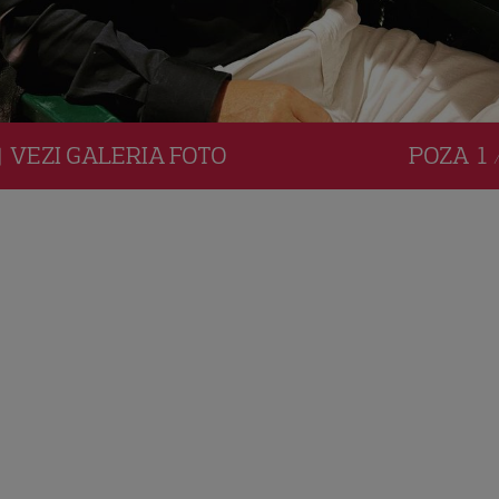
VEZI
GALERIA
FOTO
POZA
1 