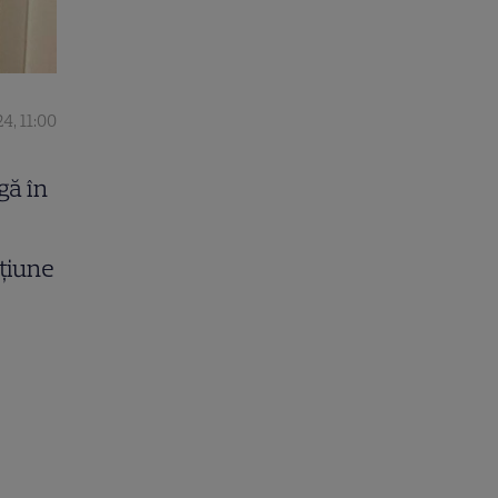
4, 11:00
gă în
cțiune