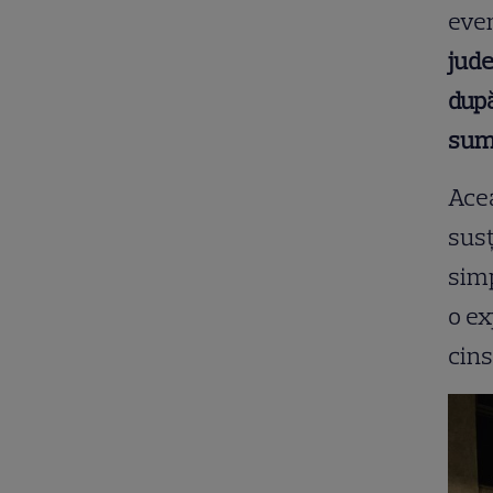
eve
jude
după
suma
Ace
susț
simp
o ex
cins