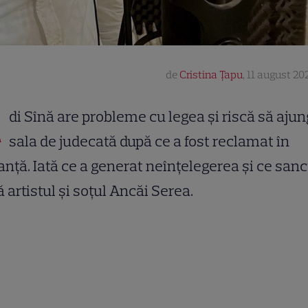
de
Cristina Țapu
,
11 august 202
A
di Sînă are probleme cu legea și riscă să ajun
sala de judecată după ce a fost reclamat în
anță. Iată ce a generat neînțelegerea și ce san
ă artistul și soțul Ancăi Serea.