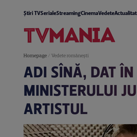
Știri TV
Seriale
Streaming
Cinema
Vedete
Actualita
Homepage
/
Vedete româneşti
ADI SÎNĂ, DAT Î
MINISTERULUI JU
ARTISTUL