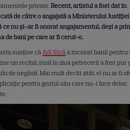
nimentele private.
Recent, artistul a fost dat în
cată de către o angajată a Ministerului Justiției
 ce nu și-ar fi onorat angajamentul, deși a pri
 de bani pe care ar fi cerut-o.
asta susține că
Adi Sînă
a încasat banii pentru 
ine un recital, însă în ziua petrecerii a fost pur 
lu de negăsit. Mai mult decât atât, el nu ar fi of
plicație pentru gestul său care nu-i face deloc
te.