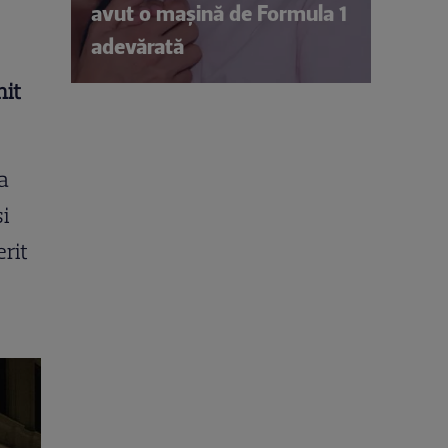
avut o mașină de Formula 1
adevărată
mit
a
și
erit