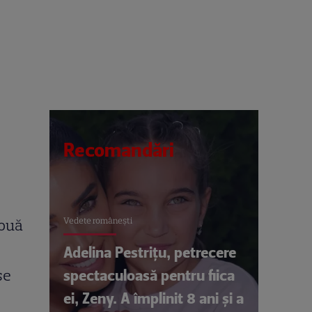
Recomandări
Vedete româneşti
două
Adelina Pestrițu, petrecere
spectaculoasă pentru fiica
se
ei, Zeny. A împlinit 8 ani și a