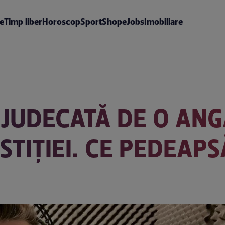
te
Timp liber
Horoscop
Sport
Shop
eJobs
Imobiliare
N JUDECATĂ DE O AN
STIȚIEI. CE PEDEAPS