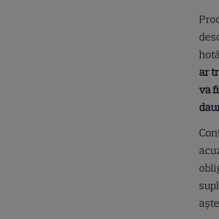
Proc
desc
hotă
ar t
va f
dau
Cont
acuz
obli
supl
aște