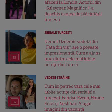
afaceri la Londra: Actorul din
„Suleyman Magnificul” a
deschis o rețea de plăcintării
turcești
SERIALE TURCEŞTI
Demet Özdemir, vedeta din
„Fata din vis”, are o poveste
impresionantă. Cum a ajuns
12
una dintre cele mai iubite
actrițe din Turcia
VEDETE STRĂINE
Cum își petrec vara cele mai
iubite actrițe din serialele
turcești. Fahriye Evcen, Hande
32
Erçel și Neslihan Atagül,
imagini din vacanță