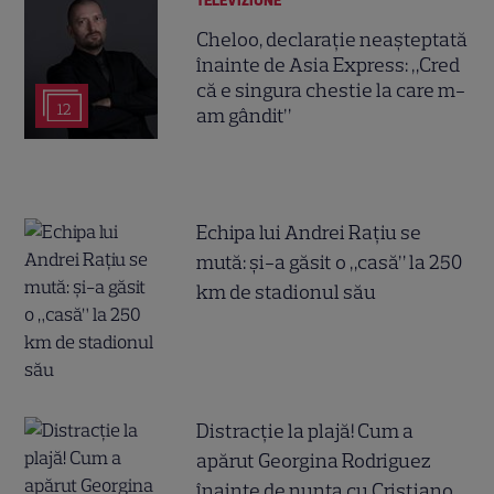
TELEVIZIUNE
Cheloo, declarație neașteptată
înainte de Asia Express: „Cred
că e singura chestie la care m-
12
am gândit”
Echipa lui Andrei Rațiu se
mută: și-a găsit o „casă” la 250
km de stadionul său
Distracție la plajă! Cum a
apărut Georgina Rodriguez
înainte de nunta cu Cristiano