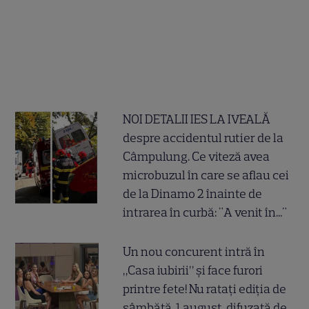
NOI DETALII IES LA IVEALĂ
despre accidentul rutier de la
Câmpulung. Ce viteză avea
microbuzul în care se aflau cei
de la Dinamo 2 înainte de
intrarea în curbă: "A venit în..."
Un nou concurent intră în
„Casa iubirii” și face furori
printre fete! Nu ratați ediția de
sâmbătă, 1 august, difuzată de