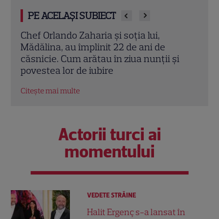
PE ACELAȘI SUBIECT
Cine este Cosmin Curticăpean, soțul
Ceza
Laurei Cosoi. Afaceri, vârstă și povestea
dată
i
de iubire care durează de peste 10 ani
ales 
Citește mai multe
Citeș
Actorii turci ai
momentului
VEDETE STRĂINE
Halit Ergenç s-a lansat în