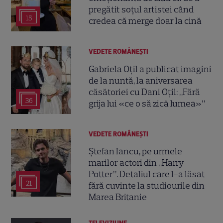
pregătit soțul artistei când
15
credea că merge doar la cină
VEDETE ROMÂNEŞTI
Gabriela Oțil a publicat imagini
de la nuntă, la aniversarea
căsătoriei cu Dani Oțil: „Fără
36
grija lui «ce o să zică lumea»”
VEDETE ROMÂNEŞTI
Ștefan Iancu, pe urmele
marilor actori din „Harry
Potter”. Detaliul care l-a lăsat
21
fără cuvinte la studiourile din
Marea Britanie