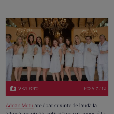
VEZI
FOTO
POZA
7 / 12
Adrian Mutu
are doar cuvinte de laudă la
adresa fostei sale soții și îi este recunoscător