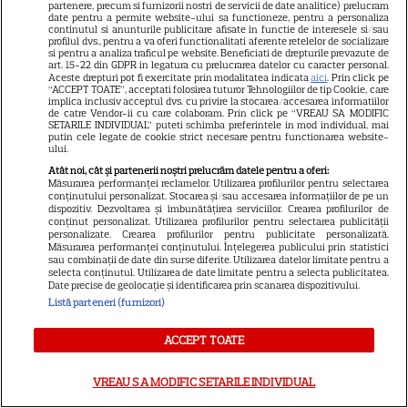
partenere, precum si furnizorii nostri de servicii de date analitice) prelucram
date pentru a permite website-ului sa functioneze, pentru a personaliza
continutul si anunturile publicitare afisate in functie de interesele si/sau
ARTICOLE PARTENERI
profilul dvs., pentru a va oferi functionalitati aferente retelelor de socializare
si pentru a analiza traficul pe website. Beneficiati de drepturile prevazute de
art. 15-22 din GDPR in legatura cu prelucrarea datelor cu caracter personal.
Aceste drepturi pot fi exercitate prin modalitatea indicata
aici
. Prin click pe
“ACCEPT TOATE”, acceptati folosirea tuturor Tehnologiilor de tip Cookie, care
implica inclusiv acceptul dvs. cu privire la stocarea/accesarea informatiilor
de catre Vendor-ii cu care colaboram. Prin click pe “VREAU SA MODIFIC
Horoscop Urania | Previziuni
SETARILE INDIVIDUAL” puteti schimba preferintele in mod individual, mai
putin cele legate de cookie strict necesare pentru functionarea website-
astrologice pentru perioada 1 –
ului.
Atât noi, cât și partenerii noștri prelucrăm datele pentru a oferi:
7 august 2026. Venus va intra
Măsurarea performanței reclamelor. Utilizarea profilurilor pentru selectarea
conținutului personalizat. Stocarea și/sau accesarea informațiilor de pe un
în zodia Balanței
dispozitiv. Dezvoltarea și îmbunătățirea serviciilor. Crearea profilurilor de
conținut personalizat. Utilizarea profilurilor pentru selectarea publicității
personalizate. Crearea profilurilor pentru publicitate personalizată.
Măsurarea performanței conținutului. Înțelegerea publicului prin statistici
sau combinații de date din surse diferite. Utilizarea datelor limitate pentru a
selecta conținutul. Utilizarea de date limitate pentru a selecta publicitatea.
Ulei de perilla – ce este și ce
Date precise de geolocație și identificarea prin scanarea dispozitivului.
beneficii are
Listă parteneri (furnizori)
ACCEPT TOATE
VREAU SA MODIFIC SETARILE INDIVIDUAL