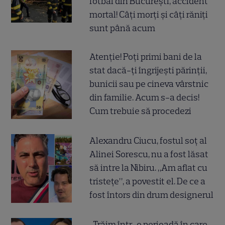
fotbal din București, accident
mortal! Câți morți și câți răniți
sunt până acum
Atenție! Poți primi bani de la
stat dacă-ți îngrijești părinții,
bunicii sau pe cineva vârstnic
din familie. Acum s-a decis!
Cum trebuie să procedezi
Alexandru Ciucu, fostul soț al
Alinei Sorescu, nu a fost lăsat
să intre la Nibiru. „Am aflat cu
tristețe”, a povestit el. De ce a
fost întors din drum designerul
„Trăim într-o perioadă în care