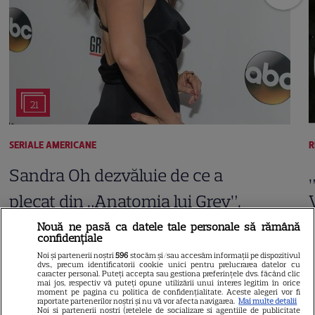
21
SERIALE AMERICANE
R
Sandra Oh dezvăluie de ce a
plecat din „Anatomia lui Grey”.
Discuția cu Shonda Rhimes
Nouă ne pasă ca datele tale personale să rămână
confidențiale
care a schimbat totul pentru
Noi și partenerii noștri
596
stocăm și/sau accesăm informații pe dispozitivul
dvs., precum identificatorii cookie unici pentru prelucrarea datelor cu
Cristina Yang
caracter personal. Puteți accepta sau gestiona preferințele dvs. făcând clic
mai jos, respectiv vă puteți opune utilizării unui interes legitim în orice
moment pe pagina cu politica de confidențialitate. Aceste alegeri vor fi
raportate partenerilor noștri și nu vă vor afecta navigarea.
Mai multe detalii
Noi si partenerii nostri (retelele de socializare si agentiile de publicitate