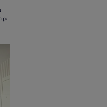
n
ă pe