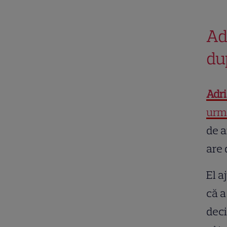
Ad
du
Adr
urma
de a
are 
El a
că a
deci