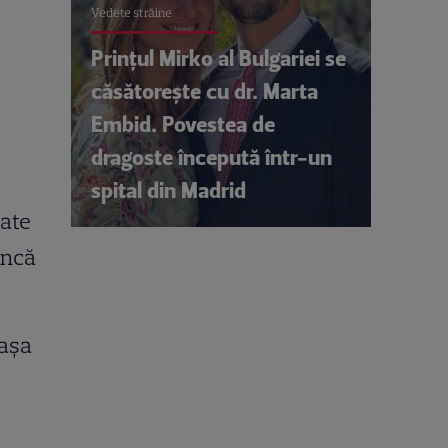
Vedete străine
Prințul Mirko al Bulgariei se
căsătorește cu dr. Marta
Embid. Povestea de
dragoste începută într-un
spital din Madrid
tate
încă
 așa