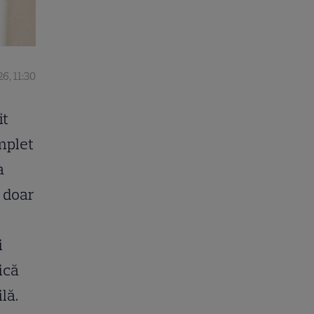
26, 11:30
it
omplet
a
n doar
i
ică
lă.