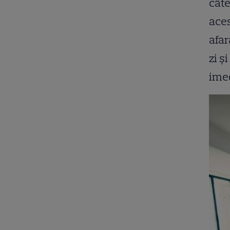
câte
aces
afar
zi ș
imed