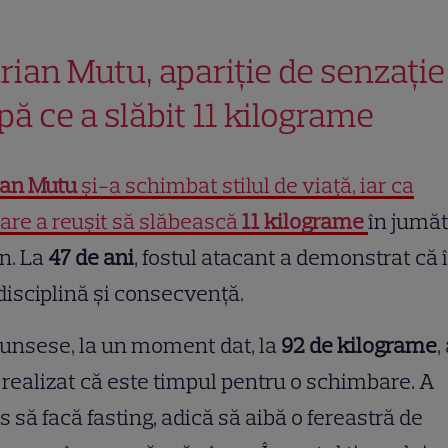
rian Mutu, apariție de senzație
pă ce a slăbit 11 kilograme
ian Mutu
și-a schimbat stilul de viață, iar ca
re a reușit să slăbească
11 kilograme
în jumă
n. La
47 de ani
, fostul atacant a demonstrat că 
disciplină și consecvență.
junsese, la un moment dat, la
92 de kilograme
,
 realizat că este timpul pentru o schimbare. A
s să facă fasting, adică să aibă o fereastră de