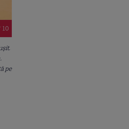
/ 10
șit.
.
tă pe