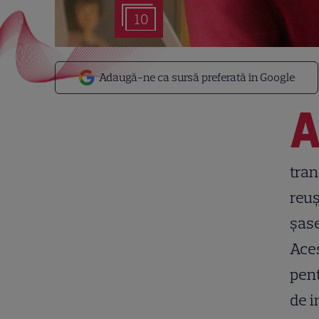
10
Adaugă-ne ca sursă preferată în Google
tran
reuș
șase
Aces
pent
de i