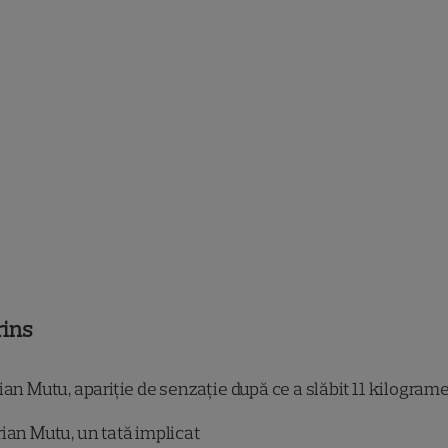
rins
an Mutu, apariție de senzație după ce a slăbit 11 kilogram
ian Mutu, un tată implicat