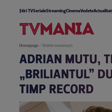
Știri TV
Seriale
Streaming
Cinema
Vedete
Actualita
Homepage
/
Vedete româneşti
ADRIAN MUTU, 
„BRILIANTUL” DU
TIMP RECORD