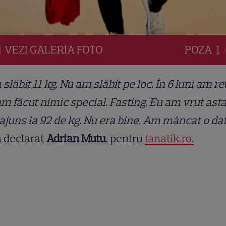
VEZI
GALERIA
FOTO
POZA
1 
slăbit 11 kg. Nu am slăbit pe loc. În 6 luni am reu
m făcut nimic special. Fasting. Eu am vrut asta
juns la 92 de kg. Nu era bine. Am mâncat o da
a declarat
Adrian Mutu
, pentru
fanatik.ro.