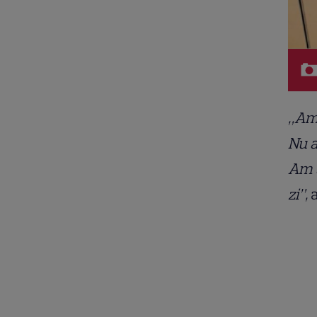
„Am 
Nu a
Am a
zi”,