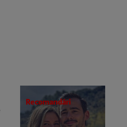
Recomandări
e