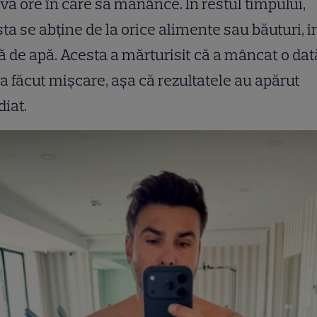
va ore în care să mănânce. În restul timpului,
ta se abține de la orice alimente sau băuturi, î
ă de apă. Acesta a mărturisit că a mâncat o dat
i a făcut mișcare, așa că rezultatele au apărut
iat.