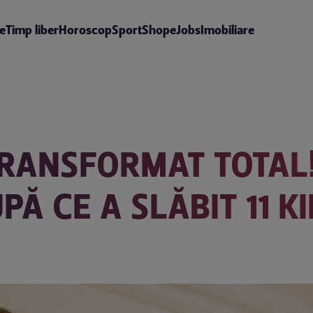
te
Timp liber
Horoscop
Sport
Shop
eJobs
Imobiliare
TRANSFORMAT TOTAL
PĂ CE A SLĂBIT 11 K