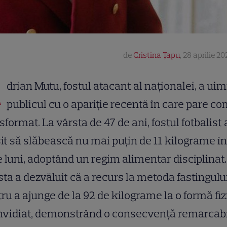
de
Cristina Țapu
,
28 aprilie 20
A
drian Mutu, fostul atacant al naționalei, a uim
publicul cu o apariție recentă în care pare c
sformat. La vârsta de 47 de ani, fostul fotbalist 
it să slăbească nu mai puțin de 11 kilograme î
 luni, adoptând un regim alimentar disciplinat.
ta a dezvăluit că a recurs la metoda fastingulu
ru a ajunge de la 92 de kilograme la o formă fiz
nvidiat, demonstrând o consecvență remarcabi