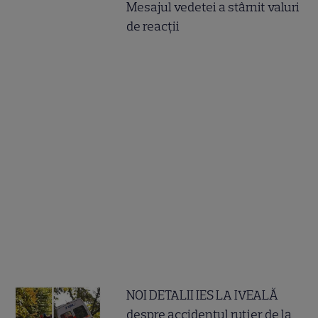
Mesajul vedetei a stârnit valuri
de reacții
NOI DETALII IES LA IVEALĂ
despre accidentul rutier de la