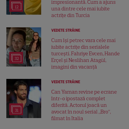
impresionantă. Cum a ajuns
12
una dintre cele mai iubite
actrițe din Turcia
VEDETE STRĂINE
Cum își petrec vara cele mai
iubite actrițe din serialele
turcești. Fahriye Evcen, Hande
32
Erçel și Neslihan Atagül,
imagini din vacanță
VEDETE STRĂINE
Can Yaman revine pe ecrane
într-o ipostază complet
diferită. Actorul joacă un
31
avocat în noul serial „Bro”,
filmat în Italia