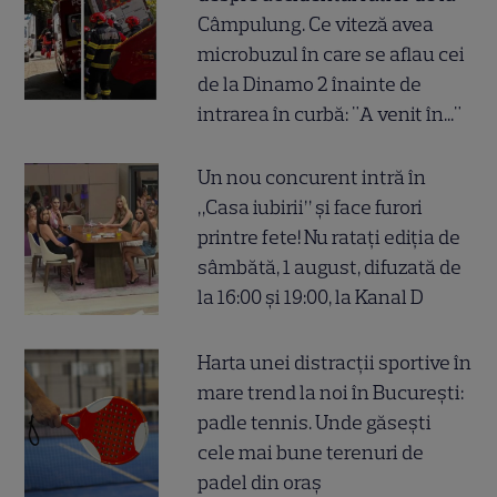
Câmpulung. Ce viteză avea
microbuzul în care se aflau cei
de la Dinamo 2 înainte de
intrarea în curbă: "A venit în..."
Un nou concurent intră în
„Casa iubirii” și face furori
printre fete! Nu ratați ediția de
sâmbătă, 1 august, difuzată de
la 16:00 și 19:00, la Kanal D
Harta unei distracții sportive în
mare trend la noi în București:
padle tennis. Unde găsești
cele mai bune terenuri de
padel din oraș