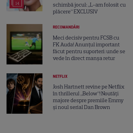
14
schimbă jocul: „L-am folosit cu
plăcere” EXCLUSIV
RECOMANDĂRI
Meci decisiv pentru FCSB cu
FK Auda! Anunțul important
făcut pentru suporteri: unde se
vede în direct manșa retur
NETFLIX
Josh Hartnett revine pe Netflix
în thrillerul „Below”! Noutăți
majore despre premiile Emmy
și noul serial Dan Brown