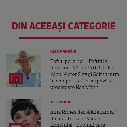
DIN ACEEAȘI CATEGORIE
RECOMANDĂRI
Poftiți pe la noi – Poftiți la
întrecere, 27 iulie 2026: Iulia
Albu, Victor Slav și Selina intră
9
în competiție. Ce surpriză le
pregătește Nea Mărin
TELEVIZIUNE
Irina Rimes dezvăluie „arma”
din noul sezon „Vocea
României”. Butonul care