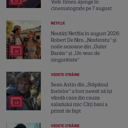
11
York Times, ajunge în
cinematografe pe 7 august
NETFLIX
Noutăți Netflix în august 2026:
Robert De Niro, „Nosferatu” și
noile sezoane din „Outer
16
Banks” și „Un veac de
singurătate”
VEDETE STRĂINE
Sean Astin din „Stăpânul
Inelelor” a fost nevoit să își
vândă casa din cauza
14
salariului mic: Câți bani a
primit de fapt
VEDETE STRĂINE