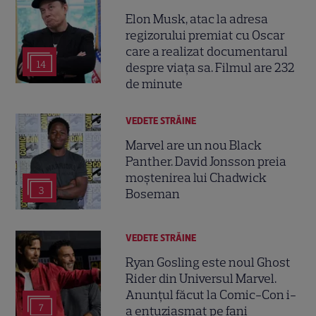
Elon Musk, atac la adresa
regizorului premiat cu Oscar
care a realizat documentarul
14
despre viața sa. Filmul are 232
de minute
VEDETE STRĂINE
Marvel are un nou Black
Panther. David Jonsson preia
moștenirea lui Chadwick
3
Boseman
VEDETE STRĂINE
Ryan Gosling este noul Ghost
Rider din Universul Marvel.
Anunțul făcut la Comic-Con i-
7
a entuziasmat pe fani