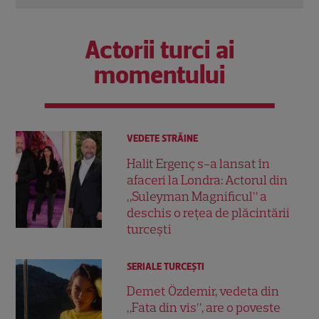
Actorii turci ai
momentului
VEDETE STRĂINE
Halit Ergenç s-a lansat în
afaceri la Londra: Actorul din
„Suleyman Magnificul” a
deschis o rețea de plăcintării
turcești
SERIALE TURCEŞTI
Demet Özdemir, vedeta din
„Fata din vis”, are o poveste