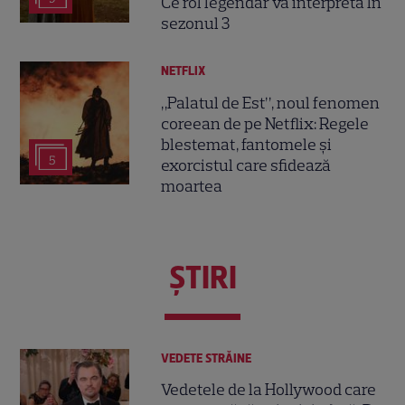
Ce rol legendar va interpreta în
sezonul 3
NETFLIX
„Palatul de Est”, noul fenomen
coreean de pe Netflix: Regele
blestemat, fantomele și
5
exorcistul care sfidează
moartea
ŞTIRI
VEDETE STRĂINE
Vedetele de la Hollywood care