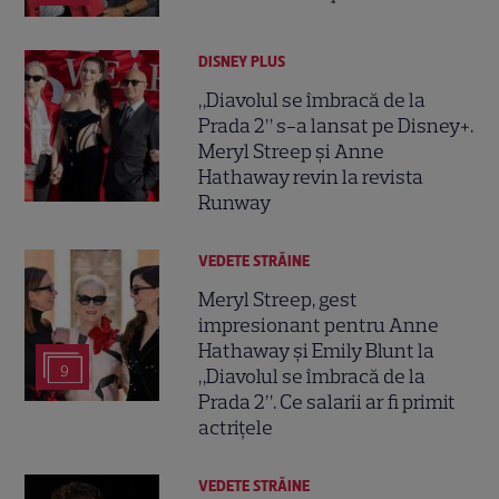
DISNEY PLUS
„Diavolul se îmbracă de la
Prada 2” s-a lansat pe Disney+.
Meryl Streep și Anne
Hathaway revin la revista
Runway
VEDETE STRĂINE
Meryl Streep, gest
impresionant pentru Anne
Hathaway și Emily Blunt la
9
„Diavolul se îmbracă de la
Prada 2”. Ce salarii ar fi primit
actrițele
VEDETE STRĂINE