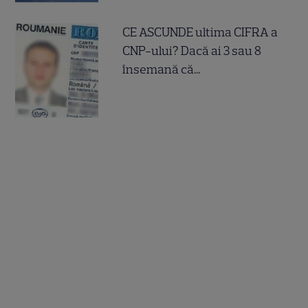
CE ASCUNDE ultima CIFRA a
CNP-ului? Dacă ai 3 sau 8
însemană că...