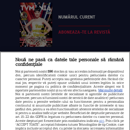
NUMĂRUL CURENT
ABONEAZA-TE LA REVISTĂ
Nouă ne pasă ca datele tale personale să rămână
Libertatea
confidențiale
Libertatea pentru femei
Noi și partenerii noștri
596
stocăm și/sau accesăm informații pe dispozitivul
dvs., precum identificatorii cookie unici pentru prelucrarea datelor cu
GSP
caracter personal. Puteți accepta sau gestiona preferințele dvs. făcând clic
mai jos, respectiv vă puteți opune utilizării unui interes legitim în orice
Știri mondene
moment pe pagina cu politica de confidențialitate. Aceste alegeri vor fi
raportate partenerilor noștri și nu vă vor afecta navigarea.
Mai multe detalii
Noi si partenerii nostri (retelele de socializare si agentiile de publicitate
Avantaje
partenere, precum si furnizorii nostri de servicii de date analitice) prelucram
date pentru a permite website-ului sa functioneze, pentru a personaliza
Elle
continutul si anunturile publicitare afisate in functie de interesele si/sau
profilul dvs., pentru a va oferi functionalitati aferente retelelor de socializare
Unica
si pentru a analiza traficul pe website. Beneficiati de drepturile prevazute de
art. 15-22 din GDPR in legatura cu prelucrarea datelor cu caracter personal.
Retete practice
Aceste drepturi pot fi exercitate prin modalitatea indicata
aici
. Prin click pe
“ACCEPT TOATE”, acceptati folosirea tuturor Tehnologiilor de tip Cookie, care
implica inclusiv acceptul dvs. cu privire la stocarea/accesarea informatiilor