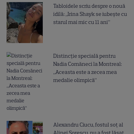
Tabloidele scriu despre o nouă
idilă: „Irina Shayk se iubește cu
starul mai mic cu 11 ani”
Distincție specială pentru
Nadia Comăneci la Montreal:
„Aceasta este a zecea mea
medalie olimpică”
Alexandru Ciucu, fostul soț al
Alinei Sorescu, nu a fost lăsat