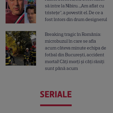
să intre la Nibiru. „Am aflat cu
tristețe”, a povestit el. De ce a
fost întors din drum designerul
Breaking tragic în România:
microbuzul în care se afla
acum câteva minute echipa de
fotbal din București, accident
mortal! Câți morți și câți răniți
sunt până acum
SERIALE