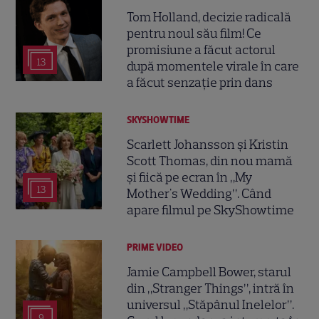
Tom Holland, decizie radicală
pentru noul său film! Ce
promisiune a făcut actorul
13
după momentele virale în care
a făcut senzație prin dans
SKYSHOWTIME
Scarlett Johansson și Kristin
Scott Thomas, din nou mamă
și fiică pe ecran în „My
13
Mother's Wedding”. Când
apare filmul pe SkyShowtime
PRIME VIDEO
Jamie Campbell Bower, starul
din „Stranger Things”, intră în
universul „Stăpânul Inelelor”.
9