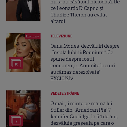
nu s-au căsătorit niciodată. De
ce Leonardo DiCaprio și
Charlize Theron au evitat
altarul
TELEVIZIUNE
Exclusiv
Oana Monea, dezvăluiri despre
„Insula Iubirii: Reuniuni”. Ce
spune despre foștii
16
concurenți: „Anumite lucruri
au rămas nerezolvate”
EXCLUSIV
VEDETE STRĂINE
O mai ții minte pe mama lui
Stifler din „American Pie”?
Jennifer Coolidge, la 64 de ani,
7
dezvăluie greșeala pe care o