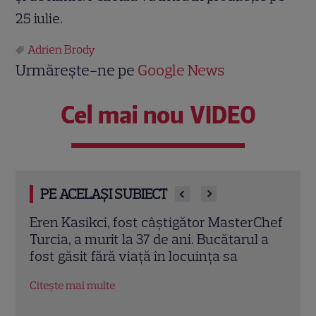
25 iulie.
Adrien Brody
Urmărește-ne pe
Google News
Cel mai nou VIDEO
PE ACELAȘI SUBIECT
rChef
Trei cupluri revin la „Insula Iubirii –
Chel
l a
Reuniuni”. Ce se întâmplă când se
de A
întâlnesc din nou cu Radu Vâlcan
ches
Citește mai multe
Citeș