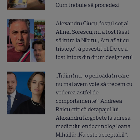
Cum trebuie să procedezi
Alexandru Ciucu, fostul soț al
Alinei Sorescu, nu a fost lăsat
să intre la Nibiru. „Am aflat cu
tristețe”, a povestit el. De ce a
fost întors din drum designerul
„Trăim într-o perioadă în care
nu mai avem voie să trecem cu
vederea astfel de
comportamente”. Andreea
Raicu critică derapajul lui
Alexandru Rogobete la adresa
medicului endocrinolog Ioana
Mihăilă: „Nu este acceptabil”.