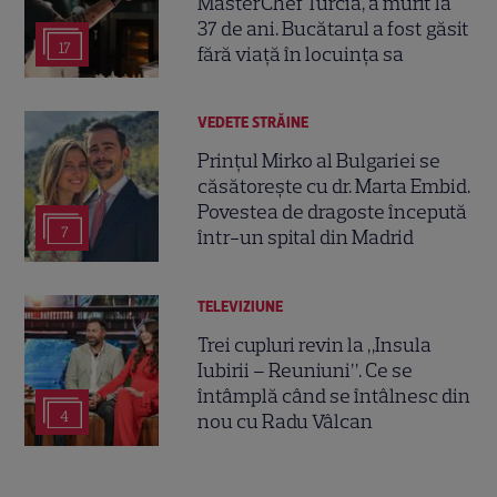
MasterChef Turcia, a murit la
37 de ani. Bucătarul a fost găsit
17
fără viață în locuința sa
VEDETE STRĂINE
Prințul Mirko al Bulgariei se
căsătorește cu dr. Marta Embid.
Povestea de dragoste începută
7
într-un spital din Madrid
TELEVIZIUNE
Trei cupluri revin la „Insula
Iubirii – Reuniuni”. Ce se
întâmplă când se întâlnesc din
4
nou cu Radu Vâlcan