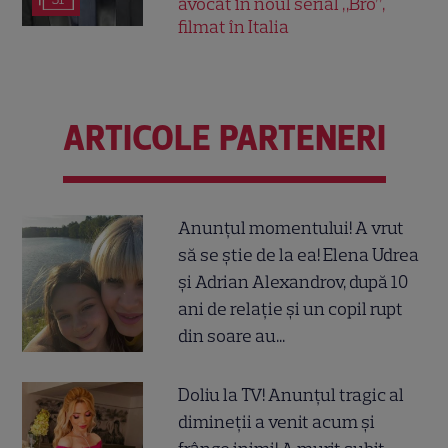
avocat în noul serial „Bro”,
filmat în Italia
ARTICOLE PARTENERI
Anunțul momentului! A vrut
să se știe de la ea! Elena Udrea
și Adrian Alexandrov, după 10
ani de relație și un copil rupt
din soare au...
Doliu la TV! Anunțul tragic al
dimineții a venit acum și