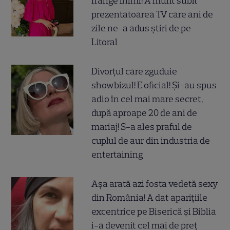
frânge inimi! A murit subit
prezentatoarea TV care ani de
zile ne-a adus știri de pe
Litoral
Divorțul care zguduie
showbizul! E oficial! Și-au spus
adio în cel mai mare secret,
după aproape 20 de ani de
mariaj! S-a ales praful de
cuplul de aur din industria de
entertaining
Așa arată azi fosta vedetă sexy
din România! A dat aparițiile
excentrice pe Biserică și Biblia
i-a devenit cel mai de preț