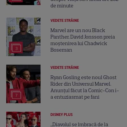
de minute
VEDETE STRĂINE
Marvel are un nou Black
Panther. David Jonsson preia
moștenirea lui Chadwick
3
Boseman
VEDETE STRĂINE
Ryan Gosling este noul Ghost
Rider din Universul Marvel.
Anunțul făcut la Comic-Con i-
7
a entuziasmat pe fani
DISNEY PLUS
„Diavolul se îmbracă de la