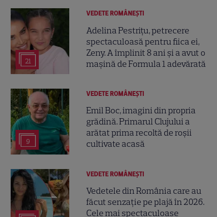
VEDETE ROMÂNEŞTI
Adelina Pestrițu, petrecere
spectaculoasă pentru fiica ei,
Zeny. A împlinit 8 ani și a avut o
21
mașină de Formula 1 adevărată
VEDETE ROMÂNEŞTI
Emil Boc, imagini din propria
grădină. Primarul Clujului a
arătat prima recoltă de roșii
9
cultivate acasă
VEDETE ROMÂNEŞTI
Vedetele din România care au
făcut senzație pe plajă în 2026.
Cele mai spectaculoase