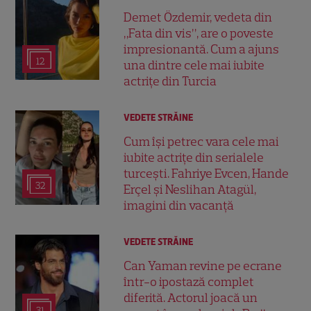
Demet Özdemir, vedeta din
„Fata din vis”, are o poveste
impresionantă. Cum a ajuns
12
una dintre cele mai iubite
actrițe din Turcia
VEDETE STRĂINE
Cum își petrec vara cele mai
iubite actrițe din serialele
turcești. Fahriye Evcen, Hande
32
Erçel și Neslihan Atagül,
imagini din vacanță
VEDETE STRĂINE
Can Yaman revine pe ecrane
într-o ipostază complet
diferită. Actorul joacă un
31