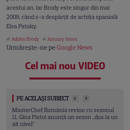
acestui an, iar Brody este singur din mai
2009, când s-a despărţit de actriţa spaniolă
Elsa Pataky.
Adrien Brody
January Jones
Urmărește-ne pe
Google News
Cel mai nou VIDEO
PE ACELAȘI SUBIECT
onul
„Îmi este frică de Nea Mărin, dar vreau să
„Cara
la un
arăt ce pot”. Ce vedete intră în noua
în R
ediție „Poftiți pe la noi – Poftiți la
inspi