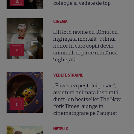
15
colecție și vedete de top
CINEMA
Eli Roth revine cu „Omul cu
înghețata mortală”. Filmul
horror în care copiii devin
5
criminali după ce mănâncă
înghețată
VEDETE STRĂINE
„Povestea peștelui posac”,
aventura animată inspirată
dintr-un bestseller The New
11
York Times, ajunge în
cinematografe pe 7 august
NETFLIX