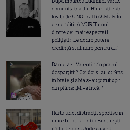
După moartea Ludmilei Vartic,
comunitatea din Hîncești este
lovită de O NOUĂ TRAGEDIE. În
ce condiții A MURIT unul
dintre cei mai respectați
polițiști: "Le dorim putere,
credință și alinare pentru a..."
Daniela și Valentin, în pragul
despărțirii? Cei doi s-au strâns
în brațe și abia s-au putut opri
din plâns: „Mi-e frică...”
Harta unei distracții sportive în
mare trend la noi în București:
padle tennis. Unde găsești