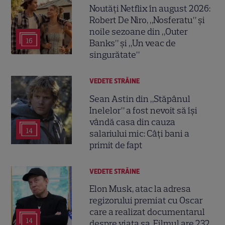
Noutăți Netflix în august 2026:
Robert De Niro, „Nosferatu” și
noile sezoane din „Outer
16
Banks” și „Un veac de
singurătate”
VEDETE STRĂINE
Sean Astin din „Stăpânul
Inelelor” a fost nevoit să își
vândă casa din cauza
14
salariului mic: Câți bani a
primit de fapt
VEDETE STRĂINE
Elon Musk, atac la adresa
regizorului premiat cu Oscar
care a realizat documentarul
14
despre viața sa. Filmul are 232