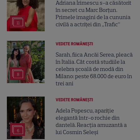
Adriana Irimescu s-a căsătorit
în secret cu Marc Borțun.
Primele imagini de la cununia
11
civilă a actriței din „Trafic”
VEDETE ROMÂNEŞTI
Sarah, fiica Ancăi Serea, pleacă
în Italia. Cât costă studiile la
celebra școală de modă din
8
Milano: peste 68.000 de euro în
trei ani
VEDETE ROMÂNEŞTI
Adela Popescu, apariție
elegantă într-o rochie din
dantelă. Reacția amuzantă a
6
lui Cosmin Seleși