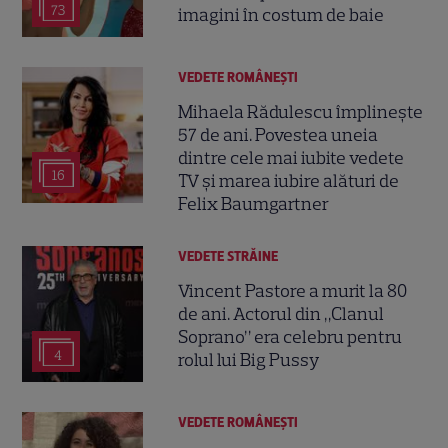
73
imagini în costum de baie
VEDETE ROMÂNEŞTI
Mihaela Rădulescu împlinește
57 de ani. Povestea uneia
dintre cele mai iubite vedete
16
TV și marea iubire alături de
Felix Baumgartner
VEDETE STRĂINE
Vincent Pastore a murit la 80
de ani. Actorul din „Clanul
Soprano” era celebru pentru
4
rolul lui Big Pussy
VEDETE ROMÂNEŞTI