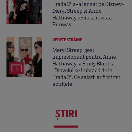
Prada 2” s-a lansat pe Disney+.
Meryl Streep și Anne
Hathaway revin la revista
Runway
VEDETE STRĂINE
Meryl Streep, gest
impresionant pentru Anne
Hathaway și Emily Blunt la
9
„Diavolul se îmbracă de la
Prada 2”. Ce salarii ar fi primit
actrițele
ŞTIRI