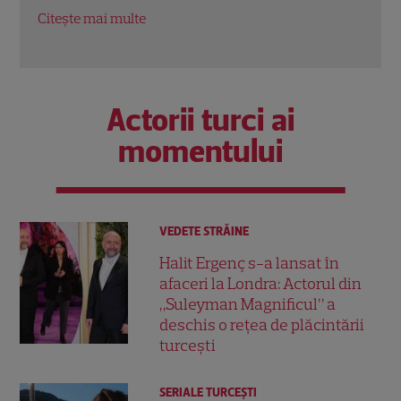
întrecere”
Citeș
Citește mai multe
Actorii turci ai
momentului
VEDETE STRĂINE
Halit Ergenç s-a lansat în
afaceri la Londra: Actorul din
„Suleyman Magnificul” a
deschis o rețea de plăcintării
turcești
SERIALE TURCEŞTI