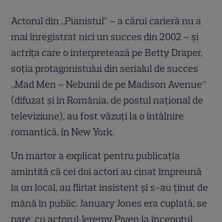
Actorul din „Pianistul” – a cărui carieră nu a
mai înregistrat nici un succes din 2002 – şi
actriţa care o interpretează pe Betty Draper,
soţia protagonistului din serialul de succes
„Mad Men – Nebunii de pe Madison Avenue”
(difuzat şi în România, de postul naţional de
televiziune), au fost văzuţi la o întâlnire
romantică, în New York.
Un martor a explicat pentru publicaţia
amintită că cei doi actori au cinat împreună
la un local, au flirtat insistent şi s-au ţinut de
mână în public. January Jones era cuplată, se
pare, cu actorul Jeremy Piven la începutul