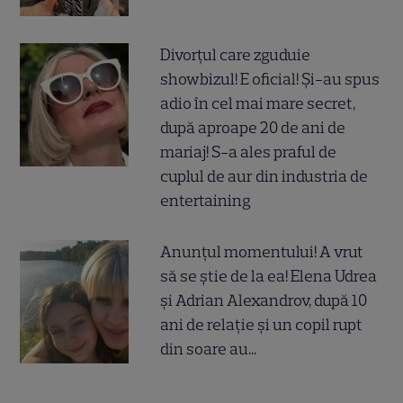
Divorțul care zguduie
showbizul! E oficial! Și-au spus
adio în cel mai mare secret,
după aproape 20 de ani de
mariaj! S-a ales praful de
cuplul de aur din industria de
entertaining
Anunțul momentului! A vrut
să se știe de la ea! Elena Udrea
și Adrian Alexandrov, după 10
ani de relație și un copil rupt
din soare au...