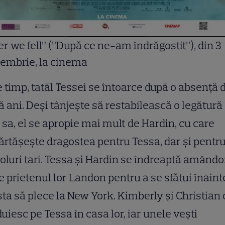
er we fell” (”După ce ne-am îndrăgostit”), din 3
embrie, la cinema
e timp, tatăl Tessei se întoarce după o absență 
 ani. Deși tânjește să restabilească o legătură
a sa, el se apropie mai mult de Hardin, cu care
rtășește dragostea pentru Tessa, dar și pentr
oluri tari. Tessa și Hardin se îndreaptă amândo
e prietenul lor Landon pentru a se sfătui înaint
ta să plece la New York. Kimberly și Christian 
uiesc pe Tessa în casa lor, iar unele vești