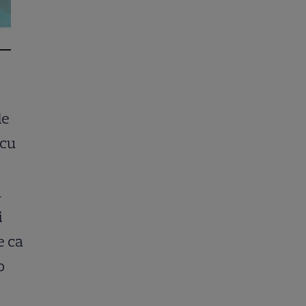
de
 cu
u
i
e ca
o