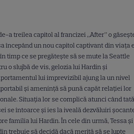
de-a treilea capitol al francizei „After” o găseșt
a începând un nou capitol captivant din viața e
 în timp ce se pregătește să se mute la Seattle
ru o slujbă de vis, gelozia lui Hardin și
ortamentul lui imprevizibil ajung la un nivel
portabil și amenință să pună capăt relației lor
onale. Situația lor se complică atunci când tată
ei se întoarce și ies la iveală dezvăluiri șocant
re familia lui Hardin. În cele din urmă, Tessa și
in trebuie să decidă dacă merită să se lupte