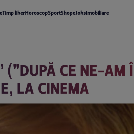
te
Timp liber
Horoscop
Sport
Shop
eJobs
Imobiliare
” (”DUPĂ CE NE-AM 
IE, LA CINEMA