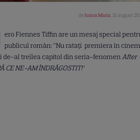
de
Ioana Maria
,
31 august 202
H
ero Fiennes Tiffin are un mesaj special pentr
publicul român: ”Nu ratați premiera în cinem
i de-al treilea capitol din seria-fenomen
After 
Ă CE NE-AM ÎNDRĂGOSTIT!
”