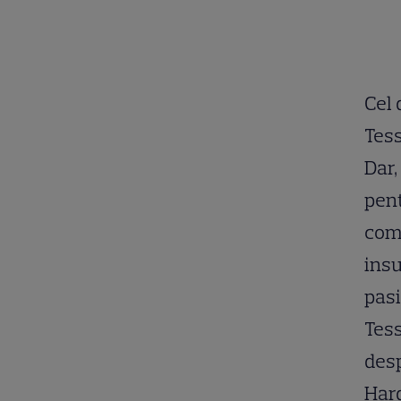
Cel 
Tess
Dar,
pent
comp
insu
pasi
Tess
desp
Hard