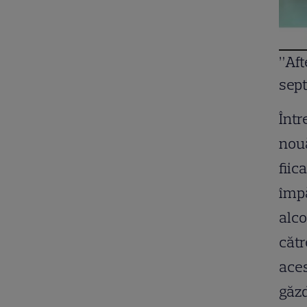
”Aft
sept
Într
nouă
fiic
împă
alco
cătr
aces
găzd