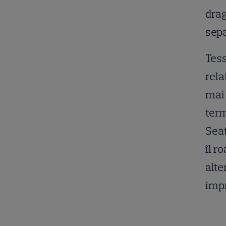
drag
sepa
Tess
rela
mai 
term
Seat
îl r
alte
împr