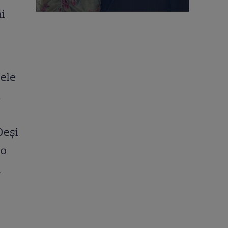
ăi
cele
a
Deși
 o
i