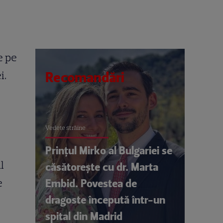
e pe
i.
Recomandări
Vedete străine
Prințul Mirko al Bulgariei se
l
căsătorește cu dr. Marta
e
Embid. Povestea de
dragoste începută într-un
spital din Madrid