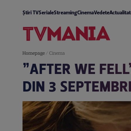
Știri TV
Seriale
Streaming
Cinema
Vedete
Actualita
Homepage
/
Cinema
”AFTER WE FELL
DIN 3 SEPTEMBR