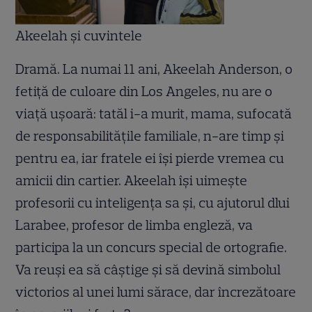
Akeelah şi cuvintele
Dramă. La numai 11 ani, Akeelah Anderson, o
fetiţă de culoare din Los Angeles, nu are o
viaţă uşoară: tatăl i-a murit, mama, sufocată
de responsabilităţile familiale, n-are timp şi
pentru ea, iar fratele ei îşi pierde vremea cu
amicii din cartier. Akeelah îşi uimeşte
profesorii cu inteligenţa sa şi, cu ajutorul dlui
Larabee, profesor de limba engleză, va
participa la un concurs special de ortografie.
Va reuşi ea să câştige şi să devină simbolul
victorios al unei lumi sărace, dar încrezătoare