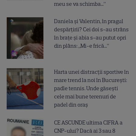
meu se va schimba...”
Daniela și Valentin, în pragul
despărțirii? Cei doi s-au strâns
în brațe și abia s-au putut opri
din plâns: „Mi-e frică...”
Harta unei distracții sportive în
mare trend la noi în București:
padle tennis. Unde găsești
cele mai bune terenuri de
padel din oraș
CE ASCUNDE ultima CIFRA a
CNP-ului? Dacă ai 3 sau 8