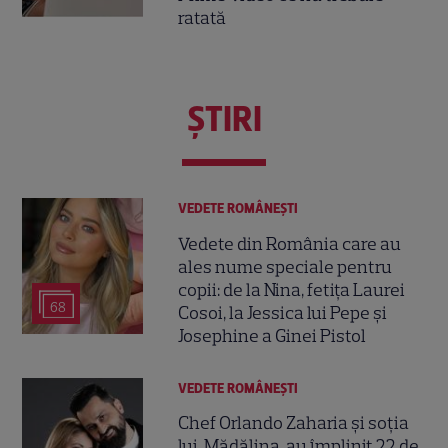
ratată
ŞTIRI
VEDETE ROMÂNEŞTI
Vedete din România care au
ales nume speciale pentru
copii: de la Nina, fetița Laurei
68
Cosoi, la Jessica lui Pepe și
Josephine a Ginei Pistol
VEDETE ROMÂNEŞTI
Chef Orlando Zaharia și soția
lui, Mădălina, au împlinit 22 de