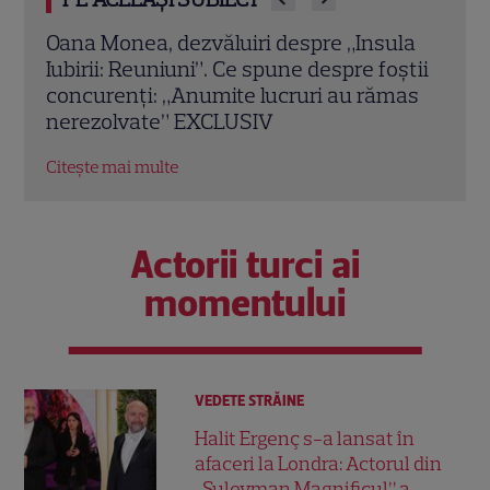
la
Chef Orlando Zaharia și soția lui,
Cine
știi
Mădălina, au împlinit 22 de ani de
Laur
mas
căsnicie. Cum arătau în ziua nunții și
de i
povestea lor de iubire
Citeș
Citește mai multe
Actorii turci ai
momentului
VEDETE STRĂINE
Halit Ergenç s-a lansat în
afaceri la Londra: Actorul din
„Suleyman Magnificul” a