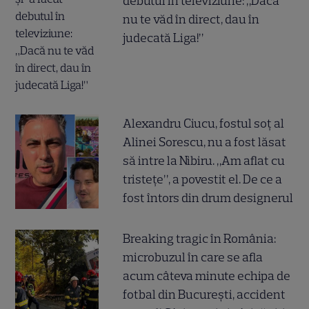
debutul în televiziune: „Dacă
nu te văd în direct, dau în
judecată Liga!”
Alexandru Ciucu, fostul soț al
Alinei Sorescu, nu a fost lăsat
să intre la Nibiru. „Am aflat cu
tristețe”, a povestit el. De ce a
fost întors din drum designerul
Breaking tragic în România:
microbuzul în care se afla
acum câteva minute echipa de
fotbal din București, accident