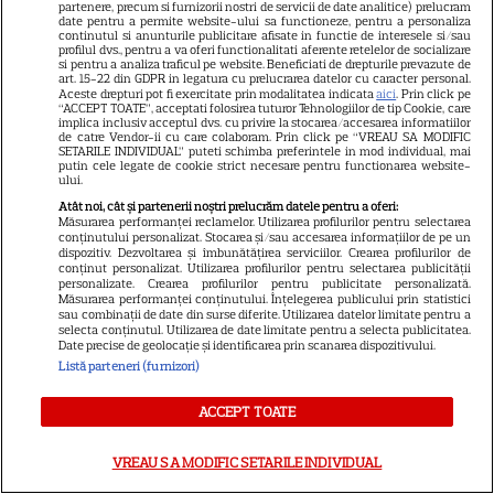
partenere, precum si furnizorii nostri de servicii de date analitice) prelucram
VEDETE ROMÂNEŞTI
date pentru a permite website-ului sa functioneze, pentru a personaliza
continutul si anunturile publicitare afisate in functie de interesele si/sau
profilul dvs., pentru a va oferi functionalitati aferente retelelor de socializare
Cezar Ouatu a devenit tată
si pentru a analiza traficul pe website. Beneficiati de drepturile prevazute de
pentru prima dată la 46 de ani.
art. 15-22 din GDPR in legatura cu prelucrarea datelor cu caracter personal.
Aceste drepturi pot fi exercitate prin modalitatea indicata
aici
. Prin click pe
Ce nume deosebit a ales
“ACCEPT TOATE”, acceptati folosirea tuturor Tehnologiilor de tip Cookie, care
implica inclusiv acceptul dvs. cu privire la stocarea/accesarea informatiilor
4
pentru fetița lui
de catre Vendor-ii cu care colaboram. Prin click pe “VREAU SA MODIFIC
SETARILE INDIVIDUAL” puteti schimba preferintele in mod individual, mai
putin cele legate de cookie strict necesare pentru functionarea website-
ului.
VEDETE STRĂINE
Atât noi, cât și partenerii noștri prelucrăm datele pentru a oferi:
Măsurarea performanței reclamelor. Utilizarea profilurilor pentru selectarea
Jennifer Garner, ieșire rară la
conținutului personalizat. Stocarea și/sau accesarea informațiilor de pe un
dispozitiv. Dezvoltarea și îmbunătățirea serviciilor. Crearea profilurilor de
prânz cu fiica ei, Violet. Cum au
conținut personalizat. Utilizarea profilurilor pentru selectarea publicității
personalizate. Crearea profilurilor pentru publicitate personalizată.
fost surprinse cele două
Măsurarea performanței conținutului. Înțelegerea publicului prin statistici
sau combinații de date din surse diferite. Utilizarea datelor limitate pentru a
selecta conținutul. Utilizarea de date limitate pentru a selecta publicitatea.
Date precise de geolocație și identificarea prin scanarea dispozitivului.
Listă parteneri (furnizori)
VEDETE STRĂINE
ACCEPT TOATE
Prințul Mirko al Bulgariei se
căsătorește cu dr. Marta Embid.
VREAU SA MODIFIC SETARILE INDIVIDUAL
Povestea de dragoste începută
7