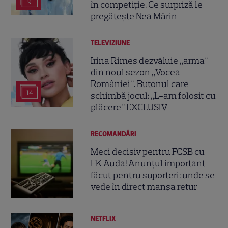
9
în competiție. Ce surpriză le
pregătește Nea Mărin
TELEVIZIUNE
Irina Rimes dezvăluie „arma”
din noul sezon „Vocea
României”. Butonul care
14
schimbă jocul: „L-am folosit cu
plăcere” EXCLUSIV
RECOMANDĂRI
Meci decisiv pentru FCSB cu
FK Auda! Anunțul important
făcut pentru suporteri: unde se
vede în direct manșa retur
NETFLIX