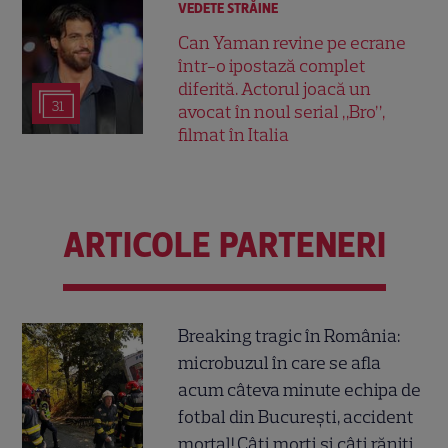
VEDETE STRĂINE
Can Yaman revine pe ecrane
într-o ipostază complet
diferită. Actorul joacă un
31
avocat în noul serial „Bro”,
filmat în Italia
ARTICOLE PARTENERI
Breaking tragic în România:
microbuzul în care se afla
acum câteva minute echipa de
fotbal din București, accident
mortal! Câți morți și câți răniți