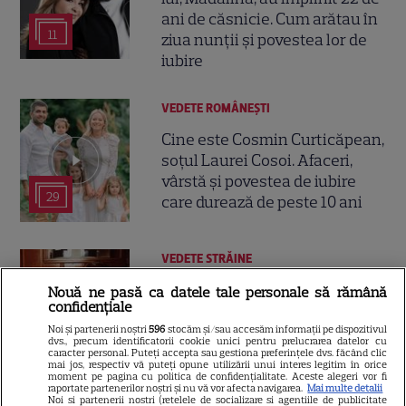
ani de căsnicie. Cum arătau în
11
ziua nunții și povestea lor de
iubire
VEDETE ROMÂNEŞTI
Cine este Cosmin Curticăpean,
soțul Laurei Cosoi. Afaceri,
vârstă și povestea de iubire
29
care durează de peste 10 ani
VEDETE STRĂINE
O mai ții minte pe mama lui
Nouă ne pasă ca datele tale personale să rămână
confidențiale
Stifler din „American Pie”?
Jennifer Coolidge, la 64 de ani,
Noi și partenerii noștri
596
stocăm și/sau accesăm informații pe dispozitivul
dvs., precum identificatorii cookie unici pentru prelucrarea datelor cu
7
dezvăluie greșeala pe care o
caracter personal. Puteți accepta sau gestiona preferințele dvs. făcând clic
mai jos, respectiv vă puteți opune utilizării unui interes legitim în orice
regretă și astăzi
moment pe pagina cu politica de confidențialitate. Aceste alegeri vor fi
raportate partenerilor noștri și nu vă vor afecta navigarea.
Mai multe detalii
Noi si partenerii nostri (retelele de socializare si agentiile de publicitate