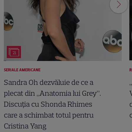
21
SERIALE AMERICANE
R
Sandra Oh dezvăluie de ce a
plecat din „Anatomia lui Grey”.
Discuția cu Shonda Rhimes
care a schimbat totul pentru
Cristina Yang