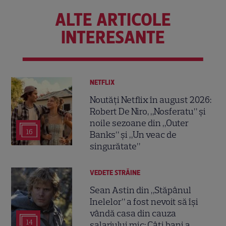
ALTE ARTICOLE
INTERESANTE
NETFLIX
Noutăți Netflix în august 2026:
Robert De Niro, „Nosferatu” și
noile sezoane din „Outer
16
Banks” și „Un veac de
singurătate”
VEDETE STRĂINE
Sean Astin din „Stăpânul
Inelelor” a fost nevoit să își
vândă casa din cauza
14
salariului mic: Câți bani a