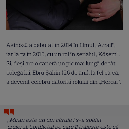
Akinözü a debutat în 2014 în filmul „Azrail”,
iar la tv în 2015, cu un rol în serialul „Kösem”.
Și, deși are o carieră un pic mai lungă decât
colega lui, Ebru Şahin (26 de ani), la fel ca ea,
a devenit celebru datorită rolului din „Hercai”.
„Miran este un om căruia i s-a spălat
creierul. Conflictul pe care îl trăiește este că