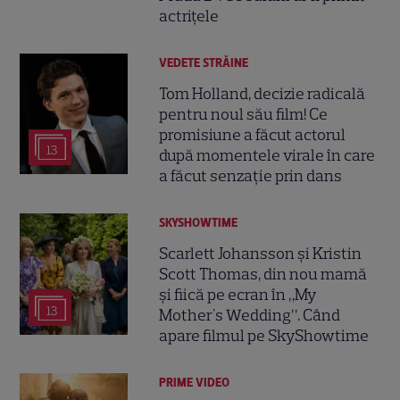
actrițele
VEDETE STRĂINE
Tom Holland, decizie radicală
pentru noul său film! Ce
promisiune a făcut actorul
13
după momentele virale în care
a făcut senzație prin dans
SKYSHOWTIME
Scarlett Johansson și Kristin
Scott Thomas, din nou mamă
și fiică pe ecran în „My
13
Mother's Wedding”. Când
apare filmul pe SkyShowtime
PRIME VIDEO