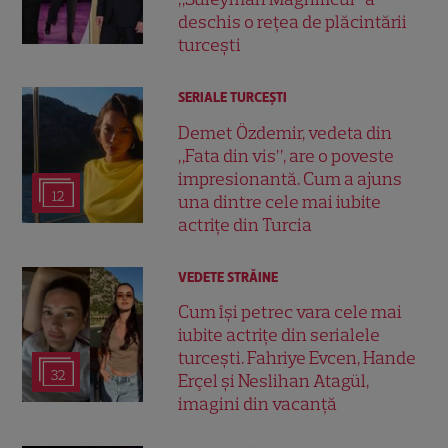
deschis o rețea de plăcintării
turcești
SERIALE TURCEŞTI
Demet Özdemir, vedeta din
„Fata din vis”, are o poveste
impresionantă. Cum a ajuns
12
una dintre cele mai iubite
actrițe din Turcia
VEDETE STRĂINE
Cum își petrec vara cele mai
iubite actrițe din serialele
turcești. Fahriye Evcen, Hande
32
Erçel și Neslihan Atagül,
imagini din vacanță