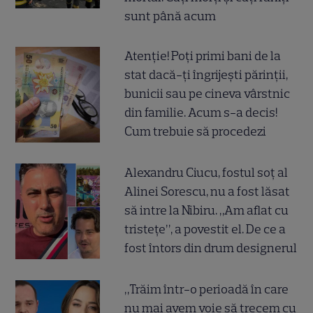
sunt până acum
Atenție! Poți primi bani de la
stat dacă-ți îngrijești părinții,
bunicii sau pe cineva vârstnic
din familie. Acum s-a decis!
Cum trebuie să procedezi
Alexandru Ciucu, fostul soț al
Alinei Sorescu, nu a fost lăsat
să intre la Nibiru. „Am aflat cu
tristețe”, a povestit el. De ce a
fost întors din drum designerul
„Trăim într-o perioadă în care
nu mai avem voie să trecem cu