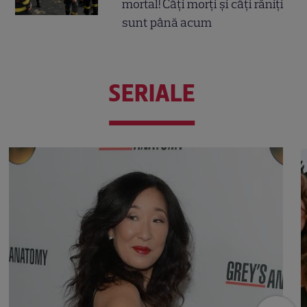
mortal! Câți morți și câți răniți
sunt până acum
SERIALE