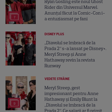
Ryan Gosling este noul Ghost
Rider din Universul Marvel.
Anunțul făcut la Comic-Con i-
7
a entuziasmat pe fani
DISNEY PLUS
„Diavolul se îmbracă de la
Prada 2” s-a lansat pe Disney+.
Meryl Streep și Anne
Hathaway revin la revista
Runway
VEDETE STRĂINE
Meryl Streep, gest
impresionant pentru Anne
Hathaway și Emily Blunt la
9
„Diavolul se îmbracă de la
Prada 2”. Ce salarii ar fi primit