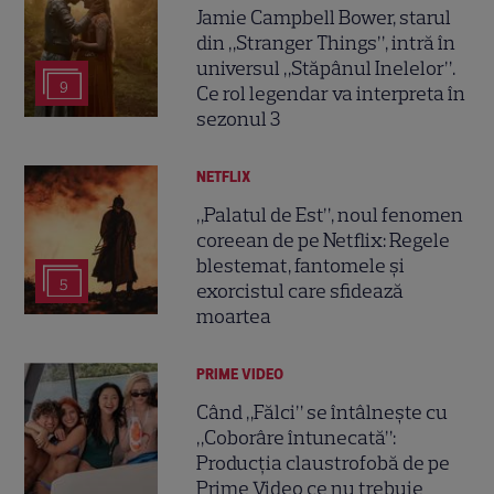
Jamie Campbell Bower, starul
din „Stranger Things”, intră în
universul „Stăpânul Inelelor”.
9
Ce rol legendar va interpreta în
sezonul 3
NETFLIX
„Palatul de Est”, noul fenomen
coreean de pe Netflix: Regele
blestemat, fantomele și
5
exorcistul care sfidează
moartea
PRIME VIDEO
Când „Fălci” se întâlnește cu
„Coborâre întunecată”:
Producția claustrofobă de pe
Prime Video ce nu trebuie