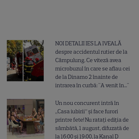
NOI DETALII IES LA IVEALĂ
despre accidentul rutier de la
Câmpulung. Ce viteză avea
microbuzul în care se aflau cei
de la Dinamo 2 înainte de
intrarea în curbă: "A venit în..."
Un nou concurent intră în
„Casa iubirii” și face furori
printre fete! Nu ratați ediția de
sâmbătă, 1 august, difuzată de
la 16:00 și 19:00, la Kanal D