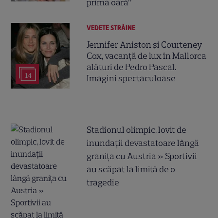
prima oară”
VEDETE STRĂINE
Jennifer Aniston și Courteney
Cox, vacanță de lux în Mallorca
alături de Pedro Pascal.
14
Imagini spectaculoase
Stadionul olimpic, lovit de
inundații devastatoare lângă
granița cu Austria » Sportivii
au scăpat la limită de o
tragedie