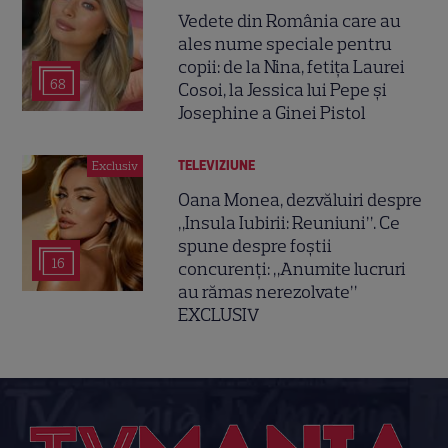
Vedete din România care au
ales nume speciale pentru
copii: de la Nina, fetița Laurei
68
Cosoi, la Jessica lui Pepe și
Josephine a Ginei Pistol
TELEVIZIUNE
Exclusiv
Oana Monea, dezvăluiri despre
„Insula Iubirii: Reuniuni”. Ce
spune despre foștii
16
concurenți: „Anumite lucruri
au rămas nerezolvate”
EXCLUSIV