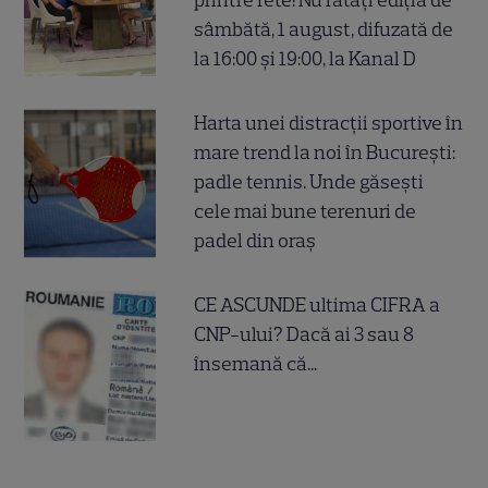
printre fete! Nu ratați ediția de
sâmbătă, 1 august, difuzată de
la 16:00 și 19:00, la Kanal D
Harta unei distracții sportive în
mare trend la noi în București:
padle tennis. Unde găsești
cele mai bune terenuri de
padel din oraș
CE ASCUNDE ultima CIFRA a
CNP-ului? Dacă ai 3 sau 8
însemană că...