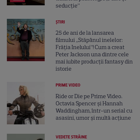
seducție”
ȘTIRI
25 de ani de la lansarea
filmului „Stăpânul inelelor:
Frăția Inelului”! Cum a creat
Peter Jackson una dintre cele
mai iubite producții fantasy din
istorie
PRIME VIDEO
Ride or Die pe Prime Video.
Octavia Spencer și Hannah
Waddingham, într-un serial cu
asasini, umor și multă acțiune
VEDETE STRĂINE