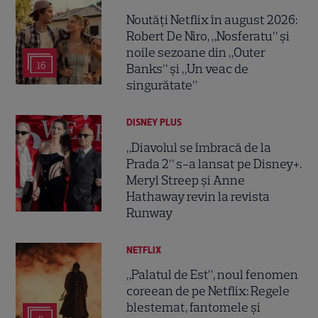
Noutăți Netflix în august 2026:
Robert De Niro, „Nosferatu” și
noile sezoane din „Outer
16
Banks” și „Un veac de
singurătate”
DISNEY PLUS
„Diavolul se îmbracă de la
Prada 2” s-a lansat pe Disney+.
Meryl Streep și Anne
Hathaway revin la revista
Runway
NETFLIX
„Palatul de Est”, noul fenomen
coreean de pe Netflix: Regele
blestemat, fantomele și