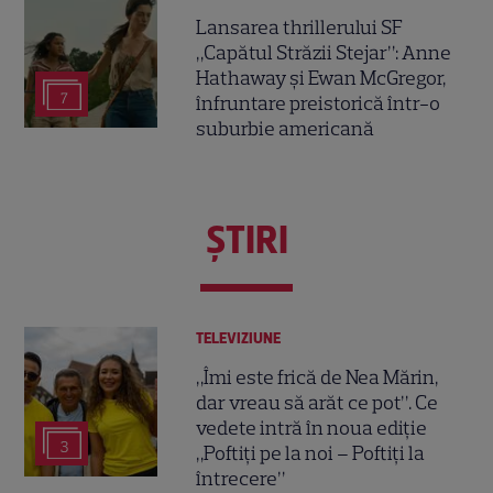
Lansarea thrillerului SF
„Capătul Străzii Stejar”: Anne
Hathaway și Ewan McGregor,
7
înfruntare preistorică într-o
suburbie americană
ŞTIRI
TELEVIZIUNE
„Îmi este frică de Nea Mărin,
dar vreau să arăt ce pot”. Ce
vedete intră în noua ediție
3
„Poftiți pe la noi – Poftiți la
întrecere”