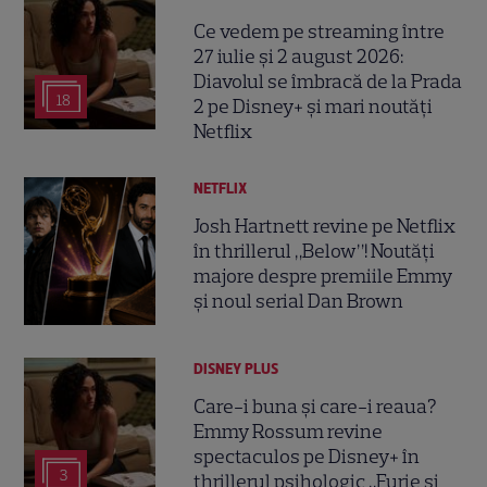
Ce vedem pe streaming între
27 iulie și 2 august 2026:
Diavolul se îmbracă de la Prada
18
2 pe Disney+ și mari noutăți
Netflix
NETFLIX
Josh Hartnett revine pe Netflix
în thrillerul „Below”! Noutăți
majore despre premiile Emmy
și noul serial Dan Brown
DISNEY PLUS
Care-i buna și care-i reaua?
Emmy Rossum revine
spectaculos pe Disney+ în
3
thrillerul psihologic „Furie și