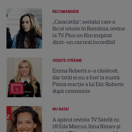
RECOMANDĂRI
„Caracatița”, serialul care a
făcut istorie în România, revine
la TV. Plus un film inspirat
dintr-un caz real incredibil
VEDETE STRĂINE
Emma Roberts s-a căsătorit,
dar tatăl ei nu a fost la nuntă.
Prima reacție a lui Eric Roberts
9
după ceremonie
NU RATA!
A apărut revista TV Satelit nr.
16! Eda Marcus, Irina Rimes și