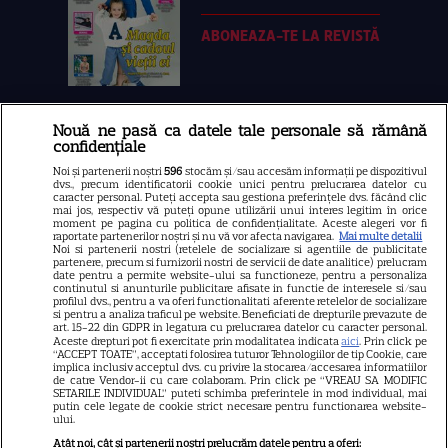
ABONEAZA-TE LA REVISTĂ
Nouă ne pasă ca datele tale personale să rămână
Libertatea
confidențiale
Libertatea pentru femei
Noi și partenerii noștri
596
stocăm și/sau accesăm informații pe dispozitivul
dvs., precum identificatorii cookie unici pentru prelucrarea datelor cu
GSP
caracter personal. Puteți accepta sau gestiona preferințele dvs. făcând clic
mai jos, respectiv vă puteți opune utilizării unui interes legitim în orice
Știri mondene
moment pe pagina cu politica de confidențialitate. Aceste alegeri vor fi
raportate partenerilor noștri și nu vă vor afecta navigarea.
Mai multe detalii
Noi si partenerii nostri (retelele de socializare si agentiile de publicitate
Avantaje
partenere, precum si furnizorii nostri de servicii de date analitice) prelucram
date pentru a permite website-ului sa functioneze, pentru a personaliza
Elle
continutul si anunturile publicitare afisate in functie de interesele si/sau
profilul dvs., pentru a va oferi functionalitati aferente retelelor de socializare
Unica
si pentru a analiza traficul pe website. Beneficiati de drepturile prevazute de
art. 15-22 din GDPR in legatura cu prelucrarea datelor cu caracter personal.
Retete practice
Aceste drepturi pot fi exercitate prin modalitatea indicata
aici
. Prin click pe
“ACCEPT TOATE”, acceptati folosirea tuturor Tehnologiilor de tip Cookie, care
implica inclusiv acceptul dvs. cu privire la stocarea/accesarea informatiilor
de catre Vendor-ii cu care colaboram. Prin click pe “VREAU SA MODIFIC
SETARILE INDIVIDUAL” puteti schimba preferintele in mod individual, mai
URMĂREȘTE-NE PE
putin cele legate de cookie strict necesare pentru functionarea website-
ului.
Atât noi, cât și partenerii noștri prelucrăm datele pentru a oferi: