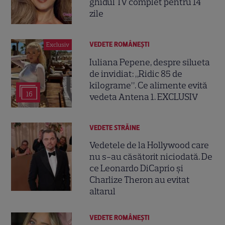
ghidul TV complet pentru 14
zile
VEDETE ROMÂNEŞTI
Exclusiv
Iuliana Pepene, despre silueta
de invidiat: „Ridic 85 de
kilograme”. Ce alimente evită
16
vedeta Antena 1. EXCLUSIV
VEDETE STRĂINE
Vedetele de la Hollywood care
nu s-au căsătorit niciodată. De
ce Leonardo DiCaprio și
Charlize Theron au evitat
altarul
VEDETE ROMÂNEŞTI