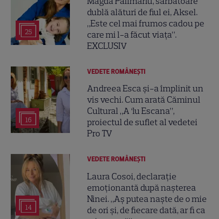
Magda Pălimariu, sărbătoare
dublă alături de fiul ei, Aksel.
„Este cel mai frumos cadou pe
25
care mi l-a făcut viața”.
EXCLUSIV
VEDETE ROMÂNEŞTI
Andreea Esca și-a împlinit un
vis vechi. Cum arată Căminul
Cultural „A ‘lu Escana”,
16
proiectul de suflet al vedetei
Pro TV
VEDETE ROMÂNEŞTI
Laura Cosoi, declarație
emoționantă după nașterea
Ninei. „Aș putea naște de o mie
14
de ori și, de fiecare dată, ar fi ca