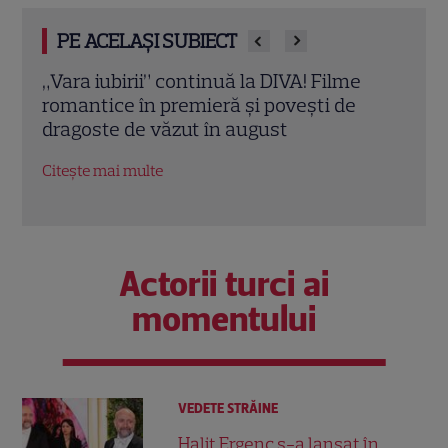
PE ACELAȘI SUBIECT
Echipa roșie a câștigat la Poftiți pe la noi!
„Fat
Ce provocări le pregătește Nea Mărin
treb
concurenților diseară
cu Ç
Citește mai multe
Citeș
Actorii turci ai
momentului
VEDETE STRĂINE
Halit Ergenç s-a lansat în