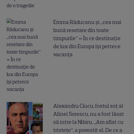
Emma Răducanu și „cea mai
bună resetare din toate
timpurile” » În ce destinație
de lux din Europa își petrece
vacanța
Alexandru Ciucu, fostul soț al
Alinei Sorescu, nu a fost lăsat
să intre la Nibiru. „Am aflat cu
tristețe”, a povestit el. De ce a