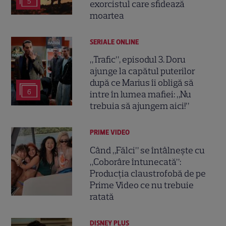
5
exorcistul care sfidează
moartea
SERIALE ONLINE
„Trafic”, episodul 3. Doru
ajunge la capătul puterilor
după ce Marius îi obligă să
6
intre în lumea mafiei: „Nu
trebuia să ajungem aici!”
PRIME VIDEO
Când „Fălci” se întâlnește cu
„Coborâre întunecată”:
Producția claustrofobă de pe
Prime Video ce nu trebuie
ratată
DISNEY PLUS