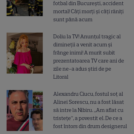
fotbal din București, accident
mortal! Câți morți și câți răniți
sunt până acum
Doliu la TV! Anunțul tragic al
dimineții a venit acum și
frânge inimi! A murit subit
prezentatoarea TV care ani de
zile ne-a adus știri de pe
Litoral
Alexandru Ciucu, fostul soț al
Alinei Sorescu, nu a fost lăsat
să intre la Nibiru. „Am aflat cu
tristețe”, a povestit el. De ce a
fost întors din drum designerul