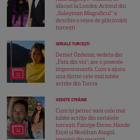
afaceri la Londra: Actorul din
„Suleyman Magnificul” a
deschis o rețea de plăcintării
turcești
SERIALE TURCEŞTI
Demet Özdemir, vedeta din
„Fata din vis”, are o poveste
impresionantă. Cum a ajuns
12
una dintre cele mai iubite
actrițe din Turcia
VEDETE STRĂINE
Cum își petrec vara cele mai
iubite actrițe din serialele
turcești. Fahriye Evcen, Hande
32
Erçel și Neslihan Atagül,
imagini din vacanță