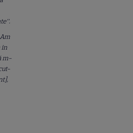
nte”.
„Am
 în
că m-
cut-
t],