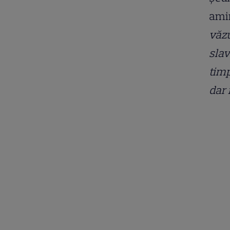
amin
văzu
slav
timp
dar 