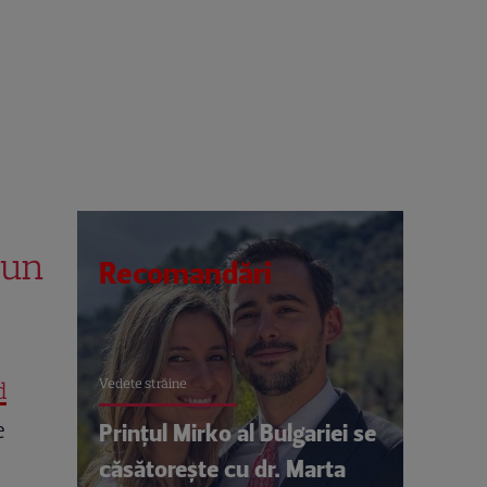
 un
Recomandări
Vedete străine
d
e
Prințul Mirko al Bulgariei se
căsătorește cu dr. Marta