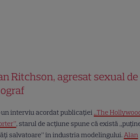
an Ritchson, agresat sexual de
tograf
-un interviu acordat publicației
„The Hollywoo
orter”
, starul de acțiune spune că există „puțin
tăți salvatoare” în industria modelingului.
Alan