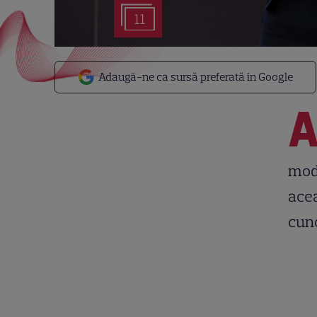
11
Adaugă-ne ca sursă preferată în Google
mode
acea
cuno