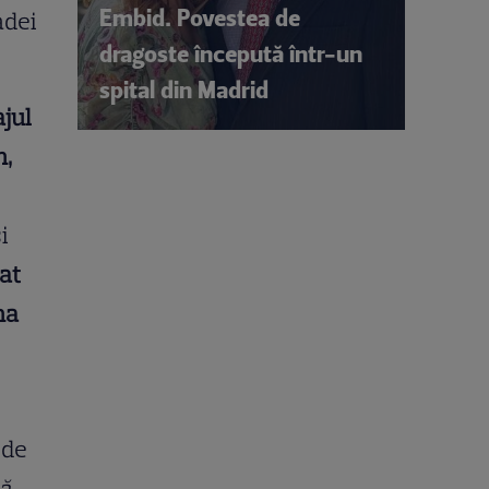
Embid. Povestea de
adei
dragoste începută într-un
spital din Madrid
jul
n,
i
sat
na
 de
că