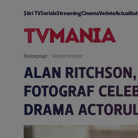
Știri TV
Seriale
Streaming
Cinema
Vedete
Actualita
Homepage
/
Vedete străine
ALAN RITCHSON,
FOTOGRAF CELEB
DRAMA ACTORUL