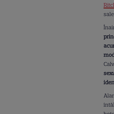
Rit
sale
Înai
prin
acum
mod
Calv
sexu
iden
Alan
întâ
hot