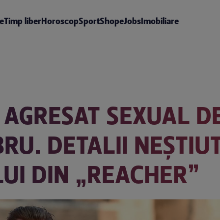
te
Timp liber
Horoscop
Sport
Shop
eJobs
Imobiliare
 AGRESAT SEXUAL D
RU. DETALII NEȘTIU
UI DIN „REACHER”