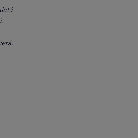
odată
,
ieră,