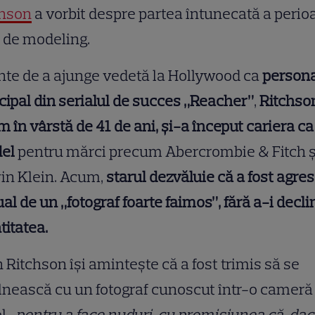
chson
a vorbit despre partea întunecată a perio
 de modeling.
nte de a ajunge vedetă la Hollywood ca
persona
cipal din serialul de succes „Reacher”
,
Ritchso
 în vârstă de 41 de ani, și-a început cariera ca
el
pentru mărci precum Abercrombie & Fitch ș
in Klein. Acum,
starul dezvăluie că a fost agre
al de un „fotograf foarte faimos”, fără a-i decli
titatea.
 Ritchson își amintește că a fost trimis să se
lnească cu un fotograf cunoscut într-o cameră
el
„pentru a face nuduri, cu promisiunea că, da