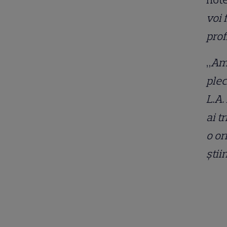
voi 
prof
„
Am 
plec
L.A.
ai t
o or
știi