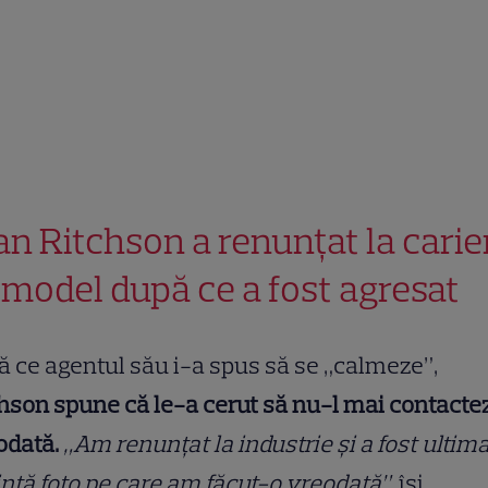
an Ritchson a renunțat la carie
 model după ce a fost agresat
 ce agentul său i-a spus să se „calmeze”,
hson spune că le-a cerut să nu-l mai contacte
odată.
„Am renunțat la industrie și a fost ultim
nță foto pe care am făcut-o vreodată”
, își