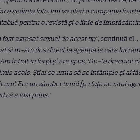
face ședința foto, îmi va oferi o campanie foarte
itabilă pentru o revistă și o linie de îmbrăcămi
fost agresat sexual de acest tip”
, continuă el.
at și m-am dus direct la agenția la care lucram
 Am intrat în forță și am spus: ‘Du-te dracului 
rimis acolo. Știai ce urma să se întâmple și ai fă
icum’. Era un zâmbet timid [pe fața acestui agen
nd că a fost prins.”