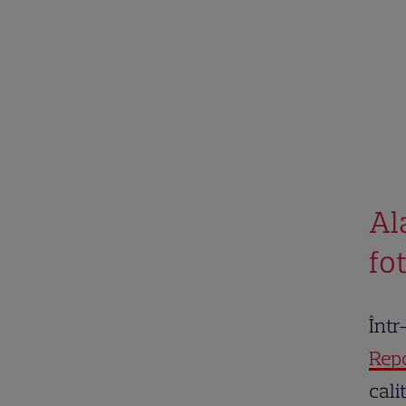
Al
fo
Într
Rep
cali