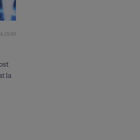
4, 15:00
fost
t la
n