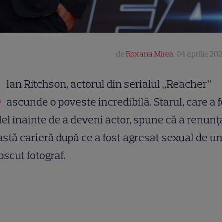
de
Roxana Mirea
,
04 aprilie 202
A
lan Ritchson, actorul din serialul „Reacher”
ascunde o poveste incredibilă. Starul, care a 
l înainte de a deveni actor, spune că a renunța
stă carieră după ce a fost agresat sexual de u
scut fotograf.