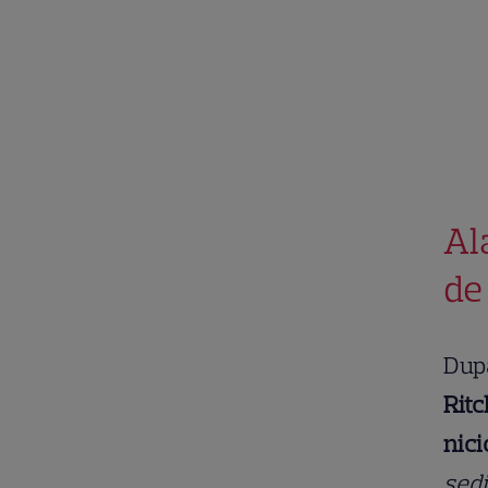
Al
de
După
Ritc
nici
ședi