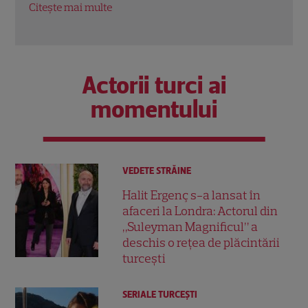
Citeș
Citește mai multe
Actorii turci ai
momentului
VEDETE STRĂINE
Halit Ergenç s-a lansat în
afaceri la Londra: Actorul din
„Suleyman Magnificul” a
deschis o rețea de plăcintării
turcești
SERIALE TURCEŞTI