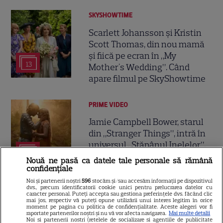
SKYSHOWTIME
Scarlett Johansson și Kristin
Scott Thomas, din nou mamă
și fiică pe ecran în „My
13
Mother's Wedding”. Când
apare filmul pe SkyShowtime
PRIME VIDEO
Jamie Campbell Bower, starul
din „Stranger Things”, intră în
universul „Stăpânul Inelelor”.
9
Ce rol legendar va interpreta în
Nouă ne pasă ca datele tale personale să rămână
sezonul 3
confidențiale
Noi și partenerii noștri
596
stocăm și/sau accesăm informații pe dispozitivul
dvs., precum identificatorii cookie unici pentru prelucrarea datelor cu
NETFLIX
caracter personal. Puteți accepta sau gestiona preferințele dvs. făcând clic
mai jos, respectiv vă puteți opune utilizării unui interes legitim în orice
moment pe pagina cu politica de confidențialitate. Aceste alegeri vor fi
„Palatul de Est”, noul fenomen
raportate partenerilor noștri și nu vă vor afecta navigarea.
Mai multe detalii
Noi si partenerii nostri (retelele de socializare si agentiile de publicitate
coreean de pe Netflix: Regele