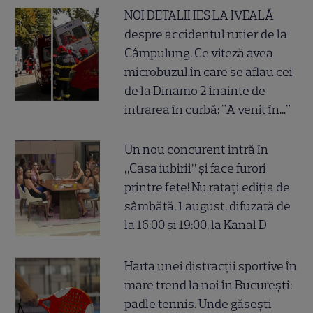
NOI DETALII IES LA IVEALĂ
despre accidentul rutier de la
Câmpulung. Ce viteză avea
microbuzul în care se aflau cei
de la Dinamo 2 înainte de
intrarea în curbă: "A venit în..."
Un nou concurent intră în
„Casa iubirii” și face furori
printre fete! Nu ratați ediția de
sâmbătă, 1 august, difuzată de
la 16:00 și 19:00, la Kanal D
Harta unei distracții sportive în
mare trend la noi în București:
padle tennis. Unde găsești