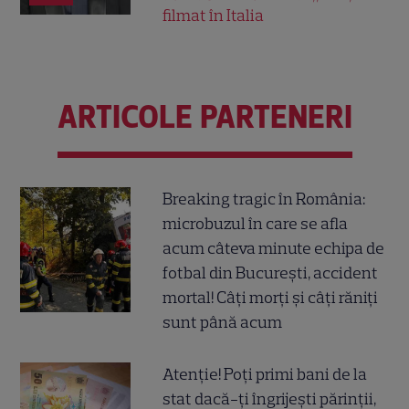
filmat în Italia
ARTICOLE PARTENERI
Breaking tragic în România:
microbuzul în care se afla
acum câteva minute echipa de
fotbal din București, accident
mortal! Câți morți și câți răniți
sunt până acum
Atenție! Poți primi bani de la
stat dacă-ți îngrijești părinții,