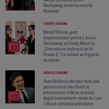
Hathaway revin la revista
Runway
VEDETE STRĂINE
Meryl Streep, gest
impresionant pentru Anne
Hathaway și Emily Blunt la
9
„Diavolul se îmbracă de la
Prada 2”. Ce salarii ar fi primit
actrițele
VEDETE STRĂINE
Tom Holland, decizie radicală
pentru noul său film! Ce
promisiune a făcut actorul
13
după momentele virale în care
a făcut senzație prin dans