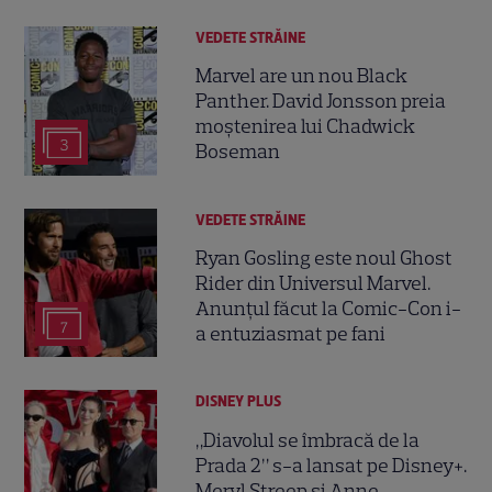
VEDETE STRĂINE
Marvel are un nou Black
Panther. David Jonsson preia
moștenirea lui Chadwick
3
Boseman
VEDETE STRĂINE
Ryan Gosling este noul Ghost
Rider din Universul Marvel.
Anunțul făcut la Comic-Con i-
7
a entuziasmat pe fani
DISNEY PLUS
„Diavolul se îmbracă de la
Prada 2” s-a lansat pe Disney+.
Meryl Streep și Anne