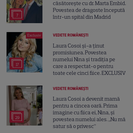
căsătorește cu dr. Marta Embid.
Povestea de dragoste începută
7
într-un spital din Madrid
VEDETE ROMÂNEŞTI
Exclusiv
Laura Cosoi și-a ținut
promisiunea. Povestea
numelui Nina și tradiția pe
17
care a respectat-o pentru
toate cele cinci fiice. EXCLUSIV
VEDETE ROMÂNEŞTI
Laura Cosoi a devenit mamă
pentru a cincea oară. Prima
imagine cu fiica ei, Nina, și
29
povestea numelui ales. „Nu mă
satur să o privesc”