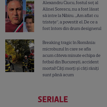
Alexandru Ciucu, fostul soț al
Alinei Sorescu, nu a fost lăsat
să intre la Nibiru. „Am aflat cu
tristețe”, a povestit el. De ce a
fost întors din drum designerul
Breaking tragic în România:
microbuzul în care se afla
acum câteva minute echipa de
fotbal din București, accident
mortal! Câți morți și câți răniți
sunt până acum
SERIALE