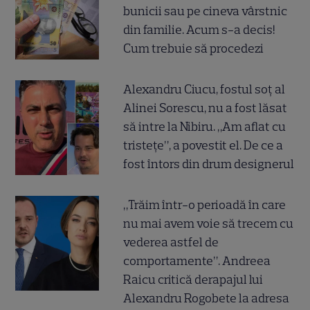
bunicii sau pe cineva vârstnic
din familie. Acum s-a decis!
Cum trebuie să procedezi
Alexandru Ciucu, fostul soț al
Alinei Sorescu, nu a fost lăsat
să intre la Nibiru. „Am aflat cu
tristețe”, a povestit el. De ce a
fost întors din drum designerul
„Trăim într-o perioadă în care
nu mai avem voie să trecem cu
vederea astfel de
comportamente”. Andreea
Raicu critică derapajul lui
Alexandru Rogobete la adresa