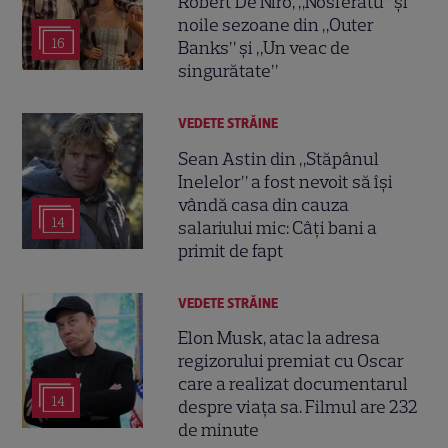
Robert De Niro, „Nosferatu” și
noile sezoane din „Outer
16
Banks” și „Un veac de
singurătate”
VEDETE STRĂINE
Sean Astin din „Stăpânul
Inelelor” a fost nevoit să își
vândă casa din cauza
14
salariului mic: Câți bani a
primit de fapt
VEDETE STRĂINE
Elon Musk, atac la adresa
regizorului premiat cu Oscar
care a realizat documentarul
14
despre viața sa. Filmul are 232
de minute