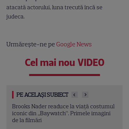
atacată actorului, luna trecută încă se
judeca.
Urmărește-ne pe
Google News
Cel mai nou VIDEO
PE ACELAȘI SUBIECT
umul
Demet Özdemir, vedeta din „Fata din
Magg
ini
vis”, are o poveste impresionantă. Cum a
înce
ajuns una dintre cele mai iubite actrițe
Dead
din Turcia