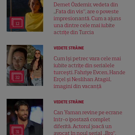
Demet Özdemir, vedeta din
„Fata din vis”, are o poveste
impresionantă. Cum a ajuns
12
una dintre cele mai iubite
actrițe din Turcia
VEDETE STRĂINE
Cum își petrec vara cele mai
iubite actrițe din serialele
turcești. Fahriye Evcen, Hande
32
Erçel și Neslihan Atagül,
imagini din vacanță
VEDETE STRĂINE
Can Yaman revine pe ecrane
într-o ipostază complet
diferită. Actorul joacă un
31
avocat în noul serial „Bro”,