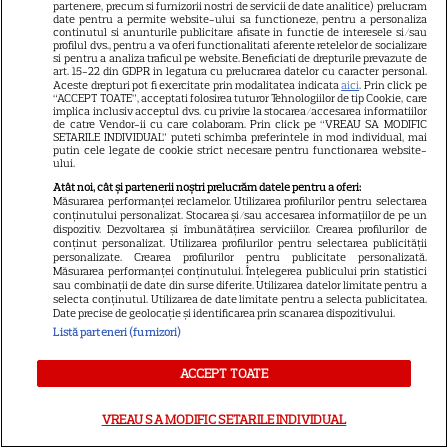
partenere, precum si furnizorii nostri de servicii de date analitice) prelucram
blestemat, fantomele și
date pentru a permite website-ului sa functioneze, pentru a personaliza
continutul si anunturile publicitare afisate in functie de interesele si/sau
5
exorcistul care sfidează
profilul dvs., pentru a va oferi functionalitati aferente retelelor de socializare
si pentru a analiza traficul pe website. Beneficiati de drepturile prevazute de
moartea
art. 15-22 din GDPR in legatura cu prelucrarea datelor cu caracter personal.
Aceste drepturi pot fi exercitate prin modalitatea indicata
aici
. Prin click pe
“ACCEPT TOATE”, acceptati folosirea tuturor Tehnologiilor de tip Cookie, care
implica inclusiv acceptul dvs. cu privire la stocarea/accesarea informatiilor
PRIME VIDEO
de catre Vendor-ii cu care colaboram. Prin click pe “VREAU SA MODIFIC
SETARILE INDIVIDUAL” puteti schimba preferintele in mod individual, mai
putin cele legate de cookie strict necesare pentru functionarea website-
Când „Fălci” se întâlnește cu
ului.
„Coborâre întunecată”:
Atât noi, cât și partenerii noștri prelucrăm datele pentru a oferi:
Producția claustrofobă de pe
Măsurarea performanței reclamelor. Utilizarea profilurilor pentru selectarea
conținutului personalizat. Stocarea și/sau accesarea informațiilor de pe un
Prime Video ce nu trebuie
dispozitiv. Dezvoltarea și îmbunătățirea serviciilor. Crearea profilurilor de
conținut personalizat. Utilizarea profilurilor pentru selectarea publicității
ratată
personalizate. Crearea profilurilor pentru publicitate personalizată.
Măsurarea performanței conținutului. Înțelegerea publicului prin statistici
sau combinații de date din surse diferite. Utilizarea datelor limitate pentru a
selecta conținutul. Utilizarea de date limitate pentru a selecta publicitatea.
Date precise de geolocație și identificarea prin scanarea dispozitivului.
Listă parteneri (furnizori)
ŞTIRI
ACCEPT TOATE
VREAU SA MODIFIC SETARILE INDIVIDUAL
TELEVIZIUNE