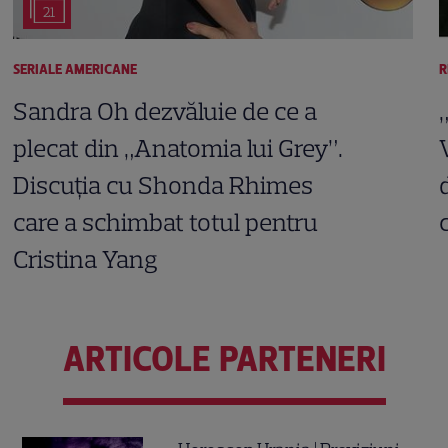
21
SERIALE AMERICANE
R
Sandra Oh dezvăluie de ce a
plecat din „Anatomia lui Grey”.
Discuția cu Shonda Rhimes
care a schimbat totul pentru
Cristina Yang
ARTICOLE PARTENERI