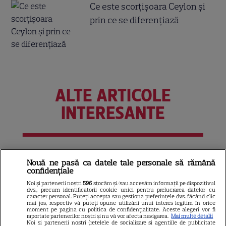
Ce este scorțișoara Ceylon și
prin ce se diferențiază
ALTE ARTICOLE
INTERESANTE
NETFLIX
Nouă ne pasă ca datele tale personale să rămână
confidențiale
„Palatul de Est”, noul fenomen
Noi și partenerii noștri
596
stocăm și/sau accesăm informații pe dispozitivul
coreean de pe Netflix: Regele
dvs., precum identificatorii cookie unici pentru prelucrarea datelor cu
caracter personal. Puteți accepta sau gestiona preferințele dvs. făcând clic
blestemat, fantomele și
mai jos, respectiv vă puteți opune utilizării unui interes legitim în orice
5
exorcistul care sfidează
moment pe pagina cu politica de confidențialitate. Aceste alegeri vor fi
raportate partenerilor noștri și nu vă vor afecta navigarea.
Mai multe detalii
moartea
Noi si partenerii nostri (retelele de socializare si agentiile de publicitate