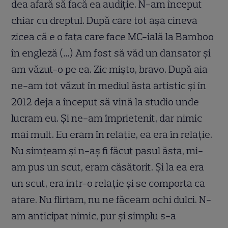
dea afară să facă ea audiție. N-am început
chiar cu dreptul. După care tot așa cineva
zicea că e o fata care face MC-ială la Bamboo
în engleză (…) Am fost să văd un dansator și
am văzut-o pe ea. Zic mișto, bravo. După aia
ne-am tot văzut în mediul ăsta artistic și în
2012 deja a început să vină la studio unde
lucram eu. Și ne-am împrietenit, dar nimic
mai mult. Eu eram în relație, ea era în relație.
Nu simțeam și n-aș fi făcut pasul ăsta, mi-
am pus un scut, eram căsătorit. Și la ea era
un scut, era într-o relație și se comporta ca
atare. Nu flirtam, nu ne făceam ochi dulci. N-
am anticipat nimic, pur și simplu s-a