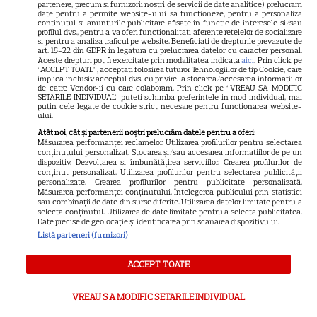
partenere, precum si furnizorii nostri de servicii de date analitice) prelucram
date pentru a permite website-ului sa functioneze, pentru a personaliza
continutul si anunturile publicitare afisate in functie de interesele si/sau
PRIME VIDEO
profilul dvs., pentru a va oferi functionalitati aferente retelelor de socializare
si pentru a analiza traficul pe website. Beneficiati de drepturile prevazute de
art. 15-22 din GDPR in legatura cu prelucrarea datelor cu caracter personal.
Când „Fălci” se întâlnește cu
Aceste drepturi pot fi exercitate prin modalitatea indicata
aici
. Prin click pe
“ACCEPT TOATE”, acceptati folosirea tuturor Tehnologiilor de tip Cookie, care
„Coborâre întunecată”:
implica inclusiv acceptul dvs. cu privire la stocarea/accesarea informatiilor
Producția claustrofobă de pe
de catre Vendor-ii cu care colaboram. Prin click pe “VREAU SA MODIFIC
SETARILE INDIVIDUAL” puteti schimba preferintele in mod individual, mai
Prime Video ce nu trebuie
putin cele legate de cookie strict necesare pentru functionarea website-
ului.
ratată
Atât noi, cât și partenerii noștri prelucrăm datele pentru a oferi:
Măsurarea performanței reclamelor. Utilizarea profilurilor pentru selectarea
conținutului personalizat. Stocarea și/sau accesarea informațiilor de pe un
DISNEY PLUS
dispozitiv. Dezvoltarea și îmbunătățirea serviciilor. Crearea profilurilor de
conținut personalizat. Utilizarea profilurilor pentru selectarea publicității
Ce vedem pe streaming între
personalizate. Crearea profilurilor pentru publicitate personalizată.
Măsurarea performanței conținutului. Înțelegerea publicului prin statistici
27 iulie și 2 august 2026:
sau combinații de date din surse diferite. Utilizarea datelor limitate pentru a
selecta conținutul. Utilizarea de date limitate pentru a selecta publicitatea.
Diavolul se îmbracă de la Prada
Date precise de geolocație și identificarea prin scanarea dispozitivului.
18
2 pe Disney+ și mari noutăți
Listă parteneri (furnizori)
Netflix
ACCEPT TOATE
NETFLIX
VREAU SA MODIFIC SETARILE INDIVIDUAL
Josh Hartnett revine pe Netflix