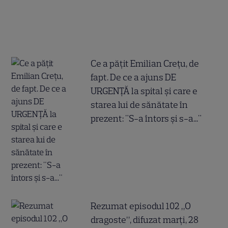
Ce a pățit Emilian Crețu, de
fapt. De ce a ajuns DE
URGENȚĂ la spital și care e
starea lui de sănătate în
prezent: "S-a întors și s-a..."
Rezumat episodul 102 „O
dragoste”, difuzat marți, 28