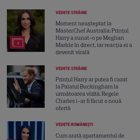
VEDETE STRĂINE
Moment neașteptat la
MasterChef Australia: Prințul
Harry a sunat-o pe Meghan
4
Markle în direct, iar reacția ei a
devenit virală
VEDETE STRĂINE
Prințul Harry ar putea fi cazat
la Palatul Buckingham la
următoarea vizită. Regele
Charles i-ar fi făcut o nouă
ofertă
VEDETE ROMÂNEŞTI
Cum arată apartamentul de