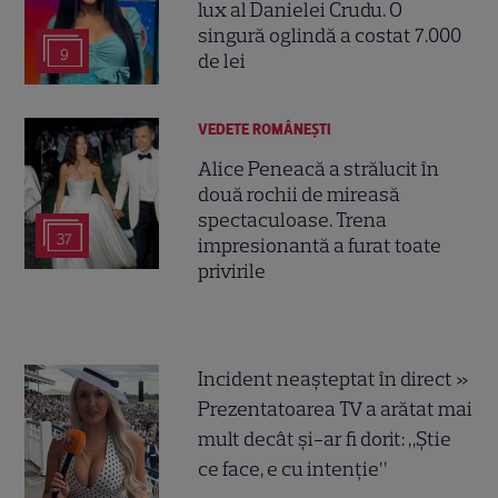
lux al Danielei Crudu. O
singură oglindă a costat 7.000
9
de lei
VEDETE ROMÂNEŞTI
Alice Peneacă a strălucit în
două rochii de mireasă
spectaculoase. Trena
37
impresionantă a furat toate
privirile
Incident neașteptat în direct »
Prezentatoarea TV a arătat mai
mult decât și-ar fi dorit: „Știe
ce face, e cu intenție”