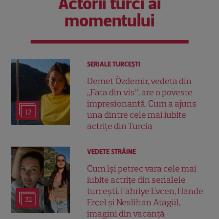
Actorii turci ai
momentului
SERIALE TURCEŞTI
Demet Özdemir, vedeta din
„Fata din vis”, are o poveste
impresionantă. Cum a ajuns
12
una dintre cele mai iubite
actrițe din Turcia
VEDETE STRĂINE
Cum își petrec vara cele mai
iubite actrițe din serialele
turcești. Fahriye Evcen, Hande
32
Erçel și Neslihan Atagül,
imagini din vacanță