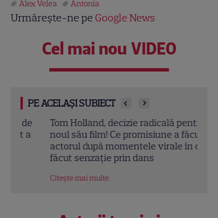
Alex Velea
Antonia
Urmărește-ne pe
Google News
Cel mai nou VIDEO
PE ACELAȘI SUBIECT
e
Tom Holland, decizie radicală pentru
Scar
a
noul său film! Ce promisiune a făcut
Thom
actorul după momentele virale în care a
în „
făcut senzație prin dans
film
Citește mai multe
Citeș