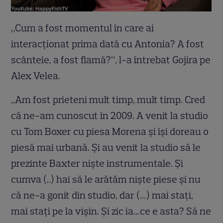
„Cum a fost momentul în care ai
interacționat prima dată cu Antonia? A fost
scânteie, a fost flamă?”, l-a întrebat Gojira pe
Alex Velea.
„Am fost prieteni mult timp, mult timp. Cred
că ne-am cunoscut în 2009. A venit la studio
cu Tom Boxer cu piesa Morena și își doreau o
piesă mai urbană. Și au venit la studio să le
prezinte Baxter niște instrumentale. Și
cumva (..) hai să le arătăm niște piese și nu
că ne-a gonit din studio, dar (…) mai stați,
mai stați pe la vișin. Și zic ia…ce e asta? Să ne