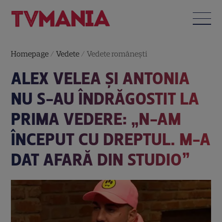
Homepage
/
Vedete
/
Vedete româneşti
ALEX VELEA ȘI ANTONIA
NU S-AU ÎNDRĂGOSTIT LA
PRIMA VEDERE: „N-AM
ÎNCEPUT CU DREPTUL. M-A
DAT AFARĂ DIN STUDIO”