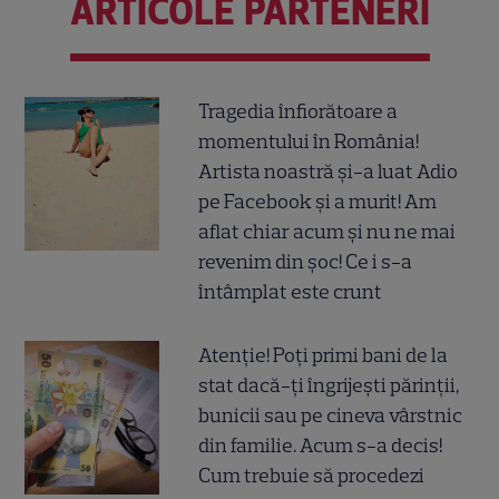
ARTICOLE PARTENERI
Tragedia înfiorătoare a
momentului în România!
Artista noastră și-a luat Adio
pe Facebook și a murit! Am
aflat chiar acum și nu ne mai
revenim din șoc! Ce i s-a
întâmplat este crunt
Atenție! Poți primi bani de la
stat dacă-ți îngrijești părinții,
bunicii sau pe cineva vârstnic
din familie. Acum s-a decis!
Cum trebuie să procedezi