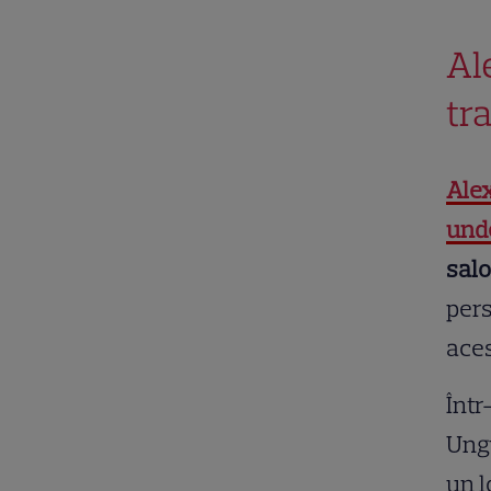
Al
tr
Ale
und
sal
pers
aces
Într
Ungu
un l