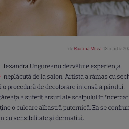
de
Roxana Mirea
,
18 martie 202
A
lexandra Ungureanu dezvăluie experiența
neplăcută de la salon. Artista a rămas cu sec
 o procedură de decolorare intensă a părului.
ăreața a suferit arsuri ale scalpului în încerca
ține o culoare albastră puternică. Ea se confru
 cu sensibilitate și dermatită.