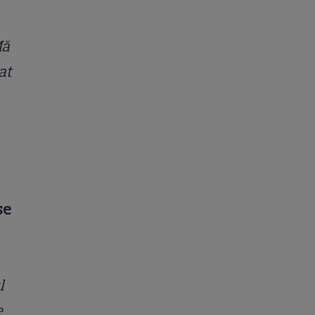
Mă
at
se
l
e