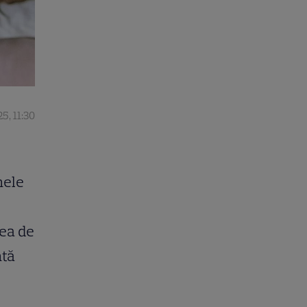
5, 11:30
hele
rea de
ntă