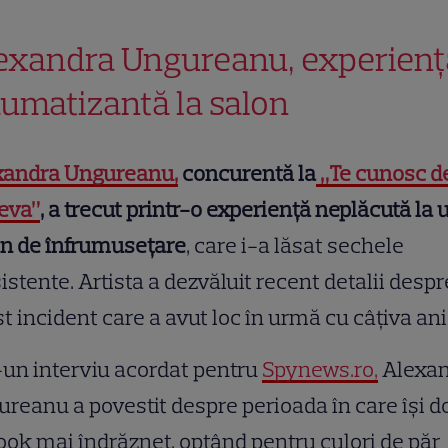
exandra Ungureanu, experienț
aumatizantă la salon
xandra Ungureanu,
concurentă la
„Te cunosc d
eva”
, a trecut printr-o experiență neplăcută la 
on de înfrumusețare
, care i-a lăsat sechele
istente. Artista a dezvăluit recent detalii despr
t incident care a avut loc în urmă cu câțiva ani
-un interviu acordat pentru
Spynews.ro,
Alexan
reanu a povestit despre perioada în care își d
ook mai îndrăzneț, optând pentru culori de păr