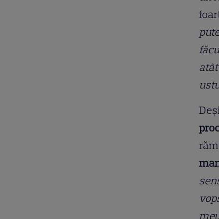
foar
pute
făcu
atât
ust
Deși
proc
răm
mani
sens
vops
meu 