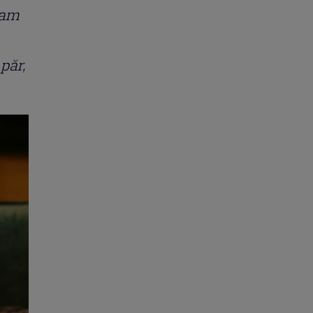
iam
păr,