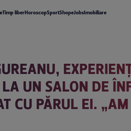
te
Timp liber
Horoscop
Sport
Shop
eJobs
Imobiliare
UREANU, EXPERIEN
LA UN SALON DE Î
AT CU PĂRUL EI. „A