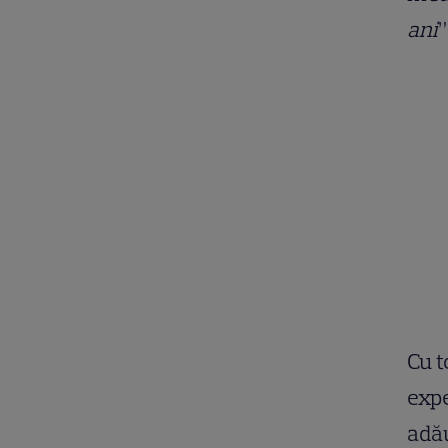
ani
”
Cu t
expe
adă