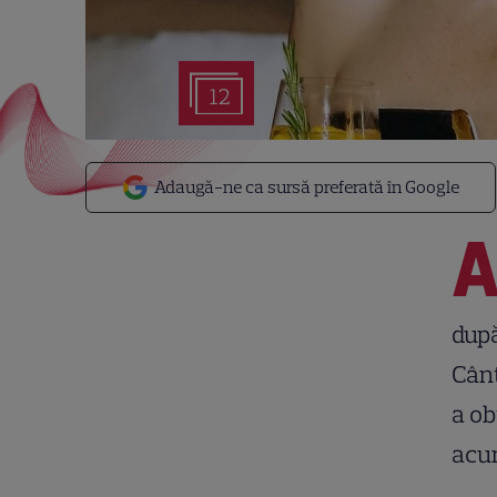
12
Adaugă-ne ca sursă preferată în Google
după
Cânt
a ob
acum