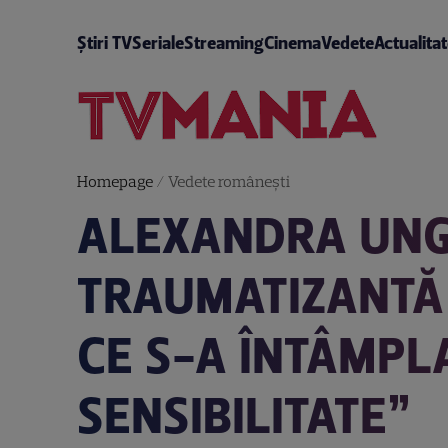
Știri TV
Seriale
Streaming
Cinema
Vedete
Actualita
Homepage
/
Vedete româneşti
ALEXANDRA UNG
TRAUMATIZANTĂ 
CE S-A ÎNTÂMPL
SENSIBILITATE”