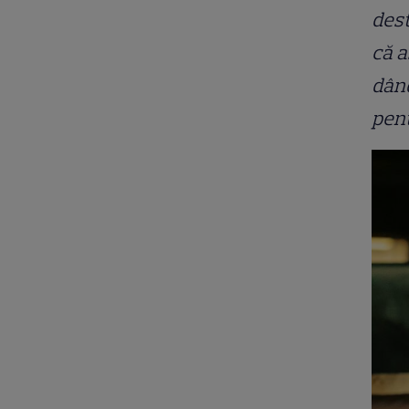
dest
că a
dând
pent