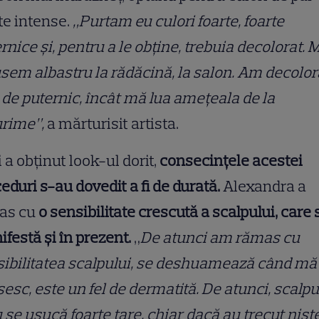
te intense.
„Purtam eu culori foarte, foarte
rnice și, pentru a le obține, trebuia decolorat. 
sem albastru la rădăcină, la salon. Am decolor
 de puternic, încât mă lua amețeala de la
urime”,
a mărturisit artista.
 a obținut look-ul dorit,
consecințele acestei
eduri s-au dovedit a fi de durată.
Alexandra a
as cu
o sensibilitate crescută a scalpului, care 
festă și în prezent.
„
De atunci am rămas cu
ibilitatea scalpului, se deshuamează când mă
esc, este un fel de dermatită. De atunci, scalpu
se usucă foarte tare, chiar dacă au trecut nișt