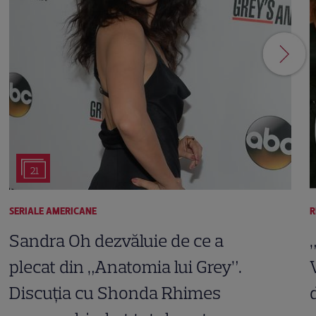
21
SERIALE AMERICANE
R
Sandra Oh dezvăluie de ce a
plecat din „Anatomia lui Grey”.
Discuția cu Shonda Rhimes