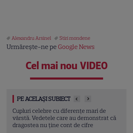
Alexandru Arsinel
Stiri mondene
Urmărește-ne pe
Google News
Cel mai nou VIDEO
PE ACELAȘI SUBIECT
Cine este Monica Tand, soția lui Nicolai
Dan 
t că
Tand. A renunțat la cariera
cu A
internațională pentru el
totul