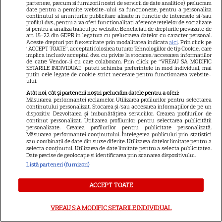
întâmplă când se întâlnesc din
partenere, precum si furnizorii nostri de servicii de date analitice) prelucram
date pentru a permite website-ului sa functioneze, pentru a personaliza
4
nou cu Radu Vâlcan
continutul si anunturile publicitare afisate in functie de interesele si/sau
profilul dvs., pentru a va oferi functionalitati aferente retelelor de socializare
si pentru a analiza traficul pe website. Beneficiati de drepturile prevazute de
art. 15-22 din GDPR in legatura cu prelucrarea datelor cu caracter personal.
Aceste drepturi pot fi exercitate prin modalitatea indicata
aici
. Prin click pe
VEDETE ROMÂNEŞTI
Exclusiv
“ACCEPT TOATE”, acceptati folosirea tuturor Tehnologiilor de tip Cookie, care
implica inclusiv acceptul dvs. cu privire la stocarea/accesarea informatiilor
Laura Cosoi și-a ținut
de catre Vendor-ii cu care colaboram. Prin click pe “VREAU SA MODIFIC
SETARILE INDIVIDUAL” puteti schimba preferintele in mod individual, mai
promisiunea. Povestea
putin cele legate de cookie strict necesare pentru functionarea website-
ului.
numelui Nina și tradiția pe
Atât noi, cât și partenerii noștri prelucrăm datele pentru a oferi:
17
care a respectat-o pentru
Măsurarea performanței reclamelor. Utilizarea profilurilor pentru selectarea
conținutului personalizat. Stocarea și/sau accesarea informațiilor de pe un
toate cele cinci fiice. EXCLUSIV
dispozitiv. Dezvoltarea și îmbunătățirea serviciilor. Crearea profilurilor de
conținut personalizat. Utilizarea profilurilor pentru selectarea publicității
personalizate. Crearea profilurilor pentru publicitate personalizată.
VEDETE ROMÂNEŞTI
Măsurarea performanței conținutului. Înțelegerea publicului prin statistici
sau combinații de date din surse diferite. Utilizarea datelor limitate pentru a
selecta conținutul. Utilizarea de date limitate pentru a selecta publicitatea.
Laura Cosoi a devenit mamă
Date precise de geolocație și identificarea prin scanarea dispozitivului.
pentru a cincea oară. Prima
Listă parteneri (furnizori)
imagine cu fiica ei, Nina, și
28
povestea numelui ales. „Nu mă
ACCEPT TOATE
satur să o privesc”
VREAU SA MODIFIC SETARILE INDIVIDUAL