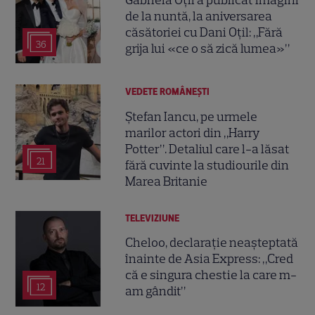
de la nuntă, la aniversarea
căsătoriei cu Dani Oțil: „Fără
36
grija lui «ce o să zică lumea»”
VEDETE ROMÂNEŞTI
Ștefan Iancu, pe urmele
marilor actori din „Harry
Potter”. Detaliul care l-a lăsat
21
fără cuvinte la studiourile din
Marea Britanie
TELEVIZIUNE
Cheloo, declarație neașteptată
înainte de Asia Express: „Cred
că e singura chestie la care m-
12
am gândit”