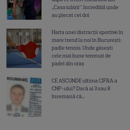
„Casa iubirii”. Incredibil unde
au plecat cei doi
Harta unei distracții sportive în
mare trend la noi în București:
padle tennis. Unde găsești
cele mai bune terenuri de
padel din oraș
CE ASCUNDE ultima CIFRA a
CNP-ului? Dacă ai 3 sau 8
însemană că...