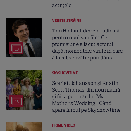
actrițele
VEDETE STRĂINE
Tom Holland, decizie radicală
pentru noul său film! Ce
promisiune a făcut actorul
13
după momentele virale în care
a făcut senzație prin dans
SKYSHOWTIME
Scarlett Johansson și Kristin
Scott Thomas, din nou mamă
și fiică pe ecran în „My
13
Mother's Wedding”. Când
apare filmul pe SkyShowtime
PRIME VIDEO