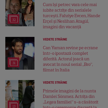
Cum își petrec vara cele mai
iubite actrițe din serialele
turcești. Fahriye Evcen, Hande
32
Erçel și Neslihan Atagül,
imagini din vacanță
VEDETE STRĂINE
Can Yaman revine pe ecrane
într-o ipostază complet
diferită. Actorul joacă un
31
avocat în noul serial „Bro”,
filmat în Italia
VEDETE STRĂINE
Primele imagini de la nunta
Damlei Sönmez. Actrița din
„Legea familiei” s-a căsătorit
13
într-o ceremonie discretă la