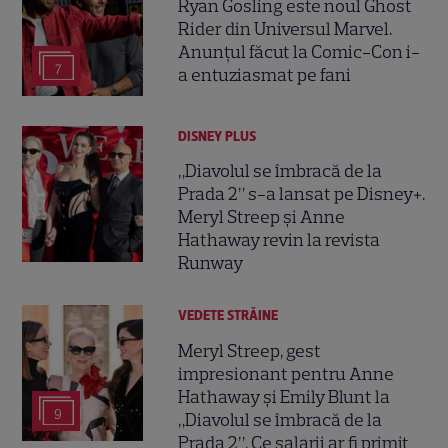
Ryan Gosling este noul Ghost
Rider din Universul Marvel.
Anunțul făcut la Comic-Con i-
7
a entuziasmat pe fani
DISNEY PLUS
„Diavolul se îmbracă de la
Prada 2” s-a lansat pe Disney+.
Meryl Streep și Anne
Hathaway revin la revista
Runway
VEDETE STRĂINE
Meryl Streep, gest
impresionant pentru Anne
Hathaway și Emily Blunt la
9
„Diavolul se îmbracă de la
Prada 2”. Ce salarii ar fi primit