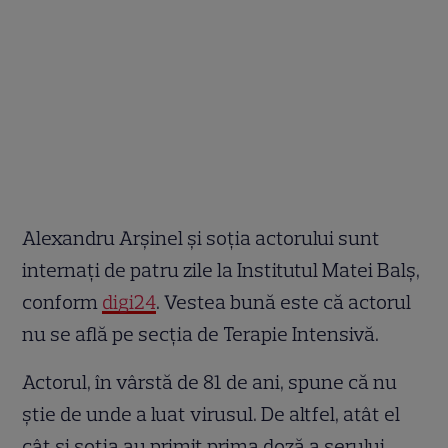
Alexandru Arşinel şi soţia actorului sunt
internaţi de patru zile la Institutul Matei Balş,
conform
digi24
. Vestea bună este că actorul
nu se află pe secţia de Terapie Intensivă.
Actorul, în vârstă de 81 de ani, spune că nu
ştie de unde a luat virusul. De altfel, atât el
cât şi soţia au primit prima doză a serului