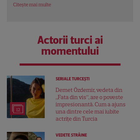
Citește mai multe
Citeș
Actorii turci ai
momentului
SERIALE TURCEŞTI
Demet Özdemir, vedeta din
„Fata din vis”, are o poveste
impresionantă. Cum a ajuns
12
una dintre cele mai iubite
actrițe din Turcia
VEDETE STRĂINE