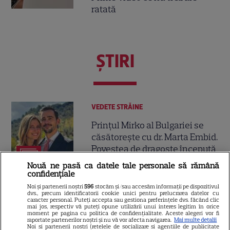
ratată
ŞTIRI
VEDETE STRĂINE
Prințul Mirko al Bulgariei se
căsătorește cu dr. Marta Embid.
Povestea de dragoste începută
7
într-un spital din Madrid
Nouă ne pasă ca datele tale personale să rămână
confidențiale
Noi și partenerii noștri
596
stocăm și/sau accesăm informații pe dispozitivul
TELEVIZIUNE
dvs., precum identificatorii cookie unici pentru prelucrarea datelor cu
caracter personal. Puteți accepta sau gestiona preferințele dvs. făcând clic
mai jos, respectiv vă puteți opune utilizării unui interes legitim în orice
Trei cupluri revin la „Insula
moment pe pagina cu politica de confidențialitate. Aceste alegeri vor fi
raportate partenerilor noștri și nu vă vor afecta navigarea.
Mai multe detalii
Iubirii – Reuniuni”. Ce se
Noi si partenerii nostri (retelele de socializare si agentiile de publicitate