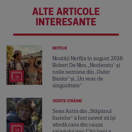
ALTE ARTICOLE
INTERESANTE
NETFLIX
Noutăți Netflix în august 2026:
Robert De Niro, „Nosferatu” și
noile sezoane din „Outer
16
Banks” și „Un veac de
singurătate”
VEDETE STRĂINE
Sean Astin din „Stăpânul
Inelelor” a fost nevoit să își
vândă casa din cauza
14
salariului mic: Câți bani a