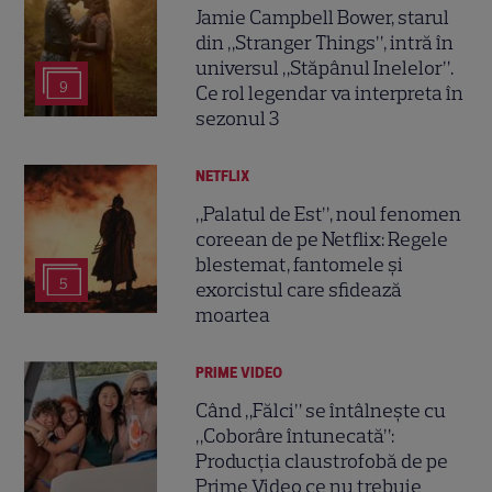
Jamie Campbell Bower, starul
din „Stranger Things”, intră în
universul „Stăpânul Inelelor”.
9
Ce rol legendar va interpreta în
sezonul 3
NETFLIX
„Palatul de Est”, noul fenomen
coreean de pe Netflix: Regele
blestemat, fantomele și
5
exorcistul care sfidează
moartea
PRIME VIDEO
Când „Fălci” se întâlnește cu
„Coborâre întunecată”:
Producția claustrofobă de pe
Prime Video ce nu trebuie