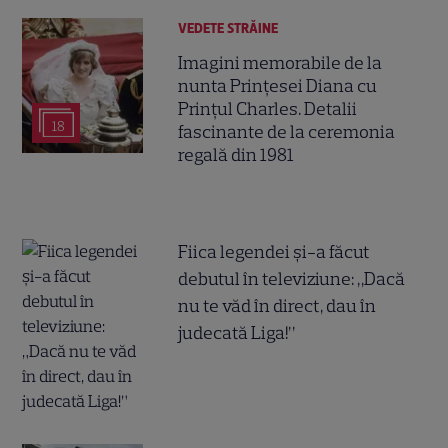
VEDETE STRĂINE
Imagini memorabile de la
nunta Prințesei Diana cu
Prințul Charles. Detalii
18
fascinante de la ceremonia
regală din 1981
Fiica legendei și-a făcut
debutul în televiziune: „Dacă
nu te văd în direct, dau în
judecată Liga!”