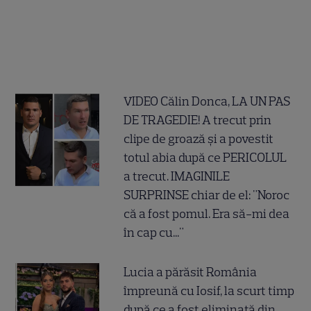
VIDEO Călin Donca, LA UN PAS
DE TRAGEDIE! A trecut prin
clipe de groază și a povestit
totul abia după ce PERICOLUL
a trecut. IMAGINILE
SURPRINSE chiar de el: "Noroc
că a fost pomul. Era să-mi dea
în cap cu..."
Lucia a părăsit România
împreună cu Iosif, la scurt timp
după ce a fost eliminată din