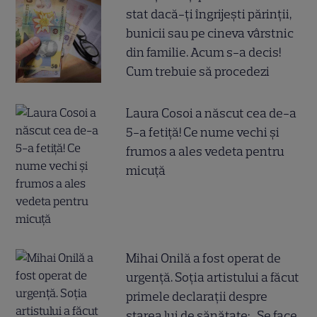
stat dacă-ți îngrijești părinții,
bunicii sau pe cineva vârstnic
din familie. Acum s-a decis!
Cum trebuie să procedezi
Laura Cosoi a născut cea de-a
5-a fetiță! Ce nume vechi și
frumos a ales vedeta pentru
micuță
Mihai Onilă a fost operat de
urgență. Soția artistului a făcut
primele declarații despre
starea lui de sănătate: „Se face