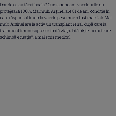
Dar de ce au făcut boala? Cum spuneam, vaccinurile nu
protejează 100%. Mai mult, Arșinel are 81 de ani, condiție în
care răspunsul imun la vaccin pesemne a fost mai slab. Mai
mult, Arșinel are la activ un transplant renal, după care ia
tratament imunosupresor toată viața. Iată niște lucruri care
schimbă ecuația”, a mai scris medicul.