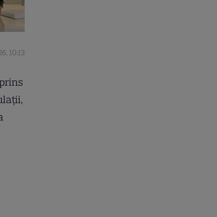
26, 10:13
prins
ații,
a