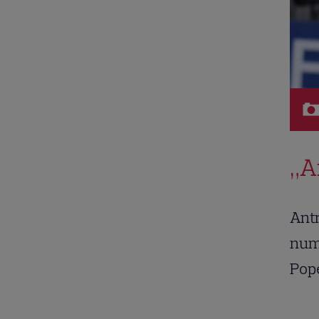
„A
Antr
numa
Pop