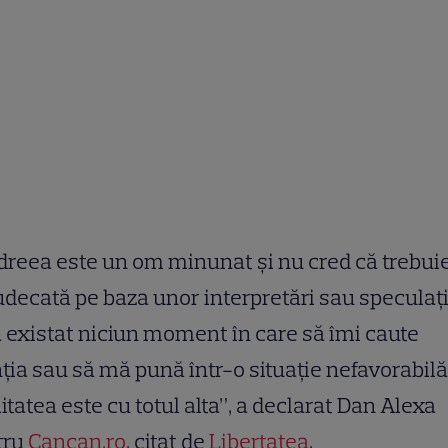
reea este un om minunat și nu cred că trebui
judecată pe baza unor interpretări sau speculați
 existat niciun moment în care să îmi caute
ția sau să mă pună într-o situație nefavorabilă
itatea este cu totul alta”, a declarat Dan Alexa
tru
Cancan.ro
, citat de
Libertatea
.