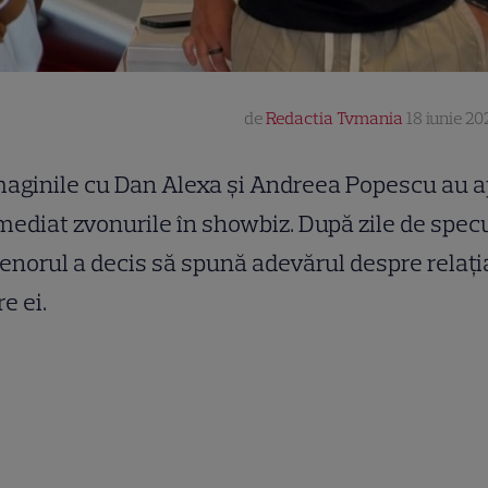
de
Redactia Tvmania
18 iunie 20
aginile cu Dan Alexa și Andreea Popescu au a
mediat zvonurile în showbiz. După zile de specul
enorul a decis să spună adevărul despre relați
re ei.