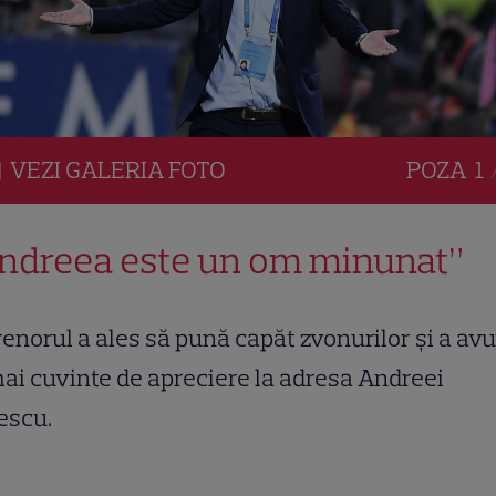
VEZI
GALERIA
FOTO
POZA
1 
ndreea este un om minunat”
enorul a ales să pună capăt zvonurilor și a avu
i cuvinte de apreciere la adresa Andreei
escu.