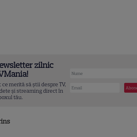
ewsletter zilnic
VMania!
t ce merită să știi despre TV,
dete și streaming direct în
boxul tău.
rins