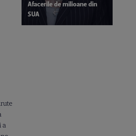
Afacerile de milioane din
SUA
ărute
a
i a