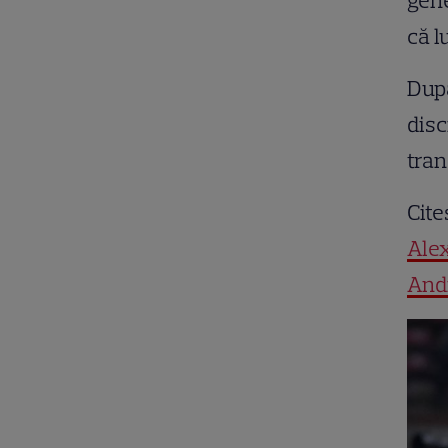
gene
că l
După
disc
tran
Cite
Alex
Andr