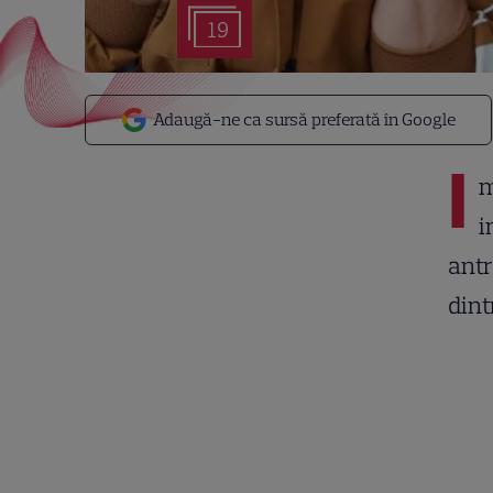
19
Adaugă-ne ca sursă preferată în Google
I
m
i
antr
dint