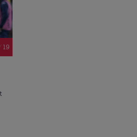
/ 19
t