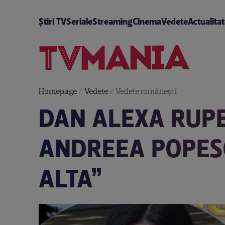
Știri TV
Seriale
Streaming
Cinema
Vedete
Actualita
Homepage
/
Vedete
/
Vedete româneşti
DAN ALEXA RUPE
ANDREEA POPESC
ALTA”