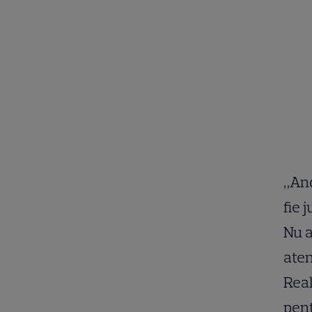
„And
fie 
Nu a
aten
Real
pen