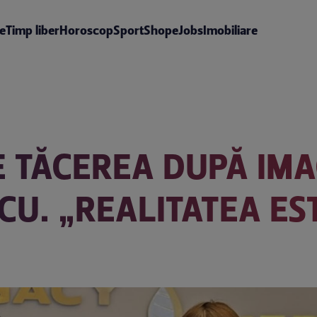
te
Timp liber
Horoscop
Sport
Shop
eJobs
Imobiliare
 TĂCEREA DUPĂ IMA
U. „REALITATEA ES