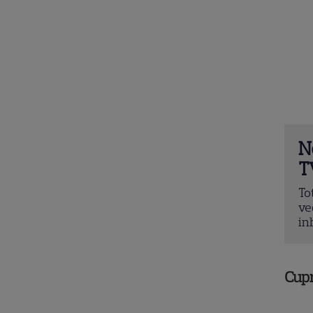
N
T
To
ve
in
Cup