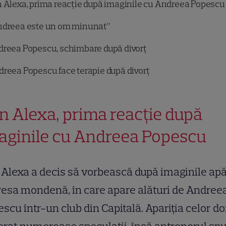
 Alexa, prima reacție după imaginile cu Andreea Popescu
dreea este un om minunat”
reea Popescu, schimbare după divorț
reea Popescu face terapie după divorț
n Alexa, prima reacție după
aginile cu Andreea Popescu
Alexa a decis să vorbească după imaginile ap
resa mondenă, în care apare alături de Andree
scu într-un club din Capitală. Apariția celor do