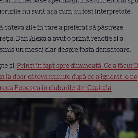
rat numeroase speculații, însă antrenorul sp
ucrurile nu sunt așa cum au fost interpretate.
 câteva zile în care a preferat să păstreze
reția, Dan Alexa a avut o primă reacție și a
smis un mesaj clar despre fosta dansatoare.
ște și:
Prinși în fapt spre dimineață! Ce a făcut 
a la doar câteva minute după ce a ignorat-o pe
eea Popescu în cluburile din Capitală