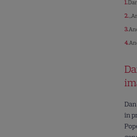
1
Dan
2
„An
3
And
4
And
Da
im
Dan 
în p
Pope