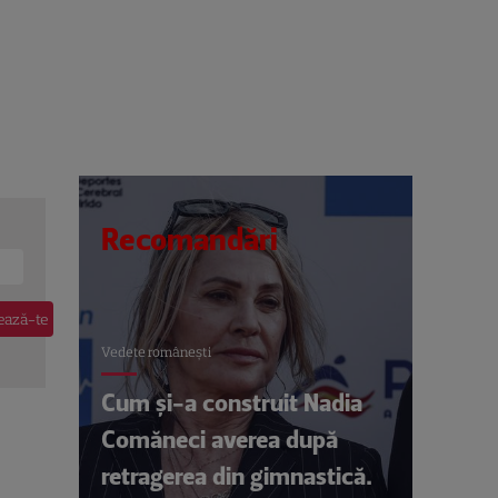
Recomandări
Vedete româneşti
Cum și-a construit Nadia
Comăneci averea după
retragerea din gimnastică.