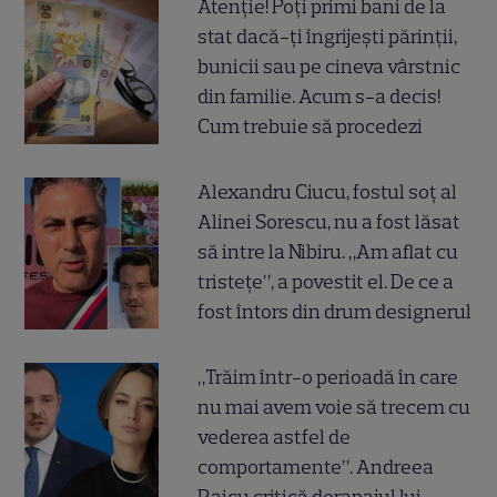
Atenție! Poți primi bani de la
stat dacă-ți îngrijești părinții,
bunicii sau pe cineva vârstnic
din familie. Acum s-a decis!
Cum trebuie să procedezi
Alexandru Ciucu, fostul soț al
Alinei Sorescu, nu a fost lăsat
să intre la Nibiru. „Am aflat cu
tristețe”, a povestit el. De ce a
fost întors din drum designerul
„Trăim într-o perioadă în care
nu mai avem voie să trecem cu
vederea astfel de
comportamente”. Andreea