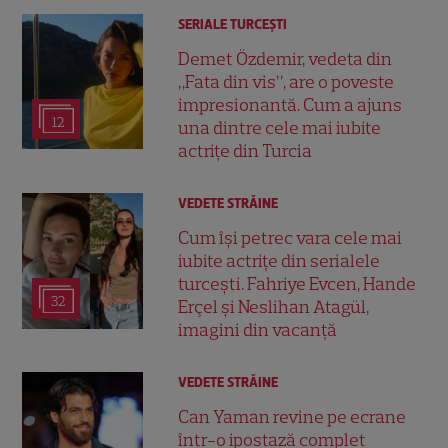
SERIALE TURCEŞTI
Demet Özdemir, vedeta din
„Fata din vis”, are o poveste
impresionantă. Cum a ajuns
12
una dintre cele mai iubite
actrițe din Turcia
VEDETE STRĂINE
Cum își petrec vara cele mai
iubite actrițe din serialele
turcești. Fahriye Evcen, Hande
32
Erçel și Neslihan Atagül,
imagini din vacanță
VEDETE STRĂINE
Can Yaman revine pe ecrane
într-o ipostază complet