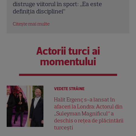
Cătălin Măruță și alții au dat startul verii
drag
Citește mai multe
Citeș
Actorii turci ai
momentului
VEDETE STRĂINE
Halit Ergenç s-a lansat în
afaceri la Londra: Actorul din
„Suleyman Magnificul” a
deschis o rețea de plăcintării
turcești