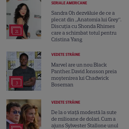
SERIALE AMERICANE
Sandra Oh dezvăluie de ce a
plecat din „Anatomia lui Grey”.
Discuția cu Shonda Rhimes
21
care a schimbat totul pentru
Cristina Yang
VEDETE STRĂINE
Marvel are un nou Black
Panther. David Jonsson preia
moștenirea lui Chadwick
3
Boseman
VEDETE STRĂINE
De la o viață modestă la sute
de milioane de dolari. Cum a
ajuns Sylvester Stallone unul