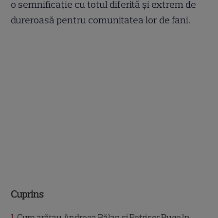
o semnificație cu totul diferită și extrem de
dureroasă pentru comunitatea lor de fani.
Cuprins
1
Cum arătau Andreea Bălan și Petrișor Ruge în