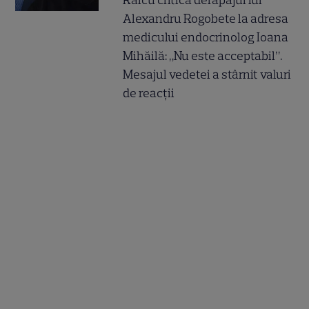
Raicu critică derapajul lui
Alexandru Rogobete la adresa
medicului endocrinolog Ioana
Mihăilă: „Nu este acceptabil”.
Mesajul vedetei a stârnit valuri
de reacții