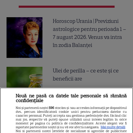
Horoscop Urania | Previziuni
astrologice pentru perioada 1 –
7 august 2026. Venus va intra
în zodia Balanței
Ulei de perilla – ce este și ce
beneficii are
Nouă ne pasă ca datele tale personale să rămână
confidențiale
Noi și partenerii noștri
596
stocăm și/sau accesăm informații pe dispozitivul
dvs., precum identificatorii cookie unici pentru prelucrarea datelor cu
caracter personal. Puteți accepta sau gestiona preferințele dvs. făcând clic
Cum poate fi consumat
mai jos, respectiv vă puteți opune utilizării unui interes legitim în orice
moment pe pagina cu politica de confidențialitate. Aceste alegeri vor fi
raportate partenerilor noștri și nu vă vor afecta navigarea.
Mai multe detalii
ghimbirul
Noi si partenerii nostri (retelele de socializare si agentiile de publicitate