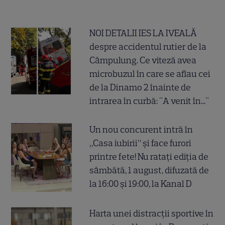
NOI DETALII IES LA IVEALĂ
despre accidentul rutier de la
Câmpulung. Ce viteză avea
microbuzul în care se aflau cei
de la Dinamo 2 înainte de
intrarea în curbă: "A venit în..."
Un nou concurent intră în
„Casa iubirii” și face furori
printre fete! Nu ratați ediția de
sâmbătă, 1 august, difuzată de
la 16:00 și 19:00, la Kanal D
Harta unei distracții sportive în