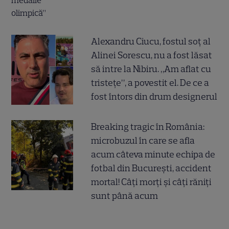
Alexandru Ciucu, fostul soț al
Alinei Sorescu, nu a fost lăsat
să intre la Nibiru. „Am aflat cu
tristețe”, a povestit el. De ce a
fost întors din drum designerul
Breaking tragic în România:
microbuzul în care se afla
acum câteva minute echipa de
fotbal din București, accident
mortal! Câți morți și câți răniți
sunt până acum