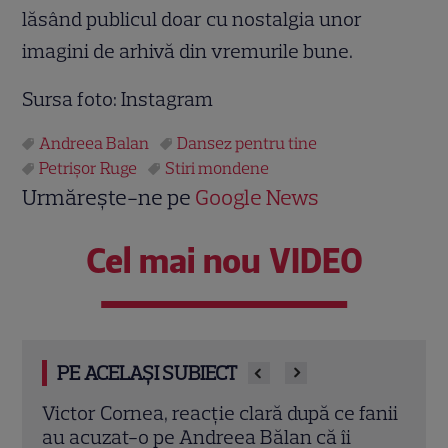
lăsând publicul doar cu nostalgia unor
imagini de arhivă din vremurile bune.
Sursa foto: Instagram
Andreea Balan
Dansez pentru tine
Petrişor Ruge
Stiri mondene
Urmărește-ne pe
Google News
Cel mai nou VIDEO
PE ACELAȘI SUBIECT
fanii
Unde au plecat în vacanță vedetele din
Cupl
România. Adela Popescu, Alina Eremia,
vârs