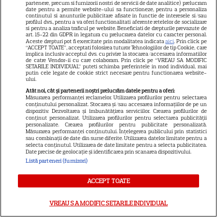
partenere, precum si furnizorii nostri de servicii de date analitice) prelucram
date pentru a permite website-ului sa functioneze, pentru a personaliza
continutul si anunturile publicitare afisate in functie de interesele si/sau
profilul dvs., pentru a va oferi functionalitati aferente retelelor de socializare
si pentru a analiza traficul pe website. Beneficiati de drepturile prevazute de
art. 15-22 din GDPR in legatura cu prelucrarea datelor cu caracter personal.
Aceste drepturi pot fi exercitate prin modalitatea indicata
aici
. Prin click pe
“ACCEPT TOATE”, acceptati folosirea tuturor Tehnologiilor de tip Cookie, care
implica inclusiv acceptul dvs. cu privire la stocarea/accesarea informatiilor
Ce este decoctul, cum se
de catre Vendor-ii cu care colaboram. Prin click pe “VREAU SA MODIFIC
SETARILE INDIVIDUAL” puteti schimba preferintele in mod individual, mai
obţine şi care sunt utilizările
putin cele legate de cookie strict necesare pentru functionarea website-
ului.
acestuia
Atât noi, cât și partenerii noștri prelucrăm datele pentru a oferi:
Măsurarea performanței reclamelor. Utilizarea profilurilor pentru selectarea
conținutului personalizat. Stocarea și/sau accesarea informațiilor de pe un
dispozitiv. Dezvoltarea și îmbunătățirea serviciilor. Crearea profilurilor de
conținut personalizat. Utilizarea profilurilor pentru selectarea publicității
personalizate. Crearea profilurilor pentru publicitate personalizată.
Măsurarea performanței conținutului. Înțelegerea publicului prin statistici
sau combinații de date din surse diferite. Utilizarea datelor limitate pentru a
selecta conținutul. Utilizarea de date limitate pentru a selecta publicitatea.
Date precise de geolocație și identificarea prin scanarea dispozitivului.
ALTE ARTICOLE
Listă parteneri (furnizori)
INTERESANTE
ACCEPT TOATE
VREAU SA MODIFIC SETARILE INDIVIDUAL