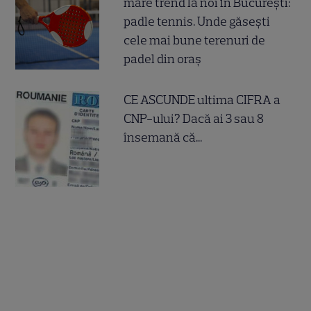
mare trend la noi în București:
padle tennis. Unde găsești
cele mai bune terenuri de
padel din oraș
CE ASCUNDE ultima CIFRA a
CNP-ului? Dacă ai 3 sau 8
însemană că...