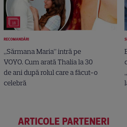
18
RECOMANDĂRI
S
„Sărmana Maria” intră pe
VOYO. Cum arată Thalía la 30
de ani după rolul care a făcut-o
celebră
ARTICOLE PARTENERI