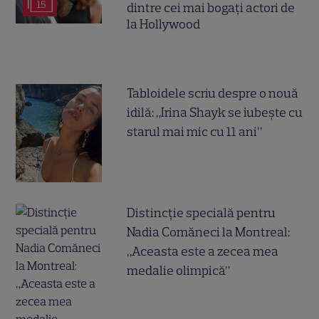
15
dintre cei mai bogați actori de
la Hollywood
Tabloidele scriu despre o nouă
idilă: „Irina Shayk se iubește cu
starul mai mic cu 11 ani”
Distincție specială pentru
Nadia Comăneci la Montreal:
„Aceasta este a zecea mea
medalie olimpică”