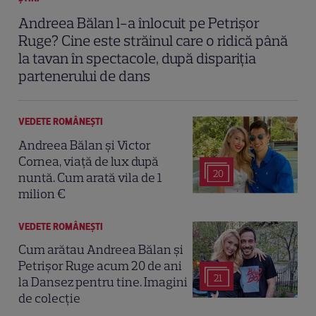
Andreea Bălan l-a înlocuit pe Petrișor
Ruge? Cine este străinul care o ridică până
la tavan în spectacole, după dispariția
partenerului de dans
VEDETE ROMÂNEŞTI
Andreea Bălan și Victor
Cornea, viață de lux după
20
nuntă. Cum arată vila de 1
milion €
VEDETE ROMÂNEŞTI
Cum arătau Andreea Bălan și
Petrișor Ruge acum 20 de ani
21
la Dansez pentru tine. Imagini
de colecție