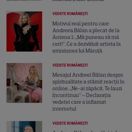
VEDETE ROMÂNEŞTI
Motivul real pentru care
Andreea Bălan a plecat de la
Antena 1: „Mă puneau să mă
cert!”. Ce a dezvăluit artista la
emisiunea lui Măruță
VEDETE ROMÂNEŞTI
Mesajul Andreei Bălan despre
spiritualitate a stârnit reacții în
online. „Ne-ai zăpăcit. Te lauzi
încontinuu” – Declarația
vedetei care a inflamat
internetul
VEDETE ROMÂNEŞTI