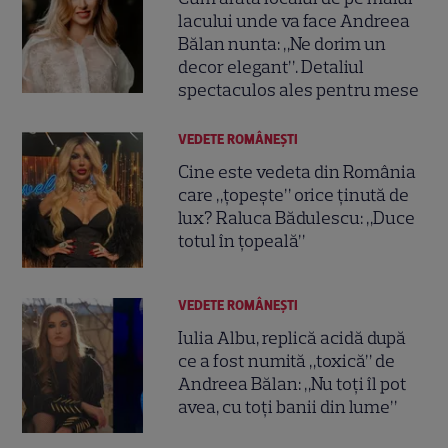
lacului unde va face Andreea
Bălan nunta: „Ne dorim un
decor elegant”. Detaliul
spectaculos ales pentru mese
VEDETE ROMÂNEŞTI
Cine este vedeta din România
care „țopește” orice ținută de
lux? Raluca Bădulescu: „Duce
totul în țopeală”
VEDETE ROMÂNEŞTI
Iulia Albu, replică acidă după
ce a fost numită „toxică” de
Andreea Bălan: „Nu toți îl pot
avea, cu toți banii din lume”