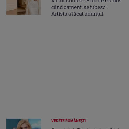
Victor Cornea: „E foarte frumos
când oamenii se iubesc”.
Artista a făcut anunțul
VEDETE ROMÂNEŞTI