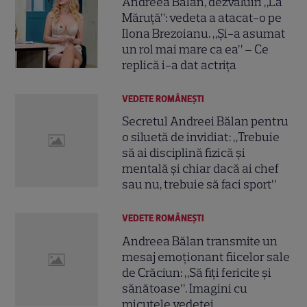
Andreea Bălan, dezvăluiri „La
Măruță”: vedeta a atacat-o pe
Ilona Brezoianu. „Și-a asumat
un rol mai mare ca ea” – Ce
replică i-a dat actrița
VEDETE ROMÂNEŞTI
Secretul Andreei Bălan pentru
o siluetă de invidiat: „Trebuie
să ai disciplină fizică și
mentală și chiar dacă ai chef
sau nu, trebuie să faci sport”
VEDETE ROMÂNEŞTI
Andreea Bălan transmite un
mesaj emoționant fiicelor sale
de Crăciun: „Să fiți fericite și
sănătoase”. Imagini cu
micuțele vedetei