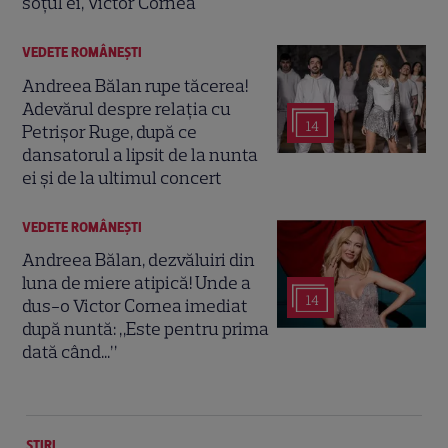
soțul ei, Victor Cornea
VEDETE ROMÂNEŞTI
Andreea Bălan rupe tăcerea!
Adevărul despre relația cu
14
Petrișor Ruge, după ce
dansatorul a lipsit de la nunta
ei și de la ultimul concert
VEDETE ROMÂNEŞTI
Andreea Bălan, dezvăluiri din
luna de miere atipică! Unde a
14
dus-o Victor Cornea imediat
după nuntă: „Este pentru prima
dată când...”
ȘTIRI