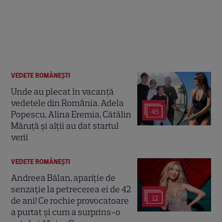
VEDETE ROMÂNEŞTI
Unde au plecat în vacanță
vedetele din România. Adela
45
Popescu, Alina Eremia, Cătălin
Măruță și alții au dat startul
verii
VEDETE ROMÂNEŞTI
Andreea Bălan, apariție de
senzație la petrecerea ei de 42
12
de ani! Ce rochie provocatoare
a purtat și cum a surprins-o