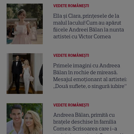
VEDETE ROMÂNEŞTI
Ella și Clara, prințesele de la
malul lacului! Cum au apărut
fiicele Andreei Bălan la nunta
artistei cu Victor Cornea
VEDETE ROMÂNEŞTI
Primele imagini cu Andreea
Bălan în rochie de mireasă.
Mesajul emoționant al artistei:
„Două suflete, o singură iubire”
VEDETE ROMÂNEŞTI
Andreea Bălan, primită cu
brațele deschise în familia
Cornea: Scrisoarea care i-a