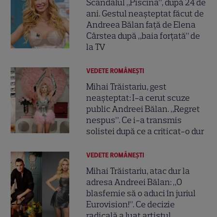
Scandalul „Piscina”, după 24 de
ani. Gestul neașteptat făcut de
Andreea Bălan față de Elena
Cârstea după „baia forțată” de
la TV
VEDETE ROMÂNEŞTI
Mihai Trăistariu, gest
neașteptat: I-a cerut scuze
public Andreei Bălan. „Regret
nespus”. Ce i-a transmis
solistei după ce a criticat-o dur
VEDETE ROMÂNEŞTI
Mihai Trăistariu, atac dur la
adresa Andreei Bălan: „O
blasfemie să o aduci în juriul
Eurovision!”. Ce decizie
radicală a luat artistul