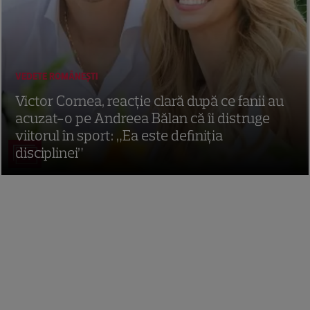
VEDETE ROMÂNEŞTI
Victor Cornea, reacție clară după ce fanii au
acuzat-o pe Andreea Bălan că îi distruge
viitorul în sport: „Ea este definiția
disciplinei”
14