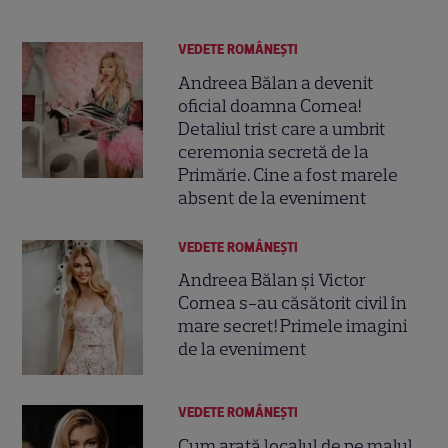
VEDETE ROMÂNEŞTI
Andreea Bălan a devenit
oficial doamna Cornea!
Detaliul trist care a umbrit
ceremonia secretă de la
Primărie. Cine a fost marele
absent de la eveniment
VEDETE ROMÂNEŞTI
Andreea Bălan și Victor
Cornea s-au căsătorit civil în
mare secret! Primele imagini
de la eveniment
VEDETE ROMÂNEŞTI
Cum arată localul de pe malul