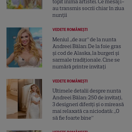
topit inima artistei. Ce mesaj i-
au transmis socrii chiar în ziua
nunții
VEDETE ROMÂNEŞTI
Meniul „de aur” de la nunta
Andreei Bălan: De la foie gras
și cod de Alaska, la burgeri și
sarmale tradiționale. Cine se
numără printre invitați
VEDETE ROMÂNEŞTI
Ultimele detalii despre nunta
Andreei Bălan: 250 de invitați,
3 designeri diferiți și o mireasă
mai relaxată ca niciodată: „O
să fie foarte bine”