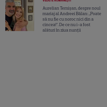
VEDETE ROMÂNEŞTI
Aurelian Temișan, despre noul
mariaj al Andreei Bălan: „Poate
să nu fie cu noroc nici din a
cincea!”. De ce nu i-a fost
alături în ziua nunții