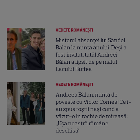
VEDETE ROMÂNEŞTI
Misterul absenței lui Săndel
Bălan la nunta anului. Deși a
fost invitat, tatăl Andreei
Bălan a lipsit de pe malul
Lacului Buftea
VEDETE ROMÂNEŞTI
Andreea Bălan, nuntă de
poveste cu Victor Cornea! Ce i-
au spus foștii nași când a
văzut-o în rochie de mireasă:
„Ușa noastră rămâne
deschisă”