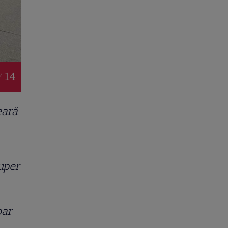
/ 14
eară
uper
oar