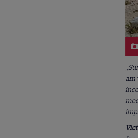
„Sun
am v
ince
meci
impr
Vict