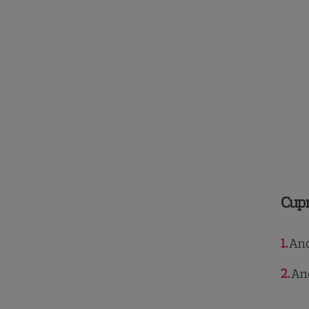
Cup
1
And
2
And