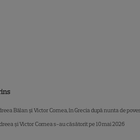
rins
reea Bălan și Victor Cornea, în Grecia după nunta de pove
reea și Victor Cornea s-au căsătorit pe 10 mai 2026