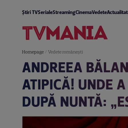
Știri TV
Seriale
Streaming
Cinema
Vedete
Actualita
Homepage
/
Vedete româneşti
ANDREEA BĂLAN,
ATIPICĂ! UNDE 
DUPĂ NUNTĂ: „E