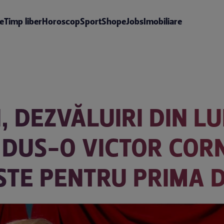
te
Timp liber
Horoscop
Sport
Shop
eJobs
Imobiliare
 DEZVĂLUIRI DIN LU
A DUS-O VICTOR COR
STE PENTRU PRIMA 