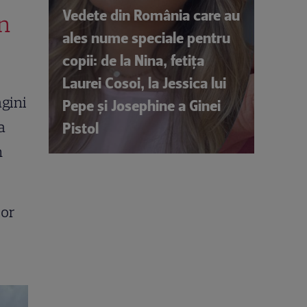
Vedete din România care au
în
ales nume speciale pentru
copii: de la Nina, fetița
Laurei Cosoi, la Jessica lui
agini
Pepe și Josephine a Ginei
a
Pistol
n
lor