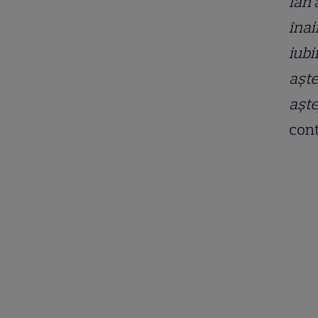
fan 
înai
iubi
aște
aște
cont