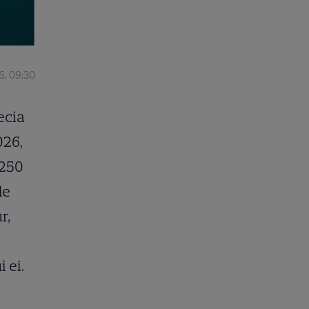
6, 09:30
ecia
026,
 250
de
r,
 ei.