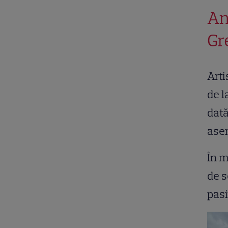
An
Gr
Arti
de l
dată
ase
În m
de s
pasi