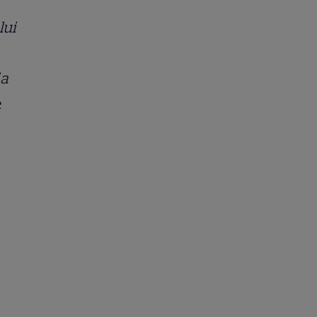
lui
ia
e