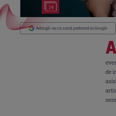
14
Adaugă-ne ca sursă preferată în Google
even
de i
asis
arti
semi