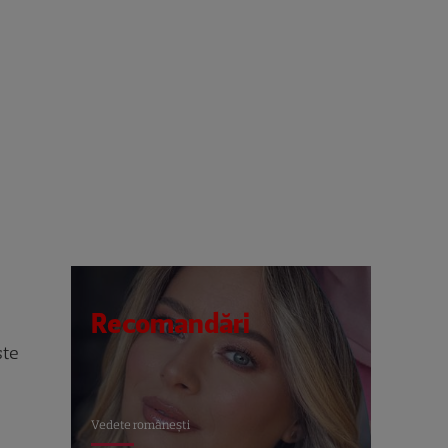
Recomandări
ste
Vedete româneşti