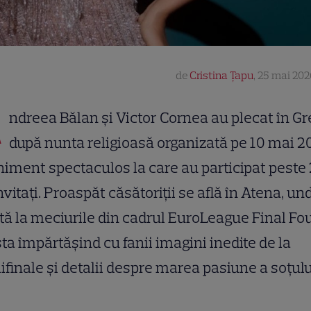
de
Cristina Țapu
,
25 mai 202
A
ndreea Bălan și Victor Cornea au plecat în Gr
după nunta religioasă organizată pe 10 mai 2
iment spectaculos la care au participat peste
nvitați. Proaspăt căsătoriții se află în Atena, un
tă la meciurile din cadrul EuroLeague Final Fou
sta împărtășind cu fanii imagini inedite de la
finale și detalii despre marea pasiune a soțului