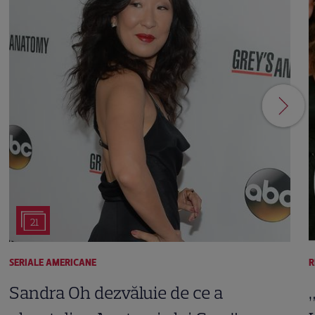
21
SERIALE AMERICANE
R
Sandra Oh dezvăluie de ce a