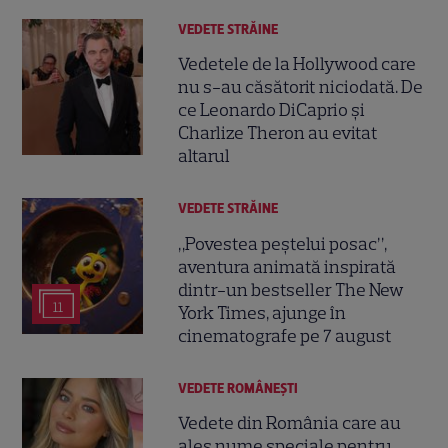
VEDETE STRĂINE
Vedetele de la Hollywood care
nu s-au căsătorit niciodată. De
ce Leonardo DiCaprio și
Charlize Theron au evitat
altarul
VEDETE STRĂINE
„Povestea peștelui posac”,
aventura animată inspirată
dintr-un bestseller The New
11
York Times, ajunge în
cinematografe pe 7 august
VEDETE ROMÂNEŞTI
Vedete din România care au
ales nume speciale pentru