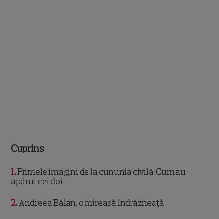
Cuprins
1
Primele imagini de la cununia civilă: Cum au
apărut cei doi
2
Andreea Bălan, o mireasă îndrăzneață