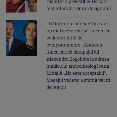
tristețe”, a povestit el. De ce a
fost întors din drum designerul
„Trăim într-o perioadă în care
nu mai avem voie să trecem cu
vederea astfel de
comportamente”. Andreea
Raicu critică derapajul lui
Alexandru Rogobete la adresa
medicului endocrinolog Ioana
Mihăilă: „Nu este acceptabil”.
Mesajul vedetei a stârnit valuri
de reacții