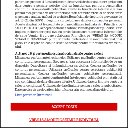
partenere, precum si furnizorii nostri de servicii de date analitice) prelucram
date pentru a permite website-ului sa functioneze, pentru a personaliza
continutul si anunturile publicitare afisate in functie de interesele si/sau
profilul dvs., pentru a va oferi functionalitati aferente retelelor de socializare
si pentru a analiza traficul pe website. Beneficiati de drepturile prevazute de
art. 15-22 din GDPR in legatura cu prelucrarea datelor cu caracter personal.
Aceste drepturi pot fi exercitate prin modalitatea indicata
aici
. Prin click pe
“ACCEPT TOATE”, acceptati folosirea tuturor Tehnologiilor de tip Cookie, care
ALTE ARTICOLE
implica inclusiv acceptul dvs. cu privire la stocarea/accesarea informatiilor
de catre Vendor-ii cu care colaboram. Prin click pe “VREAU SA MODIFIC
SETARILE INDIVIDUAL” puteti schimba preferintele in mod individual, mai
INTERESANTE
putin cele legate de cookie strict necesare pentru functionarea website-
ului.
Atât noi, cât și partenerii noștri prelucrăm datele pentru a oferi:
Măsurarea performanței reclamelor. Utilizarea profilurilor pentru selectarea
conținutului personalizat. Stocarea și/sau accesarea informațiilor de pe un
dispozitiv. Dezvoltarea și îmbunătățirea serviciilor. Crearea profilurilor de
conținut personalizat. Utilizarea profilurilor pentru selectarea publicității
NETFLIX
personalizate. Crearea profilurilor pentru publicitate personalizată.
Măsurarea performanței conținutului. Înțelegerea publicului prin statistici
Noutăți Netflix în august 2026:
sau combinații de date din surse diferite. Utilizarea datelor limitate pentru a
selecta conținutul. Utilizarea de date limitate pentru a selecta publicitatea.
Robert De Niro, „Nosferatu” și
Date precise de geolocație și identificarea prin scanarea dispozitivului.
noile sezoane din „Outer
Listă parteneri (furnizori)
16
Banks” și „Un veac de
singurătate”
ACCEPT TOATE
VREAU SA MODIFIC SETARILE INDIVIDUAL
VEDETE STRĂINE