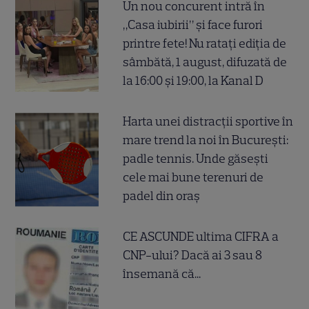
Un nou concurent intră în
„Casa iubirii” și face furori
printre fete! Nu ratați ediția de
sâmbătă, 1 august, difuzată de
la 16:00 și 19:00, la Kanal D
Harta unei distracții sportive în
mare trend la noi în București:
padle tennis. Unde găsești
cele mai bune terenuri de
padel din oraș
CE ASCUNDE ultima CIFRA a
CNP-ului? Dacă ai 3 sau 8
însemană că...