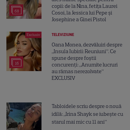
copii: de la Nina, fetița Laurei
68
Cosoi, la Jessica lui Pepe și
Josephine a Ginei Pistol
TELEVIZIUNE
Exclusiv
Oana Monea, dezvăluiri despre
„Insula Iubirii: Reuniuni”. Ce
spune despre foștii
16
concurenți: „Anumite lucruri
au rămas nerezolvate”
EXCLUSIV
Tabloidele scriu despre o nouă
idilă: „Irina Shayk se iubește cu
starul mai mic cu 11 ani”