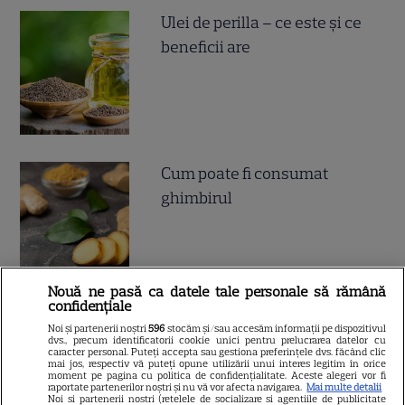
Ulei de perilla – ce este și ce
beneficii are
Cum poate fi consumat
ghimbirul
Nouă ne pasă ca datele tale personale să rămână
confidențiale
Ce este decoctul, cum se
Noi și partenerii noștri
596
stocăm și/sau accesăm informații pe dispozitivul
dvs., precum identificatorii cookie unici pentru prelucrarea datelor cu
obţine şi care sunt utilizările
caracter personal. Puteți accepta sau gestiona preferințele dvs. făcând clic
mai jos, respectiv vă puteți opune utilizării unui interes legitim în orice
acestuia
moment pe pagina cu politica de confidențialitate. Aceste alegeri vor fi
raportate partenerilor noștri și nu vă vor afecta navigarea.
Mai multe detalii
Noi si partenerii nostri (retelele de socializare si agentiile de publicitate