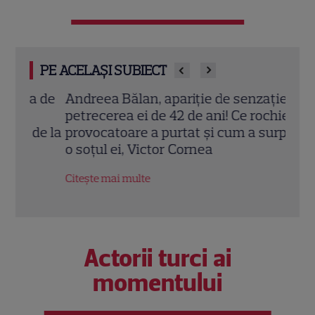
PE ACELAȘI SUBIECT
a de
Andreea Bălan, apariție de senzație la
Micu
petrecerea ei de 42 de ani! Ce rochie
privi
de la
provocatoare a purtat și cum a surprins-
Detal
o soțul ei, Victor Cornea
pe f
Citește mai multe
Citeș
Actorii turci ai
momentului