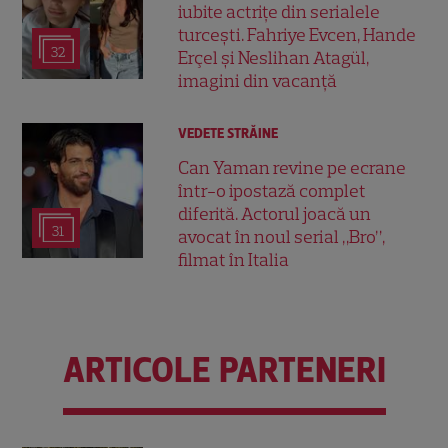
iubite actrițe din serialele
turcești. Fahriye Evcen, Hande
32
Erçel și Neslihan Atagül,
imagini din vacanță
VEDETE STRĂINE
Can Yaman revine pe ecrane
într-o ipostază complet
diferită. Actorul joacă un
31
avocat în noul serial „Bro”,
filmat în Italia
ARTICOLE PARTENERI