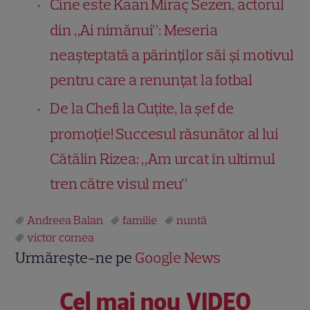
Cine este Kaan Miraç Sezen, actorul
din „Ai nimănui”: Meseria
neașteptată a părinților săi și motivul
pentru care a renunțat la fotbal
De la Chefi la Cuțite, la șef de
promoție! Succesul răsunător al lui
Cătălin Rizea: „Am urcat în ultimul
tren către visul meu”
Andreea Balan
familie
nuntă
victor cornea
Urmărește-ne pe
Google News
Cel mai nou VIDEO