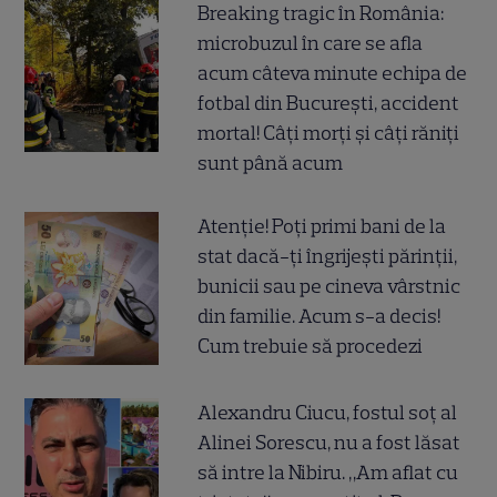
Breaking tragic în România:
microbuzul în care se afla
acum câteva minute echipa de
fotbal din București, accident
mortal! Câți morți și câți răniți
sunt până acum
Atenție! Poți primi bani de la
stat dacă-ți îngrijești părinții,
bunicii sau pe cineva vârstnic
din familie. Acum s-a decis!
Cum trebuie să procedezi
Alexandru Ciucu, fostul soț al
Alinei Sorescu, nu a fost lăsat
să intre la Nibiru. „Am aflat cu