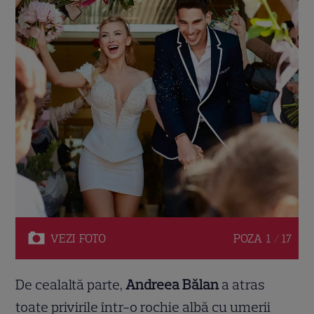
VEZI
FOTO
POZA
1 / 17
De cealaltă parte,
Andreea Bălan
a atras
toate privirile într-o rochie albă cu umerii