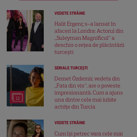
VEDETE STRĂINE
Halit Ergenç s-a lansat în
afaceri la Londra: Actorul din
„Suleyman Magnificul” a
deschis o rețea de plăcintării
turcești
SERIALE TURCEŞTI
Demet Özdemir, vedeta din
„Fata din vis”, are o poveste
impresionantă. Cum a ajuns
12
una dintre cele mai iubite
actrițe din Turcia
VEDETE STRĂINE
Cum își petrec vara cele mai