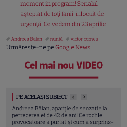
moment în program! Serialul
așteptat de toți fanii, înlocuit de
urgență: Ce vedem din 23 aprilie
Andreea Balan
nuntă
victor cornea
Urmărește-ne pe
Google News
Cel mai nou VIDEO
PE ACELAȘI SUBIECT
a de
Andreea Bălan, apariție de senzație la
Nunta
petrecerea ei de 42 de ani! Ce rochie
Harr
de la
provocatoare a purtat și cum a surprins-
fost