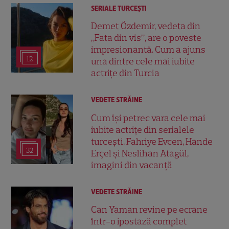
SERIALE TURCEŞTI
Demet Özdemir, vedeta din
„Fata din vis”, are o poveste
impresionantă. Cum a ajuns
12
una dintre cele mai iubite
actrițe din Turcia
VEDETE STRĂINE
Cum își petrec vara cele mai
iubite actrițe din serialele
turcești. Fahriye Evcen, Hande
32
Erçel și Neslihan Atagül,
imagini din vacanță
VEDETE STRĂINE
Can Yaman revine pe ecrane
într-o ipostază complet