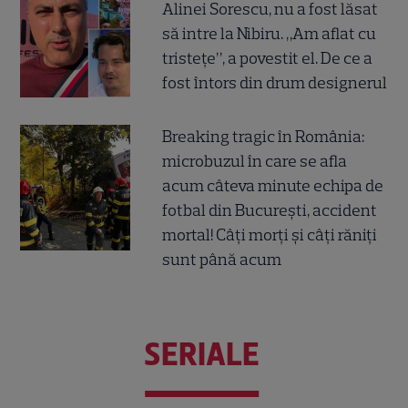
Alinei Sorescu, nu a fost lăsat
să intre la Nibiru. „Am aflat cu
tristețe”, a povestit el. De ce a
fost întors din drum designerul
Breaking tragic în România:
microbuzul în care se afla
acum câteva minute echipa de
fotbal din București, accident
mortal! Câți morți și câți răniți
sunt până acum
SERIALE