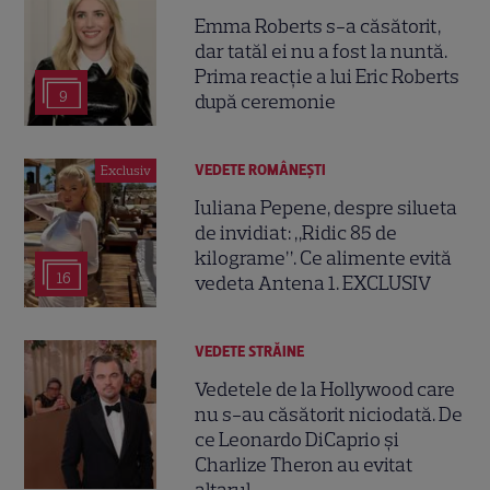
Emma Roberts s-a căsătorit,
dar tatăl ei nu a fost la nuntă.
Prima reacție a lui Eric Roberts
9
după ceremonie
VEDETE ROMÂNEŞTI
Exclusiv
Iuliana Pepene, despre silueta
de invidiat: „Ridic 85 de
kilograme”. Ce alimente evită
16
vedeta Antena 1. EXCLUSIV
VEDETE STRĂINE
Vedetele de la Hollywood care
nu s-au căsătorit niciodată. De
ce Leonardo DiCaprio și
Charlize Theron au evitat