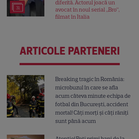
diferită. Actorul joacă un
31
avocat în noul serial „Bro”,
filmat în Italia
ARTICOLE PARTENERI
Breaking tragic în România:
microbuzul în care se afla
acum câteva minute echipa de
fotbal din București, accident
mortal! Câți morți și câți răniți
sunt până acum
Atenție! Poți primi bani de la