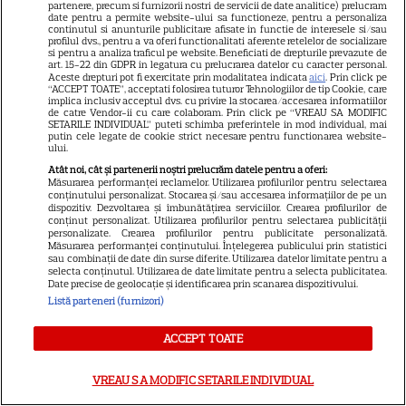
VEDETE STRĂINE
partenere, precum si furnizorii nostri de servicii de date analitice) prelucram
date pentru a permite website-ului sa functioneze, pentru a personaliza
continutul si anunturile publicitare afisate in functie de interesele si/sau
Sean Astin din „Stăpânul
profilul dvs., pentru a va oferi functionalitati aferente retelelor de socializare
si pentru a analiza traficul pe website. Beneficiati de drepturile prevazute de
Inelelor” a fost nevoit să își
art. 15-22 din GDPR in legatura cu prelucrarea datelor cu caracter personal.
vândă casa din cauza
Aceste drepturi pot fi exercitate prin modalitatea indicata
aici
. Prin click pe
“ACCEPT TOATE”, acceptati folosirea tuturor Tehnologiilor de tip Cookie, care
14
salariului mic: Câți bani a
implica inclusiv acceptul dvs. cu privire la stocarea/accesarea informatiilor
de catre Vendor-ii cu care colaboram. Prin click pe “VREAU SA MODIFIC
primit de fapt
SETARILE INDIVIDUAL” puteti schimba preferintele in mod individual, mai
putin cele legate de cookie strict necesare pentru functionarea website-
ului.
VEDETE STRĂINE
Atât noi, cât și partenerii noștri prelucrăm datele pentru a oferi:
Măsurarea performanței reclamelor. Utilizarea profilurilor pentru selectarea
conținutului personalizat. Stocarea și/sau accesarea informațiilor de pe un
Elon Musk, atac la adresa
dispozitiv. Dezvoltarea și îmbunătățirea serviciilor. Crearea profilurilor de
regizorului premiat cu Oscar
conținut personalizat. Utilizarea profilurilor pentru selectarea publicității
personalizate. Crearea profilurilor pentru publicitate personalizată.
care a realizat documentarul
Măsurarea performanței conținutului. Înțelegerea publicului prin statistici
14
sau combinații de date din surse diferite. Utilizarea datelor limitate pentru a
despre viața sa. Filmul are 232
selecta conținutul. Utilizarea de date limitate pentru a selecta publicitatea.
de minute
Date precise de geolocație și identificarea prin scanarea dispozitivului.
Listă parteneri (furnizori)
VEDETE STRĂINE
ACCEPT TOATE
Marvel are un nou Black
VREAU SA MODIFIC SETARILE INDIVIDUAL
Panther. David Jonsson preia
moștenirea lui Chadwick