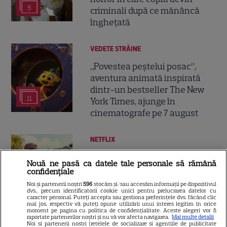
5
criminali după ce mănâncă
înghețată
VEDETE STRĂINE
„Povestea peștelui posac”,
aventura animată inspirată
dintr-un bestseller The New
11
York Times, ajunge în
cinematografe pe 7 august
NETFLIX
Noutăți Netflix în august 2026:
Nouă ne pasă ca datele tale personale să rămână
Robert De Niro, „Nosferatu” și
confidențiale
noile sezoane din „Outer
Noi și partenerii noștri
596
stocăm și/sau accesăm informații pe dispozitivul
16
Banks” și „Un veac de
dvs., precum identificatorii cookie unici pentru prelucrarea datelor cu
caracter personal. Puteți accepta sau gestiona preferințele dvs. făcând clic
singurătate”
mai jos, respectiv vă puteți opune utilizării unui interes legitim în orice
moment pe pagina cu politica de confidențialitate. Aceste alegeri vor fi
raportate partenerilor noștri și nu vă vor afecta navigarea.
Mai multe detalii
Noi si partenerii nostri (retelele de socializare si agentiile de publicitate