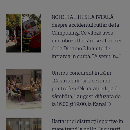
NOI DETALII IES LA IVEALĂ
despre accidentul rutier de la
Câmpulung. Ce viteză avea
microbuzul în care se aflau cei
de la Dinamo 2 înainte de
intrarea în curbă: "A venit în..."
Un nou concurent intră în
„Casa iubirii” și face furori
printre fete! Nu ratați ediția de
sâmbătă, 1 august, difuzată de
la 16:00 și 19:00, la Kanal D
Harta unei distracții sportive în
mare trend la noi în București: