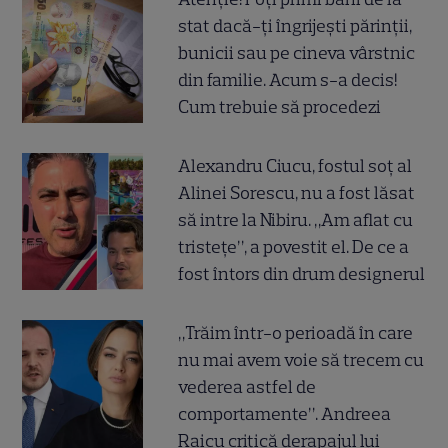
stat dacă-ți îngrijești părinții,
bunicii sau pe cineva vârstnic
din familie. Acum s-a decis!
Cum trebuie să procedezi
Alexandru Ciucu, fostul soț al
Alinei Sorescu, nu a fost lăsat
să intre la Nibiru. „Am aflat cu
tristețe”, a povestit el. De ce a
fost întors din drum designerul
„Trăim într-o perioadă în care
nu mai avem voie să trecem cu
vederea astfel de
comportamente”. Andreea
Raicu critică derapajul lui