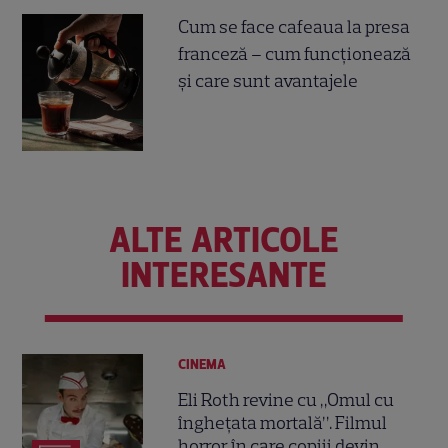
Cum se face cafeaua la presa
franceză – cum funcționează
și care sunt avantajele
ALTE ARTICOLE
INTERESANTE
CINEMA
Eli Roth revine cu „Omul cu
înghețata mortală”. Filmul
horror în care copiii devin