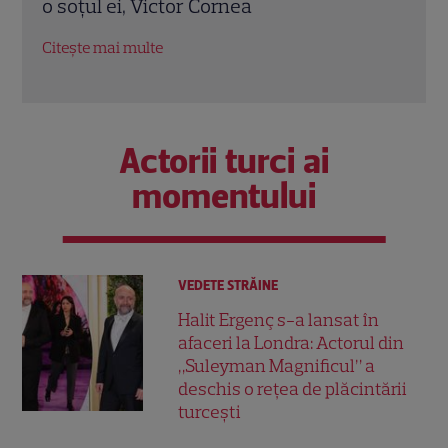
o soțul ei, Victor Cornea
invi
cer
Citește mai multe
Citeș
Actorii turci ai
momentului
VEDETE STRĂINE
Halit Ergenç s-a lansat în
afaceri la Londra: Actorul din
„Suleyman Magnificul” a
deschis o rețea de plăcintării
turcești