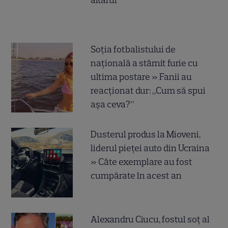
altarul
Soția fotbalistului de
națională a stârnit furie cu
ultima postare » Fanii au
reacționat dur: „Cum să spui
așa ceva?”
Dusterul produs la Mioveni,
liderul pieței auto din Ucraina
» Câte exemplare au fost
cumpărate în acest an
Alexandru Ciucu, fostul soț al