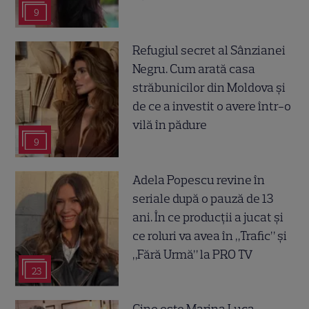
9
Refugiul secret al Sânzianei
Negru. Cum arată casa
străbunicilor din Moldova și
de ce a investit o avere într-o
vilă în pădure
9
Adela Popescu revine în
seriale după o pauză de 13
ani. În ce producții a jucat și
ce roluri va avea în „Trafic” și
„Fără Urmă” la PRO TV
23
Cine este Marina Luca,