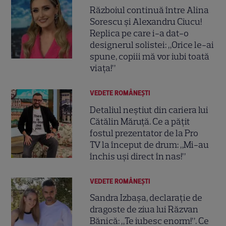
Războiul continuă între Alina
Sorescu și Alexandru Ciucu!
Replica pe care i-a dat-o
designerul solistei: „Orice le-ai
spune, copiii mă vor iubi toată
viața!”
VEDETE ROMÂNEŞTI
Detaliul neștiut din cariera lui
Cătălin Măruță. Ce a pățit
fostul prezentator de la Pro
TV la început de drum: „Mi-au
închis uși direct în nas!”
VEDETE ROMÂNEŞTI
Sandra Izbașa, declarație de
dragoste de ziua lui Răzvan
Bănică: „Te iubesc enorm!”. Ce