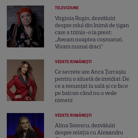
TELEVIZIUNE
Virginia Rogin, dezvăluiri
despre rolul din Inimă de țigan
care a trimis-o la preot:
„Aveam noaptea coșmaruri.
Visam numai draci”
VEDETE ROMÂNEŞTI
Ce secrete are Anca Țurcașiu
pentru o siluetă de invidiat: De
ce a renunțat la sală și ce face
pe balcon când nu o vede
nimeni
VEDETE ROMÂNEŞTI
Alina Sorescu, dezvăluiri
despre relația cu Alexandru