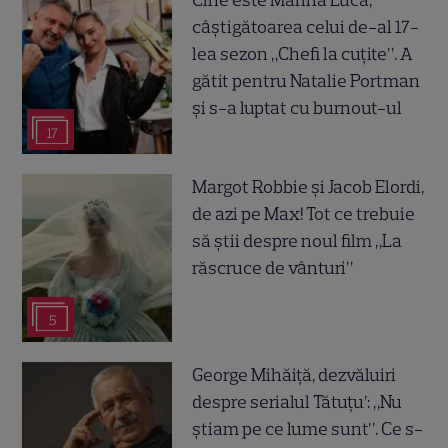
câștigătoarea celui de-al 17-
lea sezon „Chefi la cuțite”. A
gătit pentru Natalie Portman
și s-a luptat cu burnout-ul
17
Margot Robbie și Jacob Elordi,
de azi pe Max! Tot ce trebuie
să știi despre noul film „La
răscruce de vânturi”
5
George Mihăiță, dezvăluiri
despre serialul Tătuțu’: „Nu
știam pe ce lume sunt”. Ce s-