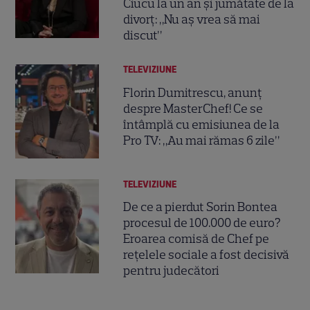
Ciucu la un an și jumătate de la
divorț: „Nu aș vrea să mai
discut”
TELEVIZIUNE
Florin Dumitrescu, anunț
despre MasterChef! Ce se
întâmplă cu emisiunea de la
Pro TV: „Au mai rămas 6 zile”
TELEVIZIUNE
De ce a pierdut Sorin Bontea
procesul de 100.000 de euro?
Eroarea comisă de Chef pe
rețelele sociale a fost decisivă
pentru judecători