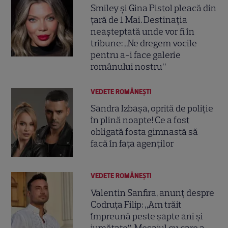
Smiley și Gina Pistol pleacă din
țară de 1 Mai. Destinația
neașteptată unde vor fi în
tribune: „Ne dregem vocile
pentru a-i face galerie
românului nostru”
VEDETE ROMÂNEŞTI
Sandra Izbașa, oprită de poliție
în plină noapte! Ce a fost
obligată fosta gimnastă să
facă în fața agenților
VEDETE ROMÂNEŞTI
Valentin Sanfira, anunț despre
Codruța Filip: „Am trăit
împreună peste șapte ani și
jumătate”. Mesajul cu care a