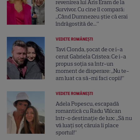
revenirea lui Aris Eram de la
Survivor. Cu cine îl compară:
„Când Dumnezeu știe că erai
îndrăgostită de…”
VEDETE ROMÂNEŞTI
Tavi Clonda, șocat de ce i-a
cerut Gabriela Cristea: Ce i-a
propus soția sa într-un
moment de disperare: „Nu te-
am luat ca să-mi faci copii!”
VEDETE ROMÂNEŞTI
Adela Popescu, escapadă
romantică cu Radu Vâlcan
într-o destinație de lux: „Să nu
vă luați soț căruia îi place
sportul!”