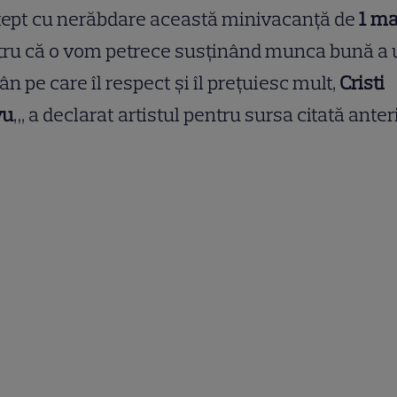
tept cu nerăbdare această minivacanță de
1 ma
tru că o vom petrece susținând munca bună a 
n pe care îl respect și îl prețuiesc mult,
Cristi
vu
„, a declarat artistul pentru sursa citată anteri