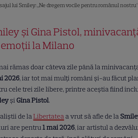
ajul lui Smiley: „Ne dregem vocile pentru românul nostru
iley și Gina Pistol, minivacanț
 emoții la Milano
ai rămas doar câteva zile până la minivacanț
ai 2026
, iar tot mai mulți români și-au făcut pl
ru cele trei zile libere, printre aceștia fiind incl
ley
și
Gina Pistol
.
aliștii de la
Libertatea
a vrut să afle de la
Smile
uri are pentru
1 mai 2026
, iar artistul a dezvălu