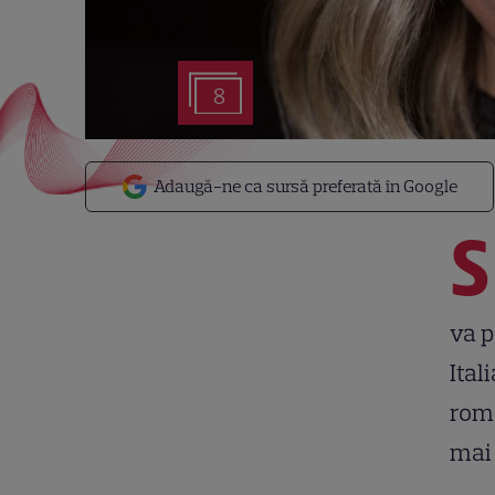
8
Adaugă-ne ca sursă preferată în Google
S
va p
Ital
româ
mai 