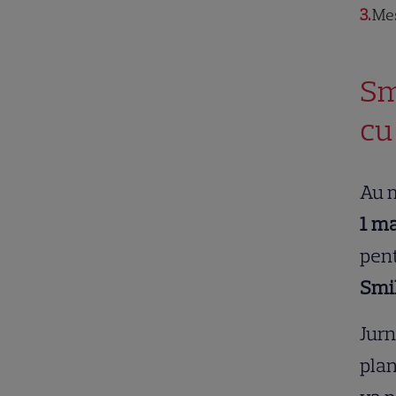
3
Mes
Sm
cu
Au m
1 m
pent
Smi
Jurn
plan