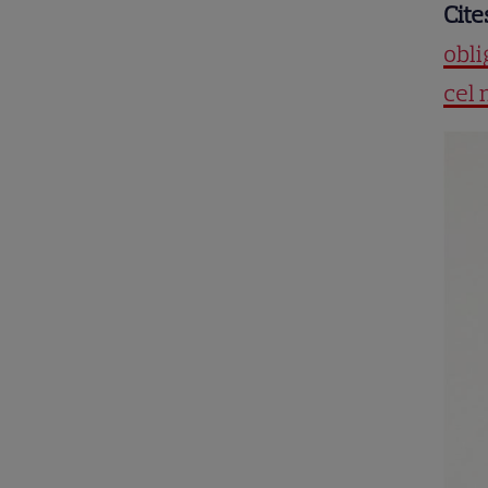
Cite
obli
cel 