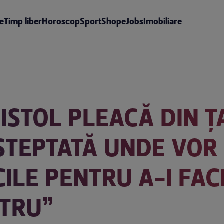
te
Timp liber
Horoscop
Sport
Shop
eJobs
Imobiliare
PISTOL PLEACĂ DIN Ț
TEPTATĂ UNDE VOR F
ILE PENTRU A-I FAC
TRU”