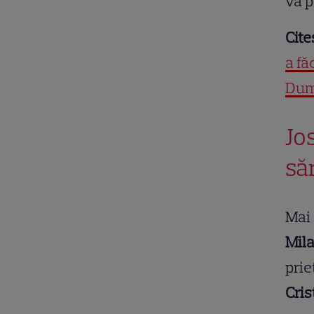
va p
Cite
a fă
Dum
Jo
să
Mai 
Mil
prie
Cris