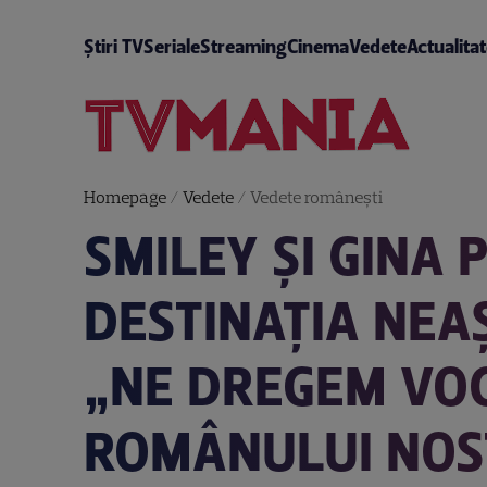
Știri TV
Seriale
Streaming
Cinema
Vedete
Actualita
Homepage
/
Vedete
/
Vedete româneşti
SMILEY ȘI GINA 
DESTINAȚIA NEAȘ
„NE DREGEM VOC
ROMÂNULUI NOS