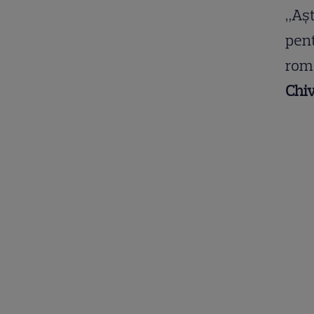
„Aș
pen
româ
Chi