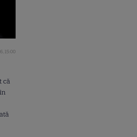
6, 15:00
t că
în
Iată