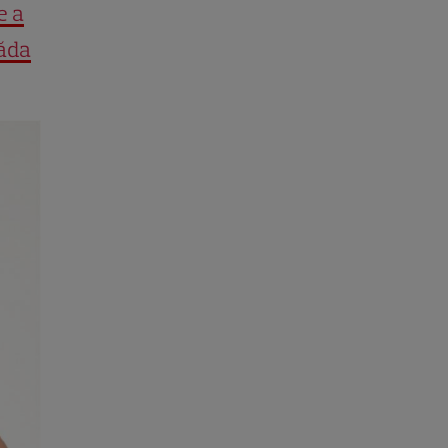
e a
răda