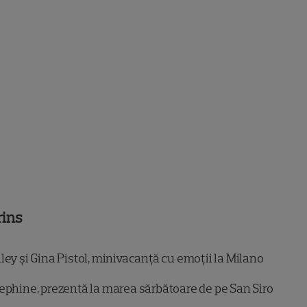
rins
ey și Gina Pistol, minivacanță cu emoții la Milano
ephine, prezentă la marea sărbătoare de pe San Siro