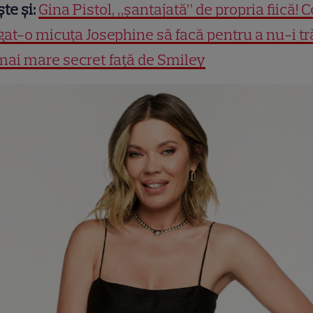
ște și:
Gina Pistol, „șantajată” de propria fiică! C
gat-o micuța Josephine să facă pentru a nu-i t
mai mare secret față de Smiley