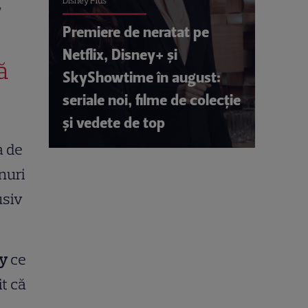
Disney Plus
”
Premiere de neratat pe
Netflix, Disney+ și
ă
SkyShowtime în august:
seriale noi, filme de colecție
și vedete de top
a de
anuri
usiv
y
ce
it că