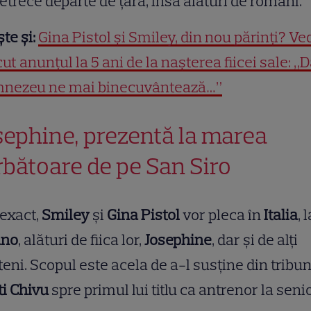
etrece departe de țară, însă alături de români.
ște și:
Gina Pistol și Smiley, din nou părinți? Ve
cut anunțul la 5 ani de la nașterea fiicei sale: „
nezeu ne mai binecuvântează…”
sephine, prezentă la marea
rbătoare de pe San Siro
exact,
Smiley
și
Gina Pistol
vor pleca în
Italia
, 
ano
, alături de fiica lor,
Josephine
, dar și de alți
teni. Scopul este acela de a-l susține din tribu
ti Chivu
spre primul lui titlu ca antrenor la senio