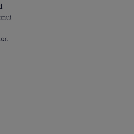
i
,
unui
or.