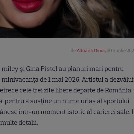
de
Adriana Diură
,
30 aprilie 202
miley și Gina Pistol au planuri mari pentru
minivacanța de 1 mai 2026. Artistul a dezvălui
etrece cele trei zile libere departe de România, 
ia, pentru a susține un nume uriaș al sportului
nesc într-un moment istoric al carierei sale. 
multe detalii.