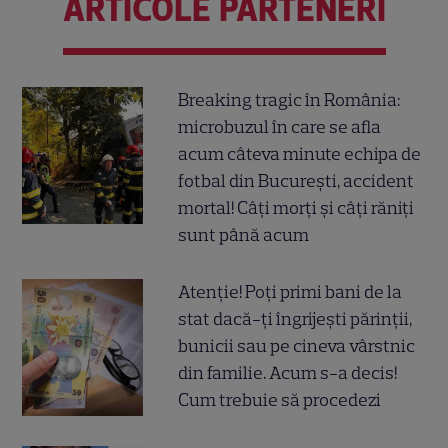
ARTICOLE PARTENERI
Breaking tragic în România:
microbuzul în care se afla
acum câteva minute echipa de
fotbal din București, accident
mortal! Câți morți și câți răniți
sunt până acum
Atenție! Poți primi bani de la
stat dacă-ți îngrijești părinții,
bunicii sau pe cineva vârstnic
din familie. Acum s-a decis!
Cum trebuie să procedezi