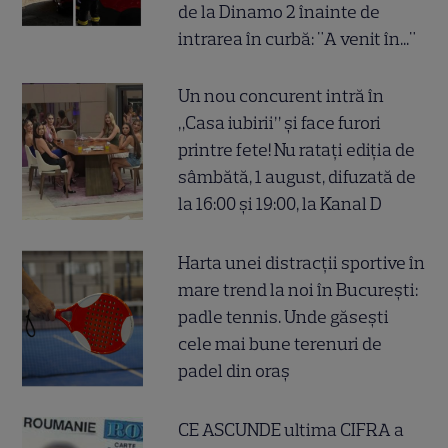
de la Dinamo 2 înainte de
intrarea în curbă: "A venit în..."
Un nou concurent intră în
„Casa iubirii” și face furori
printre fete! Nu ratați ediția de
sâmbătă, 1 august, difuzată de
la 16:00 și 19:00, la Kanal D
Harta unei distracții sportive în
mare trend la noi în București:
padle tennis. Unde găsești
cele mai bune terenuri de
padel din oraș
CE ASCUNDE ultima CIFRA a