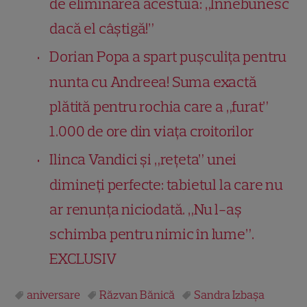
de eliminarea acestuia: „Înnebunesc
dacă el câștigă!”
Dorian Popa a spart pușculița pentru
nunta cu Andreea! Suma exactă
plătită pentru rochia care a „furat”
1.000 de ore din viața croitorilor
Ilinca Vandici și „rețeta” unei
dimineți perfecte: tabietul la care nu
ar renunța niciodată. „Nu l-aș
schimba pentru nimic în lume”.
EXCLUSIV
aniversare
Răzvan Bănică
Sandra Izbaşa