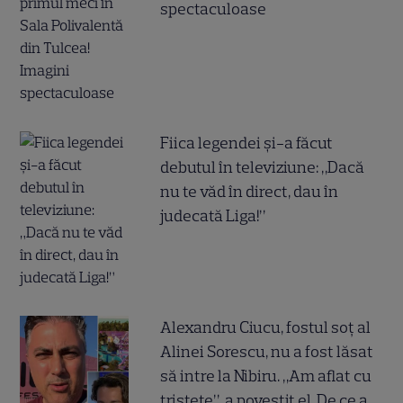
spectaculoase
Fiica legendei și-a făcut
debutul în televiziune: „Dacă
nu te văd în direct, dau în
judecată Liga!”
Alexandru Ciucu, fostul soț al
Alinei Sorescu, nu a fost lăsat
să intre la Nibiru. „Am aflat cu
tristețe”, a povestit el. De ce a