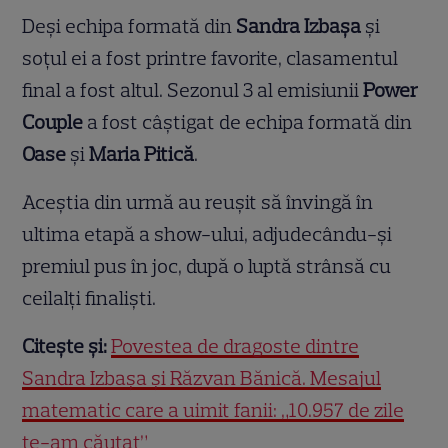
Deși echipa formată din
Sandra Izbașa
și
soțul ei a fost printre favorite, clasamentul
final a fost altul. Sezonul 3 al emisiunii
Power
Couple
a fost câștigat de echipa formată din
Oase
și
Maria Pitică
.
Aceștia din urmă au reușit să învingă în
ultima etapă a show-ului, adjudecându-și
premiul pus în joc, după o luptă strânsă cu
ceilalți finaliști.
Citește și:
Povestea de dragoste dintre
Sandra Izbașa și Răzvan Bănică. Mesajul
matematic care a uimit fanii: „10.957 de zile
te-am căutat”