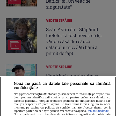
Banks” și „Un veac de
singurătate”
VEDETE STRĂINE
Sean Astin din „Stăpânul
Inelelor” a fost nevoit să își
vândă casa din cauza
14
salariului mic: Câți bani a
primit de fapt
VEDETE STRĂINE
Elon Musk, atac la adresa
regizorului premiat cu Oscar
Nouă ne pasă ca datele tale personale să rămână
care a realizat documentarul
confidențiale
14
despre viața sa. Filmul are 232
Noi și partenerii noștri
596
stocăm și/sau accesăm informații pe dispozitivul
dvs., precum identificatorii cookie unici pentru prelucrarea datelor cu
de minute
caracter personal. Puteți accepta sau gestiona preferințele dvs. făcând clic
mai jos, respectiv vă puteți opune utilizării unui interes legitim în orice
moment pe pagina cu politica de confidențialitate. Aceste alegeri vor fi
raportate partenerilor noștri și nu vă vor afecta navigarea.
Mai multe detalii
VEDETE STRĂINE
Noi si partenerii nostri (retelele de socializare si agentiile de publicitate