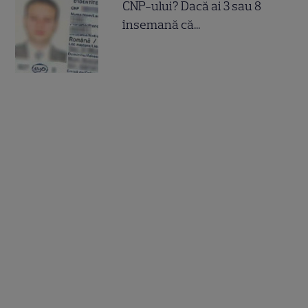
CNP-ului? Dacă ai 3 sau 8
însemană că...