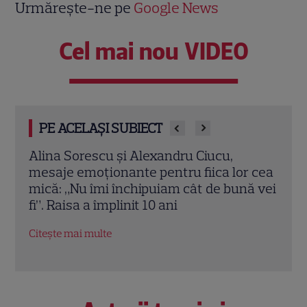
Urmărește-ne pe
Google News
Cel mai nou VIDEO
PE ACELAȘI SUBIECT
Alina Sorescu și Alexandru Ciucu,
Anca
mesaje emoționante pentru fiica lor cea
repr
u
mică: „Nu îmi închipuiam cât de bună vei
mesa
egii
fi”. Raisa a împlinit 10 ani
Bere
Citește mai multe
Citeș