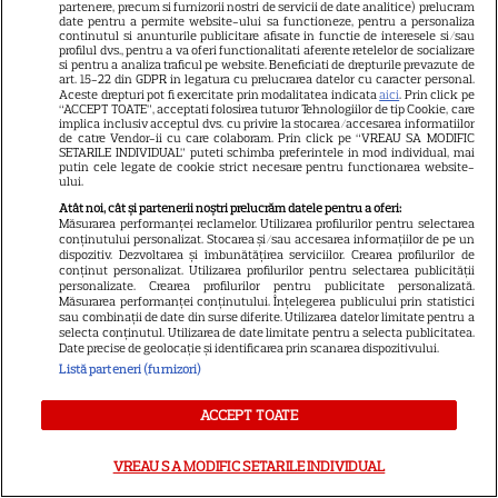
partenere, precum si furnizorii nostri de servicii de date analitice) prelucram
date pentru a permite website-ului sa functioneze, pentru a personaliza
Marvel are un nou Black
continutul si anunturile publicitare afisate in functie de interesele si/sau
Panther. David Jonsson preia
profilul dvs., pentru a va oferi functionalitati aferente retelelor de socializare
si pentru a analiza traficul pe website. Beneficiati de drepturile prevazute de
moștenirea lui Chadwick
art. 15-22 din GDPR in legatura cu prelucrarea datelor cu caracter personal.
Aceste drepturi pot fi exercitate prin modalitatea indicata
aici
. Prin click pe
3
Boseman
“ACCEPT TOATE”, acceptati folosirea tuturor Tehnologiilor de tip Cookie, care
implica inclusiv acceptul dvs. cu privire la stocarea/accesarea informatiilor
de catre Vendor-ii cu care colaboram. Prin click pe “VREAU SA MODIFIC
SETARILE INDIVIDUAL” puteti schimba preferintele in mod individual, mai
putin cele legate de cookie strict necesare pentru functionarea website-
VEDETE STRĂINE
ului.
Ryan Gosling este noul Ghost
Atât noi, cât și partenerii noștri prelucrăm datele pentru a oferi:
Măsurarea performanței reclamelor. Utilizarea profilurilor pentru selectarea
Rider din Universul Marvel.
conținutului personalizat. Stocarea și/sau accesarea informațiilor de pe un
dispozitiv. Dezvoltarea și îmbunătățirea serviciilor. Crearea profilurilor de
Anunțul făcut la Comic-Con i-
conținut personalizat. Utilizarea profilurilor pentru selectarea publicității
7
a entuziasmat pe fani
personalizate. Crearea profilurilor pentru publicitate personalizată.
Măsurarea performanței conținutului. Înțelegerea publicului prin statistici
sau combinații de date din surse diferite. Utilizarea datelor limitate pentru a
selecta conținutul. Utilizarea de date limitate pentru a selecta publicitatea.
Date precise de geolocație și identificarea prin scanarea dispozitivului.
DISNEY PLUS
Listă parteneri (furnizori)
„Diavolul se îmbracă de la
ACCEPT TOATE
Prada 2” s-a lansat pe Disney+.
Meryl Streep și Anne
VREAU SA MODIFIC SETARILE INDIVIDUAL
Hathaway revin la revista