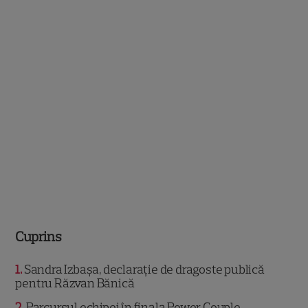
Cuprins
1
Sandra Izbașa, declarație de dragoste publică
pentru Răzvan Bănică
2
Parcursul echipei în finala Power Couple,