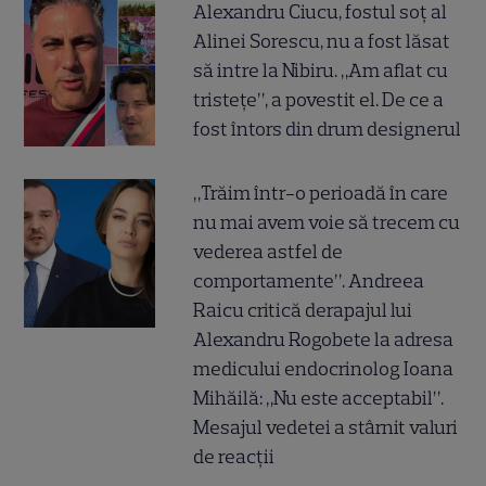
Alexandru Ciucu, fostul soț al
Alinei Sorescu, nu a fost lăsat
să intre la Nibiru. „Am aflat cu
tristețe”, a povestit el. De ce a
fost întors din drum designerul
„Trăim într-o perioadă în care
nu mai avem voie să trecem cu
vederea astfel de
comportamente”. Andreea
Raicu critică derapajul lui
Alexandru Rogobete la adresa
medicului endocrinolog Ioana
Mihăilă: „Nu este acceptabil”.
Mesajul vedetei a stârnit valuri
de reacții