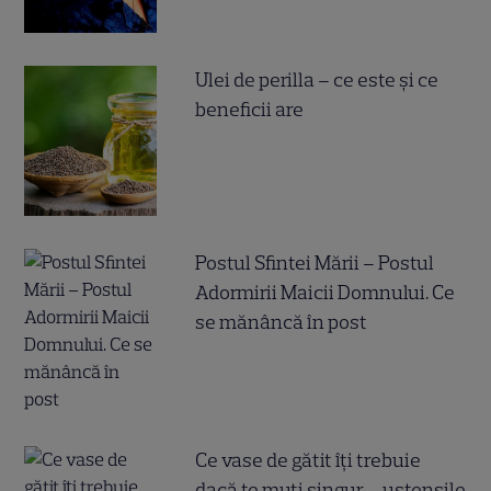
Ulei de perilla – ce este și ce
beneficii are
Postul Sfintei Mării – Postul
Adormirii Maicii Domnului. Ce
se mănâncă în post
Ce vase de gătit îți trebuie
dacă te muți singur – ustensile