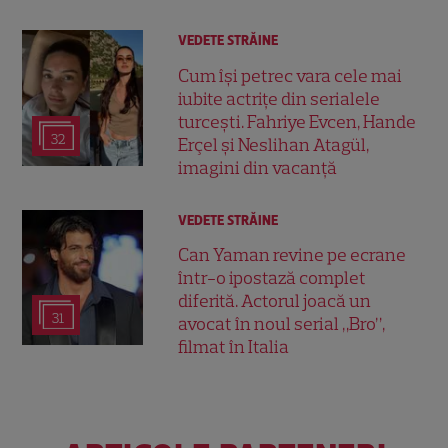
VEDETE STRĂINE
Cum își petrec vara cele mai
iubite actrițe din serialele
turcești. Fahriye Evcen, Hande
32
Erçel și Neslihan Atagül,
imagini din vacanță
VEDETE STRĂINE
Can Yaman revine pe ecrane
într-o ipostază complet
diferită. Actorul joacă un
31
avocat în noul serial „Bro”,
filmat în Italia