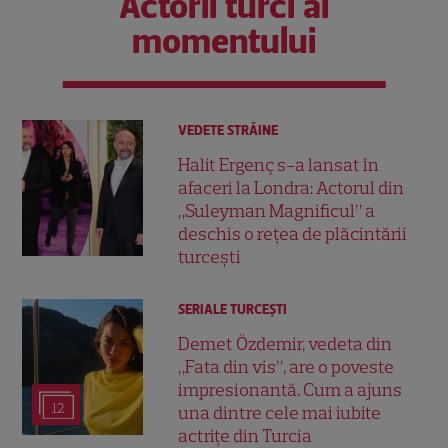
Actorii turci ai
momentului
VEDETE STRĂINE
Halit Ergenç s-a lansat în
afaceri la Londra: Actorul din
„Suleyman Magnificul” a
deschis o rețea de plăcintării
turcești
SERIALE TURCEŞTI
Demet Özdemir, vedeta din
„Fata din vis”, are o poveste
impresionantă. Cum a ajuns
12
una dintre cele mai iubite
actrițe din Turcia