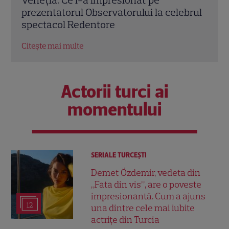
brul
și i-a returnat bolidul de lux
fost
Citește mai multe
Citeș
Actorii turci ai
momentului
SERIALE TURCEŞTI
Demet Özdemir, vedeta din
„Fata din vis”, are o poveste
impresionantă. Cum a ajuns
12
una dintre cele mai iubite
actrițe din Turcia