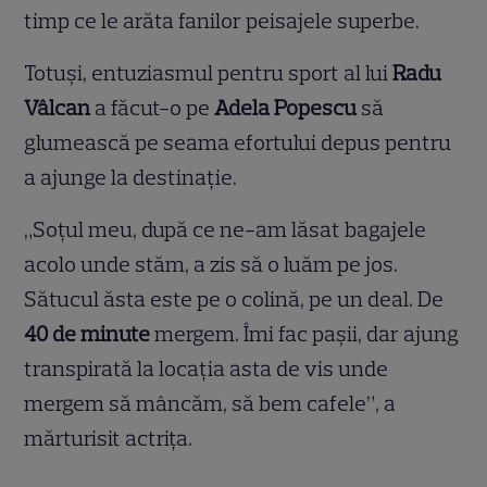
timp ce le arăta fanilor peisajele superbe.
Totuși, entuziasmul pentru sport al lui
Radu
Vâlcan
a făcut-o pe
Adela Popescu
să
glumească pe seama efortului depus pentru
a ajunge la destinație.
„Soțul meu, după ce ne-am lăsat bagajele
acolo unde stăm, a zis să o luăm pe jos.
Sătucul ăsta este pe o colină, pe un deal. De
40 de minute
mergem. Îmi fac pașii, dar ajung
transpirată la locația asta de vis unde
mergem să mâncăm, să bem cafele”, a
mărturisit actrița.