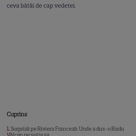
ceva bătăi de cap vedetei.
Cuprins
1
Surpriză pe Riviera Franceză: Unde a dus-o Radu
Vâlcan pe soția sa