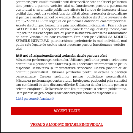
partenere, precum si furnizorii nostri de servicii de date analitice) prelucram
date pentru a permite website-ului sa functioneze, pentru a personaliza
continutul si anunturile publicitare afisate in functie de interesele si/sau
profilul dvs., pentru a va oferi functionalitati aferente retelelor de socializare
si pentru a analiza traficul pe website. Beneficiati de drepturile prevazute de
art. 15-22 din GDPR in legatura cu prelucrarea datelor cu caracter personal.
Aceste drepturi pot fi exercitate prin modalitatea indicata
aici
. Prin click pe
ALTE ARTICOLE
“ACCEPT TOATE”, acceptati folosirea tuturor Tehnologiilor de tip Cookie, care
implica inclusiv acceptul dvs. cu privire la stocarea/accesarea informatiilor
INTERESANTE
de catre Vendor-ii cu care colaboram. Prin click pe “VREAU SA MODIFIC
SETARILE INDIVIDUAL” puteti schimba preferintele in mod individual, mai
putin cele legate de cookie strict necesare pentru functionarea website-
ului.
Atât noi, cât și partenerii noștri prelucrăm datele pentru a oferi:
Măsurarea performanței reclamelor. Utilizarea profilurilor pentru selectarea
conținutului personalizat. Stocarea și/sau accesarea informațiilor de pe un
VEDETE STRĂINE
dispozitiv. Dezvoltarea și îmbunătățirea serviciilor. Crearea profilurilor de
conținut personalizat. Utilizarea profilurilor pentru selectarea publicității
Marvel are un nou Black
personalizate. Crearea profilurilor pentru publicitate personalizată.
Măsurarea performanței conținutului. Înțelegerea publicului prin statistici
Panther. David Jonsson preia
sau combinații de date din surse diferite. Utilizarea datelor limitate pentru a
selecta conținutul. Utilizarea de date limitate pentru a selecta publicitatea.
moștenirea lui Chadwick
Date precise de geolocație și identificarea prin scanarea dispozitivului.
3
Boseman
Listă parteneri (furnizori)
ACCEPT TOATE
VEDETE STRĂINE
VREAU SA MODIFIC SETARILE INDIVIDUAL
Ryan Gosling este noul Ghost
Rider din Universul Marvel.