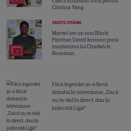
care a schimbat totul pentru
Cristina Yang
VEDETE STRĂINE
Marvel are un nou Black
Panther. David Jonsson preia
moștenirea lui Chadwick
3
Boseman
Fiica legendei și-a făcut
debutul în televiziune: „Dacă
nu te văd în direct, dau în
judecată Liga!”