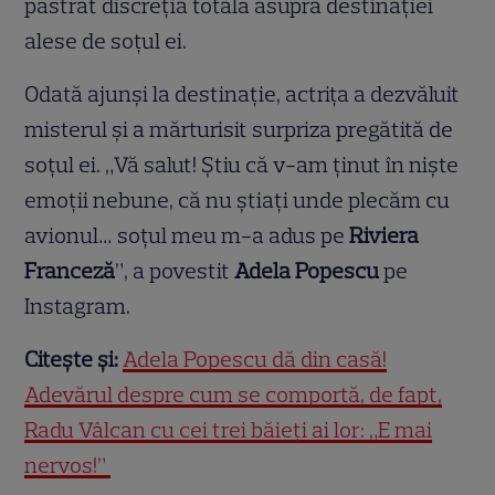
păstrat discreția totală asupra destinației
alese de soțul ei.
Odată ajunși la destinație, actrița a dezvăluit
misterul și a mărturisit surpriza pregătită de
soțul ei. „Vă salut! Știu că v-am ținut în niște
emoții nebune, că nu știați unde plecăm cu
avionul… soțul meu m-a adus pe
Riviera
Franceză
”, a povestit
Adela Popescu
pe
Instagram.
Citește și:
Adela Popescu dă din casă!
Adevărul despre cum se comportă, de fapt,
Radu Vâlcan cu cei trei băieți ai lor: „E mai
nervos!”