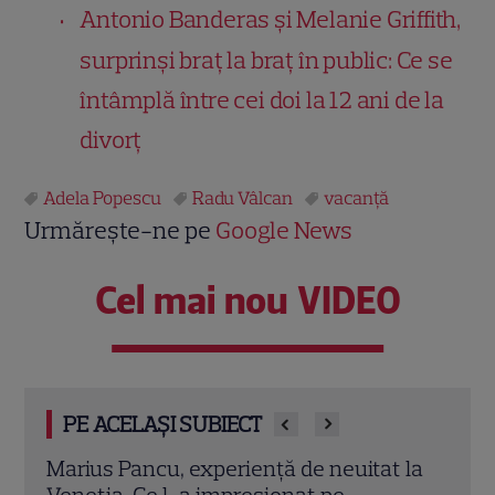
Antonio Banderas și Melanie Griffith,
surprinși braț la braț în public: Ce se
întâmplă între cei doi la 12 ani de la
divorț
Adela Popescu
Radu Vâlcan
vacanţă
Urmărește-ne pe
Google News
Cel mai nou VIDEO
PE ACELAȘI SUBIECT
 la
Iubirea secretă a Adelei Popescu! Cine
Adel
este afaceristul căruia i-a refuzat inelul
Șușa