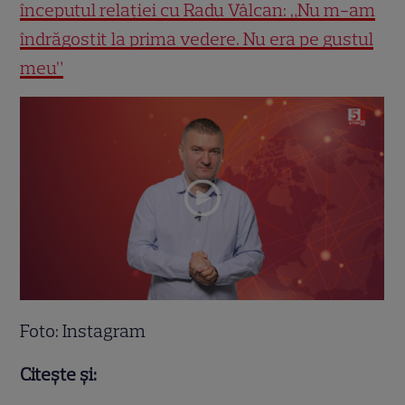
începutul relației cu Radu Vâlcan: „Nu m-am
îndrăgostit la prima vedere. Nu era pe gustul
meu”
Foto: Instagram
Citește și: