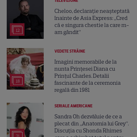
TELEVIZIUNE
Cheloo, declarație neașteptată
înainte de Asia Express: „Cred
că e singura chestie la care m-
12
am gândit”
VEDETE STRĂINE
Imagini memorabile de la
nunta Prințesei Diana cu
Prințul Charles. Detalii
18
fascinante de la ceremonia
regală din 1981
SERIALE AMERICANE
Sandra Oh dezvăluie de ce a
plecat din „Anatomia lui Grey”.
Discuția cu Shonda Rhimes
21