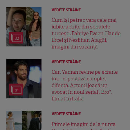
VEDETE STRĂINE
Cum își petrec vara cele mai
iubite actrițe din serialele
turcești. Fahriye Evcen, Hande
32
Erçel și Neslihan Atagül,
imagini din vacanță
VEDETE STRĂINE
Can Yaman revine pe ecrane
într-o ipostază complet
diferită. Actorul joacă un
31
avocat în noul serial „Bro”,
filmat în Italia
VEDETE STRĂINE
Primele imagini de la nunta