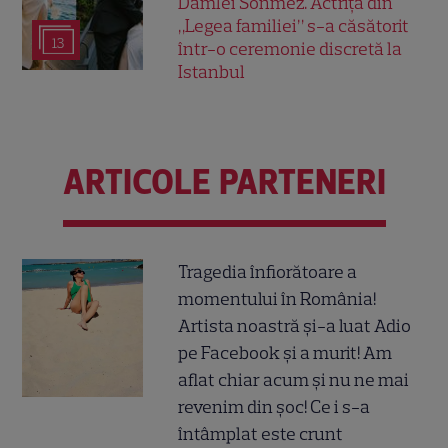
Damlei Sönmez. Actrița din
„Legea familiei” s-a căsătorit
13
într-o ceremonie discretă la
Istanbul
ARTICOLE PARTENERI
Tragedia înfiorătoare a
momentului în România!
Artista noastră și-a luat Adio
pe Facebook și a murit! Am
aflat chiar acum și nu ne mai
revenim din șoc! Ce i s-a
întâmplat este crunt