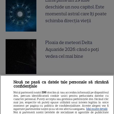
deschide un nou capitol. Este
momentul astral care îți poate
schimba direcția vieții
Ploaia de meteori Delta
Aquaride 2026: când o poți
vedea cel mai bine
Nouă ne pasă ca datele tale personale să rămână
Câte calorii are pepenele roșu
confidențiale
– beneficii și contraindicații
Noi și partenerii noștri
596
stocăm și/sau accesăm informații pe dispozitivul
dvs., precum identificatorii cookie unici pentru prelucrarea datelor cu
caracter personal. Puteți accepta sau gestiona preferințele dvs. făcând clic
mai jos, respectiv vă puteți opune utilizării unui interes legitim în orice
moment pe pagina cu politica de confidențialitate. Aceste alegeri vor fi
raportate partenerilor noștri și nu vă vor afecta navigarea.
Mai multe detalii
Noi si partenerii nostri (retelele de socializare si agentiile de publicitate