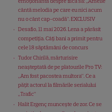
emoționantă despre fiica sa: „Amelie
cântă melodia pe care eu nici acum
nu o cânt cap-coadă”. EXCLUSIV
Desafio, 11 mai 2026. Lena a părăsit
competiția. Câți bani a primit pentru
cele 18 săptămâni de concurs
Tudor Chirilă, mărturisire
neașteptată de pe platourile Pro TV:
„Am fost pacostea multora”. Ce a
pățit actorul la filmările serialului
„Trafic”
Halit Ergenç muncește de zor. Ce se