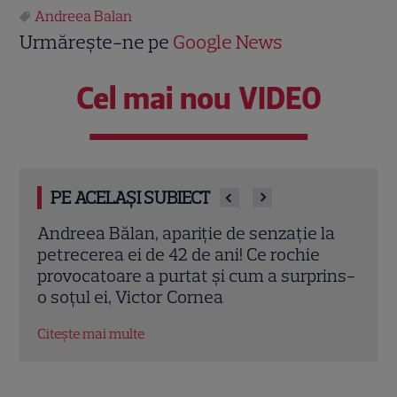
Andreea Balan
Urmărește-ne pe
Google News
Cel mai nou VIDEO
PE ACELAȘI SUBIECT
la
Andreea Bălan rupe tăcerea! Adevărul
Andr
despre relația cu Petrișor Ruge, după ce
mier
rins-
dansatorul a lipsit de la nunta ei și de la
Corn
ultimul concert
prim
Citește mai multe
Citeș