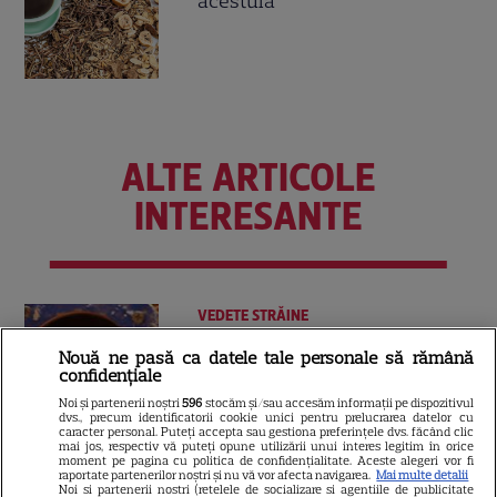
acestuia
ALTE ARTICOLE
INTERESANTE
VEDETE STRĂINE
„Povestea peștelui posac”,
Nouă ne pasă ca datele tale personale să rămână
confidențiale
aventura animată inspirată
dintr-un bestseller The New
Noi și partenerii noștri
596
stocăm și/sau accesăm informații pe dispozitivul
dvs., precum identificatorii cookie unici pentru prelucrarea datelor cu
11
York Times, ajunge în
caracter personal. Puteți accepta sau gestiona preferințele dvs. făcând clic
mai jos, respectiv vă puteți opune utilizării unui interes legitim în orice
cinematografe pe 7 august
moment pe pagina cu politica de confidențialitate. Aceste alegeri vor fi
raportate partenerilor noștri și nu vă vor afecta navigarea.
Mai multe detalii
Noi si partenerii nostri (retelele de socializare si agentiile de publicitate