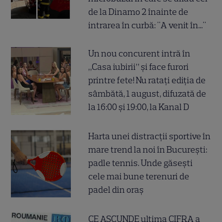
de la Dinamo 2 înainte de
intrarea în curbă: "A venit în..."
Un nou concurent intră în
„Casa iubirii” și face furori
printre fete! Nu ratați ediția de
sâmbătă, 1 august, difuzată de
la 16:00 și 19:00, la Kanal D
Harta unei distracții sportive în
mare trend la noi în București:
padle tennis. Unde găsești
cele mai bune terenuri de
padel din oraș
CE ASCUNDE ultima CIFRA a