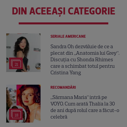
DIN ACEEAȘI CATEGORIE
SERIALE AMERICANE
Sandra Oh dezvăluie de ce a
plecat din „Anatomia lui Grey”.
Discuția cu Shonda Rhimes
21
care a schimbat totul pentru
Cristina Yang
RECOMANDĂRI
„Sărmana Maria” intră pe
VOYO. Cum arată Thalía la 30
de ani după rolul care a făcut-o
18
celebră