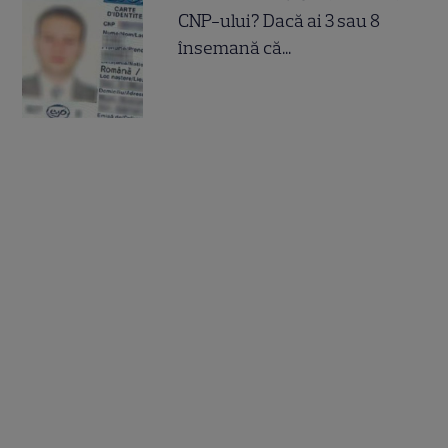
CNP-ului? Dacă ai 3 sau 8
însemană că...