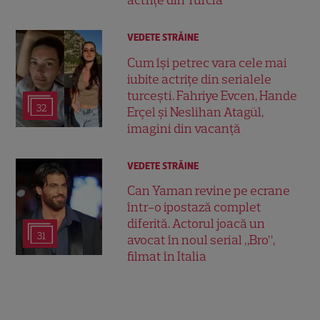
actrițe din Turcia
VEDETE STRĂINE
Cum își petrec vara cele mai
iubite actrițe din serialele
turcești. Fahriye Evcen, Hande
32
Erçel și Neslihan Atagül,
imagini din vacanță
VEDETE STRĂINE
Can Yaman revine pe ecrane
într-o ipostază complet
diferită. Actorul joacă un
31
avocat în noul serial „Bro”,
filmat în Italia