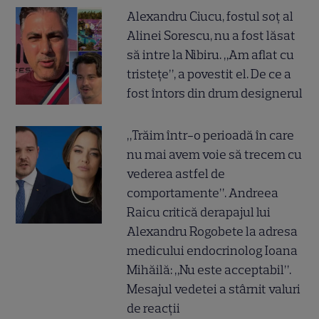
Alexandru Ciucu, fostul soț al
Alinei Sorescu, nu a fost lăsat
să intre la Nibiru. „Am aflat cu
tristețe”, a povestit el. De ce a
fost întors din drum designerul
„Trăim într-o perioadă în care
nu mai avem voie să trecem cu
vederea astfel de
comportamente”. Andreea
Raicu critică derapajul lui
Alexandru Rogobete la adresa
medicului endocrinolog Ioana
Mihăilă: „Nu este acceptabil”.
Mesajul vedetei a stârnit valuri
de reacții