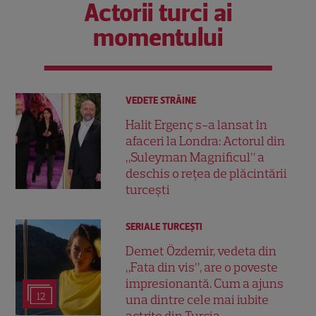
Actorii turci ai
momentului
VEDETE STRĂINE
Halit Ergenç s-a lansat în
afaceri la Londra: Actorul din
„Suleyman Magnificul” a
deschis o rețea de plăcintării
turcești
SERIALE TURCEŞTI
Demet Özdemir, vedeta din
„Fata din vis”, are o poveste
impresionantă. Cum a ajuns
12
una dintre cele mai iubite