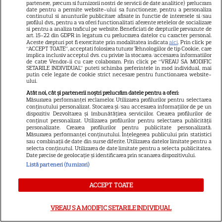
partenere, precum si furnizorii nostri de servicii de date analitice) prelucram
NETFLIX
date pentru a permite website-ului sa functioneze, pentru a personaliza
continutul si anunturile publicitare afisate in functie de interesele si/sau
profilul dvs., pentru a va oferi functionalitati aferente retelelor de socializare
Noutăți Netflix în august 2026:
si pentru a analiza traficul pe website. Beneficiati de drepturile prevazute de
Robert De Niro, „Nosferatu” și
art. 15-22 din GDPR in legatura cu prelucrarea datelor cu caracter personal.
Aceste drepturi pot fi exercitate prin modalitatea indicata
aici
. Prin click pe
noile sezoane din „Outer
“ACCEPT TOATE”, acceptati folosirea tuturor Tehnologiilor de tip Cookie, care
implica inclusiv acceptul dvs. cu privire la stocarea/accesarea informatiilor
16
Banks” și „Un veac de
de catre Vendor-ii cu care colaboram. Prin click pe “VREAU SA MODIFIC
SETARILE INDIVIDUAL” puteti schimba preferintele in mod individual, mai
singurătate”
putin cele legate de cookie strict necesare pentru functionarea website-
ului.
Atât noi, cât și partenerii noștri prelucrăm datele pentru a oferi:
VEDETE STRĂINE
Măsurarea performanței reclamelor. Utilizarea profilurilor pentru selectarea
conținutului personalizat. Stocarea și/sau accesarea informațiilor de pe un
Sean Astin din „Stăpânul
dispozitiv. Dezvoltarea și îmbunătățirea serviciilor. Crearea profilurilor de
conținut personalizat. Utilizarea profilurilor pentru selectarea publicității
Inelelor” a fost nevoit să își
personalizate. Crearea profilurilor pentru publicitate personalizată.
Măsurarea performanței conținutului. Înțelegerea publicului prin statistici
vândă casa din cauza
sau combinații de date din surse diferite. Utilizarea datelor limitate pentru a
14
salariului mic: Câți bani a
selecta conținutul. Utilizarea de date limitate pentru a selecta publicitatea.
Date precise de geolocație și identificarea prin scanarea dispozitivului.
primit de fapt
Listă parteneri (furnizori)
VEDETE STRĂINE
ACCEPT TOATE
Elon Musk, atac la adresa
VREAU SA MODIFIC SETARILE INDIVIDUAL
regizorului premiat cu Oscar