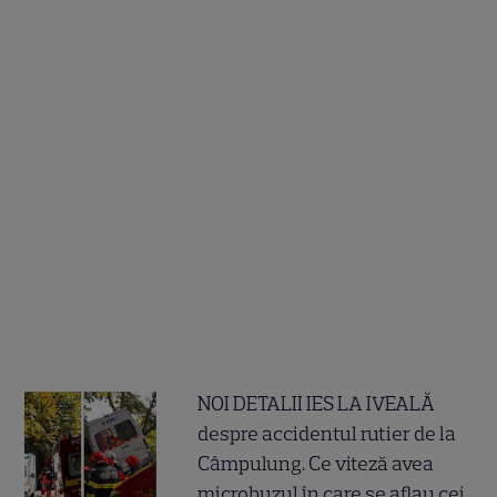
NOI DETALII IES LA IVEALĂ
despre accidentul rutier de la
Câmpulung. Ce viteză avea
microbuzul în care se aflau cei