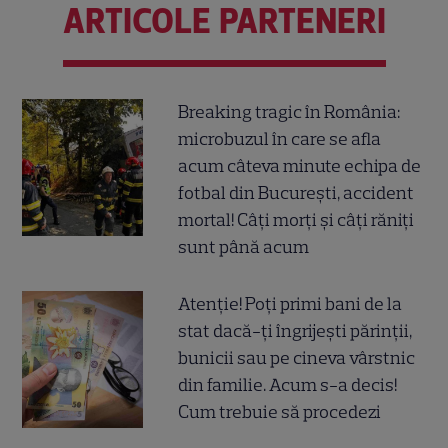
ARTICOLE PARTENERI
Breaking tragic în România:
microbuzul în care se afla
acum câteva minute echipa de
fotbal din București, accident
mortal! Câți morți și câți răniți
sunt până acum
Atenție! Poți primi bani de la
stat dacă-ți îngrijești părinții,
bunicii sau pe cineva vârstnic
din familie. Acum s-a decis!
Cum trebuie să procedezi