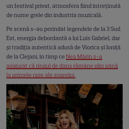
un festival privat, atmosfera fiind întreținută
de nume grele din industria muzicală.
Pe scenă s-au perindat legendele de la 3 Sud
Est, energia debordantă a lui Luis Gabriel, dar
și tradiția autentică adusă de Viorica și Ioniță
de la Clejani, în timp ce
Nea Mărin s-a
asigurat că ringul de dans rămâne plin până
la primele raze ale soarelui.