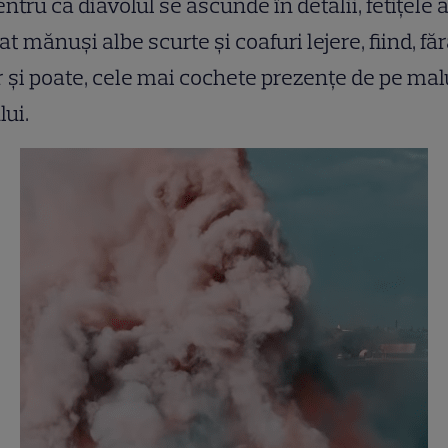
entru că diavolul se ascunde în detalii, fetițele 
at mănuși albe scurte și coafuri lejere, fiind, fă
 și poate, cele mai cochete prezențe de pe mal
lui.