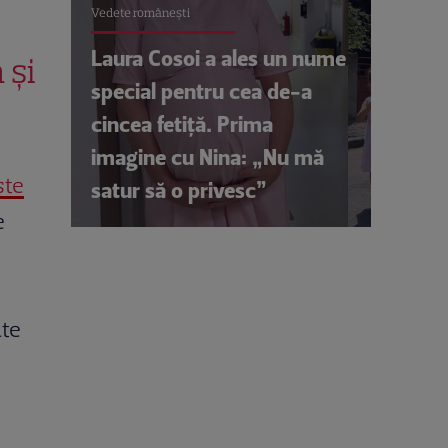
Vedete româneşti
Laura Cosoi a ales un nume
 și
special pentru cea de-a
cincea fetiță. Prima
imagine cu Nina: „Nu mă
ște
satur să o privesc”
e
ate