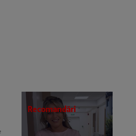
Recomandări
e