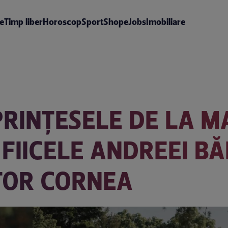
te
Timp liber
Horoscop
Sport
Shop
eJobs
Imobiliare
PRINȚESELE DE LA M
FIICELE ANDREEI B
CTOR CORNEA