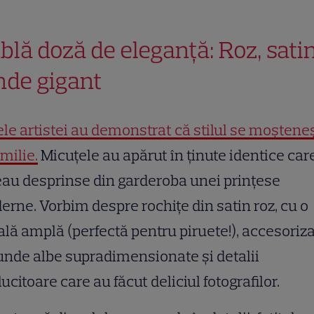
blă doză de eleganță: Roz, satin
nde gigant
ele artistei au demonstrat că stilul se moștene
amilie.
Micuțele au apărut în ținute identice car
au desprinse din garderoba unei prințese
rne. Vorbim despre rochițe din satin roz, cu o
ală amplă (perfectă pentru piruete!), accesoriz
unde albe supradimensionate și detalii
lucitoare care au făcut deliciul fotografilor.