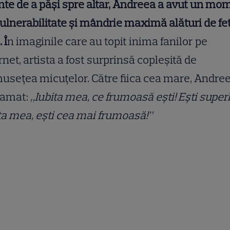
nte de a păși spre altar, Andreea a avut un mo
ulnerabilitate și mândrie maximă alături de fe
 Î
n imaginile care au topit inima fanilor pe
rnet, artista a fost surprinsă copleșită de
usețea micuțelor. Către fiica cea mare, Andre
lamat:
„Iubita mea, ce frumoasă ești! Ești super
ta mea, ești cea mai frumoasă!”