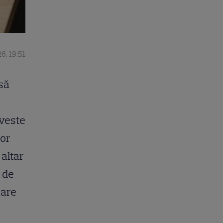
6, 19:51
să
oveste
tor
 altar
 de
oare