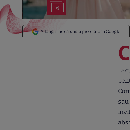
6
Adaugă-ne ca sursă preferată în Google
C
Lacu
pent
Corn
sau 
invi
abso