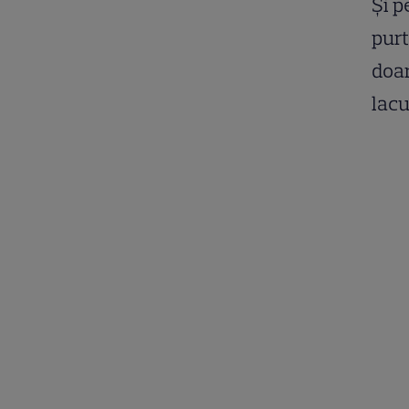
Și p
purt
doar
lacu