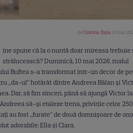
de
Cristina Țapu
,
10 mai 202
ine spune că la o nuntă doar mireasa trebuie 
strălucească? Duminică, 10 mai 2026, malul
lui Buftea s-a transformat într-un decor de p
ru „da-ul” hotărât dintre Andreea Bălan și Vic
ea. Dar, să fim sinceri, până să ajungă Victor la
Andreea să-și etaleze trena, privirile celor 250
tați au fost „furate” de două domnișoare de on
lut adorabile: Ella și Clara.