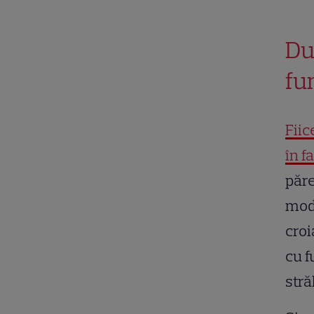
Du
fu
Fiic
în f
păre
mode
croi
cu f
stră