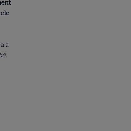
ment
tele
ea a
bă,