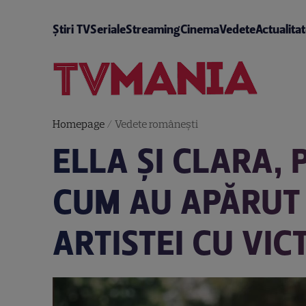
Știri TV
Seriale
Streaming
Cinema
Vedete
Actualita
Homepage
/
Vedete româneşti
ELLA ȘI CLARA, 
CUM AU APĂRUT 
ARTISTEI CU VI