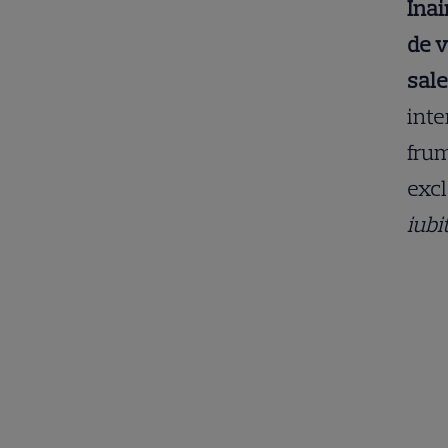
Înai
de v
sale.
inte
frum
exc
iubi