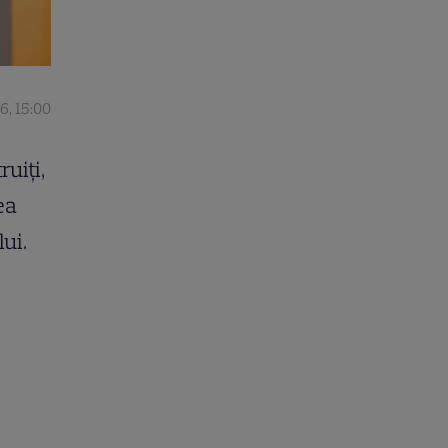
6, 15:00
uiți,
ea
ui.