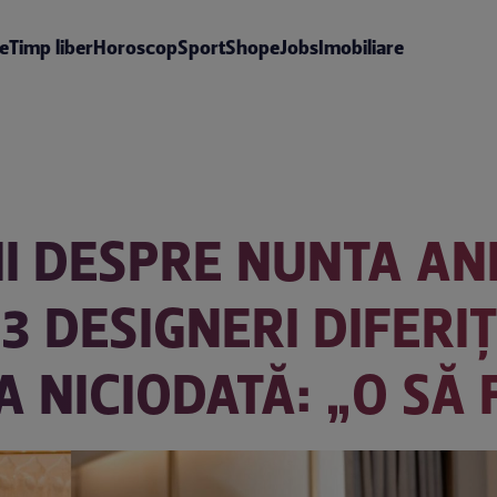
te
Timp liber
Horoscop
Sport
Shop
eJobs
Imobiliare
II DESPRE NUNTA AN
 3 DESIGNERI DIFERI
 NICIODATĂ: „O SĂ 