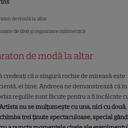
rins
aton de modă la altar
axare de divă și organizare milimetrică
raton de modă la altar
 credeați că o singură rochie de mireasă este
cientă, ei bine, Andreea ne demonstrează că în
biz regulile sunt făcute pentru a fi încălcate c
Artista nu se mulțumește cu una, nici cu două, 
chimba trei ținute spectaculoase, special gând
tru a puncta momentele cheie ale evenimentul