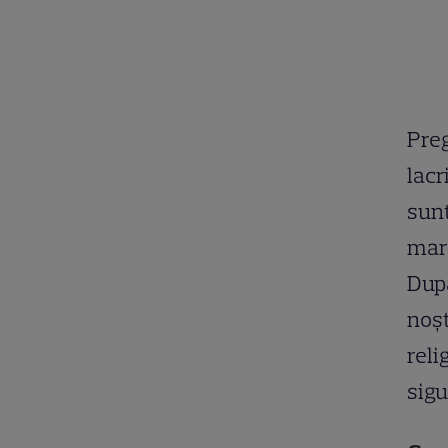
Preg
lacr
sunt
mare
După
noșt
reli
sigu