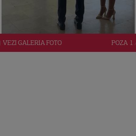
VEZI
GALERIA
FOTO
POZA
1 