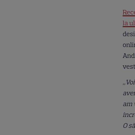
Rece
la u
desi
onli
Andr
ves
„Voi
avem
am w
încr
O să