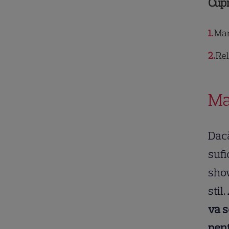
Cup
1
Mar
2
Rel
Ma
Dacă
sufi
show
stil.
va s
pen