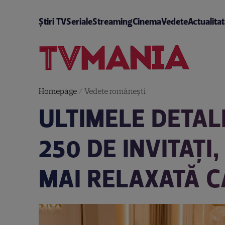
Știri TV
Seriale
Streaming
Cinema
Vedete
Actualita
Homepage
/
Vedete româneşti
ULTIMELE DETAL
250 DE INVITAȚI,
MAI RELAXATĂ CA