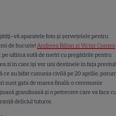
ătiți-vă aparatele foto și șervețelele pentru
imi de bucurie!
Andreea Bălan și Victor Cornea
 pe ultima sută de metri cu pregătirile pentru
a zi în care își vor uni destinele în fața preotul
 ce au bifat cununia civilă pe 20 aprilie, poru
ri sunt gata de marea finală: o ceremonie
gioasă grandioasă și o petrecere care va face c
ranță deliciul tuturor.