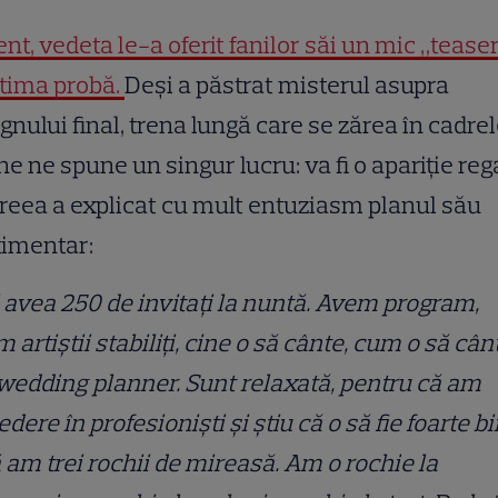
nt, vedeta le-a oferit fanilor săi un mic „tease
ltima probă.
Deși a păstrat misterul asupra
gnului final, trena lungă care se zărea în cadre
ne ne spune un singur lucru: va fi o apariție reg
eea a explicat cu mult entuziasm planul său
timentar:
 avea 250 de invitați la nuntă. Avem program,
 artiștii stabiliți, cine o să cânte, cum o să cân
edding planner. Sunt relaxată, pentru că am
edere în profesioniști și știu că o să fie foarte bi
 am trei rochii de mireasă. Am o rochie la