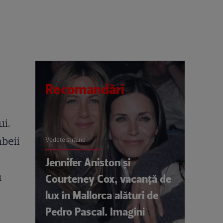
Recomandări
ui.
mbeii
Vedete străine
Jennifer Aniston și
u
Courteney Cox, vacanță de
lux în Mallorca alături de
Pedro Pascal. Imagini