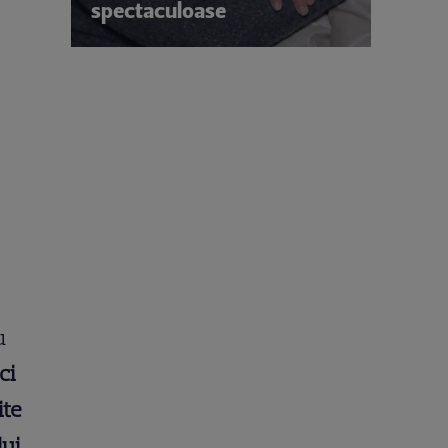
spectaculoase
u
ci
ite
ui.