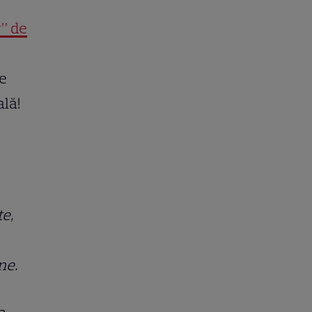
r” de
le
ală!
te,
ne.