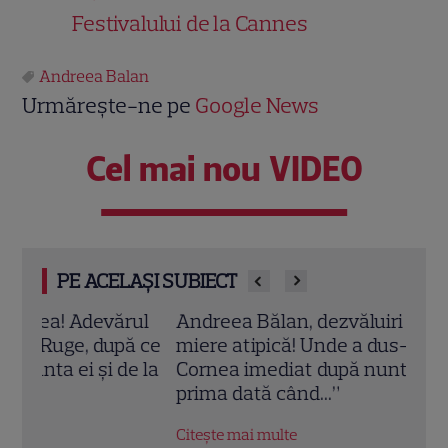
Festivalului de la Cannes
Andreea Balan
Urmărește-ne pe
Google News
Cel mai nou VIDEO
PE ACELAȘI SUBIECT
ul
Andreea Bălan, dezvăluiri din luna de
Andr
ă ce
miere atipică! Unde a dus-o Victor
Ruge
e la
Cornea imediat după nuntă: „Este pentru
până
prima dată când...”
disp
Citește mai multe
Citeș