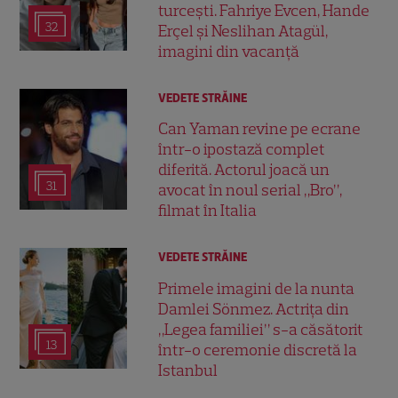
turcești. Fahriye Evcen, Hande
32
Erçel și Neslihan Atagül,
imagini din vacanță
VEDETE STRĂINE
Can Yaman revine pe ecrane
într-o ipostază complet
diferită. Actorul joacă un
31
avocat în noul serial „Bro”,
filmat în Italia
VEDETE STRĂINE
Primele imagini de la nunta
Damlei Sönmez. Actrița din
„Legea familiei” s-a căsătorit
13
într-o ceremonie discretă la
Istanbul