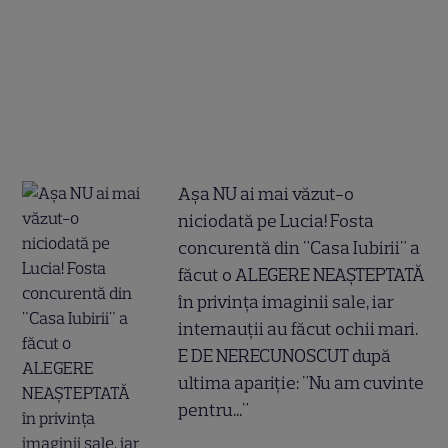
Așa NU ai mai văzut-o
niciodată pe Lucia! Fosta
concurentă din "Casa Iubirii" a
făcut o ALEGERE NEAȘTEPTATĂ
în privința imaginii sale, iar
internauții au făcut ochii mari.
E DE NERECUNOSCUT după
ultima apariție: "Nu am cuvinte
pentru..."