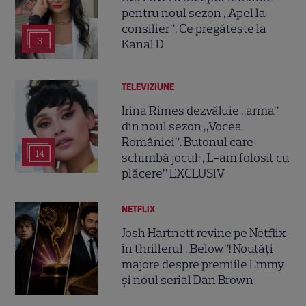
pentru noul sezon „Apel la
consilier”. Ce pregătește la
3
Kanal D
TELEVIZIUNE
Irina Rimes dezvăluie „arma”
din noul sezon „Vocea
României”. Butonul care
14
schimbă jocul: „L-am folosit cu
plăcere” EXCLUSIV
NETFLIX
Josh Hartnett revine pe Netflix
în thrillerul „Below”! Noutăți
majore despre premiile Emmy
și noul serial Dan Brown