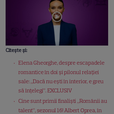
Citește și:
Elena Gheorghe, despre escapadele
romantice în doi și pilonul relației
sale: „Dacă nu ești în interior, e greu
să înțelegi”. EXCLUSIV
Cine sunt primii finaliști „Românii au
talent”, sezonul 16! Albert Oprea, în