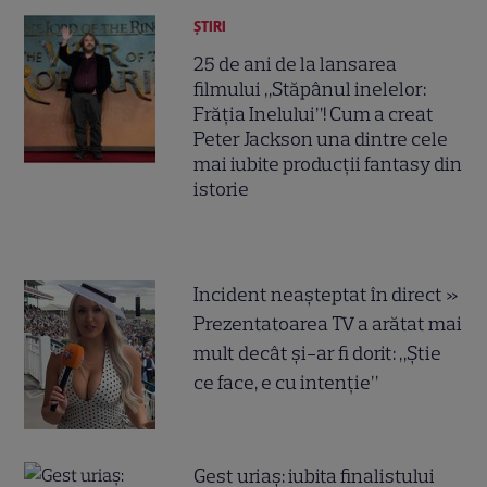
ȘTIRI
25 de ani de la lansarea
filmului „Stăpânul inelelor:
Frăția Inelului”! Cum a creat
Peter Jackson una dintre cele
mai iubite producții fantasy din
istorie
Incident neașteptat în direct »
Prezentatoarea TV a arătat mai
mult decât și-ar fi dorit: „Știe
ce face, e cu intenție”
Gest uriaș: iubita finalistului