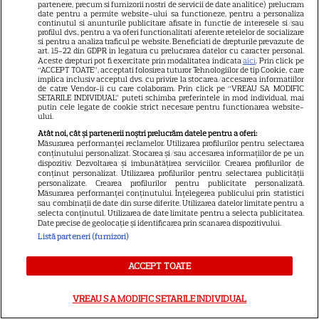
partenere, precum si furnizorii nostri de servicii de date analitice) prelucram
pentru noul său film! Ce
date pentru a permite website-ului sa functioneze, pentru a personaliza
continutul si anunturile publicitare afisate in functie de interesele si/sau
promisiune a făcut actorul
profilul dvs., pentru a va oferi functionalitati aferente retelelor de socializare
si pentru a analiza traficul pe website. Beneficiati de drepturile prevazute de
13
după momentele virale în care
art. 15-22 din GDPR in legatura cu prelucrarea datelor cu caracter personal.
a făcut senzație prin dans
Aceste drepturi pot fi exercitate prin modalitatea indicata
aici
. Prin click pe
“ACCEPT TOATE”, acceptati folosirea tuturor Tehnologiilor de tip Cookie, care
implica inclusiv acceptul dvs. cu privire la stocarea/accesarea informatiilor
de catre Vendor-ii cu care colaboram. Prin click pe “VREAU SA MODIFIC
SETARILE INDIVIDUAL” puteti schimba preferintele in mod individual, mai
SKYSHOWTIME
putin cele legate de cookie strict necesare pentru functionarea website-
ului.
Scarlett Johansson și Kristin
Atât noi, cât și partenerii noștri prelucrăm datele pentru a oferi:
Scott Thomas, din nou mamă
Măsurarea performanței reclamelor. Utilizarea profilurilor pentru selectarea
conținutului personalizat. Stocarea și/sau accesarea informațiilor de pe un
și fiică pe ecran în „My
dispozitiv. Dezvoltarea și îmbunătățirea serviciilor. Crearea profilurilor de
13
Mother's Wedding”. Când
conținut personalizat. Utilizarea profilurilor pentru selectarea publicității
personalizate. Crearea profilurilor pentru publicitate personalizată.
apare filmul pe SkyShowtime
Măsurarea performanței conținutului. Înțelegerea publicului prin statistici
sau combinații de date din surse diferite. Utilizarea datelor limitate pentru a
selecta conținutul. Utilizarea de date limitate pentru a selecta publicitatea.
Date precise de geolocație și identificarea prin scanarea dispozitivului.
PRIME VIDEO
Listă parteneri (furnizori)
Jamie Campbell Bower, starul
ACCEPT TOATE
din „Stranger Things”, intră în
universul „Stăpânul Inelelor”.
9
VREAU SA MODIFIC SETARILE INDIVIDUAL
Ce rol legendar va interpreta în
sezonul 3