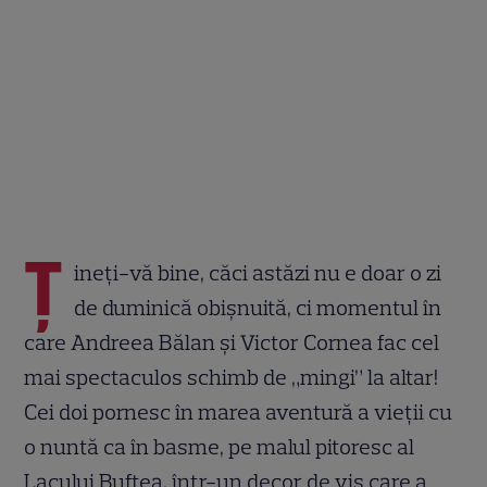
Ț
ineți-vă bine, căci astăzi nu e doar o zi
de duminică obișnuită, ci momentul în
care Andreea Bălan și Victor Cornea fac cel
mai spectaculos schimb de „mingi” la altar!
Cei doi pornesc în marea aventură a vieții cu
o nuntă ca în basme, pe malul pitoresc al
Lacului Buftea, într-un decor de vis care a