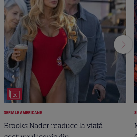
20
SERIALE AMERICANE
S
Brooks Nader readuce la viață
costumul iconic din