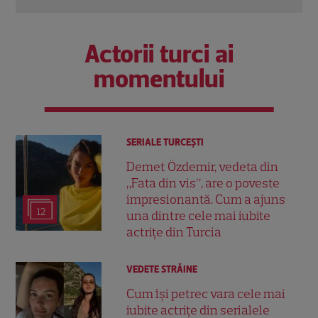
Actorii turci ai
momentului
SERIALE TURCEŞTI
Demet Özdemir, vedeta din
„Fata din vis”, are o poveste
impresionantă. Cum a ajuns
12
una dintre cele mai iubite
actrițe din Turcia
VEDETE STRĂINE
Cum își petrec vara cele mai
iubite actrițe din serialele