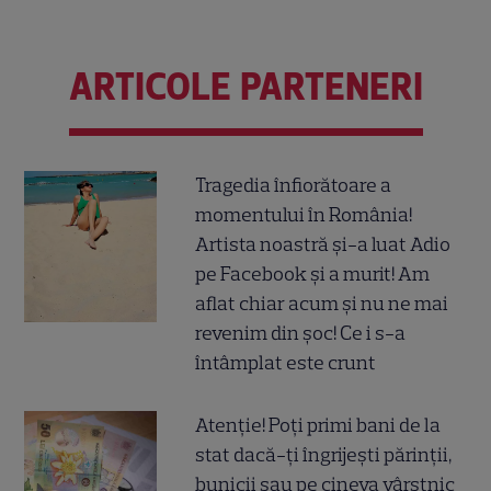
ARTICOLE PARTENERI
Tragedia înfiorătoare a
momentului în România!
Artista noastră și-a luat Adio
pe Facebook și a murit! Am
aflat chiar acum și nu ne mai
revenim din șoc! Ce i s-a
întâmplat este crunt
Atenție! Poți primi bani de la
stat dacă-ți îngrijești părinții,
bunicii sau pe cineva vârstnic