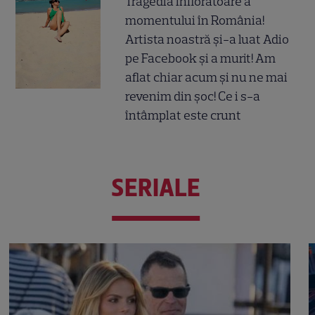
Tragedia înfiorătoare a
momentului în România!
Artista noastră și-a luat Adio
pe Facebook și a murit! Am
aflat chiar acum și nu ne mai
revenim din șoc! Ce i s-a
întâmplat este crunt
SERIALE