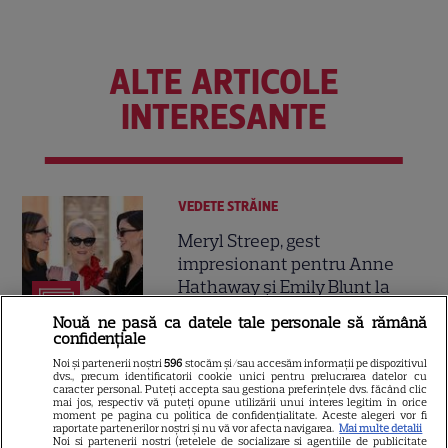
ALTE ARTICOLE
INTERESANTE
VEDETE STRĂINE
Meryl Streep, gest
impresionant pentru Anne
Hathaway și Emily Blunt la
9
„Diavolul se îmbracă de la
Nouă ne pasă ca datele tale personale să rămână
Prada 2”. Ce salarii ar fi primit
confidențiale
actrițele
Noi și partenerii noștri
596
stocăm și/sau accesăm informații pe dispozitivul
dvs., precum identificatorii cookie unici pentru prelucrarea datelor cu
caracter personal. Puteți accepta sau gestiona preferințele dvs. făcând clic
mai jos, respectiv vă puteți opune utilizării unui interes legitim în orice
VEDETE STRĂINE
moment pe pagina cu politica de confidențialitate. Aceste alegeri vor fi
raportate partenerilor noștri și nu vă vor afecta navigarea.
Mai multe detalii
Tom Holland, decizie radicală
Noi si partenerii nostri (retelele de socializare si agentiile de publicitate