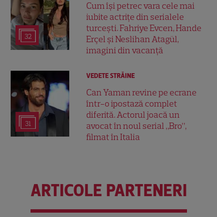
Cum își petrec vara cele mai
iubite actrițe din serialele
turcești. Fahriye Evcen, Hande
32
Erçel și Neslihan Atagül,
imagini din vacanță
VEDETE STRĂINE
Can Yaman revine pe ecrane
într-o ipostază complet
diferită. Actorul joacă un
31
avocat în noul serial „Bro”,
filmat în Italia
ARTICOLE PARTENERI