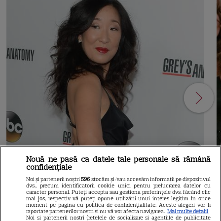
Nouă ne pasă ca datele tale personale să rămână
confidențiale
Noi și partenerii noștri
596
stocăm și/sau accesăm informații pe dispozitivul
21
dvs., precum identificatorii cookie unici pentru prelucrarea datelor cu
caracter personal. Puteți accepta sau gestiona preferințele dvs. făcând clic
mai jos, respectiv vă puteți opune utilizării unui interes legitim în orice
moment pe pagina cu politica de confidențialitate. Aceste alegeri vor fi
SERIALE AMERICANE
R
raportate partenerilor noștri și nu vă vor afecta navigarea.
Mai multe detalii
Noi si partenerii nostri (retelele de socializare si agentiile de publicitate