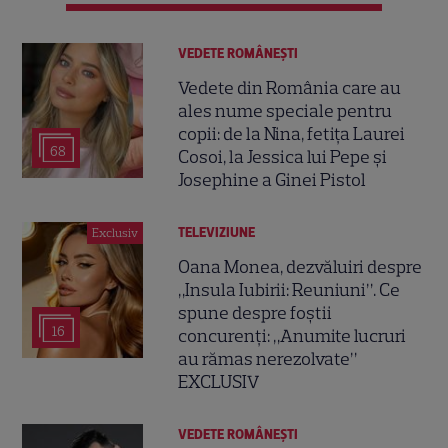
VEDETE ROMÂNEŞTI
Vedete din România care au
ales nume speciale pentru
copii: de la Nina, fetița Laurei
68
Cosoi, la Jessica lui Pepe și
Josephine a Ginei Pistol
TELEVIZIUNE
Exclusiv
Oana Monea, dezvăluiri despre
„Insula Iubirii: Reuniuni”. Ce
spune despre foștii
16
concurenți: „Anumite lucruri
au rămas nerezolvate”
EXCLUSIV
VEDETE ROMÂNEŞTI