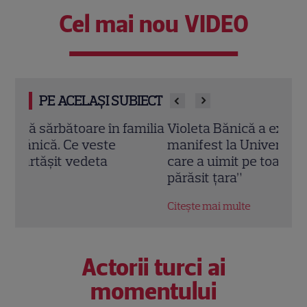
Cel mai nou VIDEO
PE ACELAȘI SUBIECT
milia
Violeta Bănică a expus o lucrare-
Mesa
manifest la Universitatea Cornell! Citatul
pent
care a uimit pe toată lumea: „Mi-am
de 7
părăsit țara”
noi s
Citește mai multe
Citeș
Actorii turci ai
momentului