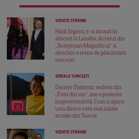
VEDETE STRĂINE
Halit Ergenç s-a lansat în
afaceri la Londra: Actorul din
„Suleyman Magnificul” a
deschis o rețea de plăcintării
turcești
SERIALE TURCEŞTI
Demet Özdemir, vedeta din
„Fata din vis”, are o poveste
impresionantă. Cum a ajuns
12
una dintre cele mai iubite
actrițe din Turcia
VEDETE STRĂINE