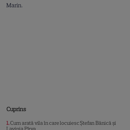
Marin.
Cuprins
1
Cum arată vila în care locuiesc Ștefan Bănică și
Lavinia Pîrva