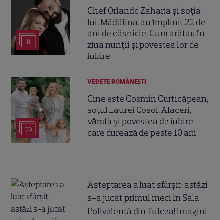
Chef Orlando Zaharia și soția
lui, Mădălina, au împlinit 22 de
ani de căsnicie. Cum arătau în
11
ziua nunții și povestea lor de
iubire
VEDETE ROMÂNEŞTI
Cine este Cosmin Curticăpean,
soțul Laurei Cosoi. Afaceri,
vârstă și povestea de iubire
29
care durează de peste 10 ani
Așteptarea a luat sfârșit: astăzi
s-a jucat primul meci în Sala
Polivalentă din Tulcea! Imagini