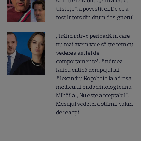
să intre la Nibiru. „Am aflat cu
tristețe”, a povestit el. De ce a
fost întors din drum designerul
„Trăim într-o perioadă în care
nu mai avem voie să trecem cu
vederea astfel de
comportamente”. Andreea
Raicu critică derapajul lui
Alexandru Rogobete la adresa
medicului endocrinolog Ioana
Mihăilă: „Nu este acceptabil”.
Mesajul vedetei a stârnit valuri
de reacții