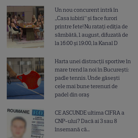
Un nou concurent intră în
„Casa iubirii” și face furori
printre fete! Nu ratați ediția de
sâmbătă, 1 august, difuzată de
la 16:00 și 19:00, la Kanal D
Harta unei distracții sportive în
mare trend la noi în București:
padle tennis. Unde găsești
cele mai bune terenuri de
padel din oraș
CE ASCUNDE ultima CIFRA a
CNP-ului? Dacă ai 3 sau 8
însemană că...