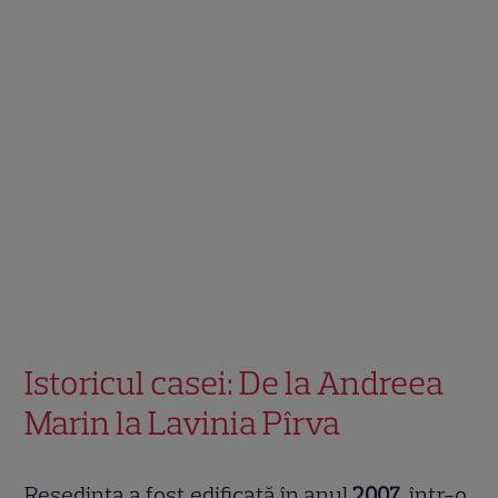
Istoricul casei: De la Andreea
Marin la Lavinia Pîrva
Reședința a fost edificată în anul
2007
, într-o