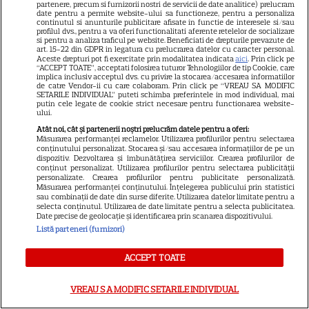
partenere, precum si furnizorii nostri de servicii de date analitice) prelucram
Sandra Oh dezvăluie de ce a
date pentru a permite website-ului sa functioneze, pentru a personaliza
continutul si anunturile publicitare afisate in functie de interesele si/sau
profilul dvs., pentru a va oferi functionalitati aferente retelelor de socializare
plecat din „Anatomia lui Grey”.
si pentru a analiza traficul pe website. Beneficiati de drepturile prevazute de
art. 15-22 din GDPR in legatura cu prelucrarea datelor cu caracter personal.
Discuția cu Shonda Rhimes
Aceste drepturi pot fi exercitate prin modalitatea indicata
aici
. Prin click pe
“ACCEPT TOATE”, acceptati folosirea tuturor Tehnologiilor de tip Cookie, care
implica inclusiv acceptul dvs. cu privire la stocarea/accesarea informatiilor
care a schimbat totul pentru
de catre Vendor-ii cu care colaboram. Prin click pe “VREAU SA MODIFIC
SETARILE INDIVIDUAL” puteti schimba preferintele in mod individual, mai
putin cele legate de cookie strict necesare pentru functionarea website-
Cristina Yang
ului.
Atât noi, cât și partenerii noștri prelucrăm datele pentru a oferi:
Măsurarea performanței reclamelor. Utilizarea profilurilor pentru selectarea
conținutului personalizat. Stocarea și/sau accesarea informațiilor de pe un
dispozitiv. Dezvoltarea și îmbunătățirea serviciilor. Crearea profilurilor de
conținut personalizat. Utilizarea profilurilor pentru selectarea publicității
ARTICOLE PARTENERI
personalizate. Crearea profilurilor pentru publicitate personalizată.
Măsurarea performanței conținutului. Înțelegerea publicului prin statistici
sau combinații de date din surse diferite. Utilizarea datelor limitate pentru a
selecta conținutul. Utilizarea de date limitate pentru a selecta publicitatea.
Date precise de geolocație și identificarea prin scanarea dispozitivului.
Listă parteneri (furnizori)
Horoscop Urania | Previziuni
ACCEPT TOATE
astrologice pentru perioada 1 –
7 august 2026. Venus va intra
VREAU SA MODIFIC SETARILE INDIVIDUAL
în zodia Balanței