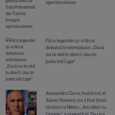
spectaculoase
Fiica legendei și-a făcut
debutul în televiziune: „Dacă
nu te văd în direct, dau în
judecată Liga!”
Alexandru Ciucu, fostul soț al
Alinei Sorescu, nu a fost lăsat
să intre la Nibiru. „Am aflat cu
tristețe”, a povestit el. De ce a