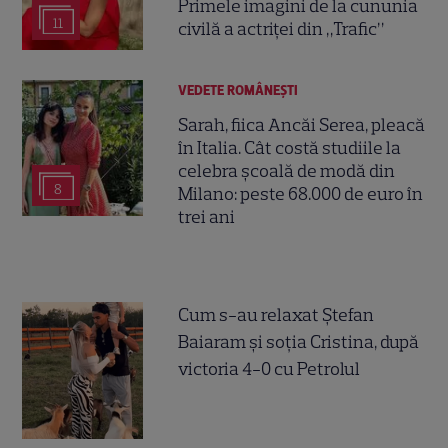
Primele imagini de la cununia
11
civilă a actriței din „Trafic”
VEDETE ROMÂNEŞTI
Sarah, fiica Ancăi Serea, pleacă
în Italia. Cât costă studiile la
celebra școală de modă din
8
Milano: peste 68.000 de euro în
trei ani
Cum s-au relaxat Ștefan
Baiaram și soția Cristina, după
victoria 4-0 cu Petrolul