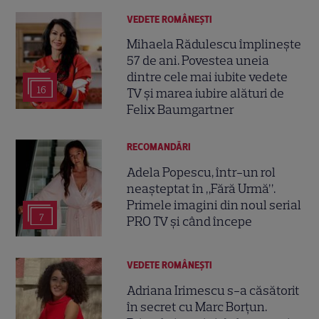
VEDETE ROMÂNEŞTI
Mihaela Rădulescu împlinește
57 de ani. Povestea uneia
dintre cele mai iubite vedete
16
TV și marea iubire alături de
Felix Baumgartner
RECOMANDĂRI
Adela Popescu, într-un rol
neașteptat în „Fără Urmă”.
Primele imagini din noul serial
7
PRO TV și când începe
VEDETE ROMÂNEŞTI
Adriana Irimescu s-a căsătorit
în secret cu Marc Borțun.