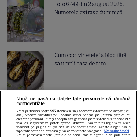
Loto 6/49 din 2 august 2026.
Numerele extrase duminică
Cum coci vinetele la bloc, fără
să umpli casa de fum
Nouă ne pasă ca datele tale personale să rămână
confidențiale
Cum se face cafeaua la presa
Noi și partenerii noștri
596
stocăm și/sau accesăm informații pe dispozitivul
franceză – cum funcționează
dvs., precum identificatorii cookie unici pentru prelucrarea datelor cu
caracter personal. Puteți accepta sau gestiona preferințele dvs. făcând clic
și care sunt avantajele
mai jos, respectiv vă puteți opune utilizării unui interes legitim în orice
moment pe pagina cu politica de confidențialitate. Aceste alegeri vor fi
raportate partenerilor noștri și nu vă vor afecta navigarea.
Mai multe detalii
Noi si partenerii nostri (retelele de socializare si agentiile de publicitate