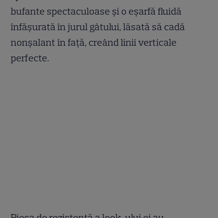
bufante spectaculoase și o eșarfă fluidă
înfășurată în jurul gâtului, lăsată să cadă
nonșalant în față, creând linii verticale
perfecte.
Piesa de rezistență a look-ului ei au