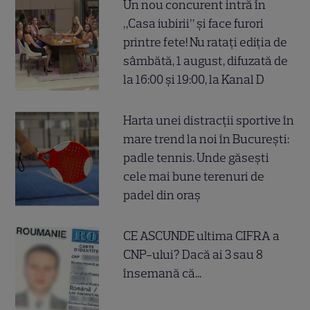
Un nou concurent intră în
„Casa iubirii” și face furori
printre fete! Nu ratați ediția de
sâmbătă, 1 august, difuzată de
la 16:00 și 19:00, la Kanal D
Harta unei distracții sportive în
mare trend la noi în București:
padle tennis. Unde găsești
cele mai bune terenuri de
padel din oraș
CE ASCUNDE ultima CIFRA a
CNP-ului? Dacă ai 3 sau 8
însemană că...