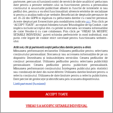
partenere, precum si furnizorii nostri de servicii de date analitice) prelucram
date pentru a permite website-ului sa functioneze, pentru a personaliza
continutul si anunturile publicitare afisate in functie de interesele si/sau
profilul dvs., pentru a va oferi functionalitati aferente retelelor de socializare
si pentru a analiza traficul pe website. Beneficiati de drepturile prevazute de
art. 15-22 din GDPR in legatura cu prelucrarea datelor cu caracter personal.
Aceste drepturi pot fi exercitate prin modalitatea indicata
aici
. Prin click pe
“ACCEPT TOATE”, acceptati folosirea tuturor Tehnologiilor de tip Cookie, care
ALTE ARTICOLE
implica inclusiv acceptul dvs. cu privire la stocarea/accesarea informatiilor
de catre Vendor-ii cu care colaboram. Prin click pe “VREAU SA MODIFIC
INTERESANTE
SETARILE INDIVIDUAL” puteti schimba preferintele in mod individual, mai
putin cele legate de cookie strict necesare pentru functionarea website-
ului.
Atât noi, cât și partenerii noștri prelucrăm datele pentru a oferi:
Măsurarea performanței reclamelor. Utilizarea profilurilor pentru selectarea
conținutului personalizat. Stocarea și/sau accesarea informațiilor de pe un
dispozitiv. Dezvoltarea și îmbunătățirea serviciilor. Crearea profilurilor de
PRIME VIDEO
conținut personalizat. Utilizarea profilurilor pentru selectarea publicității
personalizate. Crearea profilurilor pentru publicitate personalizată.
Premierele Prime Video din
Măsurarea performanței conținutului. Înțelegerea publicului prin statistici
sau combinații de date din surse diferite. Utilizarea datelor limitate pentru a
august 2026: „Reacher”
selecta conținutul. Utilizarea de date limitate pentru a selecta publicitatea.
Date precise de geolocație și identificarea prin scanarea dispozitivului.
sezonul 4, „Sterling Point” și
Listă parteneri (furnizori)
6
noi filme de neratat
ACCEPT TOATE
DISNEY PLUS
VREAU SA MODIFIC SETARILE INDIVIDUAL
Premiere Disney+ august