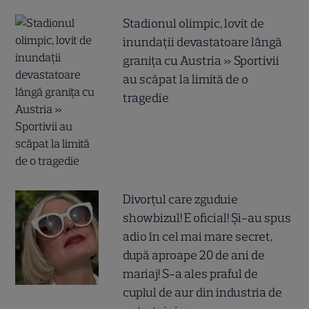
Stadionul olimpic, lovit de
inundații devastatoare lângă
granița cu Austria » Sportivii
au scăpat la limită de o
tragedie
Divorțul care zguduie
showbizul! E oficial! Și-au spus
adio în cel mai mare secret,
după aproape 20 de ani de
mariaj! S-a ales praful de
cuplul de aur din industria de