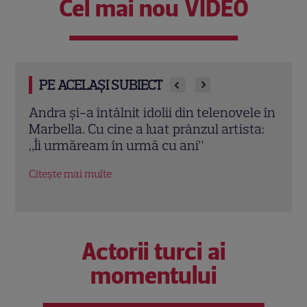
Cel mai nou VIDEO
PE ACELAȘI SUBIECT
 telenovele în
Laura Cosoi, declarație emoționantă
zul artista:
după nașterea Ninei. „Aș putea naște
”
o mie de ori și, de fiecare dată, ar fi ca
prima oară”
Citește mai multe
Actorii turci ai
momentului