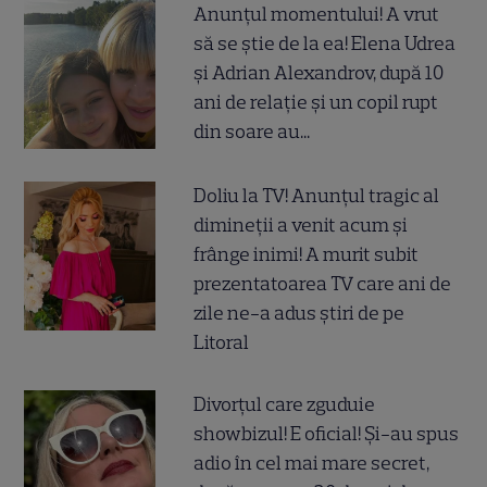
Anunțul momentului! A vrut
să se știe de la ea! Elena Udrea
și Adrian Alexandrov, după 10
ani de relație și un copil rupt
din soare au...
Doliu la TV! Anunțul tragic al
dimineții a venit acum și
frânge inimi! A murit subit
prezentatoarea TV care ani de
zile ne-a adus știri de pe
Litoral
Divorțul care zguduie
showbizul! E oficial! Și-au spus
adio în cel mai mare secret,