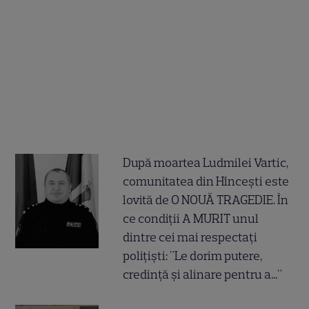
După moartea Ludmilei Vartic,
comunitatea din Hîncești este
lovită de O NOUĂ TRAGEDIE. În
ce condiții A MURIT unul
dintre cei mai respectați
polițiști: "Le dorim putere,
credință și alinare pentru a..."