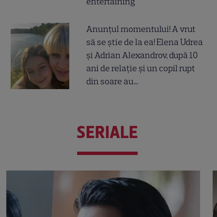
entertaining
Anunțul momentului! A vrut
să se știe de la ea! Elena Udrea
și Adrian Alexandrov, după 10
ani de relație și un copil rupt
din soare au...
SERIALE