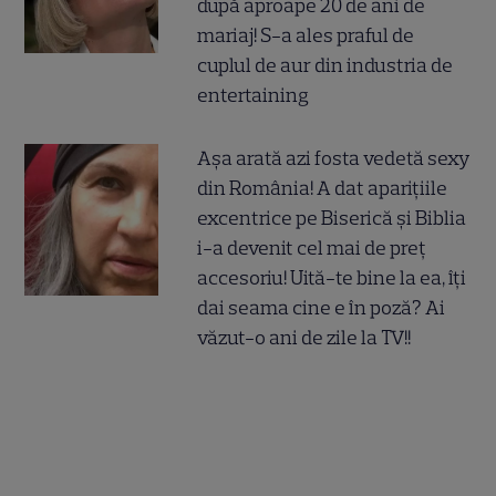
după aproape 20 de ani de
mariaj! S-a ales praful de
cuplul de aur din industria de
entertaining
Așa arată azi fosta vedetă sexy
din România! A dat aparițiile
excentrice pe Biserică și Biblia
i-a devenit cel mai de preț
accesoriu! Uită-te bine la ea, îți
dai seama cine e în poză? Ai
văzut-o ani de zile la TV!!