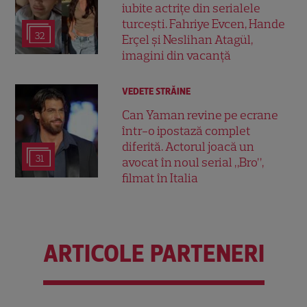
iubite actrițe din serialele
turcești. Fahriye Evcen, Hande
32
Erçel și Neslihan Atagül,
imagini din vacanță
VEDETE STRĂINE
Can Yaman revine pe ecrane
într-o ipostază complet
diferită. Actorul joacă un
31
avocat în noul serial „Bro”,
filmat în Italia
ARTICOLE PARTENERI