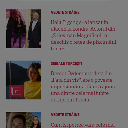
VEDETE STRĂINE
Halit Ergenç s-a lansat în
afaceri la Londra: Actorul din
„Suleyman Magnificul” a
deschis o rețea de plăcintării
turcești
SERIALE TURCEŞTI
Demet Özdemir, vedeta din
„Fata din vis”, are o poveste
impresionantă. Cum a ajuns
12
una dintre cele mai iubite
actrițe din Turcia
VEDETE STRĂINE
Cum își petrec vara cele mai