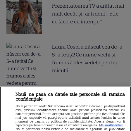
Prezentatoarea TV a arătat mai
mult decât și-ar fi dorit: „Știe
ce face, e cu intenție”
Laura Cosoi a născut cea de-a
5-a fetiță! Ce nume vechi și
frumos a ales vedeta pentru
micuță
Nouă ne pasă ca datele tale personale să rămână
confidențiale
Tragedia înfiorătoare a
Noi și partenerii noștri
596
stocăm și/sau accesăm informații pe dispozitivul
dvs., precum identificatorii cookie unici pentru prelucrarea datelor cu
momentului în România!
caracter personal. Puteți accepta sau gestiona preferințele dvs. făcând clic
mai jos, respectiv vă puteți opune utilizării unui interes legitim în orice
moment pe pagina cu politica de confidențialitate. Aceste alegeri vor fi
Artista noastră și-a luat Adio
raportate partenerilor noștri și nu vă vor afecta navigarea.
Mai multe detalii
Noi si partenerii nostri (retelele de socializare si agentiile de publicitate
pe Facebook și a murit! Am