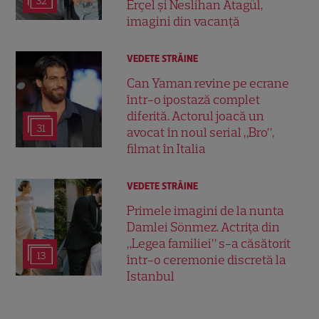
32
Erçel și Neslihan Atagül,
imagini din vacanță
VEDETE STRĂINE
Can Yaman revine pe ecrane
într-o ipostază complet
diferită. Actorul joacă un
31
avocat în noul serial „Bro”,
filmat în Italia
VEDETE STRĂINE
Primele imagini de la nunta
Damlei Sönmez. Actrița din
„Legea familiei” s-a căsătorit
13
într-o ceremonie discretă la
Istanbul