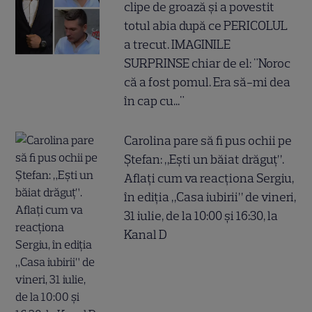
clipe de groază și a povestit
totul abia după ce PERICOLUL
a trecut. IMAGINILE
SURPRINSE chiar de el: "Noroc
că a fost pomul. Era să-mi dea
în cap cu..."
Carolina pare să fi pus ochii pe
Ștefan: „Ești un băiat drăguț”.
Aflați cum va reacționa Sergiu,
în ediția „Casa iubirii” de vineri,
31 iulie, de la 10:00 și 16:30, la
Kanal D