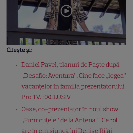
Citește și:
Daniel Pavel, planuri de Paște după
„Desafio: Aventura”. Cine face „legea”
vacanțelor în familia prezentatorului
Pro TV. EXCLUSIV
Oase, co-prezentator în noul show
„Furnicuțele” de la Antena 1. Ce rol
are în emisiunea lui Denise Rifai