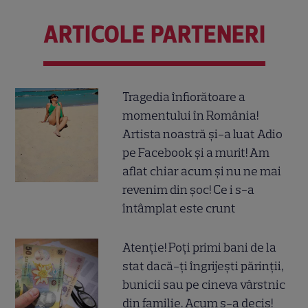
ARTICOLE PARTENERI
Tragedia înfiorătoare a
momentului în România!
Artista noastră și-a luat Adio
pe Facebook și a murit! Am
aflat chiar acum și nu ne mai
revenim din șoc! Ce i s-a
întâmplat este crunt
Atenție! Poți primi bani de la
stat dacă-ți îngrijești părinții,
bunicii sau pe cineva vârstnic
din familie. Acum s-a decis!