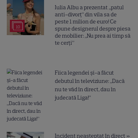
Iulia Albu a prezentat „patul
anti-divorț” din vila sa de
peste 1 milion de euro! Ce
10
spune designerul despre piesa
de mobilier: „Nu prea ai timp să
te cerți”
Fiica legendei și-a făcut
debutul în televiziune: „Dacă
nu te văd în direct, dau în
judecată Liga!”
Incident neașteptat în direct »