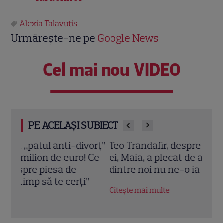
Alexia Talavutis
Urmărește-ne pe
Google News
Cel mai nou VIDEO
PE ACELAȘI SUBIECT
vorț”
Teo Trandafir, despre viața după ce fiica
Tora 
 Ce
ei, Maia, a plecat de acasă: „Legătura
Dram
dintre noi nu ne-o ia nimeni”
schi
”
Citește mai multe
Citeș