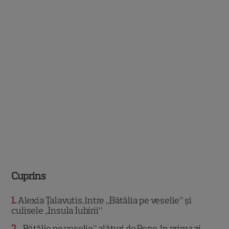
Cuprins
1
Alexia Țalavutis, între „Bătălia pe veselie” și
culisele „Insula Iubirii”
2
„Bătălie pe veselie” alături de Pepe, în prima zi