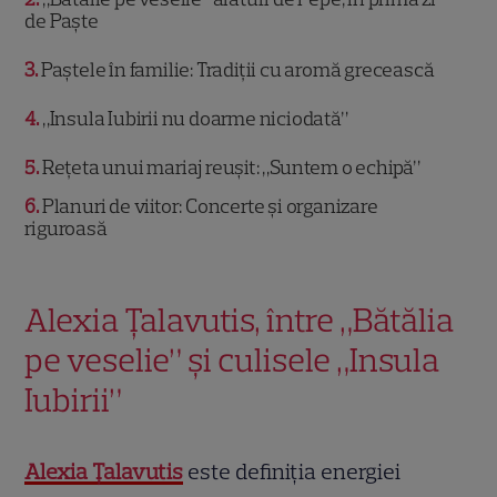
de Paște
3
Paștele în familie: Tradiții cu aromă grecească
4
„Insula Iubirii nu doarme niciodată”
5
Rețeta unui mariaj reușit: „Suntem o echipă”
6
Planuri de viitor: Concerte și organizare
riguroasă
Alexia Țalavutis, între „Bătălia
pe veselie” și culisele „Insula
Iubirii”
Alexia Țalavutis
este definiția energiei