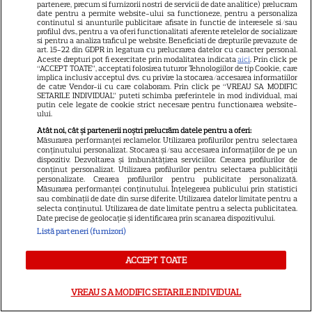
partenere, precum si furnizorii nostri de servicii de date analitice) prelucram
date pentru a permite website-ului sa functioneze, pentru a personaliza
aflat chiar acum și nu ne mai
continutul si anunturile publicitare afisate in functie de interesele si/sau
profilul dvs., pentru a va oferi functionalitati aferente retelelor de socializare
revenim din șoc! Ce i s-a
si pentru a analiza traficul pe website. Beneficiati de drepturile prevazute de
art. 15-22 din GDPR in legatura cu prelucrarea datelor cu caracter personal.
întâmplat este crunt
Aceste drepturi pot fi exercitate prin modalitatea indicata
aici
. Prin click pe
“ACCEPT TOATE”, acceptati folosirea tuturor Tehnologiilor de tip Cookie, care
implica inclusiv acceptul dvs. cu privire la stocarea/accesarea informatiilor
de catre Vendor-ii cu care colaboram. Prin click pe “VREAU SA MODIFIC
SETARILE INDIVIDUAL” puteti schimba preferintele in mod individual, mai
putin cele legate de cookie strict necesare pentru functionarea website-
ului.
SERIALE
Atât noi, cât și partenerii noștri prelucrăm datele pentru a oferi:
Măsurarea performanței reclamelor. Utilizarea profilurilor pentru selectarea
conținutului personalizat. Stocarea și/sau accesarea informațiilor de pe un
dispozitiv. Dezvoltarea și îmbunătățirea serviciilor. Crearea profilurilor de
conținut personalizat. Utilizarea profilurilor pentru selectarea publicității
personalizate. Crearea profilurilor pentru publicitate personalizată.
Măsurarea performanței conținutului. Înțelegerea publicului prin statistici
sau combinații de date din surse diferite. Utilizarea datelor limitate pentru a
selecta conținutul. Utilizarea de date limitate pentru a selecta publicitatea.
Date precise de geolocație și identificarea prin scanarea dispozitivului.
Listă parteneri (furnizori)
ACCEPT TOATE
VREAU SA MODIFIC SETARILE INDIVIDUAL