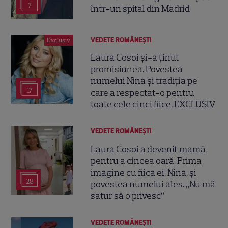
7
într-un spital din Madrid
VEDETE ROMÂNEŞTI
Exclusiv
Laura Cosoi și-a ținut
promisiunea. Povestea
numelui Nina și tradiția pe
17
care a respectat-o pentru
toate cele cinci fiice. EXCLUSIV
VEDETE ROMÂNEŞTI
Laura Cosoi a devenit mamă
pentru a cincea oară. Prima
imagine cu fiica ei, Nina, și
28
povestea numelui ales. „Nu mă
satur să o privesc”
VEDETE ROMÂNEŞTI