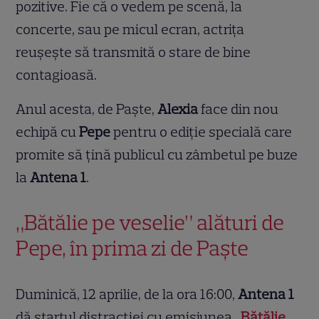
pozitive. Fie că o vedem pe scenă, la
concerte, sau pe micul ecran, actrița
reușește să transmită o stare de bine
contagioasă.
Anul acesta, de Paște,
Alexia
face din nou
echipă cu
Pepe
pentru o ediție specială care
promite să țină publicul cu zâmbetul pe buze
la
Antena 1
.
„Bătălie pe veselie” alături de
Pepe, în prima zi de Paște
Duminică, 12 aprilie, de la ora 16:00,
Antena 1
dă startul distracției cu emisiunea
„Bătălie