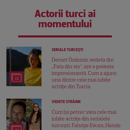
Actorii turci ai
momentului
SERIALE TURCEŞTI
Demet Özdemir, vedeta din
„Fata din vis”, are o poveste
impresionantă. Cum a ajuns
12
una dintre cele mai iubite
actrițe din Turcia
VEDETE STRĂINE
Cum își petrec vara cele mai
iubite actrițe din serialele
turcești. Fahriye Evcen, Hande