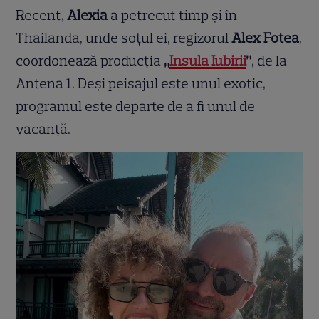
Recent,
Alexia
a petrecut timp și în
Thailanda, unde soțul ei, regizorul
Alex Fotea
,
coordonează producția
„
Insula Iubirii
”
, de la
Antena 1. Deși peisajul este unul exotic,
programul este departe de a fi unul de
vacanță.